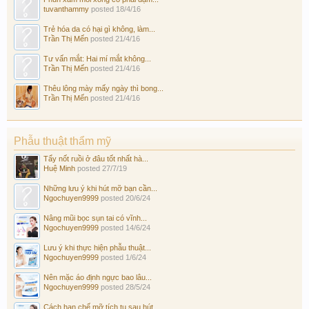
tuvanthammy
posted
18/4/16
Trẻ hóa da có hại gì không, làm...
Trần Thị Mến
posted
21/4/16
Tư vấn mắt: Hai mí mắt không...
Trần Thị Mến
posted
21/4/16
Thêu lông mày mấy ngày thì bong...
Trần Thị Mến
posted
21/4/16
Phẫu thuật thẩm mỹ
Tẩy nốt ruồi ở đâu tốt nhất hà...
Huệ Minh
posted
27/7/19
Những lưu ý khi hút mỡ bạn cần...
Ngochuyen9999
posted
20/6/24
Nâng mũi bọc sụn tai có vĩnh...
Ngochuyen9999
posted
14/6/24
Lưu ý khi thực hiện phẫu thuật...
Ngochuyen9999
posted
1/6/24
Nên mặc áo định ngực bao lâu...
Ngochuyen9999
posted
28/5/24
Cách hạn chế mỡ tích tụ sau hút...