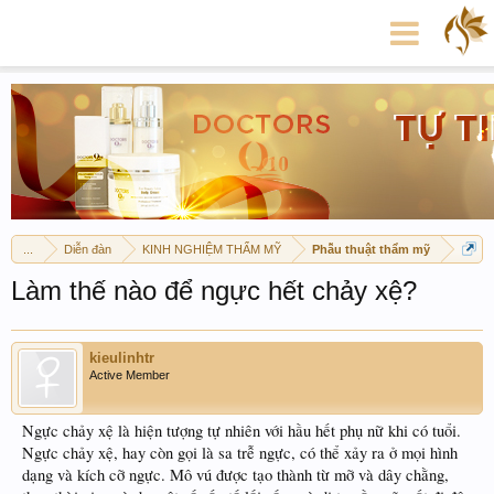
...
Diễn đàn
KINH NGHIỆM THẨM MỸ
Phẫu thuật thẩm mỹ
Làm thế nào để ngực hết chảy xệ?
kieulinhtr
Active Member
Ngực chảy xệ là hiện tượng tự nhiên với hầu hết phụ nữ khi có tuổi.
Ngực chảy xệ, hay còn gọi là sa trễ ngực, có thể xảy ra ở mọi hình
dạng và kích cỡ ngực. Mô vú được tạo thành từ mỡ và dây chằng,