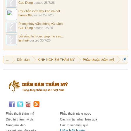
Cuu Dung
posted
28/7/26
Cột chắn inox dây kéo và cột...
hanatc89
posted
29/7/26
Phong thủy văn phòng và cách...
Cuu Dung
posted
1/8/26
Lối sống tích cực giúp mẹ sau...
lan huê
posted
30/7/26
...
Diễn đàn
KINH NGHIỆM THẨM MỸ
Phẫu thuật thẩm mỹ
Phẫu thuật thẩm mỹ
Phẫu thuật nâng ngực
Điều trị thẩm mỹ da
Cách trị tàn nhan hiệu quả
Nâng mũi đẹp
Các trị sẹo hiệu quả
Liên kết khác