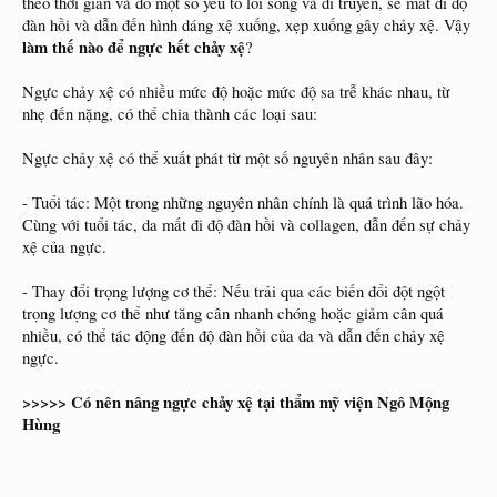
theo thời gian và do một số yếu tố lối sống và di truyền, sẽ mất đi độ
đàn hồi và dẫn đến hình dáng xệ xuống, xẹp xuống gây chảy xệ. Vậy
làm thế nào để ngực hết chảy xệ
?
Ngực chảy xệ có nhiều mức độ hoặc mức độ sa trễ khác nhau, từ
nhẹ đến nặng, có thể chia thành các loại sau:
Ngực chảy xệ có thể xuất phát từ một số nguyên nhân sau đây:
- Tuổi tác: Một trong những nguyên nhân chính là quá trình lão hóa.
Cùng với tuổi tác, da mất đi độ đàn hồi và collagen, dẫn đến sự chảy
xệ của ngực.
- Thay đổi trọng lượng cơ thể: Nếu trải qua các biến đổi đột ngột
trọng lượng cơ thể như tăng cân nhanh chóng hoặc giảm cân quá
nhiều, có thể tác động đến độ đàn hồi của da và dẫn đến chảy xệ
ngực.
>>>>> Có nên nâng ngực chảy xệ tại thẩm mỹ viện Ngô Mộng
Hùng