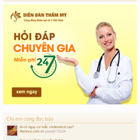
Chị em cùng đọc báo
Ai có nguy cơ mắc cholesterol cao?
Merinco.com.vn
posted
7/1/24