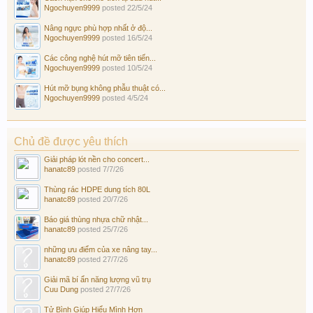
Ngochuyen9999
posted
22/5/24
Nâng ngực phù hợp nhất ở độ...
Ngochuyen9999
posted
16/5/24
Các công nghệ hút mỡ tiên tiến...
Ngochuyen9999
posted
10/5/24
Hút mỡ bụng không phẫu thuật có...
Ngochuyen9999
posted
4/5/24
Chủ đề được yêu thích
Giải pháp lót nền cho concert...
hanatc89
posted
7/7/26
Thùng rác HDPE dung tích 80L
hanatc89
posted
20/7/26
Báo giá thùng nhựa chữ nhật...
hanatc89
posted
25/7/26
những ưu điểm của xe nâng tay...
hanatc89
posted
27/7/26
Giải mã bí ẩn năng lượng vũ trụ
Cuu Dung
posted
27/7/26
Tử Bình Giúp Hiểu Mình Hơn