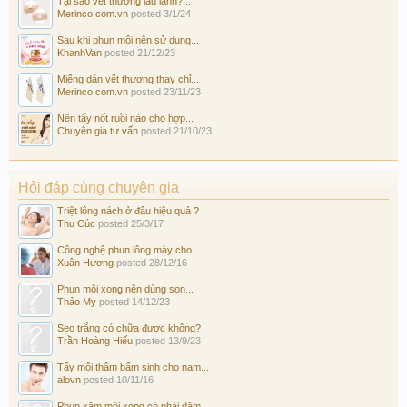
Tại sao vết thương lâu lành?...
Merinco.com.vn
posted
3/1/24
Sau khi phun môi nên sử dụng...
KhanhVan
posted
21/12/23
Miếng dán vết thương thay chỉ...
Merinco.com.vn
posted
23/11/23
Nên tẩy nốt ruồi nào cho hợp...
Chuyên gia tư vấn
posted
21/10/23
Hỏi đáp cùng chuyên gia
Triệt lông nách ở đâu hiệu quả ?
Thu Cúc
posted
25/3/17
Công nghệ phun lông mày cho...
Xuân Hương
posted
28/12/16
Phun môi xong nên dùng son...
Thảo My
posted
14/12/23
Sẹo trắng có chữa được không?
Trần Hoàng Hiếu
posted
13/9/23
Tẩy môi thâm bẩm sinh cho nam...
alovn
posted
10/11/16
Phun xăm môi xong có phải dặm...