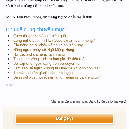
và trở nên nặng nề hơn do sữa mẹ.
nâng ngực chảy xệ ở đâu
>>>> Tìm hiểu thông tin
Chủ đề cùng chuyên mục:
Cách tăng size vòng 1 hiệu quả
Công nghệ bấm mí Hàn Quốc có an toàn không?
Giá nâng ngực chảy xệ sau sinh hiện nay
Nâng ngực chảy xệ Ngô Mộng Hùng
Hỏi cách chữa nám, tàn nhang
Tăng size vòng 1 chưa bao giờ dễ đến thế
Bài tập cho ngực căng tròn và quyến rũ
Làm sao để ngực không bị chảy xệ khi cho con bú?
Tư vấn nên ăn gì để giảm mỡ bụng
Bệnh sốt xuất huyết nên ăn gì, uống gì và kiêng gì?
3/4/24
(Bạn phải Đăng nhập hoặc Đăng ký để trả lời bài viết.)
Đăng ký!