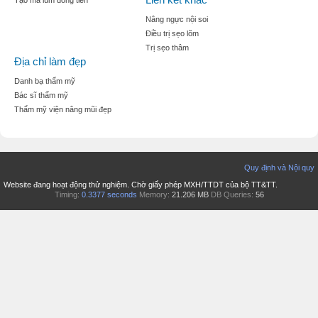
Tạo mà lúm đồng tiền
Nâng ngực nội soi
Điều trị sẹo lõm
Trị sẹo thâm
Địa chỉ làm đẹp
Danh bạ thẩm mỹ
Bác sĩ thẩm mỹ
Thẩm mỹ viện nâng mũi đẹp
Quy định và Nội quy
Website đang hoạt động thử nghiệm. Chờ giấy phép MXH/TTDT của bộ TT&TT.
Timing:
0.3377 seconds
Memory:
21.206 MB
DB Queries:
56