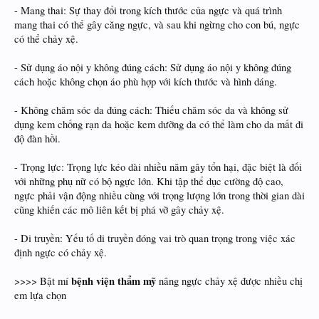
- Mang thai: Sự thay đổi trong kích thước của ngực và quá trình
mang thai có thể gây căng ngực, và sau khi ngừng cho con bú, ngực
có thể chảy xệ.
- Sử dụng áo nội y không đúng cách: Sử dụng áo nội y không đúng
cách hoặc không chọn áo phù hợp với kích thước và hình dáng.
- Không chăm sóc da đúng cách: Thiếu chăm sóc da và không sử
dụng kem chống rạn da hoặc kem dưỡng da có thể làm cho da mất đi
độ đàn hồi.
- Trọng lực: Trọng lực kéo dài nhiều năm gây tổn hại, đặc biệt là đối
với những phụ nữ có bộ ngực lớn. Khi tập thể dục cường độ cao,
ngực phải vận động nhiều cùng với trọng lượng lớn trong thời gian dài
cũng khiến các mô liên kết bị phá vỡ gây chảy xệ.
- Di truyền: Yếu tố di truyền đóng vai trò quan trọng trong việc xác
định ngực có chảy xệ.
bệnh viện thẩm mỹ
>>>> Bật mí
nâng ngực chảy xệ được nhiều chị
em lựa chọn