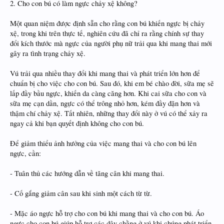
2. Cho con bú có làm ngực chảy xệ không?
Một quan niệm được định sẵn cho rằng con bú khiến ngực bị chảy
xệ, trong khi trên thực tế, nghiên cứu đã chỉ ra rằng chính sự thay
đổi kích thước mà ngực của người phụ nữ trải qua khi mang thai mới
gây ra tình trạng chảy xệ.
Vú trải qua nhiều thay đổi khi mang thai và phát triển lớn hơn để
chuẩn bị cho việc cho con bú. Sau đó, khi em bé chào đời, sữa mẹ sẽ
lấp đầy bầu ngực, khiến da càng căng hơn. Khi cai sữa cho con và
sữa mẹ cạn dần, ngực có thể trông nhỏ hơn, kém đầy đặn hơn và
thậm chí chảy xệ. Tất nhiên, những thay đổi này ở vú có thể xảy ra
ngay cả khi bạn quyết định không cho con bú.
Để giảm thiểu ảnh hưởng của việc mang thai và cho con bú lên
ngực, cần:
- Tuân thủ các hướng dẫn về tăng cân khi mang thai.
- Cố gắng giảm cân sau khi sinh một cách từ từ.
- Mặc áo ngực hỗ trợ cho con bú khi mang thai và cho con bú. Áo
ngực cho con bú giúp hỗ trợ các dây chằng ở vú khi chúng phát triển