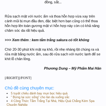
đồng, sắt...
Rửa sạch mặt với nước ấm và thoa hỗn hợp vừa xay trên
cánh mũi bị mụn đầu đen, đặc biệt hơn bạn cũng có thể thoa
hỗn hợp lên toàn gương mặt vì hỗn hợp này còn có khả năng
chăm sóc da rất hiệu quả.
>>> Xem thêm : kem tắm trắng sakura có tốt không
Chờ 20-30 phút khi mặt nạ khô, rồi nhẹ nhàng lột chúng ra và
rửa mặt bằng nước ấm, sau đó rửa sạch với nước lạnh để se
khít lỗ chân lông.
Phương Dung – Mỹ Phẩm Mai Hân
[/RIGHT][/FONT]
Chủ đề cùng chuyên mục:
5 tuyệt chiêu đánh bay mụn bọc hiệu quả.
“ Bừng lại sức sống” cho làn da xuống sắc
4 Công Thức Tắm Trắng Tại Nhà, Hiệu Quả Chẳng Kém Spa
Chuyên Nghiệp