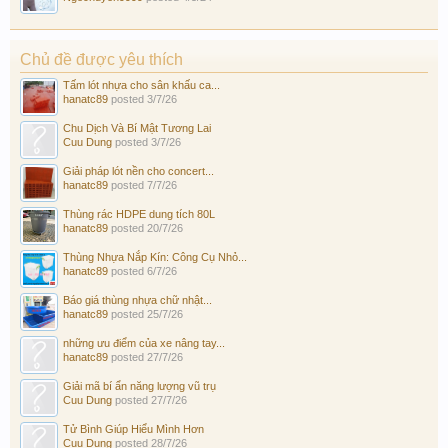
Chủ đề được yêu thích
Tấm lót nhựa cho sân khấu ca...
hanatc89
posted
3/7/26
Chu Dịch Và Bí Mật Tương Lai
Cuu Dung
posted
3/7/26
Giải pháp lót nền cho concert...
hanatc89
posted
7/7/26
Thùng rác HDPE dung tích 80L
hanatc89
posted
20/7/26
Thùng Nhựa Nắp Kín: Công Cụ Nhỏ...
hanatc89
posted
6/7/26
Báo giá thùng nhựa chữ nhật...
hanatc89
posted
25/7/26
những ưu điểm của xe nâng tay...
hanatc89
posted
27/7/26
Giải mã bí ẩn năng lượng vũ trụ
Cuu Dung
posted
27/7/26
Tử Bình Giúp Hiểu Mình Hơn
Cuu Dung
posted
28/7/26