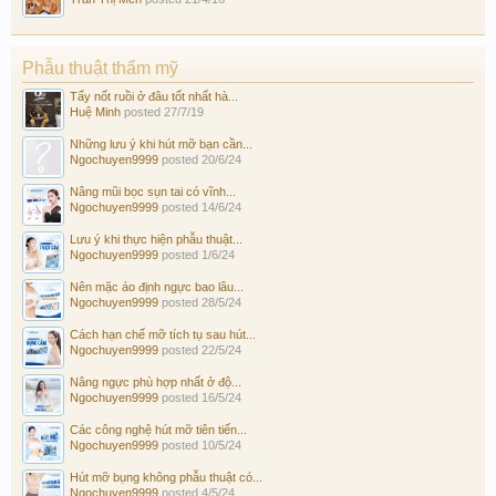
Phẫu thuật thẩm mỹ
Tẩy nốt ruồi ở đâu tốt nhất hà...
Huệ Minh
posted
27/7/19
Những lưu ý khi hút mỡ bạn cần...
Ngochuyen9999
posted
20/6/24
Nâng mũi bọc sụn tai có vĩnh...
Ngochuyen9999
posted
14/6/24
Lưu ý khi thực hiện phẫu thuật...
Ngochuyen9999
posted
1/6/24
Nên mặc áo định ngực bao lâu...
Ngochuyen9999
posted
28/5/24
Cách hạn chế mỡ tích tụ sau hút...
Ngochuyen9999
posted
22/5/24
Nâng ngực phù hợp nhất ở độ...
Ngochuyen9999
posted
16/5/24
Các công nghệ hút mỡ tiên tiến...
Ngochuyen9999
posted
10/5/24
Hút mỡ bụng không phẫu thuật có...
Ngochuyen9999
posted
4/5/24