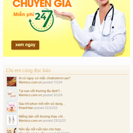
Chị em cùng đọc báo
Ai có nguy cơ mắc cholesterol cao?
Merinco.com.vn
posted
7/1/24
Tại sao vết thương lâu lành?...
Merinco.com.vn
posted
3/1/24
Sau khi phun môi nên sử dụng...
KhanhVan
posted
21/12/23
Miếng dán vết thương thay chỉ...
Merinco.com.vn
posted
23/11/23
Nên tẩy nốt ruồi nào cho hợp...