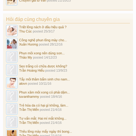
Chuyên gia tư vấn
posted
21/10/23
Hỏi đáp cùng chuyên gia
Triệt lông nách ở đâu hiệu quả ?
Thu Cúc
posted
25/3/17
Công nghệ phun lông mày cho...
Xuân Hương
posted
28/12/16
Phun môi xong nên dùng son...
Thảo My
posted
14/12/23
Sẹo trắng có chữa được không?
Trần Hoàng Hiếu
posted
13/9/23
Tẩy môi thâm bẩm sinh cho nam...
alovn
posted
10/11/16
Phun xăm môi xong có phải dặm...
tuvanthammy
posted
18/4/16
Trẻ hóa da có hại gì không, làm...
Trần Thị Mến
posted
21/4/16
Tư vấn mắt: Hai mí mắt không...
Trần Thị Mến
posted
21/4/16
Thêu lông mày mấy ngày thì bong...
Trần Thị Mến
posted
21/4/16