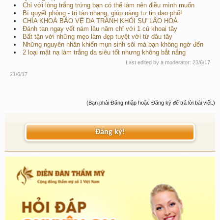
Chỉ với lòng trắng trứng bạn có thể làm nên điều mình muốn
Bí quyết phòng - trị tàn nhang, giúp nàng tự tin dạo phố!
CHÌA KHOÁ BẢO VỆ DA TRÁNH KHỎI SỰ LÃO HOÁ
Đánh tan ngay vết nám lâu năm chỉ với 1 củ khoai tây
Bất tận với những mẹo làm đẹp tuyệt vời từ dâu tây
Những nguyên nhân khiến mụn sinh sôi mà bạn không ngờ đến
2 loại mặt nạ làm trắng da siêu tốt nhưng không bắt nắng
Last edited by a moderator:
23/6/17
21/6/17
(Bạn phải Đăng nhập hoặc Đăng ký để trả lời bài viết.)
Đăng ký!