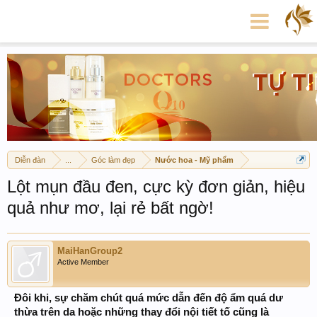
Diễn đàn
...
Góc làm đẹp
Nước hoa - Mỹ phẩm
Lột mụn đầu đen, cực kỳ đơn giản, hiệu
quả như mơ, lại rẻ bất ngờ!
MaiHanGroup2
Active Member
Đôi khi, sự chăm chút quá mức dẫn đến độ ẩm quá dư
thừa trên da hoặc những thay đổi nội tiết tố cũng là