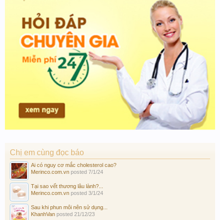
Chị em cùng đọc báo
Ai có nguy cơ mắc cholesterol cao?
Merinco.com.vn
posted
7/1/24
Tại sao vết thương lâu lành?...
Merinco.com.vn
posted
3/1/24
Sau khi phun môi nên sử dụng...
KhanhVan
posted
21/12/23