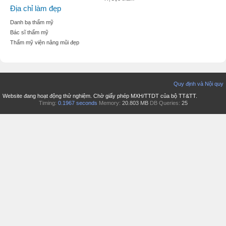
Địa chỉ làm đẹp
Danh bạ thẩm mỹ
Bác sĩ thẩm mỹ
Thẩm mỹ viện nâng mũi đẹp
Quy định và Nội quy
Website đang hoạt động thử nghiệm. Chờ giấy phép MXH/TTDT của bộ TT&TT.
Timing:
0.1967 seconds
Memory:
20.803 MB
DB Queries:
25