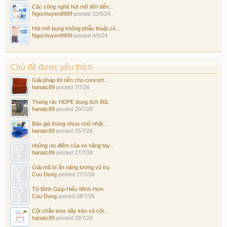
Các công nghệ hút mỡ tiên tiến...
Ngochuyen9999
posted
10/5/24
Hút mỡ bụng không phẫu thuật có...
Ngochuyen9999
posted
4/5/24
Chủ đề được yêu thích
Giải pháp lót nền cho concert...
hanatc89
posted
7/7/26
Thùng rác HDPE dung tích 80L
hanatc89
posted
20/7/26
Báo giá thùng nhựa chữ nhật...
hanatc89
posted
25/7/26
những ưu điểm của xe nâng tay...
hanatc89
posted
27/7/26
Giải mã bí ẩn năng lượng vũ trụ
Cuu Dung
posted
27/7/26
Tử Bình Giúp Hiểu Mình Hơn
Cuu Dung
posted
28/7/26
Cột chắn inox dây kéo và cột...
hanatc89
posted
29/7/26