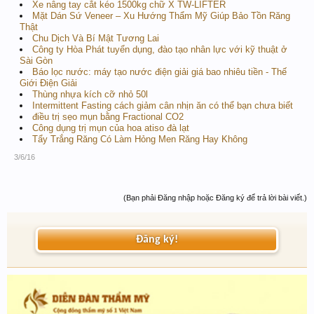
Xe nâng tay cắt kéo 1500kg chữ X TW-LIFTER
Mặt Dán Sứ Veneer – Xu Hướng Thẩm Mỹ Giúp Bảo Tồn Răng
Thật
Chu Dịch Và Bí Mật Tương Lai
Công ty Hòa Phát tuyển dụng, đào tạo nhân lực với kỹ thuật ở
Sài Gòn
Báo lọc nước: máy tạo nước điện giải giá bao nhiêu tiền - Thế
Giới Điện Giải
Thùng nhựa kích cỡ nhỏ 50l
Intermittent Fasting cách giảm cân nhịn ăn có thể bạn chưa biết
điều trị sẹo mụn bằng Fractional CO2
Công dụng trị mụn của hoa atiso đà lạt
Tẩy Trắng Răng Có Làm Hỏng Men Răng Hay Không
3/6/16
(Bạn phải Đăng nhập hoặc Đăng ký để trả lời bài viết.)
Đăng ký!