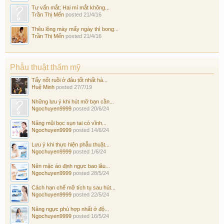
Tư vấn mắt: Hai mí mắt không...
Trần Thị Mến
posted
21/4/16
Thêu lông mày mấy ngày thì bong...
Trần Thị Mến
posted
21/4/16
Phẫu thuật thẩm mỹ
Tẩy nốt ruồi ở đâu tốt nhất hà...
Huệ Minh
posted
27/7/19
Những lưu ý khi hút mỡ bạn cần...
Ngochuyen9999
posted
20/6/24
Nâng mũi bọc sụn tai có vĩnh...
Ngochuyen9999
posted
14/6/24
Lưu ý khi thực hiện phẫu thuật...
Ngochuyen9999
posted
1/6/24
Nên mặc áo định ngực bao lâu...
Ngochuyen9999
posted
28/5/24
Cách hạn chế mỡ tích tụ sau hút...
Ngochuyen9999
posted
22/5/24
Nâng ngực phù hợp nhất ở độ...
Ngochuyen9999
posted
16/5/24