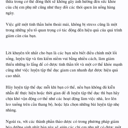
thừa trong cơ thể đồng thời sẽ không gây ảnh hưởng đến sức khỏe
của chị em phụ nữ cũng như thay đổi các thói quen ăn uống hàng
ngày.
Việc giữ một tinh thần luôn thoải mái, không bị stress cũng là một
trong những yếu tố quan trọng có tác động đến hiệu quả của quá trình
giảm cân của bạn.
Lời khuyên tốt nhất cho bạn là các bạn nên biết điều chỉnh một lối
sống, luyện tập và tìm kiếm niềm vui bằng nhiều cách, làm giảm
thiểu những lo lắng để có được tinh thần tốt và một cơ thể khỏe mạnh
cũng như việc luyện tập thể dục giam can nhanh đạt được hiệu quả
cao nhất.
Hãy luyện tập thể dục mỗi khi bạn có thể, nếu bạn không đủ kiễn
nhẫn để thực hiện hoặc thời gian để đi luyện tập thể dục thì bạn hãy
chịu khó vận động cơ thể như các hoạt động làm việc nhà, leo lên
leo xuống trên cầu thang bộ, hoặc lựa chọn những bài luyện tập nhẹ
nhàng.
Ngoài ra, với các thành phần thảo dược có trong phương pháp giảm
béo dưỡng sinh nhật bản này sẽ giúp các chị em phụ nữ có được một