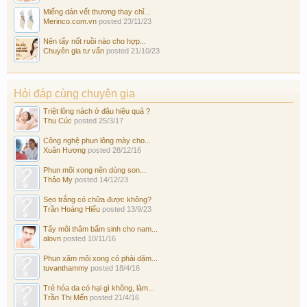
Miếng dán vết thương thay chỉ...
Merinco.com.vn
posted
23/11/23
Nên tẩy nốt ruồi nào cho hợp...
Chuyên gia tư vấn
posted
21/10/23
Hỏi đáp cùng chuyên gia
Triệt lông nách ở đâu hiệu quả ?
Thu Cúc
posted
25/3/17
Công nghệ phun lông mày cho...
Xuân Hương
posted
28/12/16
Phun môi xong nên dùng son...
Thảo My
posted
14/12/23
Sẹo trắng có chữa được không?
Trần Hoàng Hiếu
posted
13/9/23
Tẩy môi thâm bẩm sinh cho nam...
alovn
posted
10/11/16
Phun xăm môi xong có phải dặm...
tuvanthammy
posted
18/4/16
Trẻ hóa da có hại gì không, làm...
Trần Thị Mến
posted
21/4/16