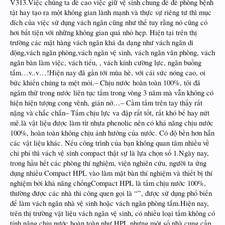
V313.Việc chúng ta đề cao việc giữ vệ sinh chung để đề phòng bệnh
tật hay tạo ra một không gian lành mạnh và thực sự riêng tư thì mục
đích của việc sử dụng vách ngăn cũng như thế tuy rằng nó cũng có
hơi bất tiện với những không gian quá nhỏ hẹp. Hiện tại trên thị
trường các mặt hàng vách ngăn khá đa dạng như vách ngăn di
động,vách ngăn phòng,vách ngăn vệ sinh, vách ngăn văn phòng, vách
ngăn bàn làm việc, vách tiểu, , vách kính cường lực, ngăn buồng
tắm…v..v…!Hiện nay đã gần tới mùa hè, với cái sức nóng cao, oi
bức khiến chúng ta mệt mỏi.– Chịu nước hoàn toàn 100%, tôi đã
ngâm thử trong nước liên tục tấm trong vòng 3 năm mà vẫn không có
hiện hiện tượng cong vênh, giản nở…– Cầm tấm trên tay thấy rất
nặng và chắc chắn– Tấm chịu lực va đập rất tốt, rất khó bể hay nứt
mẽ.là vật liệu được làm từ nhựa phenolic nên có khả năng chịu nước
100%, hoàn toàn không chịu ảnh hưởng của nước. Có độ bền hơn hẳn
các vật liệu khác. Nếu công trình của bạn không quan tâm nhiều về
chi phí thì vách vệ sinh compact thật sự là lựa chọn số 1.Ngày nay,
trong hầu hết các phòng thí nghiệm, viện nghiên cứu, người ta ứng
dụng nhiều Compact HPL vào làm mặt bàn thí nghiệm và thiết bị thí
nghiệm bởi khả năng chốngCompact HPL là tấm chịu nước 100%,
thường được các nhà thi công quen gọi là “”, được sử dụng phổ biến
để làm vách ngăn nhà vệ sinh hoặc vách ngăn phòng tắm.Hiện nay,
trên thị trường vật liệu vách ngăn vệ sinh, có nhiều loại tấm không có
tính năng chịu nước hoàn toàn như HPL nhưng một số nhà cung cấp