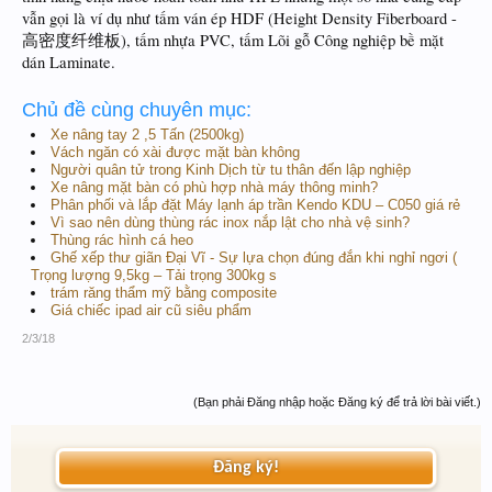
vẫn gọi là ví dụ như tấm ván ép HDF (Height Density Fiberboard -
高密度纤维板), tấm nhựa PVC, tấm Lõi gỗ Công nghiệp bề mặt
dán Laminate.
Chủ đề cùng chuyên mục:
Xe nâng tay 2 ,5 Tấn (2500kg)
Vách ngăn có xài được mặt bàn không
Người quân tử trong Kinh Dịch từ tu thân đến lập nghiệp
Xe nâng mặt bàn có phù hợp nhà máy thông minh?
Phân phối và lắp đặt Máy lạnh áp trần Kendo KDU – C050 giá rẻ
Vì sao nên dùng thùng rác inox nắp lật cho nhà vệ sinh?
Thùng rác hình cá heo
Ghế xếp thư giãn Đại Vĩ - Sự lựa chọn đúng đắn khi nghỉ ngơi (
Trọng lượng 9,5kg – Tải trọng 300kg s
trám răng thẩm mỹ bằng composite
Giá chiếc ipad air cũ siêu phẩm
2/3/18
(Bạn phải Đăng nhập hoặc Đăng ký để trả lời bài viết.)
Đăng ký!