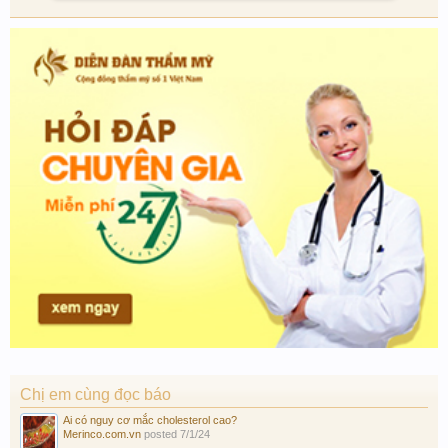
Chị em cùng đọc báo
Ai có nguy cơ mắc cholesterol cao?
Merinco.com.vn
posted
7/1/24