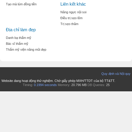
Liên kết khác
Tạo mà lúm đồng tiền
Nâng ngực nội soi
Điều trị sẹo lõm
Trị sẹo thâm
Địa chỉ làm đẹp
Danh bạ thẩm mỹ
Bác sĩ thẩm mỹ
Thẩm mỹ viện nâng mũi đẹp
Quy định và Nội quy
Website đang hoạt động thử nghiệm. Chờ giấy phép MXH/TTDT của bộ TT&TT.
Timing:
0.1994 seconds
Memory:
20.796 MB
DB Queries:
25