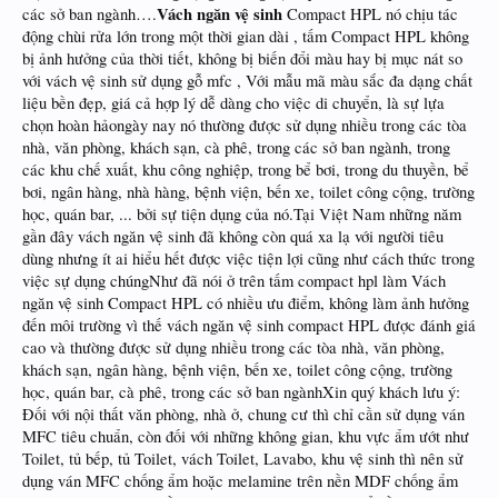
Vách ngăn vệ sinh
các sở ban ngành….
Compact HPL nó chịu tác
động chùi rửa lớn trong một thời gian dài , tấm Compact HPL không
bị ảnh hưởng của thời tiết, không bị biến đổi màu hay bị mục nát so
với vách vệ sinh sử dụng gỗ mfc , Với mẫu mã màu sắc đa dạng chất
liệu bền đẹp, giá cả hợp lý dễ dàng cho việc di chuyển, là sự lựa
chọn hoàn hảongày nay nó thường được sử dụng nhiều trong các tòa
nhà, văn phòng, khách sạn, cà phê, trong các sở ban ngành, trong
các khu chế xuất, khu công nghiệp, trong bể bơi, trong du thuyền, bể
bơi, ngân hàng, nhà hàng, bệnh viện, bến xe, toilet công cộng, trường
học, quán bar, ... bởi sự tiện dụng của nó.Tại Việt Nam những năm
gần đây vách ngăn vệ sinh đã không còn quá xa lạ với người tiêu
dùng nhưng ít ai hiểu hết được việc tiện lợi cũng như cách thức trong
việc sự dụng chúngNhư đã nói ở trên tấm compact hpl làm Vách
ngăn vệ sinh Compact HPL có nhiều ưu điểm, không làm ảnh hưởng
đến môi trường vì thế vách ngăn vệ sinh compact HPL được đánh giá
cao và thường được sử dụng nhiều trong các tòa nhà, văn phòng,
khách sạn, ngân hàng, bệnh viện, bến xe, toilet công cộng, trường
học, quán bar, cà phê, trong các sở ban ngànhXin quý khách lưu ý:
Đối với nội thất văn phòng, nhà ở, chung cư thì chỉ cần sử dụng ván
MFC tiêu chuẩn, còn đối với những không gian, khu vực ẩm ướt như
Toilet, tủ bếp, tủ Toilet, vách Toilet, Lavabo, khu vệ sinh thì nên sử
dụng ván MFC chống ẩm hoặc melamine trên nền MDF chống ẩm