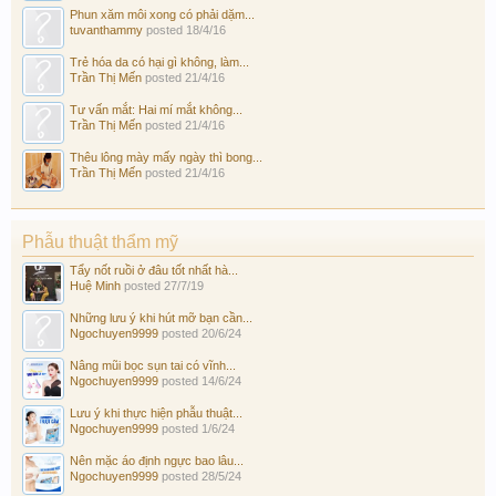
Phun xăm môi xong có phải dặm...
tuvanthammy
posted
18/4/16
Trẻ hóa da có hại gì không, làm...
Trần Thị Mến
posted
21/4/16
Tư vấn mắt: Hai mí mắt không...
Trần Thị Mến
posted
21/4/16
Thêu lông mày mấy ngày thì bong...
Trần Thị Mến
posted
21/4/16
Phẫu thuật thẩm mỹ
Tẩy nốt ruồi ở đâu tốt nhất hà...
Huệ Minh
posted
27/7/19
Những lưu ý khi hút mỡ bạn cần...
Ngochuyen9999
posted
20/6/24
Nâng mũi bọc sụn tai có vĩnh...
Ngochuyen9999
posted
14/6/24
Lưu ý khi thực hiện phẫu thuật...
Ngochuyen9999
posted
1/6/24
Nên mặc áo định ngực bao lâu...
Ngochuyen9999
posted
28/5/24