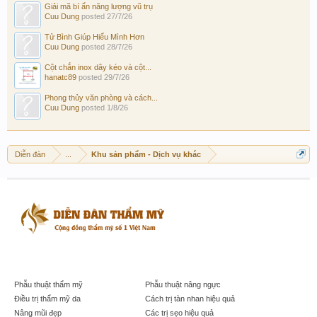
Giải mã bí ẩn năng lượng vũ trụ
Cuu Dung
posted
27/7/26
Tử Bình Giúp Hiểu Mình Hơn
Cuu Dung
posted
28/7/26
Cột chắn inox dây kéo và cột...
hanatc89
posted
29/7/26
Phong thủy văn phòng và cách...
Cuu Dung
posted
1/8/26
Diễn đàn
...
Khu sản phẩm - Dịch vụ khác
Phẫu thuật thẩm mỹ
Phẫu thuật nâng ngực
Điều trị thẩm mỹ da
Cách trị tàn nhan hiệu quả
Nâng mũi đẹp
Các trị sẹo hiệu quả