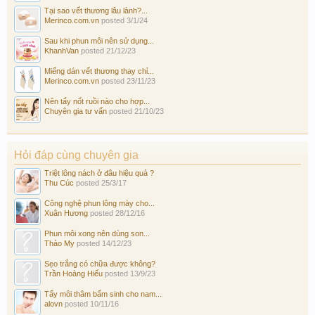
Tại sao vết thương lâu lành?...
Merinco.com.vn
posted
3/1/24
Sau khi phun môi nên sử dụng...
KhanhVan
posted
21/12/23
Miếng dán vết thương thay chỉ...
Merinco.com.vn
posted
23/11/23
Nên tẩy nốt ruồi nào cho hợp...
Chuyên gia tư vấn
posted
21/10/23
Hỏi đáp cùng chuyên gia
Triệt lông nách ở đâu hiệu quả ?
Thu Cúc
posted
25/3/17
Công nghệ phun lông mày cho...
Xuân Hương
posted
28/12/16
Phun môi xong nên dùng son...
Thảo My
posted
14/12/23
Sẹo trắng có chữa được không?
Trần Hoàng Hiếu
posted
13/9/23
Tẩy môi thâm bẩm sinh cho nam...
alovn
posted
10/11/16