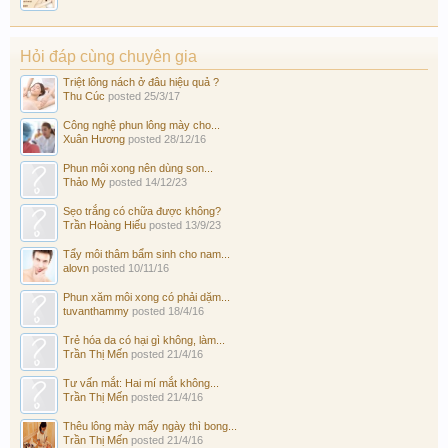
Hỏi đáp cùng chuyên gia
Triệt lông nách ở đâu hiệu quả ?
Thu Cúc
posted
25/3/17
Công nghệ phun lông mày cho...
Xuân Hương
posted
28/12/16
Phun môi xong nên dùng son...
Thảo My
posted
14/12/23
Sẹo trắng có chữa được không?
Trần Hoàng Hiếu
posted
13/9/23
Tẩy môi thâm bẩm sinh cho nam...
alovn
posted
10/11/16
Phun xăm môi xong có phải dặm...
tuvanthammy
posted
18/4/16
Trẻ hóa da có hại gì không, làm...
Trần Thị Mến
posted
21/4/16
Tư vấn mắt: Hai mí mắt không...
Trần Thị Mến
posted
21/4/16
Thêu lông mày mấy ngày thì bong...
Trần Thị Mến
posted
21/4/16