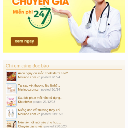
Chị em cùng đọc báo
Ai có nguy cơ mắc cholesterol cao?
Merinco.com.vn
posted
7/1/24
Tại sao vết thương lâu lành?...
Merinco.com.vn
posted
3/1/24
Sau khi phun môi nên sử dụng...
KhanhVan
posted
21/12/23
Miếng dán vết thương thay chỉ...
Merinco.com.vn
posted
23/11/23
Nên tẩy nốt ruồi nào cho hợp...
Chuyên gia tư vấn
posted
21/10/23