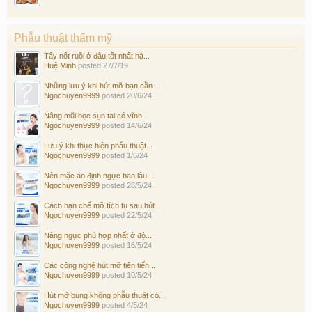
Phẫu thuật thẩm mỹ
Tẩy nốt ruồi ở đâu tốt nhất hà...
Huệ Minh
posted
27/7/19
Những lưu ý khi hút mỡ bạn cần...
Ngochuyen9999
posted
20/6/24
Nâng mũi bọc sụn tai có vĩnh...
Ngochuyen9999
posted
14/6/24
Lưu ý khi thực hiện phẫu thuật...
Ngochuyen9999
posted
1/6/24
Nên mặc áo định ngực bao lâu...
Ngochuyen9999
posted
28/5/24
Cách hạn chế mỡ tích tụ sau hút...
Ngochuyen9999
posted
22/5/24
Nâng ngực phù hợp nhất ở độ...
Ngochuyen9999
posted
16/5/24
Các công nghệ hút mỡ tiên tiến...
Ngochuyen9999
posted
10/5/24
Hút mỡ bụng không phẫu thuật có...
Ngochuyen9999
posted
4/5/24