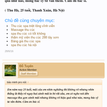
quả như nào, mong bác sỹ tư vấn thêm. Cảm ơn bác sĩ.
( Thu Hà, 25 tuổi, Thanh Xuân, Hà Nội)
Chủ đề cùng chuyên mục:
Thu cúc spa triệt lông vĩnh viễn
Massage thu cúc
spa thu cúc có tốt không
thẩm mỹ viện thu cúc 288 tây sơn
Bảng giá thu cúc spa
spa thu cúc hà nội
28/6/16
Đỗ Tuyến
Active Member
Staff Member
bảo minh pro nói:
↑
Em năm nay 25 tuổi, mũi của em nhìn nghiêng thì không rõ nhưng nhìn
thẳng là thấy rõ ngay hai cánh mũi to bè rất xấu, em có nghe nói đến
massage thu gọn cánh mũi nhưng không rõ hiệu quả như nào, mong bác sỹ
tư vấn thêm. Cảm ơn bác sĩ.