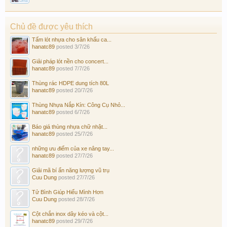
Chủ đề được yêu thích
Tấm lót nhựa cho sân khấu ca...
hanatc89
posted
3/7/26
Giải pháp lót nền cho concert...
hanatc89
posted
7/7/26
Thùng rác HDPE dung tích 80L
hanatc89
posted
20/7/26
Thùng Nhựa Nắp Kín: Công Cụ Nhỏ...
hanatc89
posted
6/7/26
Báo giá thùng nhựa chữ nhật...
hanatc89
posted
25/7/26
những ưu điểm của xe nâng tay...
hanatc89
posted
27/7/26
Giải mã bí ẩn năng lượng vũ trụ
Cuu Dung
posted
27/7/26
Tử Bình Giúp Hiểu Mình Hơn
Cuu Dung
posted
28/7/26
Cột chắn inox dây kéo và cột...
hanatc89
posted
29/7/26