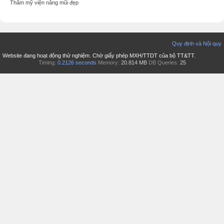
Thẩm mỹ viện nâng mũi đẹp
Quy định và Nội quy
Website đang hoạt động thử nghiệm. Chờ giấy phép MXH/TTDT của bộ TT&TT.
Timing:
0.2126 seconds
Memory:
20.814 MB
DB Queries:
25