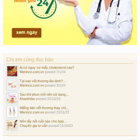
Chị em cùng đọc báo
Ai có nguy cơ mắc cholesterol cao?
Merinco.com.vn
posted
7/1/24
Tại sao vết thương lâu lành?...
Merinco.com.vn
posted
3/1/24
Sau khi phun môi nên sử dụng...
KhanhVan
posted
21/12/23
Miếng dán vết thương thay chỉ...
Merinco.com.vn
posted
23/11/23
Nên tẩy nốt ruồi nào cho hợp...
Chuyên gia tư vấn
posted
21/10/23