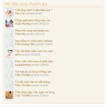
Hỏi đáp cùng chuyên gia
Triệt lông nách ở đâu hiệu quả ?
Thu Cúc
posted
25/3/17
Công nghệ phun lông mày cho...
Xuân Hương
posted
28/12/16
Phun môi xong nên dùng son...
Thảo My
posted
14/12/23
Sẹo trắng có chữa được không?
Trần Hoàng Hiếu
posted
13/9/23
Tẩy môi thâm bẩm sinh cho nam...
alovn
posted
10/11/16
Phun xăm môi xong có phải dặm...
tuvanthammy
posted
18/4/16
Trẻ hóa da có hại gì không, làm...
Trần Thị Mến
posted
21/4/16
Tư vấn mắt: Hai mí mắt không...
Trần Thị Mến
posted
21/4/16
Thêu lông mày mấy ngày thì bong...
Trần Thị Mến
posted
21/4/16