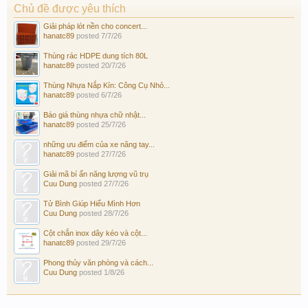
Chủ đề được yêu thích
Giải pháp lót nền cho concert...
hanatc89
posted
7/7/26
Thùng rác HDPE dung tích 80L
hanatc89
posted
20/7/26
Thùng Nhựa Nắp Kín: Công Cụ Nhỏ...
hanatc89
posted
6/7/26
Báo giá thùng nhựa chữ nhật...
hanatc89
posted
25/7/26
những ưu điểm của xe nâng tay...
hanatc89
posted
27/7/26
Giải mã bí ẩn năng lượng vũ trụ
Cuu Dung
posted
27/7/26
Tử Bình Giúp Hiểu Mình Hơn
Cuu Dung
posted
28/7/26
Cột chắn inox dây kéo và cột...
hanatc89
posted
29/7/26
Phong thủy văn phòng và cách...
Cuu Dung
posted
1/8/26