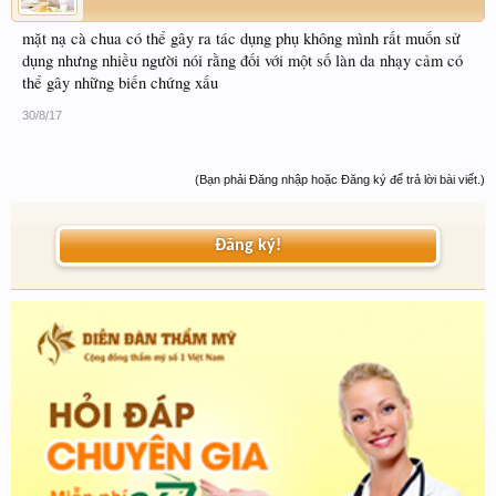
mặt nạ cà chua có thể gây ra tác dụng phụ không mình rất muốn sử
dụng nhưng nhiều người nói rằng đối với một số làn da nhạy cảm có
thể gây những biến chứng xấu
30/8/17
(Bạn phải Đăng nhập hoặc Đăng ký để trả lời bài viết.)
Đăng ký!