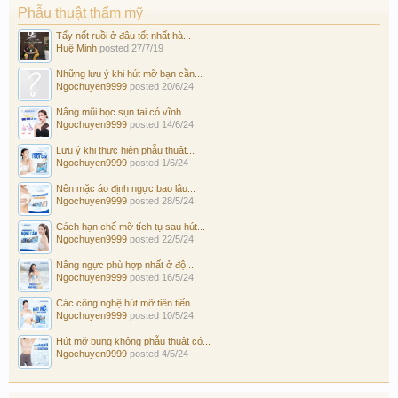
Phẫu thuật thẩm mỹ
Tẩy nốt ruồi ở đâu tốt nhất hà...
Huệ Minh
posted
27/7/19
Những lưu ý khi hút mỡ bạn cần...
Ngochuyen9999
posted
20/6/24
Nâng mũi bọc sụn tai có vĩnh...
Ngochuyen9999
posted
14/6/24
Lưu ý khi thực hiện phẫu thuật...
Ngochuyen9999
posted
1/6/24
Nên mặc áo định ngực bao lâu...
Ngochuyen9999
posted
28/5/24
Cách hạn chế mỡ tích tụ sau hút...
Ngochuyen9999
posted
22/5/24
Nâng ngực phù hợp nhất ở độ...
Ngochuyen9999
posted
16/5/24
Các công nghệ hút mỡ tiên tiến...
Ngochuyen9999
posted
10/5/24
Hút mỡ bụng không phẫu thuật có...
Ngochuyen9999
posted
4/5/24