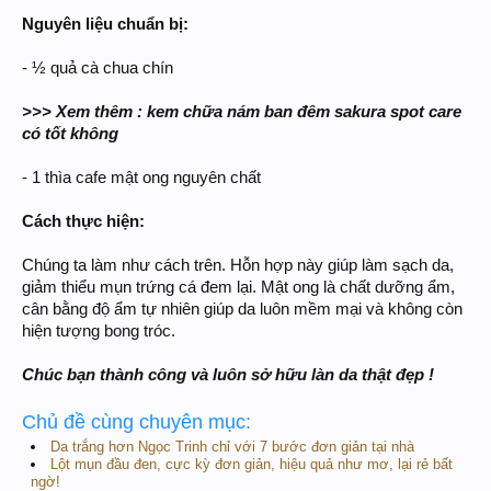
Nguyên liệu chuẩn bị:
- ½ quả cà chua chín
>>> Xem thêm : kem chữa nám ban đêm sakura spot care
có tốt không
- 1 thìa cafe mật ong nguyên chất
Cách thực hiện:
Chúng ta làm như cách trên. Hỗn hợp này giúp làm sạch da,
giảm thiểu mụn trứng cá đem lại. Mật ong là chất dưỡng ẩm,
cân bằng độ ẩm tự nhiên giúp da luôn mềm mại và không còn
hiện tượng bong tróc.
Chúc bạn thành công và luôn sở hữu làn da thật đẹp !
Chủ đề cùng chuyên mục:
Da trắng hơn Ngọc Trinh chỉ với 7 bước đơn giản tại nhà
Lột mụn đầu đen, cực kỳ đơn giản, hiệu quả như mơ, lại rẻ bất
ngờ!