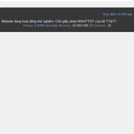
Quy định và Nội quy
Website đang hoạt động thử nghiệm. Chờ giấy phép MXH/TTDT của bộ TT&TT.
Timing:
0.2095 seconds
Memory:
20.860 MB
DB Queries:
25