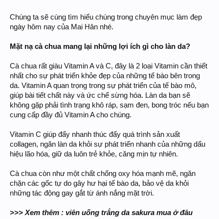
Chúng ta sẽ cùng tìm hiểu chúng trong chuyên mục làm đẹp
ngày hôm nay của Mai Hân nhé.
Mặt nạ cà chua mang lại những lợi ích gì cho làn da?
Cà chua rất giàu Vitamin A và C, đây là 2 loại Vitamin cần thiết
nhất cho sự phát triển khỏe đẹp của những tế bào bên trong
da. Vitamin A quan trọng trong sự phát triển của tế bào mô,
giúp bài tiết chất này và ức chế sừng hóa. Làn da bạn sẽ
không gặp phải tình trạng khô ráp, sạm đen, bong tróc nếu bạn
cung cấp đầy đủ Vitamin A cho chúng.
Vitamin C giúp đẩy nhanh thúc đẩy quá trình sản xuất
collagen, ngăn làn da khỏi sự phát triển nhanh của những dấu
hiệu lão hóa, giữ da luôn trẻ khỏe, căng mịn tự nhiên.
Cà chua còn như một chất chống oxy hóa mạnh mẽ, ngăn
chặn các gốc tự do gây hư hại tế bào da, bảo vệ da khỏi
những tác động gay gắt từ ánh nắng mặt trời.
>>> Xem thêm : viên uống trắng da sakura mua ở đâu