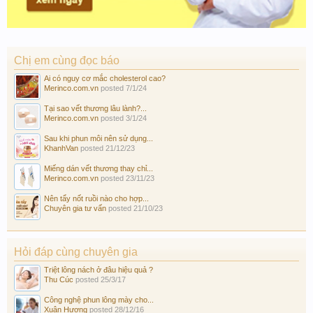
Chị em cùng đọc báo
Ai có nguy cơ mắc cholesterol cao?
Merinco.com.vn
posted
7/1/24
Tại sao vết thương lâu lành?...
Merinco.com.vn
posted
3/1/24
Sau khi phun môi nên sử dụng...
KhanhVan
posted
21/12/23
Miếng dán vết thương thay chỉ...
Merinco.com.vn
posted
23/11/23
Nên tẩy nốt ruồi nào cho hợp...
Chuyên gia tư vấn
posted
21/10/23
Hỏi đáp cùng chuyên gia
Triệt lông nách ở đâu hiệu quả ?
Thu Cúc
posted
25/3/17
Công nghệ phun lông mày cho...
Xuân Hương
posted
28/12/16