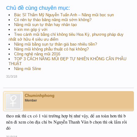
Chủ đề cùng chuyên mục:
Bác Sĩ Thẩm Mỹ Nguyễn Tuấn Anh – Nâng mũi bọc sụn
Có nên tự tháo băng nâng mũi sớm không?
Nâng mũi sụn tự thân hay nhân tạo
e xin mn góp ý với
Treo cánh mũi bằng chỉ không tiêu Hoa Kỳ, phương pháp duy
nhất sở hữu 4 siêu ưu điểm
Nâng mũi bằng sụn tự thân giá bao nhiêu tiền?
Nâng mũi không phẫu thuật có hại không?
Công nghệ nâng mũi 2016
TOP 3 CÁCH NÂNG MŨI ĐẸP TỰ NHIÊN KHÔNG CẦN PHẪU
THUẬT
Nâng mũi Sline
31/3/18
Chuminhphong
Member
theo mk thì cx có 1 vài trường hợp bị như vậy, để an toàn hơn thì b
nên đi xem còn địa chỉ bs Nguyễn Thanh Vân b chọn thì ok lắm rồi
đó