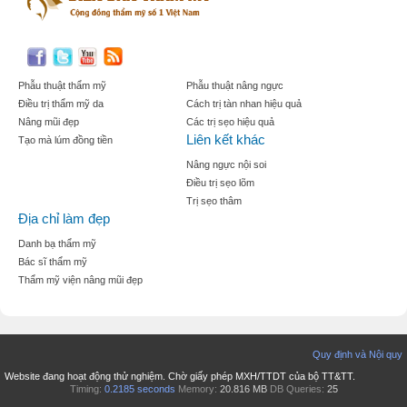
Phẫu thuật thẩm mỹ
Phẫu thuật nâng ngực
Điều trị thẩm mỹ da
Cách trị tàn nhan hiệu quả
Nâng mũi đẹp
Các trị sẹo hiệu quả
Liên kết khác
Tạo mà lúm đồng tiền
Nâng ngực nội soi
Điều trị sẹo lõm
Trị sẹo thâm
Địa chỉ làm đẹp
Danh bạ thẩm mỹ
Bác sĩ thẩm mỹ
Thẩm mỹ viện nâng mũi đẹp
Quy định và Nội quy
Website đang hoạt động thử nghiệm. Chờ giấy phép MXH/TTDT của bộ TT&TT.
Timing:
0.2185 seconds
Memory:
20.816 MB
DB Queries:
25