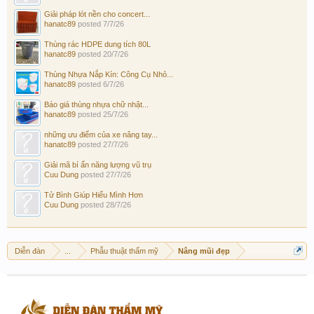
Giải pháp lót nền cho concert...
hanatc89
posted
7/7/26
Thùng rác HDPE dung tích 80L
hanatc89
posted
20/7/26
Thùng Nhựa Nắp Kín: Công Cụ Nhỏ...
hanatc89
posted
6/7/26
Báo giá thùng nhựa chữ nhật...
hanatc89
posted
25/7/26
những ưu điểm của xe nâng tay...
hanatc89
posted
27/7/26
Giải mã bí ẩn năng lượng vũ trụ
Cuu Dung
posted
27/7/26
Tử Bình Giúp Hiểu Mình Hơn
Cuu Dung
posted
28/7/26
Diễn đàn
...
Phẫu thuật thẩm mỹ
Nâng mũi đẹp