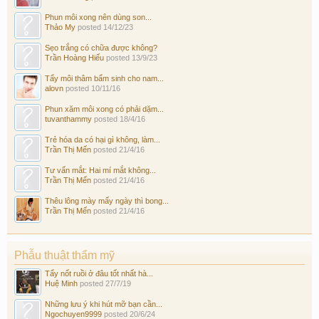
Phun môi xong nên dùng son...
Thảo My
posted
14/12/23
Sẹo trắng có chữa được không?
Trần Hoàng Hiếu
posted
13/9/23
Tẩy môi thâm bẩm sinh cho nam...
alovn
posted
10/11/16
Phun xăm môi xong có phải dặm...
tuvanthammy
posted
18/4/16
Trẻ hóa da có hại gì không, làm...
Trần Thị Mến
posted
21/4/16
Tư vấn mắt: Hai mí mắt không...
Trần Thị Mến
posted
21/4/16
Thêu lông mày mấy ngày thì bong...
Trần Thị Mến
posted
21/4/16
Phẫu thuật thẩm mỹ
Tẩy nốt ruồi ở đâu tốt nhất hà...
Huệ Minh
posted
27/7/19
Những lưu ý khi hút mỡ bạn cần...
Ngochuyen9999
posted
20/6/24