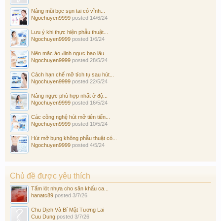
Nâng mũi bọc sụn tai có vĩnh...
Ngochuyen9999
posted
14/6/24
Lưu ý khi thực hiện phẫu thuật...
Ngochuyen9999
posted
1/6/24
Nên mặc áo định ngực bao lâu...
Ngochuyen9999
posted
28/5/24
Cách hạn chế mỡ tích tụ sau hút...
Ngochuyen9999
posted
22/5/24
Nâng ngực phù hợp nhất ở độ...
Ngochuyen9999
posted
16/5/24
Các công nghệ hút mỡ tiên tiến...
Ngochuyen9999
posted
10/5/24
Hút mỡ bụng không phẫu thuật có...
Ngochuyen9999
posted
4/5/24
Chủ đề được yêu thích
Tấm lót nhựa cho sân khấu ca...
hanatc89
posted
3/7/26
Chu Dịch Và Bí Mật Tương Lai
Cuu Dung
posted
3/7/26