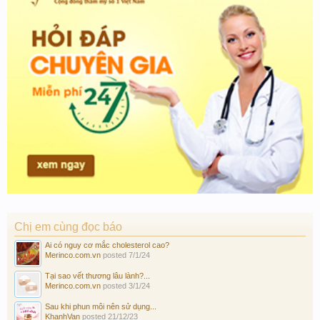
Chị em cùng đọc báo
Ai có nguy cơ mắc cholesterol cao?
Merinco.com.vn
posted
7/1/24
Tại sao vết thương lâu lành?...
Merinco.com.vn
posted
3/1/24
Sau khi phun môi nên sử dụng...
KhanhVan
posted
21/12/23