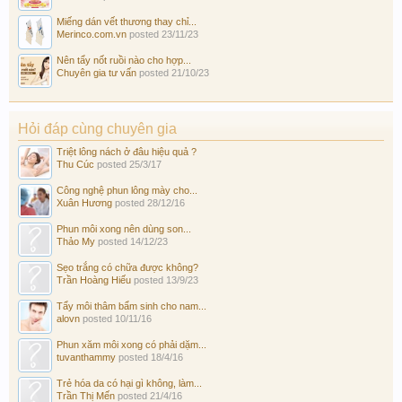
Miếng dán vết thương thay chỉ...
Merinco.com.vn
posted
23/11/23
Nên tẩy nốt ruồi nào cho hợp...
Chuyên gia tư vấn
posted
21/10/23
Hỏi đáp cùng chuyên gia
Triệt lông nách ở đâu hiệu quả ?
Thu Cúc
posted
25/3/17
Công nghệ phun lông mày cho...
Xuân Hương
posted
28/12/16
Phun môi xong nên dùng son...
Thảo My
posted
14/12/23
Sẹo trắng có chữa được không?
Trần Hoàng Hiếu
posted
13/9/23
Tẩy môi thâm bẩm sinh cho nam...
alovn
posted
10/11/16
Phun xăm môi xong có phải dặm...
tuvanthammy
posted
18/4/16
Trẻ hóa da có hại gì không, làm...
Trần Thị Mến
posted
21/4/16