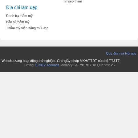
Trị sẹo thâm
Địa chỉ làm đẹp
Danh bạ thẩm mỹ
Bác sĩ thẩm mỹ
Thẩm mỹ viện nâng mũi đẹp
Quy định và Nội quy
Website đang hoạt động thử nghiệm. Chờ giấy phép MXH/TTDT của bộ TT&TT.
Timing:
0.2312 seconds
Memory:
20.791 MB
DB Queries:
25