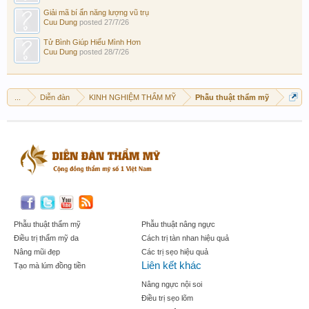
Giải mã bí ẩn năng lượng vũ trụ
Cuu Dung
posted
27/7/26
Tử Bình Giúp Hiểu Mình Hơn
Cuu Dung
posted
28/7/26
...
Diễn đàn
KINH NGHIỆM THẨM MỸ
Phẫu thuật thẩm mỹ
Phẫu thuật thẩm mỹ
Phẫu thuật nâng ngực
Điều trị thẩm mỹ da
Cách trị tàn nhan hiệu quả
Nâng mũi đẹp
Các trị sẹo hiệu quả
Liên kết khác
Tạo mà lúm đồng tiền
Nâng ngực nội soi
Điều trị sẹo lõm