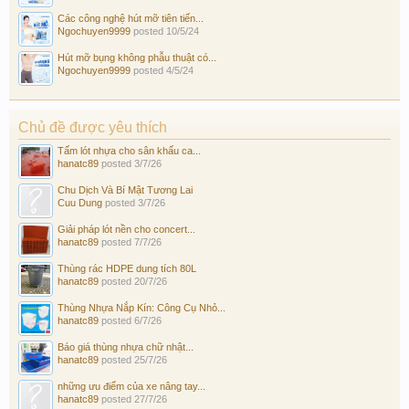
Các công nghệ hút mỡ tiên tiến...
Ngochuyen9999
posted
10/5/24
Hút mỡ bụng không phẫu thuật có...
Ngochuyen9999
posted
4/5/24
Chủ đề được yêu thích
Tấm lót nhựa cho sân khấu ca...
hanatc89
posted
3/7/26
Chu Dịch Và Bí Mật Tương Lai
Cuu Dung
posted
3/7/26
Giải pháp lót nền cho concert...
hanatc89
posted
7/7/26
Thùng rác HDPE dung tích 80L
hanatc89
posted
20/7/26
Thùng Nhựa Nắp Kín: Công Cụ Nhỏ...
hanatc89
posted
6/7/26
Báo giá thùng nhựa chữ nhật...
hanatc89
posted
25/7/26
những ưu điểm của xe nâng tay...
hanatc89
posted
27/7/26