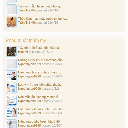
Tư vấn mắt: Hai mí mắt không...
Trần Thị Mến
posted
21/4/16
Thêu lông mày mấy ngày thì bong...
Trần Thị Mến
posted
21/4/16
Phẫu thuật thẩm mỹ
Tẩy nốt ruồi ở đâu tốt nhất hà...
Huệ Minh
posted
27/7/19
Những lưu ý khi hút mỡ bạn cần...
Ngochuyen9999
posted
20/6/24
Nâng mũi bọc sụn tai có vĩnh...
Ngochuyen9999
posted
14/6/24
Lưu ý khi thực hiện phẫu thuật...
Ngochuyen9999
posted
1/6/24
Nên mặc áo định ngực bao lâu...
Ngochuyen9999
posted
28/5/24
Cách hạn chế mỡ tích tụ sau hút...
Ngochuyen9999
posted
22/5/24
Nâng ngực phù hợp nhất ở độ...
Ngochuyen9999
posted
16/5/24