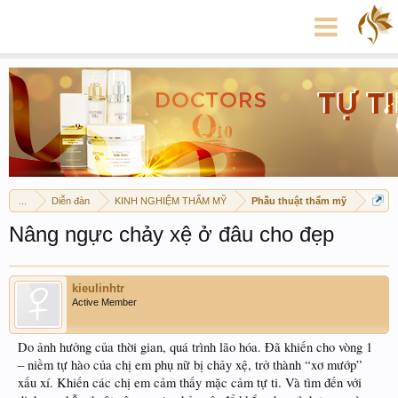
...
Diễn đàn
KINH NGHIỆM THẨM MỸ
Phẫu thuật thẩm mỹ
Nâng ngực chảy xệ ở đâu cho đẹp
kieulinhtr
Active Member
Do ảnh hưởng của thời gian, quá trình lão hóa. Đã khiến cho vòng 1
– niềm tự hào của chị em phụ nữ bị chảy xệ, trở thành “xơ mướp”
xấu xí. Khiến các chị em cảm thấy mặc cảm tự ti. Và tìm đến với