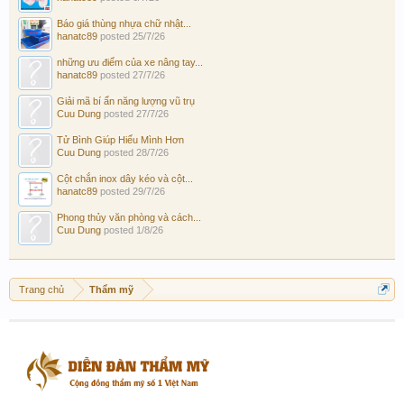
Báo giá thùng nhựa chữ nhật...
hanatc89
posted
25/7/26
những ưu điểm của xe nâng tay...
hanatc89
posted
27/7/26
Giải mã bí ẩn năng lượng vũ trụ
Cuu Dung
posted
27/7/26
Tử Bình Giúp Hiểu Mình Hơn
Cuu Dung
posted
28/7/26
Cột chắn inox dây kéo và cột...
hanatc89
posted
29/7/26
Phong thủy văn phòng và cách...
Cuu Dung
posted
1/8/26
Trang chủ
Thẩm mỹ