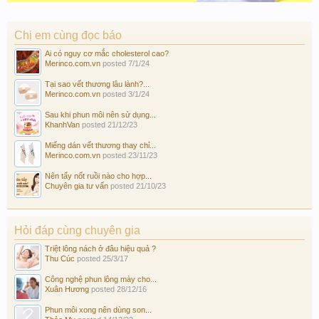
Chị em cùng đọc báo
Ai có nguy cơ mắc cholesterol cao?
Merinco.com.vn
posted
7/1/24
Tại sao vết thương lâu lành?...
Merinco.com.vn
posted
3/1/24
Sau khi phun môi nên sử dụng...
KhanhVan
posted
21/12/23
Miếng dán vết thương thay chỉ...
Merinco.com.vn
posted
23/11/23
Nên tẩy nốt ruồi nào cho hợp...
Chuyên gia tư vấn
posted
21/10/23
Hỏi đáp cùng chuyên gia
Triệt lông nách ở đâu hiệu quả ?
Thu Cúc
posted
25/3/17
Công nghệ phun lông mày cho...
Xuân Hương
posted
28/12/16
Phun môi xong nên dùng son...