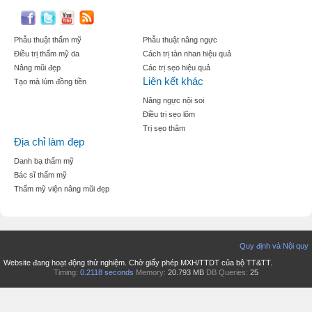
Phẫu thuật thẩm mỹ
Phẫu thuật nâng ngực
Điều trị thẩm mỹ da
Cách trị tàn nhan hiệu quả
Nâng mũi đẹp
Các trị sẹo hiệu quả
Liên kết khác
Tạo mà lúm đồng tiền
Nâng ngực nội soi
Điều trị sẹo lõm
Trị sẹo thâm
Địa chỉ làm đẹp
Danh bạ thẩm mỹ
Bác sĩ thẩm mỹ
Thẩm mỹ viện nâng mũi đẹp
Quy định và Nội quy
Website đang hoạt động thử nghiệm. Chờ giấy phép MXH/TTDT của bộ TT&TT.
Timing:
0.2118 seconds
Memory:
20.793 MB
DB Queries:
25