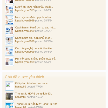
Lưu ý khi thực hiện phẫu thuật...
Ngochuyen9999
posted
1/6/24
Nên mặc áo định ngực bao lâu...
Ngochuyen9999
posted
28/5/24
Cách hạn chế mỡ tích tụ sau hút...
Ngochuyen9999
posted
22/5/24
Nâng ngực phù hợp nhất ở độ...
Ngochuyen9999
posted
16/5/24
Các công nghệ hút mỡ tiên tiến...
Ngochuyen9999
posted
10/5/24
Hút mỡ bụng không phẫu thuật có...
Ngochuyen9999
posted
4/5/24
Chủ đề được yêu thích
Giải pháp lót nền cho concert...
hanatc89
posted
7/7/26
Thùng rác HDPE dung tích 80L
hanatc89
posted
20/7/26
Thùng Nhựa Nắp Kín: Công Cụ Nhỏ...
hanatc89
posted
6/7/26