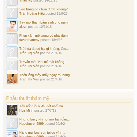
Thảo My
posted
14/12/23
Sẹo trắng có chữa được không?
Trần Hoàng Hiếu
posted
13/9/23
Tẩy môi thâm bẩm sinh cho nam...
alovn
posted
10/11/16
Phun xăm môi xong có phải dặm...
tuvanthammy
posted
18/4/16
Trẻ hóa da có hại gì không, làm...
Trần Thị Mến
posted
21/4/16
Tư vấn mắt: Hai mí mắt không...
Trần Thị Mến
posted
21/4/16
Thêu lông mày mấy ngày thì bong...
Trần Thị Mến
posted
21/4/16
Phẫu thuật thẩm mỹ
Tẩy nốt ruồi ở đâu tốt nhất hà...
Huệ Minh
posted
27/7/19
Những lưu ý khi hút mỡ bạn cần...
Ngochuyen9999
posted
20/6/24
Nâng mũi bọc sụn tai có vĩnh...
Ngochuyen9999
posted
14/6/24