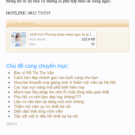
thông tin về độ tuổi và những ai phù hợp nhất để nâng ngực.
HOTLINE: 0812 731515
Các file đính kèm:
stt18-hs1-Phuong-phap-nang-nguc-la-gi-1200x1200-1.jpg-min.jpg
Kích thước:
222.6 KB
Đọc:
51
Chủ đề cùng chuyên mục:
Bác sĩ Đỗ Thị Thu Vân
Cách làm đẹp nhanh gọn vào buổi sáng cho bạn
Voucher khuyến mại giáng sinh ở thẩm mỹ viện tại Hà Nội
Các loại sụn nâng mũi phổ biến hiện nay
Mách bạn liệu pháp thu nhỏ lỗ chân lông hiệu quả nhất
Phụ Nữ có nên làm đẹp hay không???
Liệu có nên làm lại dáng mũi mới không
Thẩm mỹ viện uy tín nhất hà nội
Diễn đàn triệt lông vĩnh viễn
Tẩy nốt ruồi ở đâu tốt nhất tại hà nội
16/5/24