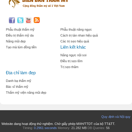
Phẫu thuật thẩm mỹ
Phẫu thuật nâng ngực
Điều trị thẩm mỹ da
Cách trị tàn nhan hiệu quả
Nâng mũi đẹp
Các trị sẹo hiệu quả
Liên kết khác
Tạo mà lúm đồng tiền
Nâng ngực nội soi
Điều trị sẹo lõm
Trị sẹo thâm
Địa chỉ làm đẹp
Danh bạ thẩm mỹ
Bác sĩ thẩm mỹ
Thẩm mỹ viện nâng mũi đẹp
Quy định và Nội quy
Website đang hoạt động thử nghiệm. Chờ giấy phép MXH/TTDT của bộ TT&TT.
Timing:
0.2961 seconds
Memory:
21.282 MB
DB Queries:
56