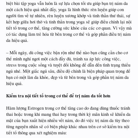
biệt bài tập yoga vẫn luôn là sự lựa chọn tối ưu giúp bạn trị nám da
một cách hiệu quả nhất đấy, yoga là hình thức rèn luyện giúp con
người tìm về tự nhiên, rèn luyện xương khớp và tinh thần thư thái, sự
kết hợp giữa hơi thở và tinh thần trong yoga sẽ giúp điều chỉnh lại nội
tiết tố trong cơ thể, tăng cường sức khỏe của các cơ quan. Vì vậy mà
có tác dụng làm trẻ hóa từ bên trong cơ thể và góp phần điều trị nám
da hiệu quả.
– Mỗi ngày, dù công việc bận rộn như thế nào bạn cũng cần cho cơ
thể mình nghỉ ngơi một cách đầy đủ, tránh xa áp lực công việc,
stress trong cuộc sống và tuyệt đối không để dẫn đến tình trạng thiếu
ngủ nhé. Một giấc ngủ sâu, điều độ chính là biện pháp quan trọng để
bạn có một làn da khỏe, đẹp và từ bên trong và góp phần trị nám da
hiệu quả.
Kiểm tra nội tiết tố trong cơ thể để trị nám da tốt hơn
Hàm lượng Estrogen trong cơ thể tăng cao do đang dùng thuốc tránh
thai hoặc trong khi mang thai hay trong thời kỳ mãn kinh sẽ khiến da
mặt của bạn xuất hiện nhiều vết nám, do đó việc trị nám da tùy theo
từng nguyên nhân sẽ có biện pháp khác nhau trên cơ sở kiểm tra nội
tiết tố thông qua xét nghiệm máu: