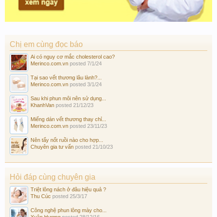
Chị em cùng đọc báo
Ai có nguy cơ mắc cholesterol cao?
Merinco.com.vn
posted
7/1/24
Tại sao vết thương lâu lành?...
Merinco.com.vn
posted
3/1/24
Sau khi phun môi nên sử dụng...
KhanhVan
posted
21/12/23
Miếng dán vết thương thay chỉ...
Merinco.com.vn
posted
23/11/23
Nên tẩy nốt ruồi nào cho hợp...
Chuyên gia tư vấn
posted
21/10/23
Hỏi đáp cùng chuyên gia
Triệt lông nách ở đâu hiệu quả ?
Thu Cúc
posted
25/3/17
Công nghệ phun lông mày cho...
Xuân Hương
posted
28/12/16