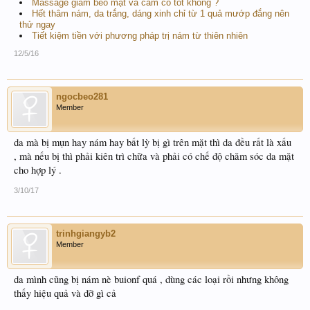
Massage giảm béo mặt và cằm có tốt không ?
Hết thâm nám, da trắng, dáng xinh chỉ từ 1 quả mướp đắng nên
thử ngay
Tiết kiệm tiền với phương pháp trị nám từ thiên nhiên
12/5/16
ngocbeo281
Member
da mà bị mụn hay nám hay bất lỳ bị gì trên mặt thì da đều rất là xấu
, mà nếu bị thì phải kiên trì chữa và phải có chế độ chăm sóc da mặt
cho hợp lý .
3/10/17
trinhgiangyb2
Member
da mình cũng bị nám nè buionf quá , dùng các loại rồi nhưng không
thấy hiệu quả và đỡ gì cả