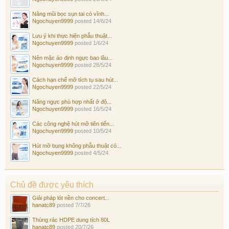
Nâng mũi bọc sụn tai có vĩnh...
Ngochuyen9999
posted
14/6/24
Lưu ý khi thực hiện phẫu thuật...
Ngochuyen9999
posted
1/6/24
Nên mặc áo định ngực bao lâu...
Ngochuyen9999
posted
28/5/24
Cách hạn chế mỡ tích tụ sau hút...
Ngochuyen9999
posted
22/5/24
Nâng ngực phù hợp nhất ở độ...
Ngochuyen9999
posted
16/5/24
Các công nghệ hút mỡ tiên tiến...
Ngochuyen9999
posted
10/5/24
Hút mỡ bụng không phẫu thuật có...
Ngochuyen9999
posted
4/5/24
Chủ đề được yêu thích
Giải pháp lót nền cho concert...
hanatc89
posted
7/7/26
Thùng rác HDPE dung tích 80L
hanatc89
posted
20/7/26