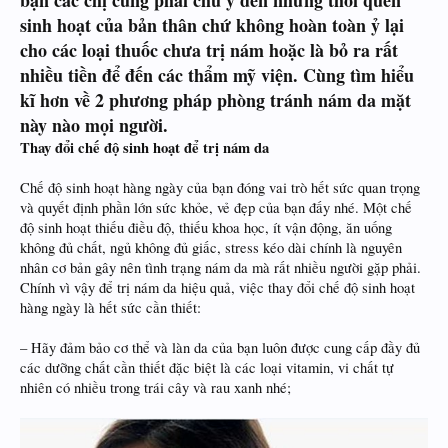
bạn các chị cũng phải chú ý đến nhưng thói quen
sinh hoạt của bản thân chứ không hoàn toàn ỷ lại
cho các loại thuốc chưa trị nám hoặc là bỏ ra rất
nhiều tiền để đến các thẩm mỹ viện. Cùng tìm hiểu
kĩ hơn về 2 phương pháp phòng tránh nám da mặt
này nào mọi người.
Thay đổi chế độ sinh hoạt để trị nám da
Chế độ sinh hoạt hàng ngày của bạn đóng vai trò hết sức quan trọng
và quyết định phần lớn sức khỏe, vẻ đẹp của bạn đấy nhé. Một chế
độ sinh hoạt thiếu điều độ, thiếu khoa học, ít vận động, ăn uống
không đủ chất, ngủ không đủ giấc, stress kéo dài chính là nguyên
nhân cơ bản gây nên tình trạng nám da mà rất nhiều người gặp phải.
Chính vì vậy để trị nám da hiệu quả, việc thay đổi chế độ sinh hoạt
hàng ngày là hết sức cần thiết:
– Hãy đảm bảo cơ thể và làn da của bạn luôn được cung cấp đầy đủ
các dưỡng chất cần thiết đặc biệt là các loại vitamin, vi chất tự
nhiên có nhiều trong trái cây và rau xanh nhé;