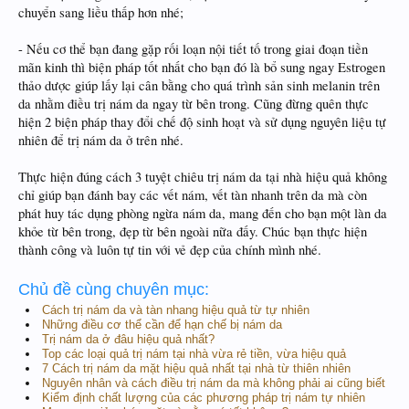
chuyển sang liều thấp hơn nhé;
- Nếu cơ thể bạn đang gặp rối loạn nội tiết tố trong giai đoạn tiền
mãn kinh thì biện pháp tốt nhất cho bạn đó là bổ sung ngay Estrogen
thảo dược giúp lấy lại cân bằng cho quá trình sản sinh melanin trên
da nhằm điều trị nám da ngay từ bên trong. Cũng đừng quên thực
hiện 2 biện pháp thay đổi chế độ sinh hoạt và sử dụng nguyên liệu tự
nhiên để trị nám da ở trên nhé.
Thực hiện đúng cách 3 tuyệt chiêu trị nám da tại nhà hiệu quả không
chỉ giúp bạn đánh bay các vết nám, vết tàn nhanh trên da mà còn
phát huy tác dụng phòng ngừa nám da, mang đến cho bạn một làn da
khỏe từ bên trong, đẹp từ bên ngoài nữa đấy. Chúc bạn thực hiện
thành công và luôn tự tin với vẻ đẹp của chính mình nhé.
Chủ đề cùng chuyên mục:
Cách trị nám da và tàn nhang hiệu quả từ tự nhiên
Những điều cơ thể cần để hạn chế bị nám da
Trị nám da ở đâu hiệu quả nhất?
Top các loại quả trị nám tại nhà vừa rẻ tiền, vừa hiệu quả
7 Cách trị nám da mặt hiệu quả nhất tại nhà từ thiên nhiên
Nguyên nhân và cách điều trị nám da mà không phải ai cũng biết
Kiểm định chất lượng của các phương pháp trị nám tự nhiên