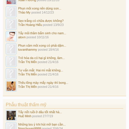
Phun môi xong nên dùng son...
Thảo My
posted
14/12/23
Sẹo trắng có chữa được không?
Trần Hoàng Hiếu
posted
13/9/23
Tẩy môi thâm bẩm sinh cho nam...
alovn
posted
10/11/16
Phun xăm môi xong có phải dặm...
tuvanthammy
posted
18/4/16
Trẻ hóa da có hại gì không, làm...
Trần Thị Mến
posted
21/4/16
Tư vấn mắt: Hai mí mắt không...
Trần Thị Mến
posted
21/4/16
Thêu lông mày mấy ngày thì bong...
Trần Thị Mến
posted
21/4/16
Phẫu thuật thẩm mỹ
Tẩy nốt ruồi ở đâu tốt nhất hà...
Huệ Minh
posted
27/7/19
Những lưu ý khi hút mỡ bạn cần...
Ngochuyen9999
posted
20/6/24