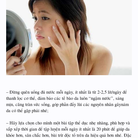
– Đừng quên uống đủ nước mỗi ngày, ít nhất là từ 2-2,5 lít/ngày để
thanh lọc cơ thể, đảm bảo các tế bào da luôn “ngậm nước”, sáng
mịn, căng tràn sức sống, góp phần đẩy lùi các nguyên nhân gâynám
da có thể gặp phải nhé;
– Hãy lựa chọn cho mình một bài tập thể dục nhẹ nhàng, phù hợp và
sắp xếp thời gian để tập luyện mỗi ngày ít nhất là 20 phút để giúp da
khỏe hơn, săn chắc hơn, bài trừ độc tố trên da hiệu quả hơn nhé. Đặc