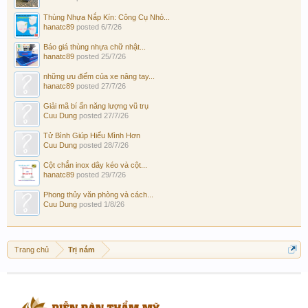
Thùng Nhựa Nắp Kín: Công Cụ Nhỏ...
hanatc89
posted
6/7/26
Báo giá thùng nhựa chữ nhật...
hanatc89
posted
25/7/26
những ưu điểm của xe nâng tay...
hanatc89
posted
27/7/26
Giải mã bí ẩn năng lượng vũ trụ
Cuu Dung
posted
27/7/26
Tử Bình Giúp Hiểu Mình Hơn
Cuu Dung
posted
28/7/26
Cột chắn inox dây kéo và cột...
hanatc89
posted
29/7/26
Phong thủy văn phòng và cách...
Cuu Dung
posted
1/8/26
Trang chủ
Trị nám