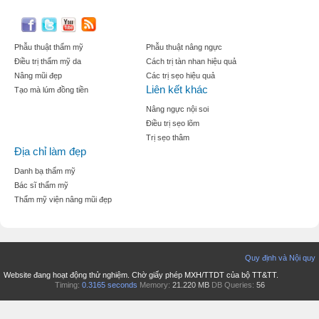
Phẫu thuật thẩm mỹ
Phẫu thuật nâng ngực
Điều trị thẩm mỹ da
Cách trị tàn nhan hiệu quả
Nâng mũi đẹp
Các trị sẹo hiệu quả
Liên kết khác
Tạo mà lúm đồng tiền
Nâng ngực nội soi
Điều trị sẹo lõm
Trị sẹo thâm
Địa chỉ làm đẹp
Danh bạ thẩm mỹ
Bác sĩ thẩm mỹ
Thẩm mỹ viện nâng mũi đẹp
Quy định và Nội quy
Website đang hoạt động thử nghiệm. Chờ giấy phép MXH/TTDT của bộ TT&TT.
Timing:
0.3165 seconds
Memory:
21.220 MB
DB Queries:
56