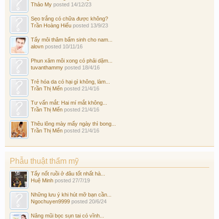
Thảo My
posted
14/12/23
Sẹo trắng có chữa được không?
Trần Hoàng Hiếu
posted
13/9/23
Tẩy môi thâm bẩm sinh cho nam...
alovn
posted
10/11/16
Phun xăm môi xong có phải dặm...
tuvanthammy
posted
18/4/16
Trẻ hóa da có hại gì không, làm...
Trần Thị Mến
posted
21/4/16
Tư vấn mắt: Hai mí mắt không...
Trần Thị Mến
posted
21/4/16
Thêu lông mày mấy ngày thì bong...
Trần Thị Mến
posted
21/4/16
Phẫu thuật thẩm mỹ
Tẩy nốt ruồi ở đâu tốt nhất hà...
Huệ Minh
posted
27/7/19
Những lưu ý khi hút mỡ bạn cần...
Ngochuyen9999
posted
20/6/24
Nâng mũi bọc sụn tai có vĩnh...