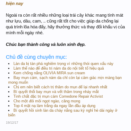
hiện nay
Ngoài ra còn rất nhiều những loại trái cây khác mang tính mát
như lựu, dâu, cam, .. cũng rất tốt cho việc giúp da chống lại
quá trình lõa hóa đấy, hãy thưởng thức và thay đổi khẩu vị của
mình mỗi ngày nhé.
Chúc bạn thành công và luôn xinh đẹp.
Chủ đề cùng chuyên mục:
Làn da bị tàn phá nghiêm trọng vì những thói quen xấu này
Làm thế nào để điều trị nám da do nội tiết tố hiệu quả
Kem chống nắng OLIVIA MIRA sun cream
Bay mụn cám, sạch nám da chỉ còn lại cảm giác mịn màng bạn
mong muốn
Chị em nên biết cách trị thâm do mụn để lại nhanh nhất
Bí quyết thổi bay mụn và vết thâm trong nháy mắt
Tinh chất đặc trị mụn cám Comedone Repair Activist
Cho một đôi môi ngọt ngào, căng mọng
Top 4 mặt nạ làm trắng da ngay lần đầu áp dụng
Bí quyết hồi sinh làn da cháy nắng sau kỳ nghỉ hè dài ngày ở
biển
19/12/17