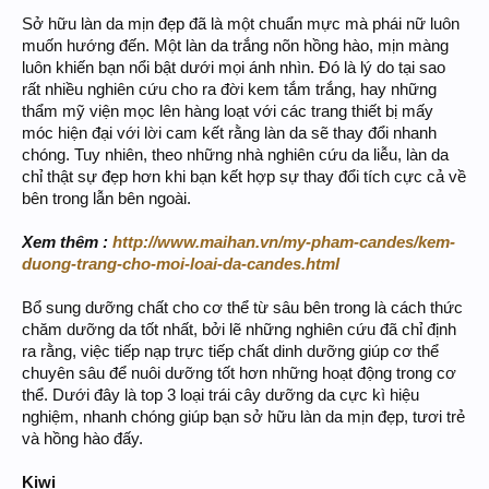
Sở hữu làn da mịn đẹp đã là một chuẩn mực mà phái nữ luôn
muốn hướng đến. Một làn da trắng nõn hồng hào, mịn màng
luôn khiến bạn nổi bật dưới mọi ánh nhìn. Đó là lý do tại sao
rất nhiều nghiên cứu cho ra đời kem tắm trắng, hay những
thẩm mỹ viện mọc lên hàng loạt với các trang thiết bị mấy
móc hiện đại với lời cam kết rằng làn da sẽ thay đổi nhanh
chóng. Tuy nhiên, theo những nhà nghiên cứu da liễu, làn da
chỉ thật sự đẹp hơn khi bạn kết hợp sự thay đổi tích cực cả về
bên trong lẫn bên ngoài.
Xem thêm :
http://www.maihan.vn/my-pham-candes/kem-
duong-trang-cho-moi-loai-da-candes.html
Bổ sung dưỡng chất cho cơ thể từ sâu bên trong là cách thức
chăm dưỡng da tốt nhất, bởi lẽ những nghiên cứu đã chỉ định
ra rằng, việc tiếp nạp trực tiếp chất dinh dưỡng giúp cơ thể
chuyên sâu để nuôi dưỡng tốt hơn những hoạt động trong cơ
thể. Dưới đây là top 3 loại trái cây dưỡng da cực kì hiệu
nghiệm, nhanh chóng giúp bạn sở hữu làn da mịn đẹp, tươi trẻ
và hồng hào đấy.
Kiwi