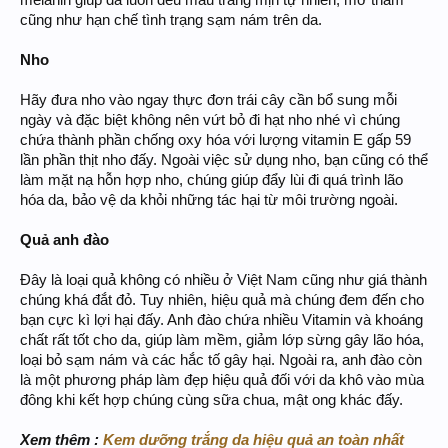
melanin giúp da luôn đều màu trắng mịn tự nhiên, mờ thâm
cũng như hạn chế tình trạng sạm nám trên da.
Nho
Hãy đưa nho vào ngay thực đơn trái cây cần bổ sung mỗi
ngày và đặc biệt không nên vứt bỏ đi hạt nho nhé vì chúng
chứa thành phần chống oxy hóa với lượng vitamin E gấp 59
lần phần thịt nho đấy. Ngoài việc sử dụng nho, bạn cũng có thể
làm mặt nạ hỗn hợp nho, chúng giúp đẩy lùi đi quá trình lão
hóa da, bảo vệ da khỏi những tác hại từ môi trường ngoài.
Quả anh đào
Đây là loại quả không có nhiều ở Việt Nam cũng như giá thành
chúng khá đắt đỏ. Tuy nhiên, hiệu quả mà chúng đem đến cho
bạn cực kì lợi hại đấy. Anh đào chứa nhiều Vitamin và khoáng
chất rất tốt cho da, giúp làm mềm, giảm lớp sừng gây lão hóa,
loại bỏ sạm nám và các hắc tố gây hại. Ngoài ra, anh đào còn
là một phương pháp làm đẹp hiệu quả đối với da khô vào mùa
đông khi kết hợp chúng cùng sữa chua, mật ong khác đấy.
Xem thêm :
Kem dưỡng trắng da hiệu quả an toàn nhất