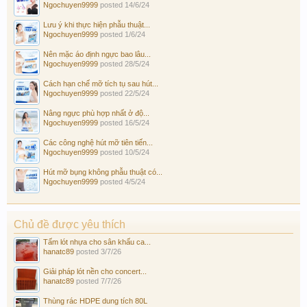
Ngochuyen9999
posted
14/6/24
Lưu ý khi thực hiện phẫu thuật...
Ngochuyen9999
posted
1/6/24
Nên mặc áo định ngực bao lâu...
Ngochuyen9999
posted
28/5/24
Cách hạn chế mỡ tích tụ sau hút...
Ngochuyen9999
posted
22/5/24
Nâng ngực phù hợp nhất ở độ...
Ngochuyen9999
posted
16/5/24
Các công nghệ hút mỡ tiên tiến...
Ngochuyen9999
posted
10/5/24
Hút mỡ bụng không phẫu thuật có...
Ngochuyen9999
posted
4/5/24
Chủ đề được yêu thích
Tấm lót nhựa cho sân khấu ca...
hanatc89
posted
3/7/26
Giải pháp lót nền cho concert...
hanatc89
posted
7/7/26
Thùng rác HDPE dung tích 80L