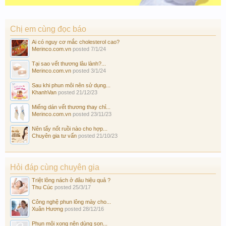
Chị em cùng đọc báo
Ai có nguy cơ mắc cholesterol cao?
Merinco.com.vn
posted
7/1/24
Tại sao vết thương lâu lành?...
Merinco.com.vn
posted
3/1/24
Sau khi phun môi nên sử dụng...
KhanhVan
posted
21/12/23
Miếng dán vết thương thay chỉ...
Merinco.com.vn
posted
23/11/23
Nên tẩy nốt ruồi nào cho hợp...
Chuyên gia tư vấn
posted
21/10/23
Hỏi đáp cùng chuyên gia
Triệt lông nách ở đâu hiệu quả ?
Thu Cúc
posted
25/3/17
Công nghệ phun lông mày cho...
Xuân Hương
posted
28/12/16
Phun môi xong nên dùng son...