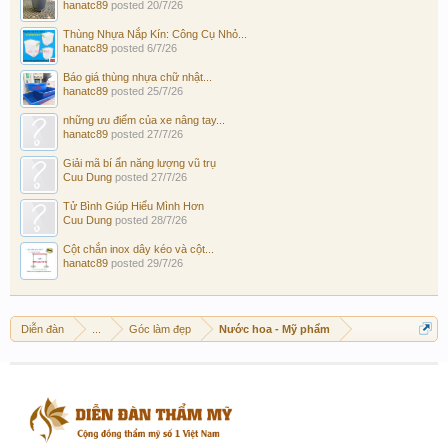
hanatc89
posted
20/7/26
Thùng Nhựa Nắp Kín: Công Cụ Nhỏ...
hanatc89
posted
6/7/26
Báo giá thùng nhựa chữ nhật...
hanatc89
posted
25/7/26
những ưu điểm của xe nâng tay...
hanatc89
posted
27/7/26
Giải mã bí ẩn năng lượng vũ trụ
Cuu Dung
posted
27/7/26
Tử Bình Giúp Hiểu Mình Hơn
Cuu Dung
posted
28/7/26
Cột chắn inox dây kéo và cột...
hanatc89
posted
29/7/26
Diễn đàn
...
Góc làm đẹp
Nước hoa - Mỹ phẩm