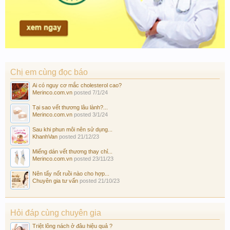
Chị em cùng đọc báo
Ai có nguy cơ mắc cholesterol cao?
Merinco.com.vn
posted
7/1/24
Tại sao vết thương lâu lành?...
Merinco.com.vn
posted
3/1/24
Sau khi phun môi nên sử dụng...
KhanhVan
posted
21/12/23
Miếng dán vết thương thay chỉ...
Merinco.com.vn
posted
23/11/23
Nên tẩy nốt ruồi nào cho hợp...
Chuyên gia tư vấn
posted
21/10/23
Hỏi đáp cùng chuyên gia
Triệt lông nách ở đâu hiệu quả ?