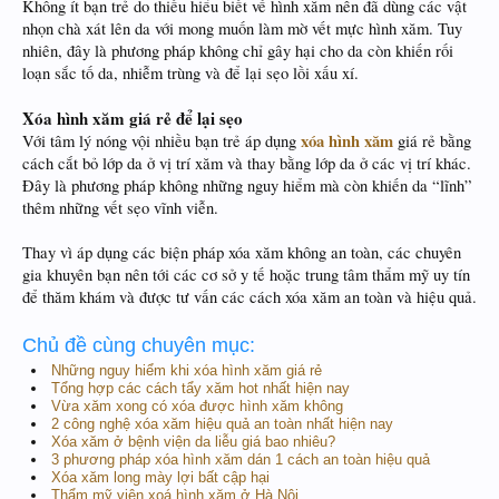
Không ít bạn trẻ do thiếu hiểu biết về hình xăm nên đã dùng các vật
nhọn chà xát lên da với mong muốn làm mờ vết mực hình xăm. Tuy
nhiên, đây là phương pháp không chỉ gây hại cho da còn khiến rối
loạn sắc tố da, nhiễm trùng và để lại sẹo lồi xấu xí.
Xóa hình xăm giá rẻ để lại sẹo
xóa hình xăm
Với tâm lý nóng vội nhiều bạn trẻ áp dụng
giá rẻ bằng
cách cắt bỏ lớp da ở vị trí xăm và thay bằng lớp da ở các vị trí khác.
Đây là phương pháp không những nguy hiểm mà còn khiến da “lĩnh”
thêm những vết sẹo vĩnh viễn.
Thay vì áp dụng các biện pháp xóa xăm không an toàn, các chuyên
gia khuyên bạn nên tới các cơ sở y tế hoặc trung tâm thẩm mỹ uy tín
để thăm khám và được tư vấn các cách xóa xăm an toàn và hiệu quả.
Chủ đề cùng chuyên mục:
Những nguy hiểm khi xóa hình xăm giá rẻ
Tổng hợp các cách tẩy xăm hot nhất hiện nay
Vừa xăm xong có xóa được hình xăm không
2 công nghệ xóa xăm hiệu quả an toàn nhất hiện nay
Xóa xăm ở bệnh viện da liễu giá bao nhiêu?
3 phương pháp xóa hình xăm dán 1 cách an toàn hiệu quả
Xóa xăm long mày lợi bất cập hại
Thẩm mỹ viện xoá hình xăm ở Hà Nội