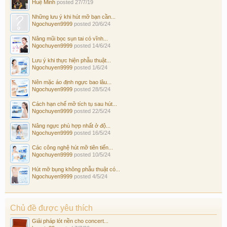
Huệ Minh
posted
27/7/19
Những lưu ý khi hút mỡ bạn cần...
Ngochuyen9999
posted
20/6/24
Nâng mũi bọc sụn tai có vĩnh...
Ngochuyen9999
posted
14/6/24
Lưu ý khi thực hiện phẫu thuật...
Ngochuyen9999
posted
1/6/24
Nên mặc áo định ngực bao lâu...
Ngochuyen9999
posted
28/5/24
Cách hạn chế mỡ tích tụ sau hút...
Ngochuyen9999
posted
22/5/24
Nâng ngực phù hợp nhất ở độ...
Ngochuyen9999
posted
16/5/24
Các công nghệ hút mỡ tiên tiến...
Ngochuyen9999
posted
10/5/24
Hút mỡ bụng không phẫu thuật có...
Ngochuyen9999
posted
4/5/24
Chủ đề được yêu thích
Giải pháp lót nền cho concert...