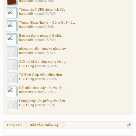
hanatc89
posted
7/7/26
Thùng rác HDPE dung tích 80L
hanatc89
posted
20/7/26
Thùng Nhựa Nắp Kín: Công Cụ Nhỏ...
hanatc89
posted
6/7/26
Báo giá thùng nhựa chữ nhật...
hanatc89
posted
25/7/26
những ưu điểm của xe nâng tay...
hanatc89
posted
27/7/26
Giải mã bí ẩn năng lượng vũ trụ
Cuu Dung
posted
27/7/26
Tử Bình Giúp Hiểu Mình Hơn
Cuu Dung
posted
28/7/26
Cột chắn inox dây kéo và cột...
hanatc89
posted
29/7/26
Phong thủy văn phòng và cách...
Cuu Dung
posted
1/8/26
Trang chủ
Xóa xăm thẩm mỹ