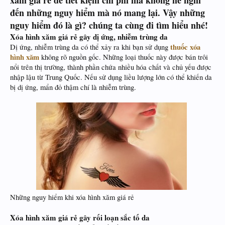
xăm giá rẻ để tiết kiệm chi phí mà không hề nghĩ
đến những nguy hiểm mà nó mang lại. Vậy những
nguy hiểm đó là gì? chúng ta cùng đi tìm hiểu nhé!
Xóa hình xăm giá rẻ gây dị ứng, nhiễm trùng da
thuốc xóa
Dị ứng, nhiễm trùng da có thể xảy ra khi bạn sử dụng
hình xăm
không rõ nguồn gốc. Những loại thuốc này được bán trôi
nổi trên thị trường, thành phần chứa nhiều hóa chất và chủ yếu được
nhập lậu từ Trung Quốc. Nếu sử dụng liều lượng lớn có thể khiến da
bị dị ứng, mẩn đỏ thậm chí là nhiễm trùng.
​
Những nguy hiểm khi xóa hình xăm giá rẻ
Xóa hình xăm giá rẻ gây rối loạn sắc tố da