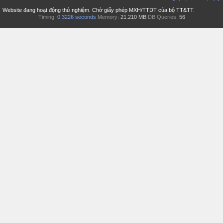
Website đang hoạt động thử nghiệm. Chờ giấy phép MXH/TTDT của bộ TT&TT.
Timing:
0.3226 seconds
Memory:
21.210 MB
DB Queries:
56