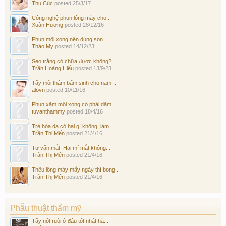
Thu Cúc
posted
25/3/17
Công nghệ phun lông mày cho...
Xuân Hương
posted
28/12/16
Phun môi xong nên dùng son...
Thảo My
posted
14/12/23
Sẹo trắng có chữa được không?
Trần Hoàng Hiếu
posted
13/9/23
Tẩy môi thâm bẩm sinh cho nam...
alovn
posted
10/11/16
Phun xăm môi xong có phải dặm...
tuvanthammy
posted
18/4/16
Trẻ hóa da có hại gì không, làm...
Trần Thị Mến
posted
21/4/16
Tư vấn mắt: Hai mí mắt không...
Trần Thị Mến
posted
21/4/16
Thêu lông mày mấy ngày thì bong...
Trần Thị Mến
posted
21/4/16
Phẫu thuật thẩm mỹ
Tẩy nốt ruồi ở đâu tốt nhất hà...