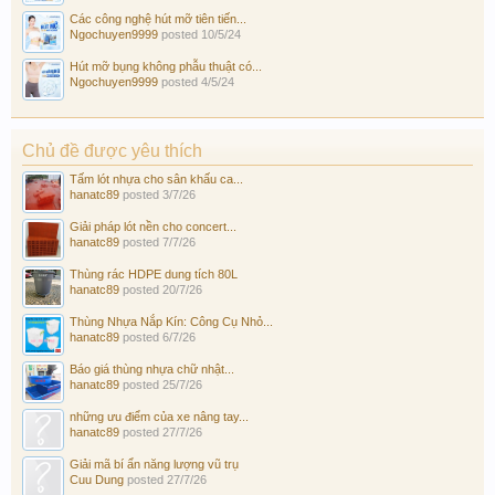
Các công nghệ hút mỡ tiên tiến...
Ngochuyen9999
posted
10/5/24
Hút mỡ bụng không phẫu thuật có...
Ngochuyen9999
posted
4/5/24
Chủ đề được yêu thích
Tấm lót nhựa cho sân khấu ca...
hanatc89
posted
3/7/26
Giải pháp lót nền cho concert...
hanatc89
posted
7/7/26
Thùng rác HDPE dung tích 80L
hanatc89
posted
20/7/26
Thùng Nhựa Nắp Kín: Công Cụ Nhỏ...
hanatc89
posted
6/7/26
Báo giá thùng nhựa chữ nhật...
hanatc89
posted
25/7/26
những ưu điểm của xe nâng tay...
hanatc89
posted
27/7/26
Giải mã bí ẩn năng lượng vũ trụ
Cuu Dung
posted
27/7/26