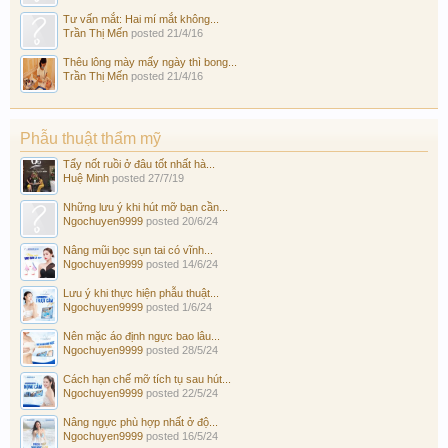
Tư vấn mắt: Hai mí mắt không...
Trần Thị Mến
posted
21/4/16
Thêu lông mày mấy ngày thì bong...
Trần Thị Mến
posted
21/4/16
Phẫu thuật thẩm mỹ
Tẩy nốt ruồi ở đâu tốt nhất hà...
Huệ Minh
posted
27/7/19
Những lưu ý khi hút mỡ bạn cần...
Ngochuyen9999
posted
20/6/24
Nâng mũi bọc sụn tai có vĩnh...
Ngochuyen9999
posted
14/6/24
Lưu ý khi thực hiện phẫu thuật...
Ngochuyen9999
posted
1/6/24
Nên mặc áo định ngực bao lâu...
Ngochuyen9999
posted
28/5/24
Cách hạn chế mỡ tích tụ sau hút...
Ngochuyen9999
posted
22/5/24
Nâng ngực phù hợp nhất ở độ...
Ngochuyen9999
posted
16/5/24