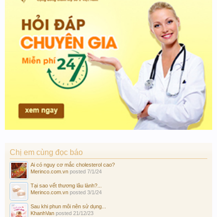
Chị em cùng đọc báo
Ai có nguy cơ mắc cholesterol cao?
Merinco.com.vn
posted
7/1/24
Tại sao vết thương lâu lành?...
Merinco.com.vn
posted
3/1/24
Sau khi phun môi nên sử dụng...
KhanhVan
posted
21/12/23