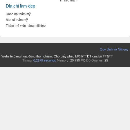
Trị sẹo thâm
Địa chỉ làm đẹp
Danh bạ thẩm mỹ
Bác sĩ thẩm mỹ
Thẩm mỹ viện nâng mũi đẹp
Quy định và Nội quy
Website đang hoạt động thử nghiệm. Chờ giấy phép MXH/TTDT của bộ TT&TT.
Timing:
0.2179 seconds
Memory:
20.790 MB
DB Queries:
25