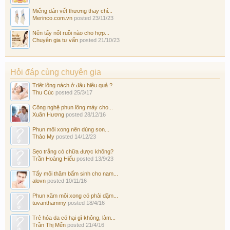
Miếng dán vết thương thay chỉ...
Merinco.com.vn
posted
23/11/23
Nên tẩy nốt ruồi nào cho hợp...
Chuyên gia tư vấn
posted
21/10/23
Hỏi đáp cùng chuyên gia
Triệt lông nách ở đâu hiệu quả ?
Thu Cúc
posted
25/3/17
Công nghệ phun lông mày cho...
Xuân Hương
posted
28/12/16
Phun môi xong nên dùng son...
Thảo My
posted
14/12/23
Sẹo trắng có chữa được không?
Trần Hoàng Hiếu
posted
13/9/23
Tẩy môi thâm bẩm sinh cho nam...
alovn
posted
10/11/16
Phun xăm môi xong có phải dặm...
tuvanthammy
posted
18/4/16
Trẻ hóa da có hại gì không, làm...
Trần Thị Mến
posted
21/4/16