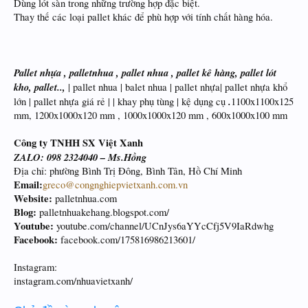
Dùng lót sàn trong những trường hợp đặc biệt.
Thay thế các loại pallet khác để phù hợp với tính chất hàng hóa.
Pallet nhựa , palletnhua , pallet nhua , pallet kê hàng, pallet lót
kho, pallet..,
| pallet nhua | balet nhua | pallet nhựa| pallet nhựa khổ
.
lớn | pallet nhựa giá rẻ | | khay phụ tùng | kệ dụng cụ
1100x1100x125
mm, 1200x1000x120 mm , 1000x1000x120 mm , 600x1000x100 mm
Công ty TNHH SX Việt Xanh
ZALO: 098 2324040 – Ms.Hồng
Địa chỉ: phường Bình Trị Đông, Bình Tân, Hồ Chí Minh
Email:
greco@congnghiepvietxanh.com.vn
Website:
palletnhua.com
Blog:
palletnhuakehang.blogspot.com/
Youtube:
youtube.com/channel/UCnJys6aYYcCfj5V9IaRdwhg
Facebook:
facebook.com/175816986213601/
Instagram:
instagram.com/nhuavietxanh/