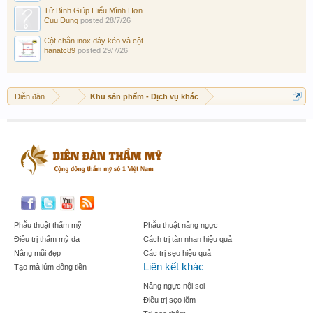
Tử Bình Giúp Hiểu Mình Hơn
Cuu Dung
posted
28/7/26
Cột chắn inox dây kéo và cột...
hanatc89
posted
29/7/26
Diễn đàn
...
Khu sản phẩm - Dịch vụ khác
Phẫu thuật thẩm mỹ
Phẫu thuật nâng ngực
Điều trị thẩm mỹ da
Cách trị tàn nhan hiệu quả
Nâng mũi đẹp
Các trị sẹo hiệu quả
Liên kết khác
Tạo mà lúm đồng tiền
Nâng ngực nội soi
Điều trị sẹo lõm