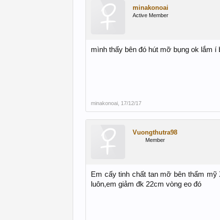
minakonoai
Active Member
mình thấy bên đó hút mỡ bụng ok lắm í
minakonoai
,
17/12/17
Vuongthutra98
Member
Em cấy tinh chất tan mỡ bên thẩm mỹ 
luôn,em giảm đk 22cm vòng eo đó