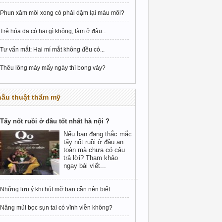
Phun xăm môi xong có phải dặm lại màu môi?
Trẻ hóa da có hại gì không, làm ở đâu...
Tư vấn mắt: Hai mí mắt không đều có...
Thêu lông mày mấy ngày thì bong vảy?
hẫu thuật thẩm mỹ
Tẩy nốt ruồi ở đâu tốt nhất hà nội ?
Nếu bạn đang thắc mắc
tẩy nốt ruồi ở đâu an
toàn mà chưa có câu
trả lời? Tham khảo
ngay bài viết...
Những lưu ý khi hút mỡ bạn cần nên biết
Nâng mũi bọc sụn tai có vĩnh viễn không?