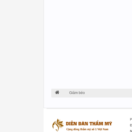
Giảm béo
P
Đ
N