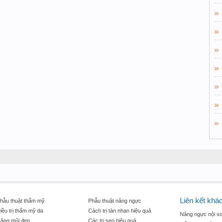
Liên kết khá
hẫu thuật thẩm mỹ
Phẫu thuật nâng ngực
iều trị thẩm mỹ da
Cách trị tàn nhan hiệu quả
Nâng ngực nội so
âng mũi đẹp
Các trị sẹo hiệu quả