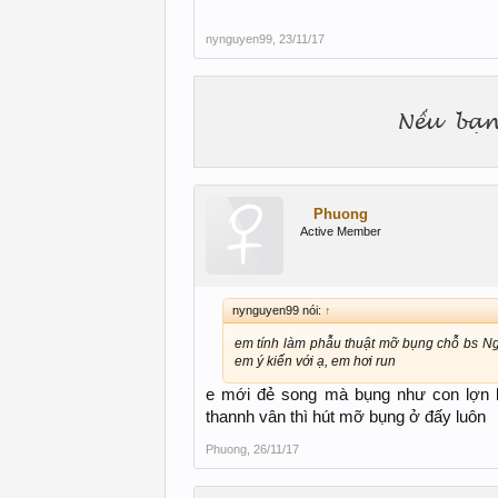
nynguyen99
,
23/11/17
Phuong
Active Member
nynguyen99 nói:
↑
em tính làm phẫu thuật mỡ bụng chỗ bs Ng
em ý kiến với ạ, em hơi run
e mới đẻ song mà bụng như con lợn lá
thannh vân thì hút mỡ bụng ở đấy luôn
Phuong
,
26/11/17