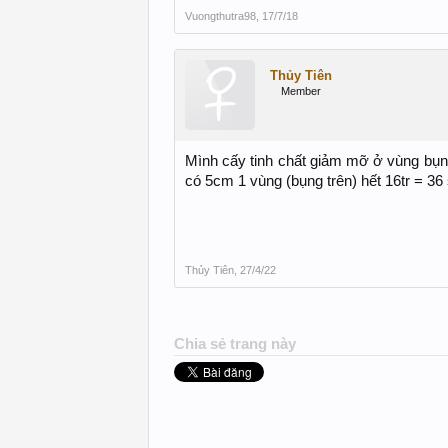
Vuongthutra98
,
17/7/18
Thủy Tiên
Member
Mình cấy tinh chất giảm mỡ ở vùng bụ
có 5cm 1 vùng (bụng trên) hết 16tr = 
Thủy Tiên
,
27/4/22
Chia sẻ trang này