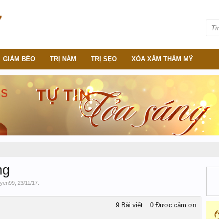
GIẢM BÉO
TRỊ NÁM
TRỊ SẸO
XÓA XĂM THẨM MỸ
ng
yen99
,
23/11/17
.
9 Bài viết
0 Được cảm ơn