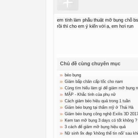
em tính làm phẫu thuật mỡ bụng chỗ b
rồi thì cho em ý kiến với ạ, em hơi run
Chủ đề cùng chuyên mục
béo bụng
Giảm bắp chân cấp tốc cho nam
Cùng tìm hiểu làm gì để giảm mỡ bụng 
MẬP - Khắc tinh của phụ nữ
Cách giảm béo hiệu quả trong 1 tuần
Giảm béo bụng tại thẩm mỹ ở Thái Hà
Giảm béo bụng công nghệ Exilis 3D 201
Kem tan mỡ bụng 3 days có tốt không ?
3 cách để giảm mỡ bụng hiệu quả
Nữ sinh 9x đẹp 'không thể tin nổi' sau kh