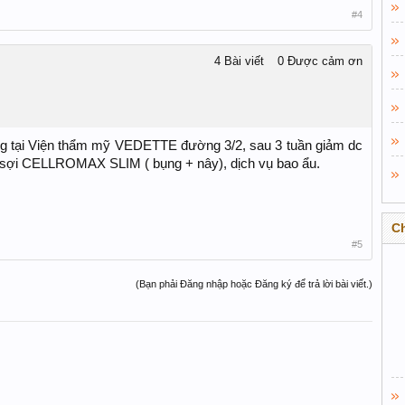
#4
4 Bài viết
0 Được cảm ơn
ng tại Viện thẩm mỹ VEDETTE đường 3/2, sau 3 tuần giảm dc
36 sợi CELLROMAX SLIM ( bụng + nây), dịch vụ bao ẩu.
C
#5
(Bạn phải Đăng nhập hoặc Đăng ký để trả lời bài viết.)