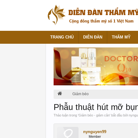
TRANG CHỦ
DIỄN ĐÀN
THẨM MỸ
Giảm béo
Phẫu thuật hút mỡ bụ
Thảo luận trong '
Giảm béo - giảm cân
' bắt đầu bởi
nyngu
nynguyen99
Member