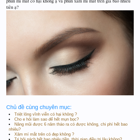
phun mí mắt có hại không ạ và phun xăm mí mắt trên giá bao nhiêu
tiền ạ?
Chủ đề cùng chuyên mục:
Triệt lông vĩnh viễn có hại không ?
Cho e hỏi làm sao để hết mụn bọc?
Nâng mũi được 6 năm tháo ra có được không, chi phí hết bao
nhiêu?
Xăm mí mắt trên có đẹp không ?
Trị hôi nách hết bao nhiêu tiền, thời gian điều trị lâu không?