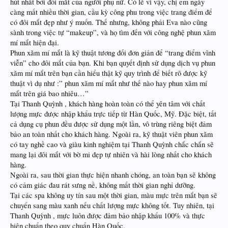
hút nhất bởi đôi mắt của người phụ nữ. Có lẽ vì vậy, chị em ngày
càng mất nhiều thời gian, cầu kỳ công phu trong việc trang điểm để
có đôi mắt đẹp như ý muốn. Thế nhưng, không phải Eva nào cũng
sành trong việc tự “makeup”, và họ tìm đến với công nghệ phun xăm
mí mắt hiện đại.
Phun xăm mí mắt là kỹ thuật tương đối đơn giản để “trang điểm vĩnh
viễn” cho đôi mắt của bạn. Khi bạn quyết định sử dụng dịch vụ phun
xăm mí mắt trên bạn cần hiểu thật kỹ quy trình để biết rõ được kỹ
thuật vì dụ như :” phun xăm mí mắt như thế nào hay phun xăm mí
mắt trên giá bao nhiêu…”
Tại Thanh Quỳnh , khách hàng hoàn toàn có thể yên tâm với chất
lượng mực được nhập khẩu trực tiếp từ Hàn Quốc, Mỹ. Đặc biệt, tất
cả dụng cụ phun đều được sử dụng một lần, vô trùng riêng biệt đảm
bảo an toàn nhất cho khách hàng. Ngoài ra, kỹ thuật viên phun xăm
có tay nghề cao và giàu kinh nghiệm tại Thanh Quỳnh chắc chắn sẽ
mang lại đôi mắt với bờ mi đẹp tự nhiên và hài lòng nhất cho khách
hàng.
Ngoài ra, sau thời gian thực hiện nhanh chóng, an toàn bạn sẽ không
có cảm giác đau rát sưng nề, không mất thời gian nghỉ dưỡng.
Tại các spa không uy tín sau một thời gian, màu mực trên mắt bạn sẽ
chuyển sang màu xanh nếu chất lượng mực không tốt. Tuy nhiên, tại
Thanh Quỳnh , mực luôn được đảm bảo nhập khẩu 100% và thực
hiện chuẩn theo quy chuẩn Hàn Quốc.