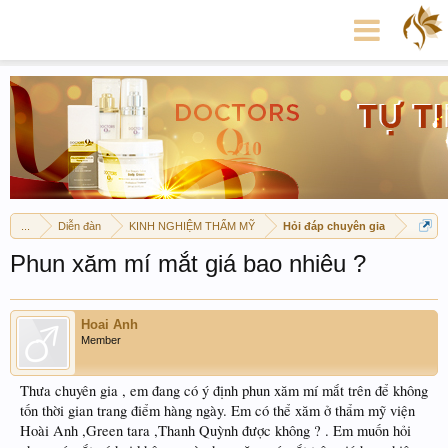
...
Diễn đàn
KINH NGHIỆM THẨM MỸ
Hỏi đáp chuyên gia
Phun xăm mí mắt giá bao nhiêu ?
Hoai Anh
Member
Thưa chuyên gia , em đang có ý định phun xăm mí mắt trên để không
tốn thời gian trang điểm hàng ngày. Em có thể xăm ở thẩm mỹ viện
Hoài Anh ,Green tara ,Thanh Quỳnh được không ? . Em muốn hỏi