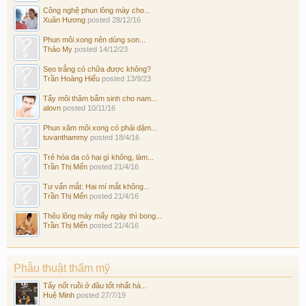
Công nghệ phun lông mày cho...
Xuân Hương
posted
28/12/16
Phun môi xong nên dùng son...
Thảo My
posted
14/12/23
Sẹo trắng có chữa được không?
Trần Hoàng Hiếu
posted
13/9/23
Tẩy môi thâm bẩm sinh cho nam...
alovn
posted
10/11/16
Phun xăm môi xong có phải dặm...
tuvanthammy
posted
18/4/16
Trẻ hóa da có hại gì không, làm...
Trần Thị Mến
posted
21/4/16
Tư vấn mắt: Hai mí mắt không...
Trần Thị Mến
posted
21/4/16
Thêu lông mày mấy ngày thì bong...
Trần Thị Mến
posted
21/4/16
Phẫu thuật thẩm mỹ
Tẩy nốt ruồi ở đâu tốt nhất hà...
Huệ Minh
posted
27/7/19