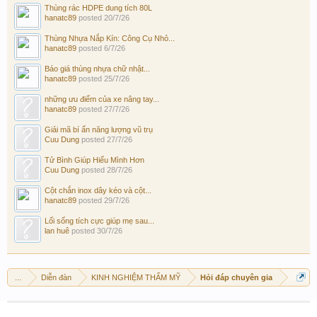
Thùng rác HDPE dung tích 80L
hanatc89
posted
20/7/26
Thùng Nhựa Nắp Kín: Công Cụ Nhỏ...
hanatc89
posted
6/7/26
Báo giá thùng nhựa chữ nhật...
hanatc89
posted
25/7/26
những ưu điểm của xe nâng tay...
hanatc89
posted
27/7/26
Giải mã bí ẩn năng lượng vũ trụ
Cuu Dung
posted
27/7/26
Tử Bình Giúp Hiểu Mình Hơn
Cuu Dung
posted
28/7/26
Cột chắn inox dây kéo và cột...
hanatc89
posted
29/7/26
Lối sống tích cực giúp mẹ sau...
lan huê
posted
30/7/26
...
Diễn đàn
KINH NGHIỆM THẨM MỸ
Hỏi đáp chuyên gia