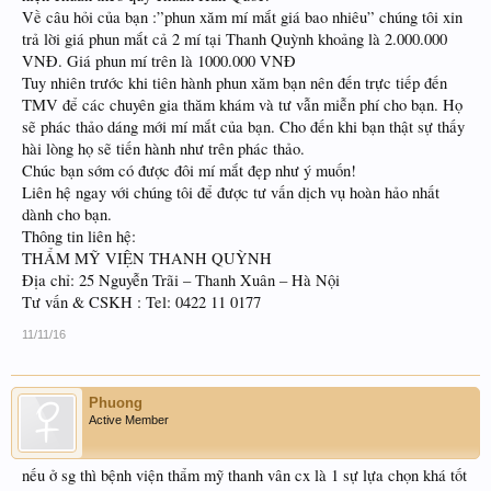
Về câu hỏi của bạn :”phun xăm mí mắt giá bao nhiêu” chúng tôi xin
trả lời giá phun mắt cả 2 mí tại Thanh Quỳnh khoảng là 2.000.000
VNĐ. Giá phun mí trên là 1000.000 VNĐ
Tuy nhiên trước khi tiên hành phun xăm bạn nên đến trực tiếp đến
TMV để các chuyên gia thăm khám và tư vẫn miễn phí cho bạn. Họ
sẽ phác thảo dáng mới mí mắt của bạn. Cho đến khi bạn thật sự thấy
hài lòng họ sẽ tiến hành như trên phác thảo.
Chúc bạn sớm có được đôi mí mắt đẹp như ý muốn!
Liên hệ ngay với chúng tôi để được tư vấn dịch vụ hoàn hảo nhất
dành cho bạn.
Thông tin liên hệ:
THẨM MỸ VIỆN THANH QUỲNH
Địa chỉ: 25 Nguyễn Trãi – Thanh Xuân – Hà Nội
Tư vấn & CSKH : Tel: 0422 11 0177
11/11/16
Phuong
Active Member
nếu ở sg thì bệnh viện thẩm mỹ thanh vân cx là 1 sự lựa chọn khá tốt