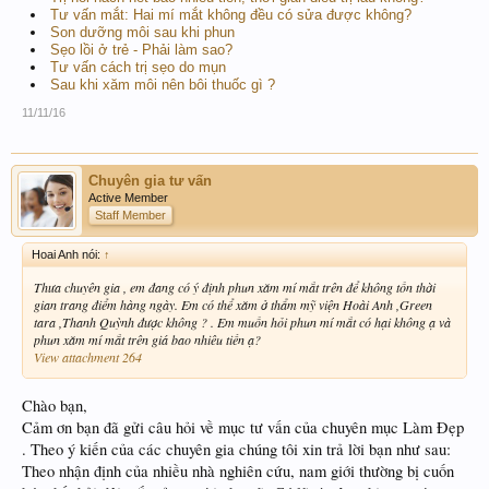
Tư vấn mắt: Hai mí mắt không đều có sửa được không?
Son dưỡng môi sau khi phun
Sẹo lồi ở trẻ - Phải làm sao?
Tư vấn cách trị sẹo do mụn
Sau khi xăm môi nên bôi thuốc gì ?
11/11/16
Chuyên gia tư vấn
Active Member
Staff Member
Hoai Anh nói:
↑
Thưa chuyên gia , em đang có ý định phun xăm mí mắt trên để không tốn thời
gian trang điểm hàng ngày. Em có thể xăm ở thẩm mỹ viện Hoài Anh ,Green
tara ,Thanh Quỳnh được không ? . Em muốn hỏi phun mí mắt có hại không ạ và
phun xăm mí mắt trên giá bao nhiêu tiền ạ?
View attachment 264
Chào bạn,
Cảm ơn bạn đã gửi câu hỏi về mục tư vấn của chuyên mục Làm Đẹp
. Theo ý kiến của các chuyên gia chúng tôi xin trả lời bạn như sau:
Theo nhận định của nhiều nhà nghiên cứu, nam giới thường bị cuốn