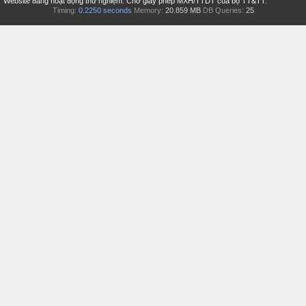
Website đang hoạt động thử nghiệm. Chờ giấy phép MXH/TTDT của bộ TT&TT.
Timing:
0.2250 seconds
Memory:
20.859 MB
DB Queries:
25