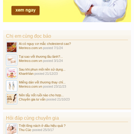
Chị em cùng đọc báo
Ai có nguy cơ mắc cholesterol cao?
Merinco.com.vn
posted
7/1/24
Tại sao vết thương lâu lành?...
Merinco.com.vn
posted
3/1/24
Sau khi phun môi nên sử dụng...
KhanhVan
posted
21/12/23
Miếng dán vết thương thay chỉ...
Merinco.com.vn
posted
23/11/23
Nên tẩy nốt ruồi nào cho hợp...
Chuyên gia tư vấn
posted
21/10/23
Hỏi đáp cùng chuyên gia
Triệt lông nách ở đâu hiệu quả ?
Thu Cúc
posted
25/3/17