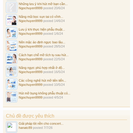
Những lưu ý khi hút mỡ bạn cần...
Ngochuyen9999
posted
20/6/24
Nâng mũi bọc sụn tai có vĩnh...
Ngochuyen9999
posted
14/6/24
Lưu ý khi thực hiện phẫu thuật...
Ngochuyen9999
posted
1/6/24
Nên mặc áo định ngực bao lâu...
Ngochuyen9999
posted
28/5/24
Cách hạn chế mỡ tích tụ sau hút...
Ngochuyen9999
posted
22/5/24
Nâng ngực phù hợp nhất ở độ...
Ngochuyen9999
posted
16/5/24
Các công nghệ hút mỡ tiên tiến...
Ngochuyen9999
posted
10/5/24
Hút mỡ bụng không phẫu thuật có...
Ngochuyen9999
posted
4/5/24
Chủ đề được yêu thích
Giải pháp lót nền cho concert...
hanatc89
posted
7/7/26