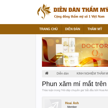
TRANG CHỦ
DIỄN ĐÀN
THẨM MỸ
Diễn đàn
KINH NGHIỆM THẨM 
Phun xăm mí mắt trên 
Thảo luận trong '
Hỏi đáp chuyên gia
' bắt đầu bởi
Hoai An
Hoai Anh
Member