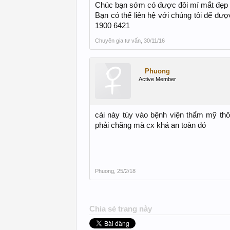
Chúc bạn sớm có được đôi mí mắt đẹp
Bạn có thể liên hệ với chúng tôi để đượ
1900 6421
Chuyên gia tư vấn
,
30/11/16
Phuong
Active Member
cái này tùy vào bệnh viện thẩm mỹ thô
phải chăng mà cx khá an toàn đó
Phuong
,
25/2/18
Chia sẻ trang này