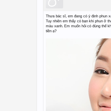
Thưa bác sĩ, em đang có ý định phun xă
Tuy nhiên em thấy có bạn khi phun ở t
màu xanh. Em muốn hỏi có đúng thế khô
tiền ạ?