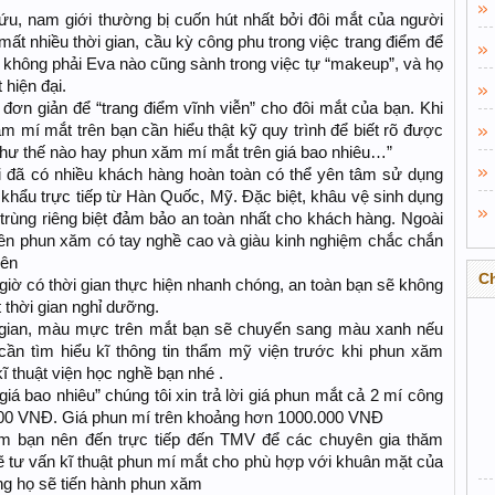
ứu, nam giới thường bị cuốn hút nhất bởi đôi mắt của người
mất nhiều thời gian, cầu kỳ công phu trong việc trang điểm để
không phải Eva nào cũng sành trong việc tự “makeup”, và họ
hiện đại.
đơn giản để “trang điểm vĩnh viễn” cho đôi mắt của bạn. Khi
m mí mắt trên bạn cần hiểu thật kỹ quy trình để biết rõ được
như thế nào hay phun xăm mí mắt trên giá bao nhiêu…”
i đã có nhiều khách hàng hoàn toàn có thể yên tâm sử dụng
hẩu trực tiếp từ Hàn Quốc, Mỹ. Đặc biệt, khâu vệ sinh dụng
rùng riêng biệt đảm bảo an toàn nhất cho khách hàng. Ngoài
viên phun xăm có tay nghề cao và giàu kinh nghiệm chắc chắn
iên
C
iờ có thời gian thực hiện nhanh chóng, an toàn bạn sẽ không
 thời gian nghỉ dưỡng.
i gian, màu mực trên mắt bạn sẽ chuyển sang màu xanh nếu
cần tìm hiểu kĩ thông tin thẩm mỹ viện trước khi phun xăm
 thuật viện học nghề bạn nhé .
á bao nhiêu” chúng tôi xin trả lời giá phun mắt cả 2 mí công
000 VNĐ. Giá phun mí trên khoảng hơn 1000.000 VNĐ
ăm bạn nên đến trực tiếp đến TMV để các chuyên gia thăm
 tư vấn kĩ thuật phun mí mắt cho phù hợp với khuân mặt của
òng họ sẽ tiến hành phun xăm