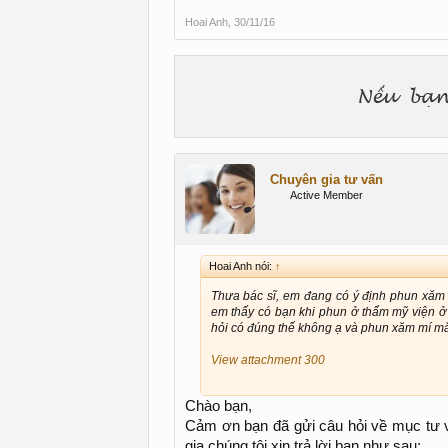
Hoai Anh
,
30/11/16
Chuyên gia tư vấn
Active Member
Hoai Anh nói:
↑
Thưa bác sĩ, em đang có ý định phun xăm m
em thấy có bạn khi phun ở thẩm mỹ viện 
hỏi có đúng thế không ạ và phun xăm mí mắt 
View attachment 300
Chào bạn,
Cảm ơn bạn đã gửi câu hỏi về mục tư 
gia chúng tôi xin trả lời bạn như sau: