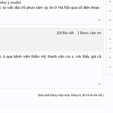
 như ý muốn!
c tư vấn địa chỉ phun xăm uy tín ở Hà Nội qua số điện thoại :
#2
119 Bài viết
1 Được cảm ơn
i, b qua bệnh viện thẩm mỹ thanh vân coi s, mk thấy giá cả
#3
(Bạn phải Đăng nhập hoặc Đăng ký để trả lời bài viết.)