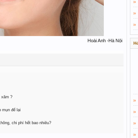
Hoài Anh -Hà Nội ​
Hỏ
n xăm ?
o mụn để lại
ông, chi phí hết bao nhiêu?