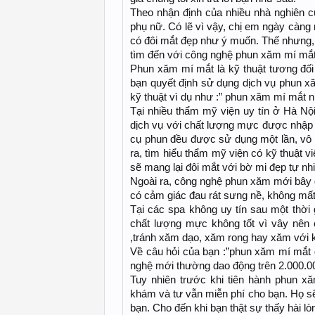
Theo nhận định của nhiều nhà nghiên c
phụ nữ. Có lẽ vì vậy, chị em ngày càng 
có đôi mắt đẹp như ý muốn. Thế nhưng, 
tìm đến với công nghệ phun xăm mí mắt 
Phun xăm mí mắt là kỹ thuật tương đối 
bạn quyết định sử dụng dịch vụ phun xă
kỹ thuật vì dụ như :” phun xăm mí mắt 
Tại nhiều thẩm mỹ viện uy tín ở Hà Nộ
dịch vụ với chất lượng mực được nhập k
cụ phun đều được sử dụng một lần, vô t
ra, tìm hiểu thẩm mỹ viện có kỹ thuật 
sẽ mang lại đôi mắt với bờ mi đẹp tự nh
Ngoài ra, công nghệ phun xăm mới bây g
có cảm giác đau rát sưng nề, không mất
Tại các spa không uy tín sau một thờ
chất lượng mực không tốt vì vây nên 
,tránh xăm dạo, xăm rong hay xăm với kĩ
Về câu hỏi của bạn :”phun xăm mí mắt gi
nghệ mới thường dao động trên 2.000.
Tuy nhiên trước khi tiên hành phun x
khám và tư vẫn miễn phí cho bạn. Họ sẽ
bạn. Cho đến khi bạn thật sự thấy hài l