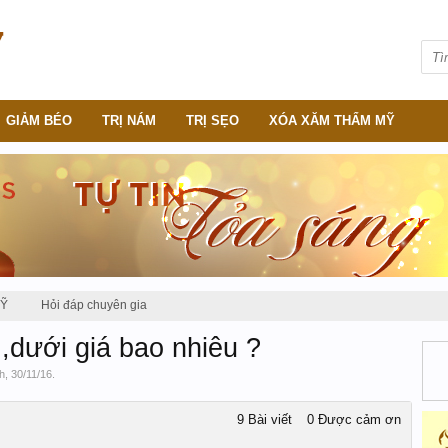
GIẢM BÉO
TRỊ NÁM
TRỊ SẸO
XÓA XĂM THẨM MỸ
MỸ
Hỏi đáp chuyên gia
,dưới giá bao nhiêu ?
h
,
30/11/16
.
9 Bài viết
0 Được cảm ơn