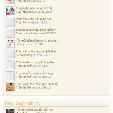
Thu Cúc
posted
25/3/17
Công nghệ phun lông mày cho...
Xuân Hương
posted
28/12/16
Phun môi xong nên dùng son...
Thảo My
posted
14/12/23
Sẹo trắng có chữa được không?
Trần Hoàng Hiếu
posted
13/9/23
Tẩy môi thâm bẩm sinh cho nam...
alovn
posted
10/11/16
Phun xăm môi xong có phải dặm...
tuvanthammy
posted
18/4/16
Trẻ hóa da có hại gì không, làm...
Trần Thị Mến
posted
21/4/16
Tư vấn mắt: Hai mí mắt không...
Trần Thị Mến
posted
21/4/16
Thêu lông mày mấy ngày thì bong...
Trần Thị Mến
posted
21/4/16
Phẫu thuật thẩm mỹ
Tẩy nốt ruồi ở đâu tốt nhất hà...