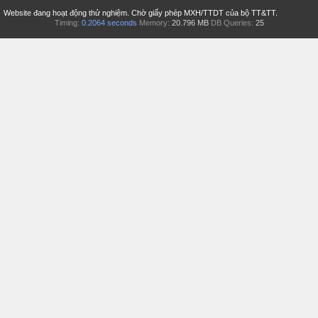
Website đang hoạt động thử nghiệm. Chờ giấy phép MXH/TTDT của bộ TT&TT.
Timing:
0.2064 seconds
Memory:
20.796 MB
DB Queries:
25