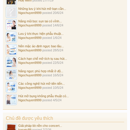
Huệ Minh
posted
27/7/19
Những lưu ý khi hút mỡ bạn cần...
Ngochuyen9999
posted
20/6/24
Nâng mũi bọc sụn tai có vĩnh...
Ngochuyen9999
posted
14/6/24
Lưu ý khi thực hiện phẫu thuật...
Ngochuyen9999
posted
1/6/24
Nên mặc áo định ngực bao lâu...
Ngochuyen9999
posted
28/5/24
Cách hạn chế mỡ tích tụ sau hút...
Ngochuyen9999
posted
22/5/24
Nâng ngực phù hợp nhất ở độ...
Ngochuyen9999
posted
16/5/24
Các công nghệ hút mỡ tiên tiến...
Ngochuyen9999
posted
10/5/24
Hút mỡ bụng không phẫu thuật có...
Ngochuyen9999
posted
4/5/24
Chủ đề được yêu thích
Giải pháp lót nền cho concert...
hanatc89
posted
7/7/26