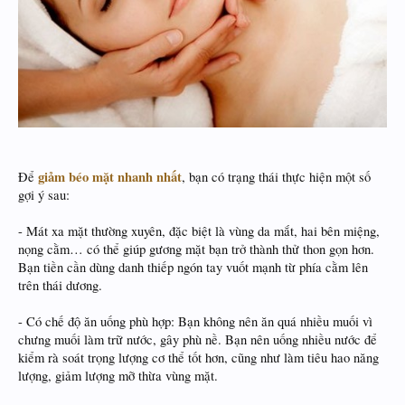
giảm béo mặt nhanh nhất
Để
, bạn có trạng thái thực hiện một số
gợi ý sau:
- Mát xa mặt thường xuyên, đặc biệt là vùng da mắt, hai bên miệng,
nọng cằm… có thể giúp gương mặt bạn trở thành thử thon gọn hơn.
Bạn tiền cần dùng danh thiếp ngón tay vuốt mạnh từ phía cằm lên
trên thái dương.
- Có chế độ ăn uống phù hợp: Bạn không nên ăn quá nhiều muối vì
chưng muối làm trữ nước, gây phù nề. Bạn nên uống nhiều nước để
kiểm rà soát trọng lượng cơ thể tốt hơn, cũng như làm tiêu hao năng
lượng, giảm lượng mỡ thừa vùng mặt.