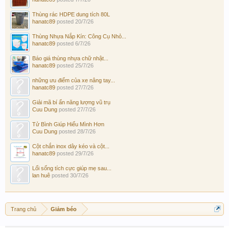
Thùng rác HDPE dung tích 80L
hanatc89
posted
20/7/26
Thùng Nhựa Nắp Kín: Công Cụ Nhỏ...
hanatc89
posted
6/7/26
Báo giá thùng nhựa chữ nhật...
hanatc89
posted
25/7/26
những ưu điểm của xe nâng tay...
hanatc89
posted
27/7/26
Giải mã bí ẩn năng lượng vũ trụ
Cuu Dung
posted
27/7/26
Tử Bình Giúp Hiểu Mình Hơn
Cuu Dung
posted
28/7/26
Cột chắn inox dây kéo và cột...
hanatc89
posted
29/7/26
Lối sống tích cực giúp mẹ sau...
lan huê
posted
30/7/26
Trang chủ
Giảm béo