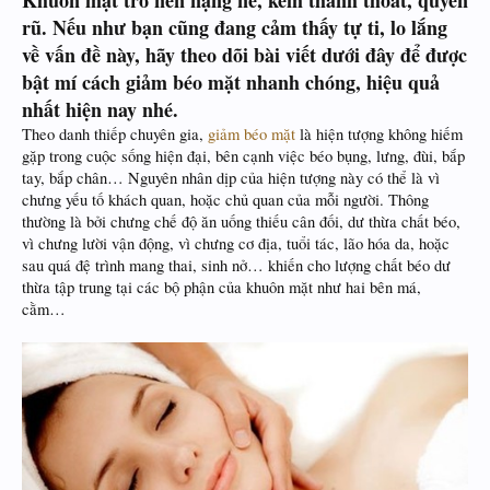
Khuôn mặt trở nên nặng nề, kém thanh thoát, quyến
rũ. Nếu như bạn cũng đang cảm thấy tự ti, lo lắng
về vấn đề này, hãy theo dõi bài viết dưới đây để được
bật mí cách giảm béo mặt nhanh chóng, hiệu quả
nhất hiện nay nhé.
Theo danh thiếp chuyên gia,
giảm béo mặt
là hiện tượng không hiếm
gặp trong cuộc sống hiện đại, bên cạnh việc béo bụng, lưng, đùi, bắp
tay, bắp chân… Nguyên nhân dịp của hiện tượng này có thể là vì
chưng yếu tố khách quan, hoặc chủ quan của mỗi người. Thông
thường là bởi chưng chế độ ăn uống thiếu cân đối, dư thừa chất béo,
vì chưng lười vận động, vì chưng cơ địa, tuổi tác, lão hóa da, hoặc
sau quá đệ trình mang thai, sinh nở… khiến cho lượng chất béo dư
thừa tập trung tại các bộ phận của khuôn mặt như hai bên má,
cằm…