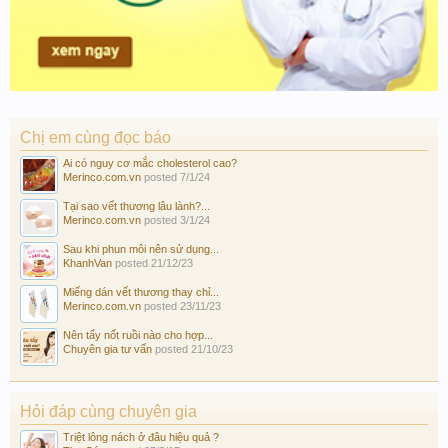
Chị em cùng đọc báo
Ai có nguy cơ mắc cholesterol cao?
Merinco.com.vn
posted
7/1/24
Tại sao vết thương lâu lành?...
Merinco.com.vn
posted
3/1/24
Sau khi phun môi nên sử dụng...
KhanhVan
posted
21/12/23
Miếng dán vết thương thay chỉ...
Merinco.com.vn
posted
23/11/23
Nên tẩy nốt ruồi nào cho hợp...
Chuyên gia tư vấn
posted
21/10/23
Hỏi đáp cùng chuyên gia
Triệt lông nách ở đâu hiệu quả ?