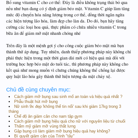
Bổ sung vitamin C cho cơ thể: Đây là điều không trạng thái bỏ qua
nếu như bạn đang có ý định giảm béo mặt. Vitamin C giúp làm tăng
mức độ chuyển hóa năng lượng trong cơ thể, đồng thời ngăn ngừa
các hiện tượng lão hóa, làm đẹp cho làn da. Do đó, bạn hãy tăng
cường các loại hoa quả, thực phẩm có chứa nhiều vitamin C trong
bữa ăn để giảm mỡ mặt nhanh chóng nhé
Trên đây là một mệnh gợi ý cho công cuộc giảm béo mặt mà bạn
thành thử áp dụng. Tuy nhiên, danh thiếp phương pháp này không chỉ
phải thực hiện trong một thời gian dài mới có hiệu quả mà đối với
trường học hợp béo mặt do tuổi tác, thì phương pháp này không cho
kết quả như mong muốn vì chưng chúng không thể chống lại được
quy luật lão hóa gây thành thử hiện tượng da mặt chảy xệ.
Chủ đề cùng chuyên mục:
Cách giảm mỡ bụng sau sinh mổ an toàn và hiệu quả nhất ?
Phẫu thuật hút mỡ bụng
Nữ sinh 9x đẹp 'không thể tin nổi' sau khi giảm 17kg trong 3
tháng
Chế độ ăn giảm cân cho nam tập gym
Cách giảm mỡ bụng hiệu quả cho nữ với nguyên liệu từ chuối
Thẩm mỹ giảm mỡ vùng thắt lưng
Gập bụng có làm giảm mỡ bụng hiệu quả hay không?
Bí quyết giảm cân của Trinh "tây"