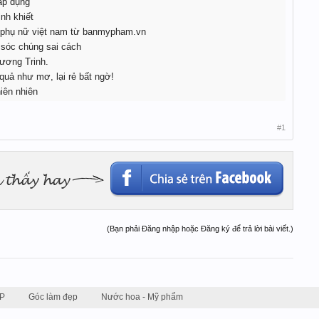
áp dụng
nh khiết
 phụ nữ việt nam từ banmypham.vn
 sóc chúng sai cách
ương Trinh.
quả như mơ, lại rẻ bất ngờ!
iên nhiên
#1
(Bạn phải Đăng nhập hoặc Đăng ký để trả lời bài viết.)
P
Góc làm đẹp
Nước hoa - Mỹ phẩm