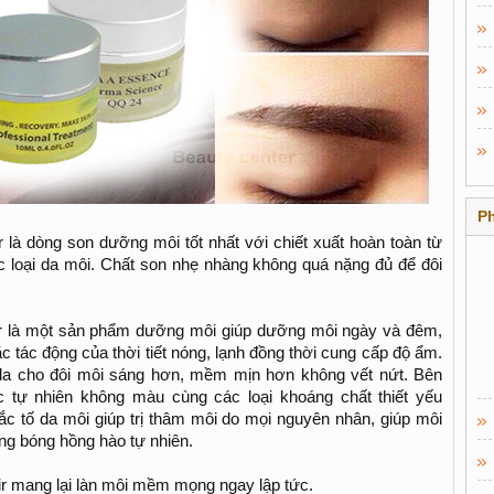
P
là dòng son dưỡng môi tốt nhất với chiết xuất hoàn toàn từ
c loại da môi. Chất son nhẹ nhàng không quá nặng đủ để đôi
r là một sản phẩm dưỡng môi giúp dưỡng môi ngày và đêm,
c tác động của thời tiết nóng, lạnh đồng thời cung cấp độ ẩm.
o da cho đôi môi sáng hơn, mềm mịn hơn không vết nứt. Bên
ấc tự nhiên không màu cùng các loại khoáng chất thiết yếu
sắc tố da môi giúp trị thâm môi do mọi nguyên nhân, giúp môi
ng bóng hồng hào tự nhiên.
r mang lại làn môi mềm mọng ngay lập tức.