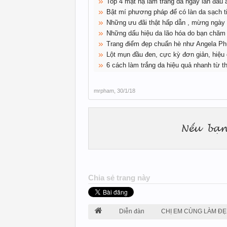
Top 4 mặt nạ làm trắng da ngay lần đầu 
Bật mí phương pháp để có làn da sạch ti
Những ưu đãi thật hấp dẫn , mừng ngày
Những dấu hiệu da lão hóa do bạn chăm
Trang điểm đẹp chuẩn hè như Angela Ph
Lột mụn đầu đen, cực kỳ đơn giản, hiệu 
6 cách làm trắng da hiệu quả nhanh từ th
mrpham
,
30/1/18
Chia sẻ trang này
Diễn đàn
CHỊ EM CÙNG LÀM ĐẸ