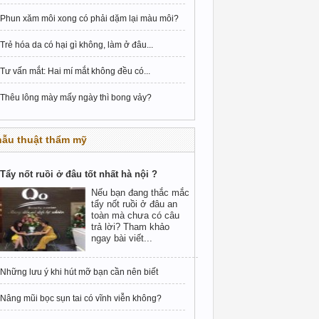
Phun xăm môi xong có phải dặm lại màu môi?
Trẻ hóa da có hại gì không, làm ở đâu...
Tư vấn mắt: Hai mí mắt không đều có...
Thêu lông mày mấy ngày thì bong vảy?
hẫu thuật thẩm mỹ
Tẩy nốt ruồi ở đâu tốt nhất hà nội ?
Nếu bạn đang thắc mắc
tẩy nốt ruồi ở đâu an
toàn mà chưa có câu
trả lời? Tham khảo
ngay bài viết...
Những lưu ý khi hút mỡ bạn cần nên biết
Nâng mũi bọc sụn tai có vĩnh viễn không?