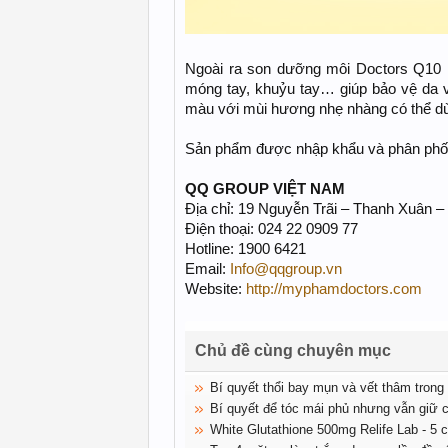
Ngoài ra son dưỡng môi Doctors Q10 
móng tay, khuỷu tay… giúp bảo vệ da và
màu với mùi hương nhẹ nhàng có thể d
Sản phẩm được nhập khẩu và phân phối
QQ GROUP VIỆT NAM
Địa chỉ: 19 Nguyễn Trãi – Thanh Xuân –
Điện thoại: 024 22 0909 77
Hotline: 1900 6421
Email:
Info@qqgroup.vn
Website:
http://myphamdoctors.com
Chủ đề cùng chuyên mục
Bí quyết thổi bay mụn và vết thâm trong
Bí quyết để tóc mái phủ nhưng vẫn giữ 
White Glutathione 500mg Relife Lab - 5 c