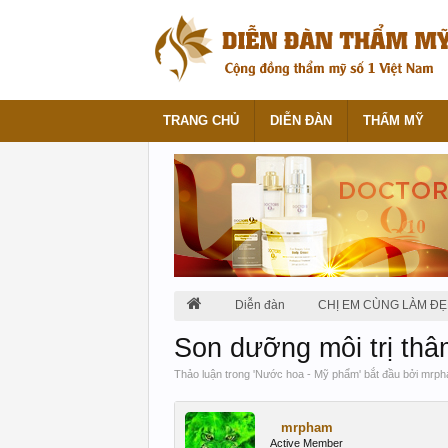
TRANG CHỦ
DIỄN ĐÀN
THẨM MỸ
Diễn đàn
CHỊ EM CÙNG LÀM ĐẸ
Son dưỡng môi trị th
Thảo luận trong '
Nước hoa - Mỹ phẩm
' bắt đầu bởi
mrph
mrpham
Active Member