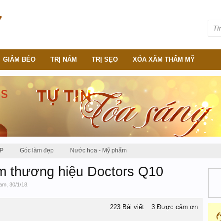
GIẢM BÉO
TRỊ NÁM
TRỊ SẸO
XÓA XĂM THẨM MỸ
P
Góc làm đẹp
Nước hoa - Mỹ phẩm
âm thương hiệu Doctors Q10
am
,
30/1/18
.
223 Bài viết
3 Được cảm ơn