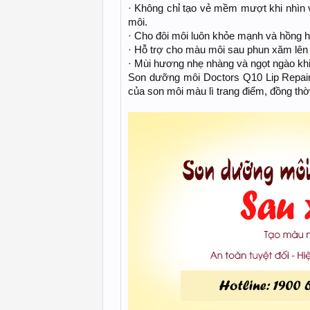
· Không chỉ tạo vẻ mềm mượt khi nhìn
môi.
· Cho đôi môi luôn khỏe mạnh và hồng hà
· Hỗ trợ cho màu môi sau phun xăm lên 
· Mùi hương nhẹ nhàng và ngọt ngào khi
Son dưỡng môi Doctors Q10 Lip Repair c
của son môi màu lì trang điểm, đồng th