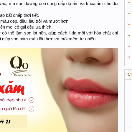
 vào, mà son dưỡng còn cung cấp độ ẩm và khóa ẩm cho đôi
o bất chấp thời tiết.
màu đẹp, đều, lâu trôi và mướt hơn.
ến mọi cô gái đều ưa thích.
ó thể làm son lót nền, giúp cách li da môi với hóa chất chì
ời giúp son bám màu lâu hơn và môi mềm tự nhiên.
C