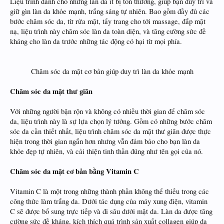
Liệu trình dành cho những làn da ít bị tổn thương, giúp bạn duy trì và
giữ gìn làn da khỏe mạnh, trắng sáng tự nhiên. Bao gồm đầy đủ các
bước chăm sóc da, từ rửa mặt, tẩy trang cho tới massage, đắp mặt
nạ, liệu trình này chăm sóc làn da toàn diện, và tăng cường sức đề
kháng cho làn da trước những tác động có hại từ mọi phía.
Chăm sóc da mặt cơ bản giúp duy trì làn da khỏe mạnh​
Chăm sóc da mặt thư giãn
Với những người bận rộn và không có nhiều thời gian để chăm sóc
da, liệu trình này là sự lựa chọn lý tưởng. Gồm có những bước chăm
sóc da cần thiết nhất, liệu trình chăm sóc da mặt thư giãn được thực
hiện trong thời gian ngắn hơn nhưng vẫn đảm bảo cho bạn làn da
khỏe đẹp tự nhiên, và cải thiện tinh thần đúng như tên gọi của nó.
Chăm sóc da mặt cơ bản bằng Vitamin C
Vitamin C là một trong những thành phần không thể thiếu trong các
công thức làm trắng da. Dưới tác dụng của máy xung điện, vitamin
C sẽ được bổ sung trực tiếp và đi sâu dưới mặt da. Làn da được tăng
cường sức đề kháng, kích thích quá trình sản xuất collagen giúp da