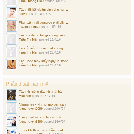
Trần Hoàng Hiếu
posted
13/9/23
Tẩy môi thâm bẩm sinh cho nam...
alovn
posted
10/11/16
Phun xăm môi xong có phải dặm...
tuvanthammy
posted
18/4/16
Trẻ hóa da có hại gì không, làm...
Trần Thị Mến
posted
21/4/16
Tư vấn mắt: Hai mí mắt không...
Trần Thị Mến
posted
21/4/16
Thêu lông mày mấy ngày thì bong...
Trần Thị Mến
posted
21/4/16
Phẫu thuật thẩm mỹ
Tẩy nốt ruồi ở đâu tốt nhất hà...
Huệ Minh
posted
27/7/19
Những lưu ý khi hút mỡ bạn cần...
Ngochuyen9999
posted
20/6/24
Nâng mũi bọc sụn tai có vĩnh...
Ngochuyen9999
posted
14/6/24
Lưu ý khi thực hiện phẫu thuật...