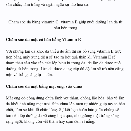
săn chắc, làm trắng và ngăn ngừa sự lão hóa da.
Chăm sóc da bằng vitamin C, vitamin E giúp nuôi dưỡng làn da từ
sâu bên trong​
Chăm sóc da mặt cơ bản bằng Vitamin E
Với những làn da khô, da thiếu độ ẩm thì sự bổ sung vitamin E trực
tiếp bằng máy xung điện sẽ tạo ra kết quả thần kì. Vitamin E sẽ
thẩm thấu sâu vào tận các lớp biểu bì trong da, để làn da được nuôi
dưỡng từ bên trong. Làn da được cung cấp đủ độ ẩm sẽ trở nên căng
mịn và trắng sáng tự nhiên.
Chăm sóc da mặt bằng mật ong, sữa chua
Mật ong có công dụng chữa lành vết thâm, chống lão hóa, bảo vệ làn
da khỏi ánh nắng mặt trời. Sữa chua lên men tự nhiên giúp tẩy tế bào
chết, làm se khít lỗ chân lông. Sự kết hợp hoàn hảo giữa chúng sẽ
tạo nên lớp dưỡng da vô cùng hiệu quả, cho gương mặt trắng sáng
rạng ngời, không còn vết thâm hay sạm đen vì nắng.