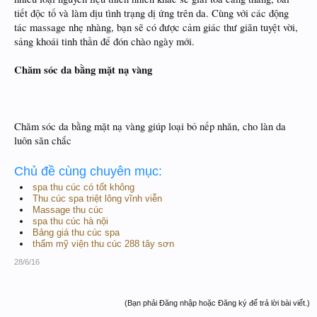
tiết độc tố và làm dịu tình trạng dị ứng trên da. Cùng với các động
tác massage nhẹ nhàng, bạn sẽ có được cảm giác thư giãn tuyệt vời,
sảng khoái tinh thần để đón chào ngày mới.
Chăm sóc da bằng mặt nạ vàng
Chăm sóc da bằng mặt nạ vàng giúp loại bỏ nếp nhăn, cho làn da
luôn săn chắc
Chủ đề cùng chuyên mục:
spa thu cúc có tốt không
Thu cúc spa triệt lông vĩnh viễn
Massage thu cúc
spa thu cúc hà nội
Bảng giá thu cúc spa
thẩm mỹ viện thu cúc 288 tây sơn
28/6/16
(Bạn phải Đăng nhập hoặc Đăng ký để trả lời bài viết.)