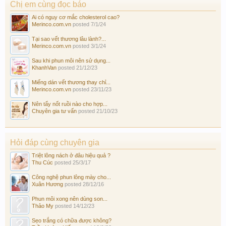
Chị em cùng đọc báo
Ai có nguy cơ mắc cholesterol cao?
Merinco.com.vn
posted
7/1/24
Tại sao vết thương lâu lành?...
Merinco.com.vn
posted
3/1/24
Sau khi phun môi nên sử dụng...
KhanhVan
posted
21/12/23
Miếng dán vết thương thay chỉ...
Merinco.com.vn
posted
23/11/23
Nên tẩy nốt ruồi nào cho hợp...
Chuyên gia tư vấn
posted
21/10/23
Hỏi đáp cùng chuyên gia
Triệt lông nách ở đâu hiệu quả ?
Thu Cúc
posted
25/3/17
Công nghệ phun lông mày cho...
Xuân Hương
posted
28/12/16
Phun môi xong nên dùng son...
Thảo My
posted
14/12/23
Sẹo trắng có chữa được không?