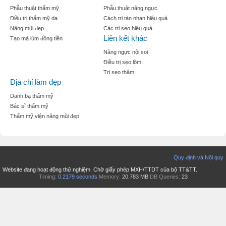
Phẫu thuật thẩm mỹ
Phẫu thuật nâng ngực
Điều trị thẩm mỹ da
Cách trị tàn nhan hiệu quả
Nâng mũi đẹp
Các trị sẹo hiệu quả
Liên kết khác
Tạo mà lúm đồng tiền
Nâng ngực nội soi
Điều trị sẹo lõm
Trị sẹo thâm
Địa chỉ làm đẹp
Danh bạ thẩm mỹ
Bác sĩ thẩm mỹ
Thẩm mỹ viện nâng mũi đẹp
Quy định và Nội quy
Website đang hoạt động thử nghiệm. Chờ giấy phép MXH/TTDT của bộ TT&TT.
Timing:
0.2179 seconds
Memory:
20.783 MB
DB Queries:
23