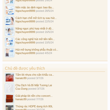
Ngochuyen9999
posted
1/6/24
Nên mặc áo định ngực bao lâu...
Ngochuyen9999
posted
28/5/24
Cách hạn chế mỡ tích tụ sau hút...
Ngochuyen9999
posted
22/5/24
Nâng ngực phù hợp nhất ở độ...
Ngochuyen9999
posted
16/5/24
Các công nghệ hút mỡ tiên tiến...
Ngochuyen9999
posted
10/5/24
Hút mỡ bụng không phẫu thuật có...
Ngochuyen9999
posted
4/5/24
Chủ đề được yêu thích
Tấm lót nhựa cho sân khấu ca...
hanatc89
posted
3/7/26
Chu Dịch Và Bí Mật Tương Lai
Cuu Dung
posted
3/7/26
Giải pháp lót nền cho concert...
hanatc89
posted
7/7/26
Thùng rác HDPE dung tích 80L
hanatc89
posted
20/7/26