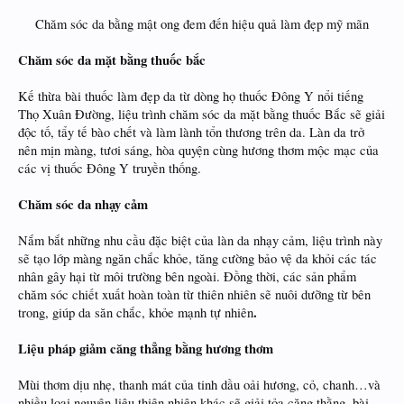
Chăm sóc da bằng mật ong đem đến hiệu quả làm đẹp mỹ mãn​
Chăm sóc da mặt bằng thuốc bắc
Kế thừa bài thuốc làm đẹp da từ dòng họ thuốc Đông Y nổi tiếng
Thọ Xuân Đường, liệu trình chăm sóc da mặt bằng thuốc Bắc sẽ giải
độc tố, tẩy tế bào chết và làm lành tổn thương trên da. Làn da trở
nên mịn màng, tươi sáng, hòa quyện cùng hương thơm mộc mạc của
các vị thuốc Đông Y truyền thống.
Chăm sóc da nhạy cảm
Nắm bắt những nhu cầu đặc biệt của làn da nhạy cảm, liệu trình này
sẽ tạo lớp màng ngăn chắc khỏe, tăng cường bảo vệ da khỏi các tác
nhân gây hại từ môi trường bên ngoài. Đồng thời, các sản phẩm
chăm sóc chiết xuất hoàn toàn từ thiên nhiên sẽ nuôi dưỡng từ bên
.
trong, giúp da săn chắc, khỏe mạnh tự nhiên
Liệu pháp giảm căng thẳng bằng hương thơm
Mùi thơm dịu nhẹ, thanh mát của tinh dầu oải hương, cỏ, chanh…và
nhiều loại nguyên liệu thiên nhiên khác sẽ giải tỏa căng thằng, bài