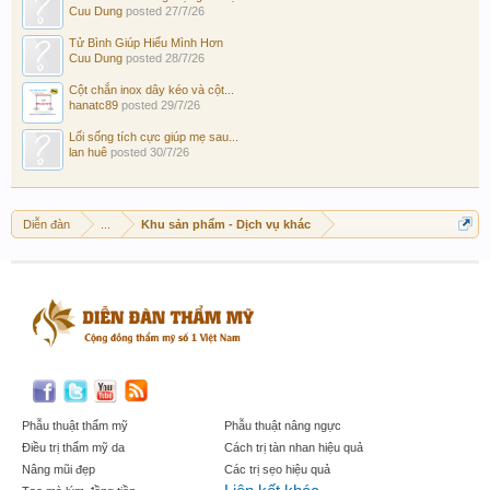
Cuu Dung
posted
27/7/26
Tử Bình Giúp Hiểu Mình Hơn
Cuu Dung
posted
28/7/26
Cột chắn inox dây kéo và cột...
hanatc89
posted
29/7/26
Lối sống tích cực giúp mẹ sau...
lan huê
posted
30/7/26
Diễn đàn
...
Khu sản phẩm - Dịch vụ khác
Phẫu thuật thẩm mỹ
Phẫu thuật nâng ngực
Điều trị thẩm mỹ da
Cách trị tàn nhan hiệu quả
Nâng mũi đẹp
Các trị sẹo hiệu quả