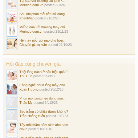
Tại sao vết thương lâu lành?...
Merinco.com.vn
posted
3/1/24
Sau khi phun môi nên sử dụng...
KhanhVan
posted
21/12/23
Miếng dán vết thương thay chỉ...
Merinco.com.vn
posted
23/11/23
Nên tẩy nốt ruồi nào cho hợp...
Chuyên gia tư vấn
posted
21/10/23
Hỏi đáp cùng chuyên gia
Triệt lông nách ở đâu hiệu quả ?
Thu Cúc
posted
25/3/17
Công nghệ phun lông mày cho...
Xuân Hương
posted
28/12/16
Phun môi xong nên dùng son...
Thảo My
posted
14/12/23
Sẹo trắng có chữa được không?
Trần Hoàng Hiếu
posted
13/9/23
Tẩy môi thâm bẩm sinh cho nam...
alovn
posted
10/11/16
Phun xăm môi xong có phải dặm...