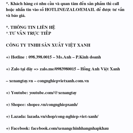
*. Khách hàng có nhu cầu và quan tâm đến sản phẩm thì call
hoặc nhắn tin vào số HOTLINE/ZALO/EMAIL để được tư vấn
và báo giá.
*. THÔNG TIN LIÊN HỆ
TƯ VẤN TRỰC TIẾP
*.
CÔNG TY TNHH SẢN XUẤT VIỆT XANH
+) Hotline : 098.398.0015 – Ms.Anh – P.Kinh doanh
+) Zalo tại đây => zalo.me/0983980015 – Hồng Anh Việt Xanh
– xenangtay.vn – congnghiepvietxanh.com.vn
+) Youtube: youtube.com/@xenangtay
+) Shopee: shopee.vn/congnghiepxanh/
+) Lazada: lazada.vn/shop/cong-nghiep-viet-xanh/
+) Facebook: facebook.com/xenangchinhhangnhapkhau