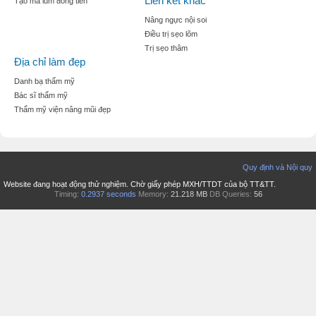
Liên kết khác
Tạo mà lúm đồng tiền
Nâng ngực nội soi
Điều trị sẹo lõm
Trị sẹo thâm
Địa chỉ làm đẹp
Danh bạ thẩm mỹ
Bác sĩ thẩm mỹ
Thẩm mỹ viện nâng mũi đẹp
Quy định và Nội quy
Website đang hoạt động thử nghiệm. Chờ giấy phép MXH/TTDT của bộ TT&TT.
Timing:
0.2937 seconds
Memory:
21.218 MB
DB Queries:
56