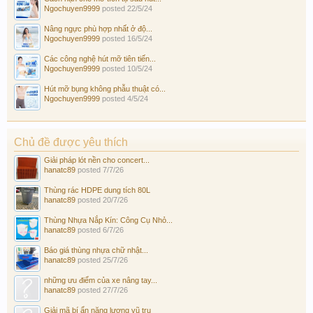
Ngochuyen9999
posted
22/5/24
Nâng ngực phù hợp nhất ở độ...
Ngochuyen9999
posted
16/5/24
Các công nghệ hút mỡ tiên tiến...
Ngochuyen9999
posted
10/5/24
Hút mỡ bụng không phẫu thuật có...
Ngochuyen9999
posted
4/5/24
Chủ đề được yêu thích
Giải pháp lót nền cho concert...
hanatc89
posted
7/7/26
Thùng rác HDPE dung tích 80L
hanatc89
posted
20/7/26
Thùng Nhựa Nắp Kín: Công Cụ Nhỏ...
hanatc89
posted
6/7/26
Báo giá thùng nhựa chữ nhật...
hanatc89
posted
25/7/26
những ưu điểm của xe nâng tay...
hanatc89
posted
27/7/26
Giải mã bí ẩn năng lượng vũ trụ