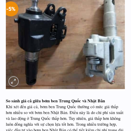
So sánh giá cả giữa bơm ben Trung Quốc và Nhật Bản
Khi xét đến giá cả, bơm ben Trung Quốc thường có mức giá thấp
hơn nhiều so với bơm ben Nhật Bản. Điều này là do chi phí sản xuất
và lao động ở Trung Quốc thấp hơn. Tuy nhiên, giá thấp hơn không
luôn đồng nghĩa với sự chọn lựa tốt hơn. Trong nhiều trường hợp,
việc đầu tư vào bơm ben Nhật Bản có thể tiết kiệm chi phí trong dài