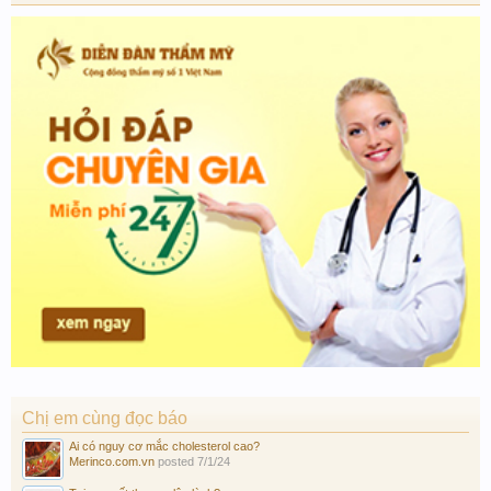
Chị em cùng đọc báo
Ai có nguy cơ mắc cholesterol cao?
Merinco.com.vn
posted
7/1/24