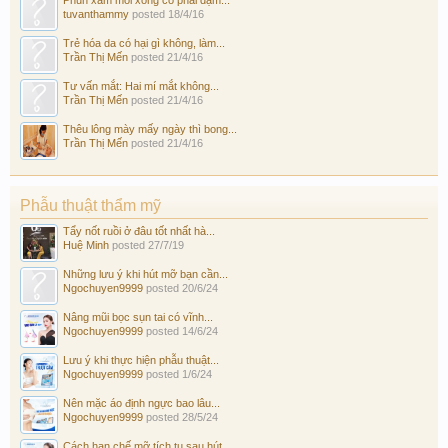
tuvanthammy
posted
18/4/16
Trẻ hóa da có hại gì không, làm...
Trần Thị Mến
posted
21/4/16
Tư vấn mắt: Hai mí mắt không...
Trần Thị Mến
posted
21/4/16
Thêu lông mày mấy ngày thì bong...
Trần Thị Mến
posted
21/4/16
Phẫu thuật thẩm mỹ
Tẩy nốt ruồi ở đâu tốt nhất hà...
Huệ Minh
posted
27/7/19
Những lưu ý khi hút mỡ bạn cần...
Ngochuyen9999
posted
20/6/24
Nâng mũi bọc sụn tai có vĩnh...
Ngochuyen9999
posted
14/6/24
Lưu ý khi thực hiện phẫu thuật...
Ngochuyen9999
posted
1/6/24
Nên mặc áo định ngực bao lâu...
Ngochuyen9999
posted
28/5/24
Cách hạn chế mỡ tích tụ sau hút...