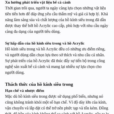
Xu hướng phát triển vật liệu bể cá cảnh
Thời gian trôi qua, người ta ngày càng lựa chọn những vật liệu
tiên tiến hơn để đáp ứng yêu cầu thẩm mỹ và giá cả hợp lý. Khả
năng làm sáng sủa và chất lượng của hồ kính siêu trong đã dần
được thay thế bởi hồ Acrylic cao cấp, phù hợp với nhu cầu ngày
càng đa dạng của người tiêu dùng.
Sự hấp dẫn của hồ kính siêu trong và hồ Acrylic
Hồ kính siêu trong và hồ Acrylic đều có những ưu điểm riêng,
và người dùng dần chọn lựa theo sở thích và nhu cầu cá nhân.
Sự phát triển của hồ Acrylic đã thúc đẩy sự tiến bộ trong công
nghệ sản xuất bể cá cảnh và mang lại nhiều sự lựa chọn cho
người dùng.
Thách thức của hồ kính siêu trong
Hạn chế và nhược điểm
Mặc dù hồ kính siêu trong được sử dụng phổ biến, nhưng nó
cũng không tránh khỏi một số hạn chế. Vì độ dày lớn của kính,
vận chuyển và lắp đặt có thể trở nên phức tạp và tốn kém. Đồng
thời, độ bền của kính không thể so sánh với hồ Acrylic, gây ra lo