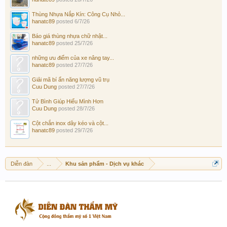
Thùng Nhựa Nắp Kín: Công Cụ Nhỏ...
hanatc89
posted
6/7/26
Báo giá thùng nhựa chữ nhật...
hanatc89
posted
25/7/26
những ưu điểm của xe nâng tay...
hanatc89
posted
27/7/26
Giải mã bí ẩn năng lượng vũ trụ
Cuu Dung
posted
27/7/26
Tử Bình Giúp Hiểu Mình Hơn
Cuu Dung
posted
28/7/26
Cột chắn inox dây kéo và cột...
hanatc89
posted
29/7/26
Diễn đàn
...
Khu sản phẩm - Dịch vụ khác