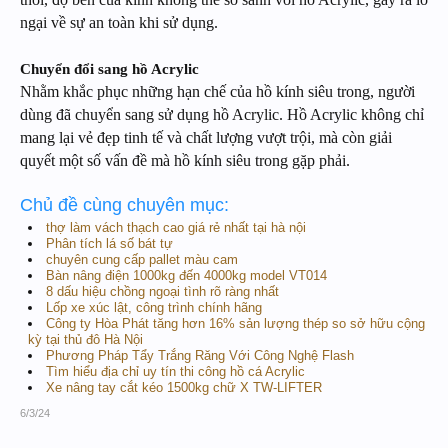
ngại về sự an toàn khi sử dụng.
Chuyển đổi sang hồ Acrylic
Nhằm khắc phục những hạn chế của hồ kính siêu trong, người
dùng đã chuyển sang sử dụng hồ Acrylic. Hồ Acrylic không chỉ
mang lại vẻ đẹp tinh tế và chất lượng vượt trội, mà còn giải
quyết một số vấn đề mà hồ kính siêu trong gặp phải.
Chủ đề cùng chuyên mục:
thợ làm vách thạch cao giá rẻ nhất tại hà nội
Phân tích lá số bát tự
chuyên cung cấp pallet màu cam
Bàn nâng điện 1000kg đến 4000kg model VT014
8 dấu hiệu chồng ngoại tình rõ ràng nhất
Lốp xe xúc lật, công trình chính hãng
Công ty Hòa Phát tăng hơn 16% sản lượng thép so sở hữu cộng
kỳ tại thủ đô Hà Nội
Phương Pháp Tẩy Trắng Răng Với Công Nghệ Flash
Tìm hiểu địa chỉ uy tín thi công hồ cá Acrylic
Xe nâng tay cắt kéo 1500kg chữ X TW-LIFTER
6/3/24