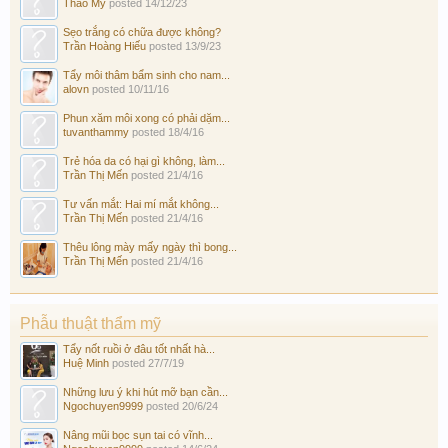
Thảo My
posted
14/12/23
Sẹo trắng có chữa được không?
Trần Hoàng Hiếu
posted
13/9/23
Tẩy môi thâm bẩm sinh cho nam...
alovn
posted
10/11/16
Phun xăm môi xong có phải dặm...
tuvanthammy
posted
18/4/16
Trẻ hóa da có hại gì không, làm...
Trần Thị Mến
posted
21/4/16
Tư vấn mắt: Hai mí mắt không...
Trần Thị Mến
posted
21/4/16
Thêu lông mày mấy ngày thì bong...
Trần Thị Mến
posted
21/4/16
Phẫu thuật thẩm mỹ
Tẩy nốt ruồi ở đâu tốt nhất hà...
Huệ Minh
posted
27/7/19
Những lưu ý khi hút mỡ bạn cần...
Ngochuyen9999
posted
20/6/24
Nâng mũi bọc sụn tai có vĩnh...