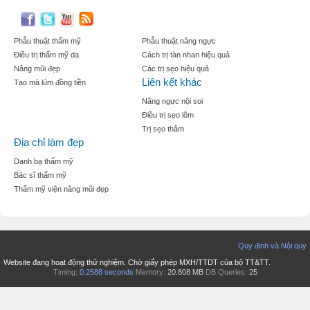
Phẫu thuật thẩm mỹ
Phẫu thuật nâng ngực
Điều trị thẩm mỹ da
Cách trị tàn nhan hiệu quả
Nâng mũi đẹp
Các trị sẹo hiệu quả
Liên kết khác
Tạo mà lúm đồng tiền
Nâng ngực nội soi
Điều trị sẹo lõm
Trị sẹo thâm
Địa chỉ làm đẹp
Danh bạ thẩm mỹ
Bác sĩ thẩm mỹ
Thẩm mỹ viện nâng mũi đẹp
Quy định và Nội quy
Website đang hoạt động thử nghiệm. Chờ giấy phép MXH/TTDT của bộ TT&TT.
Timing:
0.2588 seconds
Memory:
20.808 MB
DB Queries:
25