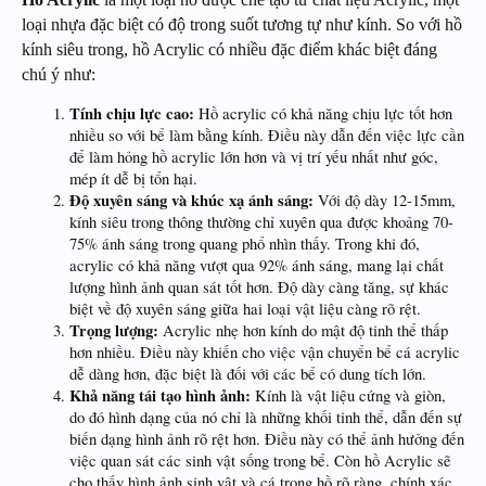
loại nhựa đặc biệt có độ trong suốt tương tự như kính. So với hồ
kính siêu trong, hồ Acrylic có nhiều đặc điểm khác biệt đáng
chú ý như:
Tính chịu lực cao:
Hồ acrylic có khả năng chịu lực tốt hơn
nhiều so với bể làm bằng kính. Điều này dẫn đến việc lực cần
để làm hỏng hồ acrylic lớn hơn và vị trí yếu nhất như góc,
mép ít dễ bị tổn hại.
Độ xuyên sáng và khúc xạ ánh sáng:
Với độ dày 12-15mm,
kính siêu trong thông thường chỉ xuyên qua được khoảng 70-
75% ánh sáng trong quang phổ nhìn thấy. Trong khi đó,
acrylic có khả năng vượt qua 92% ánh sáng, mang lại chất
lượng hình ảnh quan sát tốt hơn. Độ dày càng tăng, sự khác
biệt về độ xuyên sáng giữa hai loại vật liệu càng rõ rệt.
Trọng lượng:
Acrylic nhẹ hơn kính do mật độ tinh thể thấp
hơn nhiều. Điều này khiến cho việc vận chuyển bể cá acrylic
dễ dàng hơn, đặc biệt là đối với các bể có dung tích lớn.
Khả năng tái tạo hình ảnh:
Kính là vật liệu cứng và giòn,
do đó hình dạng của nó chỉ là những khối tinh thể, dẫn đến sự
biến dạng hình ảnh rõ rệt hơn. Điều này có thể ảnh hưởng đến
việc quan sát các sinh vật sống trong bể. Còn hồ Acrylic sẽ
cho thấy hình ảnh sinh vật và cá trong hồ rõ ràng, chính xác