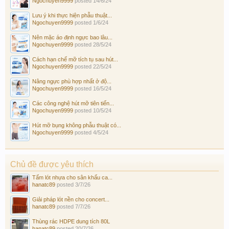
Ngochuyen9999
posted
14/6/24
Lưu ý khi thực hiện phẫu thuật...
Ngochuyen9999
posted
1/6/24
Nên mặc áo định ngực bao lâu...
Ngochuyen9999
posted
28/5/24
Cách hạn chế mỡ tích tụ sau hút...
Ngochuyen9999
posted
22/5/24
Nâng ngực phù hợp nhất ở độ...
Ngochuyen9999
posted
16/5/24
Các công nghệ hút mỡ tiên tiến...
Ngochuyen9999
posted
10/5/24
Hút mỡ bụng không phẫu thuật có...
Ngochuyen9999
posted
4/5/24
Chủ đề được yêu thích
Tấm lót nhựa cho sân khấu ca...
hanatc89
posted
3/7/26
Giải pháp lót nền cho concert...
hanatc89
posted
7/7/26
Thùng rác HDPE dung tích 80L
hanatc89
posted
20/7/26