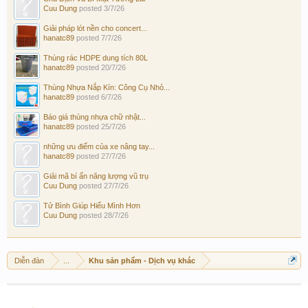
Cuu Dung
posted
3/7/26
Giải pháp lót nền cho concert...
hanatc89
posted
7/7/26
Thùng rác HDPE dung tích 80L
hanatc89
posted
20/7/26
Thùng Nhựa Nắp Kín: Công Cụ Nhỏ...
hanatc89
posted
6/7/26
Báo giá thùng nhựa chữ nhật...
hanatc89
posted
25/7/26
những ưu điểm của xe nâng tay...
hanatc89
posted
27/7/26
Giải mã bí ẩn năng lượng vũ trụ
Cuu Dung
posted
27/7/26
Tử Bình Giúp Hiểu Mình Hơn
Cuu Dung
posted
28/7/26
Diễn đàn
...
Khu sản phẩm - Dịch vụ khác