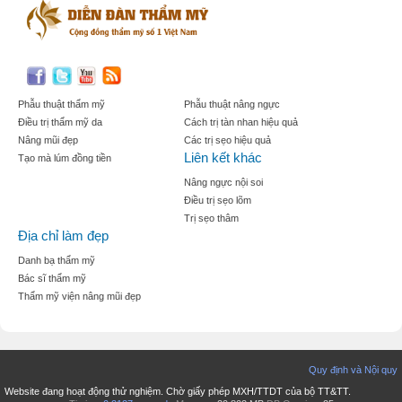
Phẫu thuật thẩm mỹ
Phẫu thuật nâng ngực
Điều trị thẩm mỹ da
Cách trị tàn nhan hiệu quả
Nâng mũi đẹp
Các trị sẹo hiệu quả
Liên kết khác
Tạo mà lúm đồng tiền
Nâng ngực nội soi
Điều trị sẹo lõm
Trị sẹo thâm
Địa chỉ làm đẹp
Danh bạ thẩm mỹ
Bác sĩ thẩm mỹ
Thẩm mỹ viện nâng mũi đẹp
Quy định và Nội quy
Website đang hoạt động thử nghiệm. Chờ giấy phép MXH/TTDT của bộ TT&TT.