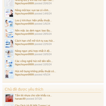
Những lưu ý khi hút mỡ bạn cần...
Ngochuyen9999
posted
20/6/24
Nâng mũi bọc sụn tai có vĩnh...
Ngochuyen9999
posted
14/6/24
Lưu ý khi thực hiện phẫu thuật...
Ngochuyen9999
posted
1/6/24
Nên mặc áo định ngực bao lâu...
Ngochuyen9999
posted
28/5/24
Cách hạn chế mỡ tích tụ sau hút...
Ngochuyen9999
posted
22/5/24
Nâng ngực phù hợp nhất ở độ...
Ngochuyen9999
posted
16/5/24
Các công nghệ hút mỡ tiên tiến...
Ngochuyen9999
posted
10/5/24
Hút mỡ bụng không phẫu thuật có...
Ngochuyen9999
posted
4/5/24
Chủ đề được yêu thích
Tấm lót nhựa cho sân khấu ca...
hanatc89
posted
3/7/26
Chu Dịch Và Bí Mật Tương Lai