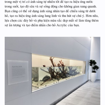
trong một vị trí có ánh sáng tự nhiên tốt để tạo ra hiệu ứng nước
trong suốt, tạo độ sâu và sự sống động cho không gian xung quanh.
Bạn cũng có thể sử dụng ánh sáng nhân tạo để chiếu sáng từ dưới
hồ, tạo ra hiệu ứng ánh sáng lung linh và thu hút sự chú ý. Hơn nữa,
lựa chọn các đáy hồ và phụ kiện màu sắc đẹp mắt sẽ làm tăng thêm
sự ấn tượng và tạo điểm nhấn cho hồ Acrylic của bạn.