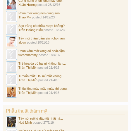
Công nghệ phun lông mày cho...
Xuân Hương
posted
28/12/16
Phun môi xong nên dùng son...
Thảo My
posted
14/12/23
Sẹo trắng có chữa được không?
Trần Hoàng Hiếu
posted
13/9/23
Tẩy môi thâm bẩm sinh cho nam...
alovn
posted
10/11/16
Phun xăm môi xong có phải dặm...
tuvanthammy
posted
18/4/16
Trẻ hóa da có hại gì không, làm...
Trần Thị Mến
posted
21/4/16
Tư vấn mắt: Hai mí mắt không...
Trần Thị Mến
posted
21/4/16
Thêu lông mày mấy ngày thì bong...
Trần Thị Mến
posted
21/4/16
Phẫu thuật thẩm mỹ
Tẩy nốt ruồi ở đâu tốt nhất hà...
Huệ Minh
posted
27/7/19