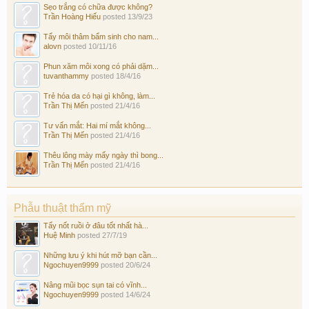
Sẹo trắng có chữa được không?
Trần Hoàng Hiếu
posted
13/9/23
Tẩy môi thâm bẩm sinh cho nam...
alovn
posted
10/11/16
Phun xăm môi xong có phải dặm...
tuvanthammy
posted
18/4/16
Trẻ hóa da có hại gì không, làm...
Trần Thị Mến
posted
21/4/16
Tư vấn mắt: Hai mí mắt không...
Trần Thị Mến
posted
21/4/16
Thêu lông mày mấy ngày thì bong...
Trần Thị Mến
posted
21/4/16
Phẫu thuật thẩm mỹ
Tẩy nốt ruồi ở đâu tốt nhất hà...
Huệ Minh
posted
27/7/19
Những lưu ý khi hút mỡ bạn cần...
Ngochuyen9999
posted
20/6/24
Nâng mũi bọc sụn tai có vĩnh...
Ngochuyen9999
posted
14/6/24