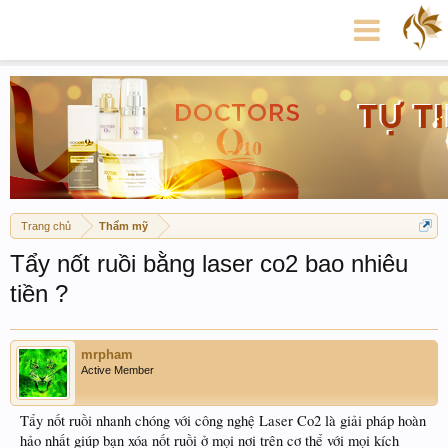
Trang chủ
Thẩm mỹ
Tẩy nốt ruồi bằng laser co2 bao nhiêu
tiền ?
mrpham
Active Member
Tẩy nốt ruồi nhanh chóng với công nghệ Laser Co2 là giải pháp hoàn
hảo nhất giúp bạn xóa nốt ruồi ở mọi nơi trên cơ thể với mọi kích