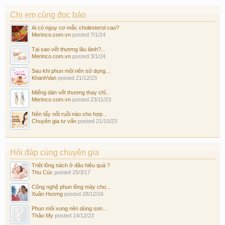
Chị em cùng đọc báo
Ai có nguy cơ mắc cholesterol cao?
Merinco.com.vn
posted
7/1/24
Tại sao vết thương lâu lành?...
Merinco.com.vn
posted
3/1/24
Sau khi phun môi nên sử dụng...
KhanhVan
posted
21/12/23
Miếng dán vết thương thay chỉ...
Merinco.com.vn
posted
23/11/23
Nên tẩy nốt ruồi nào cho hợp...
Chuyên gia tư vấn
posted
21/10/23
Hỏi đáp cùng chuyên gia
Triệt lông nách ở đâu hiệu quả ?
Thu Cúc
posted
25/3/17
Công nghệ phun lông mày cho...
Xuân Hương
posted
28/12/16
Phun môi xong nên dùng son...
Thảo My
posted
14/12/23