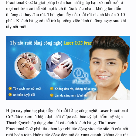
Fractional Co2 là giải pháp hoàn hảo nhất giúp bạn xóa nốt ruồi ở
mọi nơi trên cơ thể với mọi kích thước khác nhau, không làm tổn
thương da hay đau rát. Thời gian tầy nốt ruồi rất nhanh khoản 5-10
phút. Khách hàng có thễ trở lại công việc bình thường ngay sau khi
tẩy nốt ruồi.
Hiện nay phương pháp tầy nốt ruồi bằng công nghệ Laser Fractional
Co2 được xem là hiện đại nhất được các bác sỹ tại thẩm mỹ viện
Thanh Quỳnh áp dụng cho tất cả cách khách hàng. Tia Laser
Fractional Co2 phát tia chọn lọc chỉ tác động vào các sắc tố của nốt
ruồi hoàn toàn không tác động đến mô da xung quanh, không dau rát,