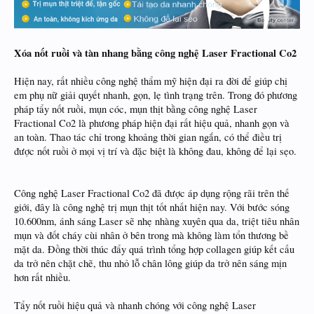
Xóa nốt ruồi và tàn nhang bằng công nghệ Laser Fractional Co2
Hiện nay, rất nhiều công nghệ thẩm mỹ hiện đại ra đời để giúp chị
em phụ nữ giải quyết nhanh, gọn, lẹ tình trạng trên. Trong đó phương
pháp tẩy nốt ruồi, mụn cóc, mụn thịt bằng công nghệ Laser
Fractional Co2 là phương pháp hiện đại rất hiệu quả, nhanh gọn và
an toàn. Thao tác chỉ trong khoảng thời gian ngắn, có thể điều trị
được nốt ruồi ở mọi vị trí và đặc biệt là không đau, không để lại sẹo.
Công nghệ Laser Fractional Co2 đã được áp dụng rộng rãi trên thế
giới, đây là công nghệ trị mụn thịt tốt nhất hiện nay. Với bước sóng
10.600nm, ánh sáng Laser sẽ nhẹ nhàng xuyên qua da, triệt tiêu nhân
mụn và đốt cháy cùi nhân ở bên trong mà không làm tổn thương bề
mặt da. Đồng thời thúc đẩy quá trình tổng hợp collagen giúp kết cấu
da trở nên chặt chẽ, thu nhỏ lỗ chân lông giúp da trở nên sáng mịn
hơn rất nhiều.
Tẩy nốt ruồi hiệu quả và nhanh chóng với công nghệ Laser