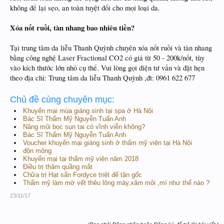
không để lại sẹo, an toàn tuyệt đối cho mọi loại da.
Xóa nốt ruồi, tàn nhang bao nhiêu tiền?
Tại trung tâm da liễu Thanh Quỳnh chuyên xóa nốt ruồi và tàn nhang
bằng công nghệ Laser Fractional CO2 có giá từ 50 - 200k/nốt, tùy
vào kích thước lớn nhỏ cụ thể. Vui lòng gọi điện tư vấn và đặt hẹn
theo địa chỉ: Trung tâm da liễu Thanh Quỳnh ,đt: 0961 622 677
Chủ đề cùng chuyên mục:
Khuyến mại mùa giáng sinh tại spa ở Hà Nội
Bác Sĩ Thẩm Mỹ Nguyễn Tuấn Anh
Nâng mũi bọc sụn tai có vĩnh viễn không?
Bác Sĩ Thẩm Mỹ Nguyễn Tuấn Anh
Voucher khuyến mại giáng sinh ở thẩm mỹ viện tại Hà Nội
độn mông
Khuyến mại tại thẩm mỹ viện năm 2018
Điều trị thâm quầng mắt
Chữa trị Hạt sẩn Fordyce triệt để tận gốc
Thẩm mỹ làm mờ vết thêu lông mày,xăm môi ,mí như thế nào ?
23/11/17