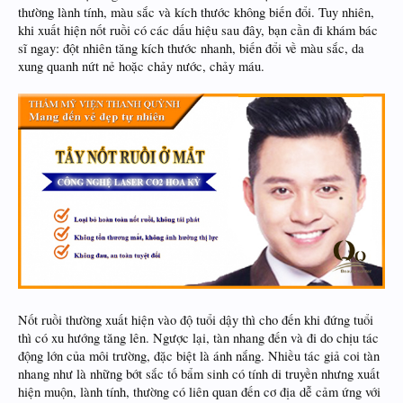
thường lành tính, màu sắc và kích thước không biến đổi. Tuy nhiên,
khi xuất hiện nốt ruồi có các dấu hiệu sau đây, bạn cần đi khám bác
sĩ ngay: đột nhiên tăng kích thước nhanh, biến đổi về màu sắc, da
xung quanh nứt nẻ hoặc chảy nước, chảy máu.
Nốt ruồi thường xuất hiện vào độ tuổi dậy thì cho đến khi đứng tuổi
thì có xu hướng tăng lên. Ngược lại, tàn nhang đến và đi do chịu tác
động lớn của môi trường, đặc biệt là ánh nắng. Nhiều tác giả coi tàn
nhang như là những bớt sắc tố bẩm sinh có tính di truyền nhưng xuất
hiện muộn, lành tính, thường có liên quan đến cơ địa dễ cảm ứng với