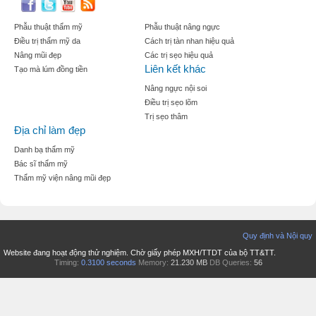
Phẫu thuật thẩm mỹ
Phẫu thuật nâng ngực
Điều trị thẩm mỹ da
Cách trị tàn nhan hiệu quả
Nâng mũi đẹp
Các trị sẹo hiệu quả
Liên kết khác
Tạo mà lúm đồng tiền
Nâng ngực nội soi
Điều trị sẹo lõm
Trị sẹo thâm
Địa chỉ làm đẹp
Danh bạ thẩm mỹ
Bác sĩ thẩm mỹ
Thẩm mỹ viện nâng mũi đẹp
Quy định và Nội quy
Website đang hoạt động thử nghiệm. Chờ giấy phép MXH/TTDT của bộ TT&TT.
Timing:
0.3100 seconds
Memory:
21.230 MB
DB Queries:
56