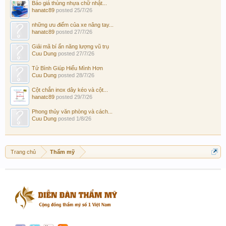
Báo giá thùng nhựa chữ nhật...
hanatc89
posted
25/7/26
những ưu điểm của xe nâng tay...
hanatc89
posted
27/7/26
Giải mã bí ẩn năng lượng vũ trụ
Cuu Dung
posted
27/7/26
Tử Bình Giúp Hiểu Mình Hơn
Cuu Dung
posted
28/7/26
Cột chắn inox dây kéo và cột...
hanatc89
posted
29/7/26
Phong thủy văn phòng và cách...
Cuu Dung
posted
1/8/26
Trang chủ
Thẩm mỹ