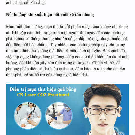
ánh sáng, dễ bắt nắng.
Nỗi lo lắng khi xuất hiện nốt ruồi và tàn nhang
Mụn ruồi, tàn nhàng, mụn thịt là nỗi phiền muộn của không chỉ riêng
ai. Khi gặp các tình trạng trên mọi người tìm ngay đến các phương
pháp chữa trị thông thường như ăn uống, đắp mặt nạ, dùng thuốc bôi,
đốt điện, bôi hóa chất… Tuy nhiên, các phương pháp này chỉ mang
tính tạm thời chứ không thể điều trị một cách tận gốc. Bên cạnh đó,
việc áp dụng không đúng phương pháp còn có thể khiến làn da bị ảnh
hưởng, đôi khi còn gây nên tình trạng dị ứng da. Chính vì thế, để
phương pháp điều trị đạt hiệu quả cao, đảm bảo an toàn cho da cần
thiết phải có sự hỗ trợ của công nghệ hiện đại.