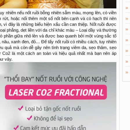
 Tuy nhiên nếu nốt ruồi bỗng nhiên sẫm màu, mọng lên, có viền
rứt, hoặc nổi thêm một số nốt bên cạnh và có hạch thì nên
 vì đây là những biểu hiện xấu cần can thiệp. Nốt ruồi được
ại phẳng, dẹt liền với da chỉ khác màu – Loại dầy và thường
có phần giữa nhô lên và được bao quanh bởi một vùng sắc tố
 nâu, xanh đen, đỏ… Để tẩy nốt ruồi có nhiều cách, tuy nhiên
ệu quả mà còn dễ gây nên tình trạng viêm da, sẹo thâm, sẹo
r Co2 là một cách an toàn và hiệu quả nhất mà bạn nên áp
hư vậy.