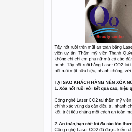
Tẩy nốt ruồi trên mũi an toàn bằng Las
viện uy tín, Thẩm mỹ viện Thanh Quỳn
không chỉ chị em phụ nữ mà cả các đấng
mình. Tẩy nốt ruồi bằng Laser CO2 tại 
nốt ruồi một hữu hiệu, nhanh chóng, với
TẠI SAO KHÁCH HÀNG NÊN XÓA N
1. Xóa nốt ruồi với kết quả cao, hiệu 
Công nghệ Laser CO2 tại thẩm mỹ viện 
chính xác vùng da cần điều trị, nhanh ch
kết, triệt tiêu chúng một cách an toàn ma
2. An toàn,hạn chế tối đa các tổn th
Công nghệ Laser CO2 đã được kiểm ch