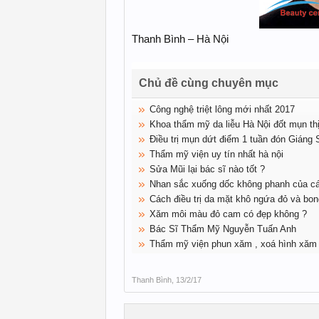
Thanh Bình – Hà Nội
Chủ đề cùng chuyên mục
Công nghệ triệt lông mới nhất 2017
Khoa thẩm mỹ da liễu Hà Nội đốt mụn thịt
Điều trị mụn dứt điểm 1 tuần đón Giáng 
Thẩm mỹ viện uy tín nhất hà nội
Sửa Mũi lại bác sĩ nào tốt ?
Nhan sắc xuống dốc không phanh của c
Cách điều trị da mặt khô ngứa đỏ và bon
Xăm môi màu đỏ cam có đẹp không ?
Bác Sĩ Thẩm Mỹ Nguyễn Tuấn Anh
Thẩm mỹ viện phun xăm , xoá hình xăm ch
Thanh Bình
,
13/2/17