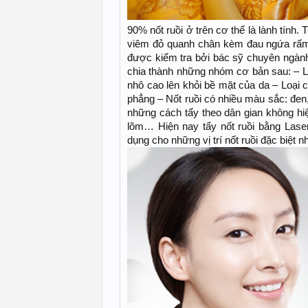
90% nốt ruồi ở trên cơ thể là lành tính.
viêm đỏ quanh chân kèm đau ngứa rấm 
được kiểm tra bởi bác sỹ chuyên ngành,
chia thành những nhóm cơ bản sau: – Lo
nhô cao lên khỏi bề mặt của da – Loại 
phẳng – Nốt ruồi có nhiều màu sắc: đen,
những cách tẩy theo dân gian không hi
lõm… Hiện nay tẩy nốt ruồi bằng Lase
dụng cho những vị trí nốt ruồi đặc biệt n