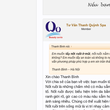
Tư Vấn Thanh Quỳnh Spa
Member
Thanh Bình nói:
↑
Em muốn
tẩy nốt ruồi ở mũi
, nốt ruồi nằm
không? Em muốn tẩy an toàn và không lo ngạ
vấn phương pháp phù hợp ạ em xin trân th
Thanh Bình – Hà Nội
Xin chào Thanh Bình
Với chia sẻ của bạn về việc bạn muốn tẩ
Nốt ruồi là những chấm nhỏ có mầu sẫm
tố. Nốt ruồi được biểu hiện trên da bằ
ranh giới rõ, gờ cao có màu nâu sẫm ho
ánh sáng nhiều. Chúng có thể xuất hiện 
Nốt ruồi trên sống mũi là vị trí nhạy cả