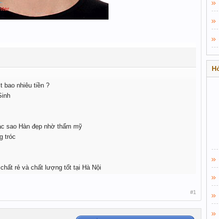
Hỏ
 bao nhiêu tiền ?
Sinh
ác sao Hàn đẹp nhờ thẩm mỹ
g tróc
ất rẻ và chất lượng tốt tại Hà Nội
#1