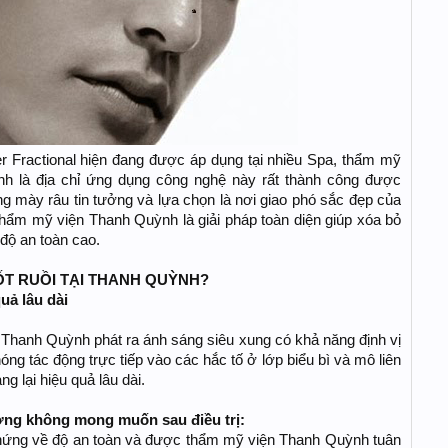
er Fractional hiện đang được áp dụng tại nhiều Spa, thẩm mỹ
h là địa chỉ ứng dụng công nghệ này rất thành công được
 mày râu tin tưởng và lựa chọn là nơi giao phó sắc đẹp của
thẩm mỹ viện Thanh Quỳnh là giải pháp toàn diện giúp xóa bỏ
 độ an toàn cao.
ỐT RUỒI TẠI THANH QUỲNH?
quả lâu dài
Thanh Quỳnh phát ra ánh sáng siêu xung có khả năng định vị
óng tác động trực tiếp vào các hắc tố ở lớp biểu bì và mô liên
ng lại hiệu quả lâu dài.
ương không mong muốn sau điều trị:
ứng về độ an toàn và được thẩm mỹ viện Thanh Quỳnh tuân