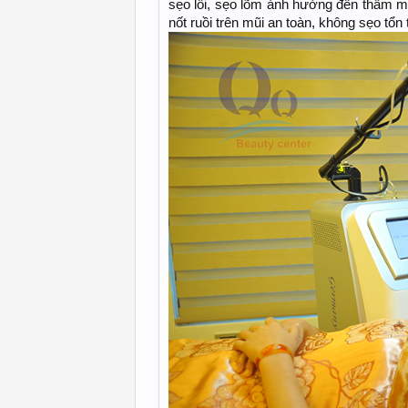
sẹo lồi, sẹo lõm ảnh hưởng đến thẩm mỹ
nốt ruồi trên mũi an toàn, không sẹo tổn