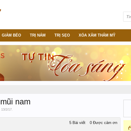
GIẢM BÉO
TRỊ NÁM
TRỊ SẸO
XÓA XĂM THẨM MỸ
g mũi nam
,
13/2/17
.
5 Bài viết
0 Được cảm ơn