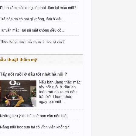
Phun xăm môi xong có phải dặm lại màu môi?
Trẻ hóa da có hại gì không, làm ở đâu...
Tư vấn mắt: Hai mí mắt không đều có...
Thêu lông mày mấy ngày thì bong vảy?
hẫu thuật thẩm mỹ
Tẩy nốt ruồi ở đâu tốt nhất hà nội ?
Nếu bạn đang thắc mắc
tẩy nốt ruồi ở đâu an
toàn mà chưa có câu
trả lời? Tham khảo
ngay bài viết...
Những lưu ý khi hút mỡ bạn cần nên biết
Nâng mũi bọc sụn tai có vĩnh viễn không?