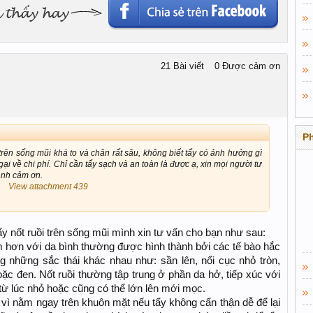
21 Bài viết
0 Được cảm ơn
P
 trên sống mũi khá to và chân rất sâu, không biết tẩy có ảnh hưởng gì
i về chi phí. Chỉ cần tẩy sạch và an toàn là được ạ, xin mọi người tư
ành cảm ơn.
View attachment 439
y nốt ruồi trên sống mũi mình xin tư vấn cho bạn như sau:
 hơn với da bình thường được hình thành bởi các tế bào hắc
ng những sắc thái khác nhau như: sần lên, nổi cục nhỏ tròn,
ặc đen. Nốt ruồi thường tập trung ở phần da hở, tiếp xúc với
từ lúc nhỏ hoặc cũng có thể lớn lên mới mọc.
m vì nằm ngay trên khuôn mặt nếu tẩy không cẩn thận dễ để lại