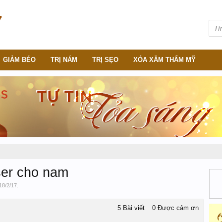
GIẢM BÉO
TRỊ NÁM
TRỊ SẸO
XÓA XĂM THẨM MỸ
ser cho nam
18/2/17
.
5 Bài viết
0 Được cảm ơn