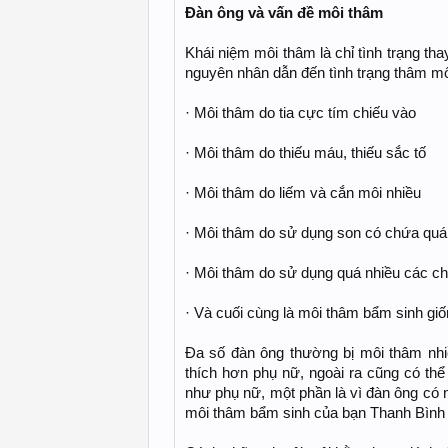
Đàn ông và vấn đề môi thâm
Khái niệm môi thâm là chỉ tình trạng th
nguyên nhân dẫn đến tình trạng thâm mô
· Môi thâm do tia cực tím chiếu vào
· Môi thâm do thiếu máu, thiếu sắc tố
· Môi thâm do liếm và cắn môi nhiều
· Môi thâm do sử dụng son có chứa quá 
· Môi thâm do sử dụng quá nhiều các chấ
· Và cuối cùng là môi thâm bẩm sinh gi
Đa số đàn ông thường bị môi thâm nhi
thích hơn phụ nữ, ngoài ra cũng có thể
như phụ nữ, một phần là vì đàn ông có n
môi thâm bẩm sinh của bạn Thanh Bình 