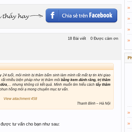
18 Bài viết
0 Được cảm ơn
P
24 tuổi, môi mình bị thâm bẩm sinh làm mình rất mất tự tin khi giao
ử rất nhiều biện pháp như trị thâm môi
bằng kem đánh răng, trị thâm
 dừa
,… nhưng không có kết quả. Mình muốn tìm hiểu cách
tẩy thâm
 phun hồng môi ạ mong chuyên mục tư vấn.
View attachment 458
Thanh Bình – Hà Nội​
p được tư vấn cho bạn như sau: