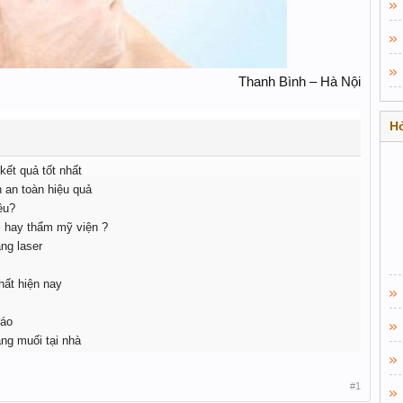
Thanh Bình – Hà Nội​
Hỏ
ết quả tốt nhất
 an toàn hiệu quả
êu?
i hay thẩm mỹ viện ?
ng laser
hất hiện nay
đáo
ng muối tại nhà
#1