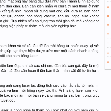
răng, mật ong hay bằng dầu dừa như bạn Thanh Bình áp dụng
hiệm dân gian. Bạn cần kiên nhẫn vì chữa trị môi thâm ở nam
o kết quả hơn. Ngoài sử dụng mật ong, dầu dừa ra, bạn hoàn
hạt lựu, chanh, hoa hồng, vaselin, sáp bơ, nghệ, sữa không
m giới. Tuy nhiên nếu áp dụng tron thời gian dài mà không cho
dụng biện pháp trị thâm môi chuyên nghiệp hơn.
ham khảo và sẽ rất lâu để làn môi hồng tự nhiên quay lại với
ách giúp bạn thực hiện được ước mơ một cách nhanh chóng,
 môi cho nam bằng laser
ện làm đẹp, chỉ có các chị em, đàn bà, con gái, đây là một
đàn bà đều cần hoàn thiện bản thân mình cốt để tự tin hơn,
ng ánh sáng laser tác động tích cực vào hắc sắc tố melamin
quả và làm môi hồng ngay tức thì. Ánh sáng laser còn kích
ạo tế bào mới làm môi bạn sẽ căng mọng từ sâu bên trong, giúp
tuyệt đối.
ser là công nghệ trị thâm phù hợp nhất đối với nam giới vì