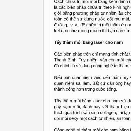
Cách chữa trị môi môi bằng kem đánh 
là các biện pháp chữa trị theo kinh ng
giới bằng phương pháp tự nhiên lâu ch
toàn có thể sử dụng nước cốt rau mùi, 
đường,..v..v.. để chữa trị môi thâm ở na
kết quả như mong muốn thì bạn cần sử 
Tẩy thâm môi bằng laser cho nam
Các biện pháp trên chỉ mang tính chất t
Thanh Bình. Tuy nhiên, vẫn còn một c
đó chính là sử dụng công nghệ trị thâm
Nếu bạn quan niệm việc đến thẩm mỹ vi
quan niệm sai lầm. Bất cứ đàn ông hay 
thành công hơn trong cuộc sống.
Tẩy thâm môi bằng laser cho nam sử dụ
gây sậm môi, đánh bay vết thâm hiệu 
thích quá trình sản sinh collagen, tái t
đôi môi sexy một cách tự nhiên, an toàn 
Công nghệ trị thâm môi cho nam bằng La