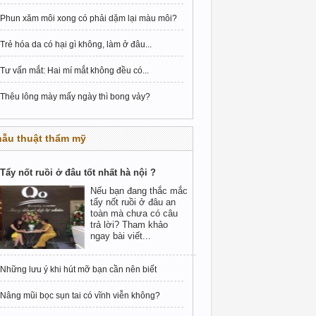
Phun xăm môi xong có phải dặm lại màu môi?
Trẻ hóa da có hại gì không, làm ở đâu...
Tư vấn mắt: Hai mí mắt không đều có...
Thêu lông mày mấy ngày thì bong vảy?
hẫu thuật thẩm mỹ
Tẩy nốt ruồi ở đâu tốt nhất hà nội ?
Nếu bạn đang thắc mắc
tẩy nốt ruồi ở đâu an
toàn mà chưa có câu
trả lời? Tham khảo
ngay bài viết...
Những lưu ý khi hút mỡ bạn cần nên biết
Nâng mũi bọc sụn tai có vĩnh viễn không?