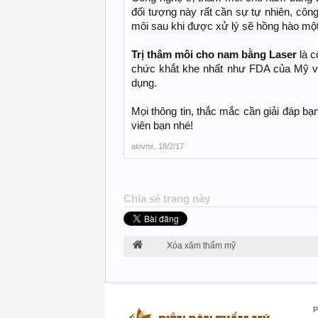
đối tượng này rất cần sự tự nhiên, côn
môi sau khi được xử lý sẽ hồng hào một
Trị thâm môi cho nam bằng Laser
là c
chức khắt khe nhất như FDA của Mỹ v
dụng.
Mọi thông tin, thắc mắc cần giải đáp bạn
viên bạn nhé!
alovnx
,
18/2/17
Chia sẻ trang này
Xóa xăm thẩm mỹ
P