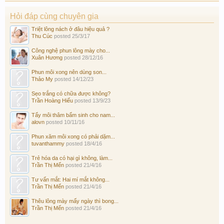
Hỏi đáp cùng chuyên gia
Triệt lông nách ở đâu hiệu quả ?
Thu Cúc
posted
25/3/17
Công nghệ phun lông mày cho...
Xuân Hương
posted
28/12/16
Phun môi xong nên dùng son...
Thảo My
posted
14/12/23
Sẹo trắng có chữa được không?
Trần Hoàng Hiếu
posted
13/9/23
Tẩy môi thâm bẩm sinh cho nam...
alovn
posted
10/11/16
Phun xăm môi xong có phải dặm...
tuvanthammy
posted
18/4/16
Trẻ hóa da có hại gì không, làm...
Trần Thị Mến
posted
21/4/16
Tư vấn mắt: Hai mí mắt không...
Trần Thị Mến
posted
21/4/16
Thêu lông mày mấy ngày thì bong...
Trần Thị Mến
posted
21/4/16