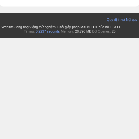
Quy định và Nội quy
Website đang hoạt động thử nghiệm. Chờ giấy phép MXH/TTDT của bộ TT&TT.
Timing:
0.2237 seconds
Memory:
20.796 MB
DB Queries:
25