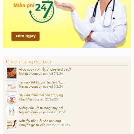
Chị em cùng đọc báo
Ai có nguy cơ mắc cholesterol cao?
Merinco.com.vn
posted
7/1/24
Tại sao vết thương lâu lành?...
Merinco.com.vn
posted
3/1/24
Sau khi phun môi nên sử dụng...
KhanhVan
posted
21/12/23
Miếng dán vết thương thay chỉ...
Merinco.com.vn
posted
23/11/23
Nên tẩy nốt ruồi nào cho hợp...
Chuyên gia tư vấn
posted
21/10/23