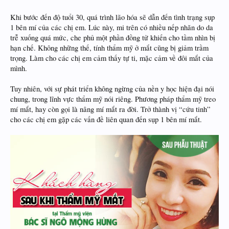
Khi bước đến độ tuổi 30, quá trình lão hóa sẽ dẫn đến tình trạng sụp
1 bên mí của các chị em. Lúc này, mi trên có nhiều nếp nhăn do da
trễ xuống quá mức, che phủ một phần đồng tử khiến cho tầm nhìn bị
hạn chế. Không những thế, tính thẩm mỹ ở mắt cũng bị giảm trầm
trọng. Làm cho các chị em cảm thấy tự ti, mặc cảm về đôi mắt của
mình.
Tuy nhiên, với sự phát triển không ngừng của nền y học hiện đại nói
chung, trong lĩnh vực thẩm mỹ nói riêng. Phương pháp thẩm mỹ treo
mí mắt, hay còn gọi là nâng mí mắt ra đời. Trở thành vị “cứu tinh”
cho các chị em gặp các vấn đề liên quan đến sụp 1 bên mí mắt.