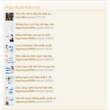
Phẫu thuật thẩm mỹ
Tẩy nốt ruồi ở đâu tốt nhất hà...
Huệ Minh
posted
27/7/19
Những lưu ý khi hút mỡ bạn cần...
Ngochuyen9999
posted
20/6/24
Nâng mũi bọc sụn tai có vĩnh...
Ngochuyen9999
posted
14/6/24
Lưu ý khi thực hiện phẫu thuật...
Ngochuyen9999
posted
1/6/24
Nên mặc áo định ngực bao lâu...
Ngochuyen9999
posted
28/5/24
Cách hạn chế mỡ tích tụ sau hút...
Ngochuyen9999
posted
22/5/24
Nâng ngực phù hợp nhất ở độ...
Ngochuyen9999
posted
16/5/24
Các công nghệ hút mỡ tiên tiến...
Ngochuyen9999
posted
10/5/24
Hút mỡ bụng không phẫu thuật có...
Ngochuyen9999
posted
4/5/24