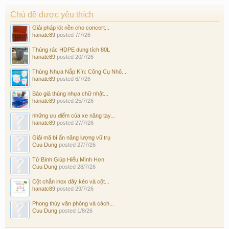
Chủ đề được yêu thích
Giải pháp lót nền cho concert...
hanatc89
posted
7/7/26
Thùng rác HDPE dung tích 80L
hanatc89
posted
20/7/26
Thùng Nhựa Nắp Kín: Công Cụ Nhỏ...
hanatc89
posted
6/7/26
Báo giá thùng nhựa chữ nhật...
hanatc89
posted
25/7/26
những ưu điểm của xe nâng tay...
hanatc89
posted
27/7/26
Giải mã bí ẩn năng lượng vũ trụ
Cuu Dung
posted
27/7/26
Tử Bình Giúp Hiểu Mình Hơn
Cuu Dung
posted
28/7/26
Cột chắn inox dây kéo và cột...
hanatc89
posted
29/7/26
Phong thủy văn phòng và cách...
Cuu Dung
posted
1/8/26