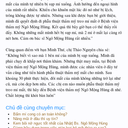
mắt của mình tự nhiên bị sụp mí xuống. Ảnh hưởng đến ngoại hình
của mình rất nhiều. Khiến cho khuôn mặt lúc đó nó như bị lệch,
trông không được tự nhiên. Nhưng sau khi được bạn bè giới thiệu,
mình đã quyết định đi phẫu thuật thẩm mỹ treo mí mắt ở Bệnh viện
thẩm mỹ Ngô Mộng Hùng. Kết quả thì bây giờ bạn có thể thấy rồi
đấy. Không những mắt mình hết bị sụp mí, mà 2 mí ở mắt lại càng rõ
nét hơn. Cám ơn bác sĩ Ngô Mộng Hùng rất nhiều.”
Cùng quan điểm với bạn Minh Thư, chị Thảo Nguyên chia sẻ:
“Không biết vì sao mà 1 bên mí của mình bị sụp xuống. Mình đã
phải chạy đi khắp nơi thăm khám. Nhưng thật may mắn, tại Bệnh
viện thẩm mỹ Ngô Mộng Hùng, mình được các nhân viên ở đây tư
vấn cũng như tiến hành phẫu thuật thẩm mỹ mắt cho mình. Sau
khoảng 30 phút thực hiện, đôi mắt của mình không những trở lại như
cũ, mà còn đẹp hơn nữa. Các chị em nào muốn phẫu thuật thẩm mỹ
treo mí mắt, thì hãy đến Bệnh viện thẩm mỹ Ngô Mộng Hùng đi nhé.
Chất lượng thì khỏi bàn luôn”
Chủ đề cùng chuyên mục:
Bấm mí cong có an toàn không?
Nâng mũi ở đâu thì uy tín?
Kem bôi nở ngực tốt nhất của Nhật| Bs. Ngô Mộng Hùng
Gừng hữu dụng trong việc giúp loại bỏ mỡ thừa ra sao?