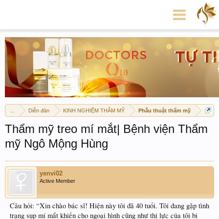
...
Diễn đàn
KINH NGHIỆM THẨM MỸ
Phẫu thuật thẩm mỹ
Thẩm mỹ treo mí mắt| Bệnh viện Thẩm
mỹ Ngô Mộng Hùng
yenvi02
Active Member
Câu hỏi: “Xin chào bác sĩ! Hiện này tôi đã 40 tuổi. Tôi đang gặp tình
trạng sụp mí mắt khiến cho ngoại hình cũng như thị lực của tôi bị