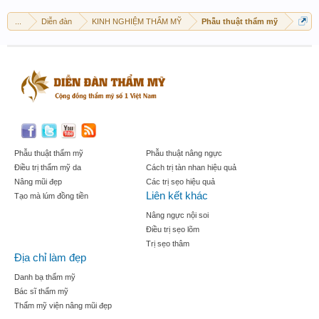
...
Diễn đàn
KINH NGHIỆM THẨM MỸ
Phẫu thuật thẩm mỹ
Phẫu thuật thẩm mỹ
Phẫu thuật nâng ngực
Điều trị thẩm mỹ da
Cách trị tàn nhan hiệu quả
Nâng mũi đẹp
Các trị sẹo hiệu quả
Liên kết khác
Tạo mà lúm đồng tiền
Nâng ngực nội soi
Điều trị sẹo lõm
Trị sẹo thâm
Địa chỉ làm đẹp
Danh bạ thẩm mỹ
Bác sĩ thẩm mỹ
Thẩm mỹ viện nâng mũi đẹp