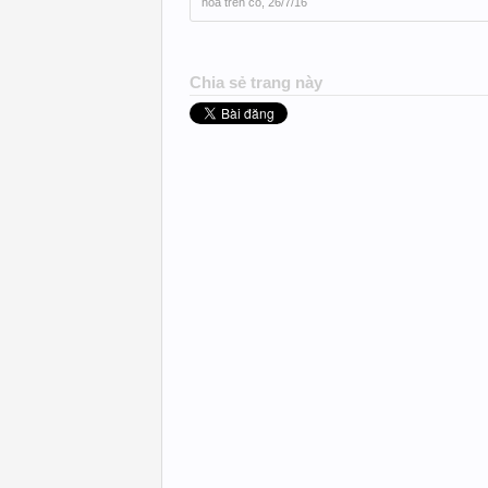
hoa trên cỏ
,
26/7/16
Chia sẻ trang này