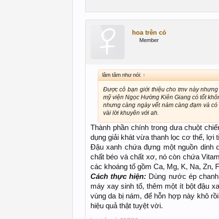
hoa trên cỏ
Member
lâm tâm như nói:
↑
Được cô bạn giới thiệu cho tmv này nhưng
mỹ viện Ngọc Hường Kiên Giang có tốt không
nhưng càng ngày vết nám càng đạm và có x
vài lời khuyên với ah.
Thành phần chính trong dưa chuột chiế
dụng giải khát vừa thanh lọc cơ thể, lợi 
Đậu xanh chứa đựng một nguồn dinh dưỡ
chất béo và chất xơ, nó còn chứa Vitamin
các khoáng tố gồm Ca, Mg, K, Na, Zn, F
Cách thực hiện:
Dùng nước ép chanh v
máy xay sinh tố, thêm một ít bột đậu 
vùng da bị nám, để hỗn hợp này khô rồi
hiệu quả thật tuyệt vời.