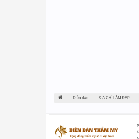
Diễn đàn
ĐỊA CHỈ LÀM ĐẸP
P
Đ
N