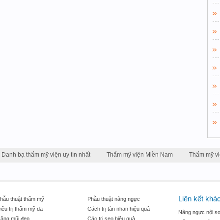
Danh bạ thẩm mỹ viện uy tín nhất
Thẩm mỹ viện Miền Nam
Thẩm mỹ v
Liên kết khá
hẫu thuật thẩm mỹ
Phẫu thuật nâng ngực
iều trị thẩm mỹ da
Cách trị tàn nhan hiệu quả
Nâng ngực nội so
âng mũi đẹp
Các trị sẹo hiệu quả