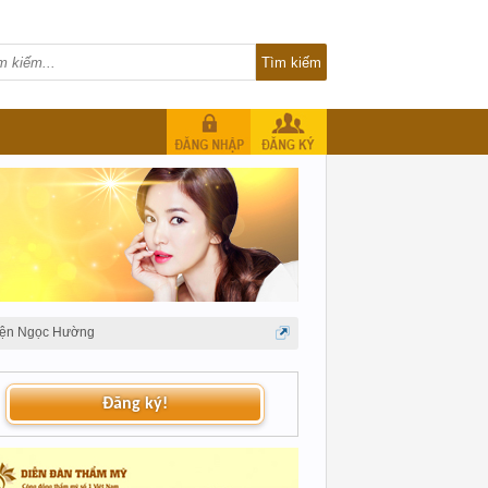
iện Ngọc Hường
Đăng ký!