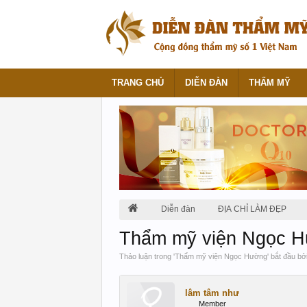
TRANG CHỦ
DIỄN ĐÀN
THẨM MỸ
Diễn đàn
ĐỊA CHỈ LÀM ĐẸP
Thẩm mỹ viện Ngọc H
Thảo luận trong '
Thẩm mỹ viện Ngọc Hường
' bắt đầu bở
lâm tâm như
Member