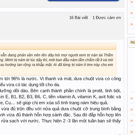
16 Bài viết
1 Được cảm ơn
Hỏ
 vẫn đang phân vân nên lên đây hỏi mọi người xem trị nán tai Thẩm
 .Minh bị nám từ lúc dậy thì, mới ban đầu nám lấm chấm rất ít và mờ
u hướng lan rộng ra khắp mặt. Ai đã từng trị nám ở tmv này cho em
m tới 96% là nước. Vị thanh và mát, dưa chuột vừa có công
tiểu vừa có tác dụng tốt cho da.
ng dồi dào. Bên cạnh thành phần chính là protit, tinh bột,
 E, B1, B2, B3, B6, C, tiền vitamin A, vitamin K, axit folic và
e, Cu… sẽ giúp chị em xóa sổ tình trạng nám hiệu quả.
ừa đủ trộn đều với nửa quả dưa chuột cỡ trung bình bằng
xanh vừa đủ thành hỗn hợp sánh đặc. Sau đó đắp hỗn hợp lên
 rửa sạch với nước. Thực hiện 2 -3 lần một tuần bạn sẽ thấy