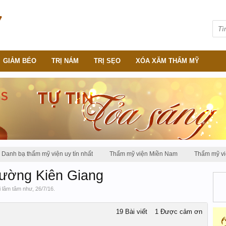
GIẢM BÉO
TRỊ NÁM
TRỊ SẸO
XÓA XĂM THẨM MỸ
Danh bạ thẩm mỹ viện uy tín nhất
Thẩm mỹ viện Miền Nam
Thẩm mỹ v
ường Kiên Giang
i
lâm tâm như
,
26/7/16
.
19 Bài viết
1 Được cảm ơn