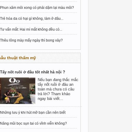
Phun xăm môi xong có phải dặm lại màu môi?
Trẻ hóa da có hại gì không, làm ở đâu...
Tư vấn mắt: Hai mí mắt không đều có...
Thêu lông mày mấy ngày thì bong vảy?
hẫu thuật thẩm mỹ
Tẩy nốt ruồi ở đâu tốt nhất hà nội ?
Nếu bạn đang thắc mắc
tẩy nốt ruồi ở đâu an
toàn mà chưa có câu
trả lời? Tham khảo
ngay bài viết...
Những lưu ý khi hút mỡ bạn cần nên biết
Nâng mũi bọc sụn tai có vĩnh viễn không?