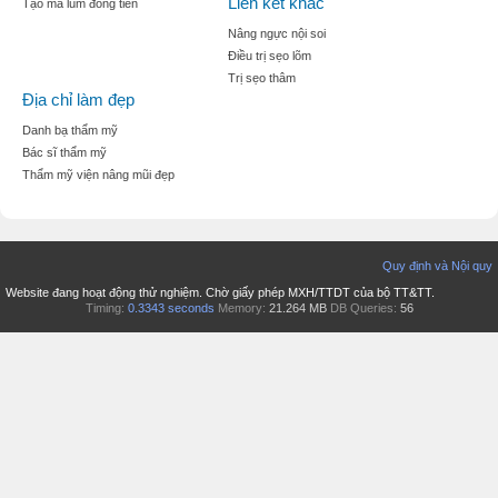
Liên kết khác
Tạo mà lúm đồng tiền
Nâng ngực nội soi
Điều trị sẹo lõm
Trị sẹo thâm
Địa chỉ làm đẹp
Danh bạ thẩm mỹ
Bác sĩ thẩm mỹ
Thẩm mỹ viện nâng mũi đẹp
Quy định và Nội quy
Website đang hoạt động thử nghiệm. Chờ giấy phép MXH/TTDT của bộ TT&TT.
Timing:
0.3343 seconds
Memory:
21.264 MB
DB Queries:
56