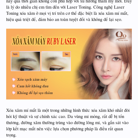
này qua thời gian không còn phù hợp với xu hướng thẩm mỹ mới. Đây
là lý do nhiều chị em tìm đến với Laser Toning. Công nghệ Laser
Toning xóa xăm ở mọi vị trí trên cơ thể đặc biệt là xóa xăm mí mắt,
hiệu quả triệt để, đảm bảo an toàn tuyệt đối và không để lại sẹo.
Xóa xăm mí mắt là một trong những hình thức xóa xăm khó nhất đòi
hỏi kỹ thuật và sự chính xác cao. Da vùng mi mỏng, rất dễ bị tổn
thương, đường xăm thường trùng vào đường lông mi, và gắn sát vào
lớp kết mạc mắt nên việc lựa chọn phương pháp là điều rất quan
trọng.