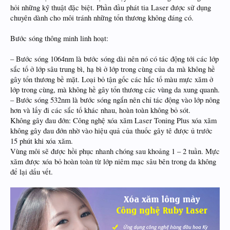
hỏi những kỹ thuật đặc biệt. Phần đầu phát tia Laser được sử dụng
chuyên dành cho môi tránh những tổn thương không đáng có.
Bước sóng thông minh linh hoạt:
– Bước sóng 1064nm là bước sóng dài nên nó có tác động tới các lớp
sắc tố ở lớp sâu trung bì, hạ bì ở lớp trong cùng của da mà không hề
gây tổn thương bề mặt. Loại bỏ tận gốc các hắc tố màu mực xăm ở
lớp trong cùng, mà không hề gây tổn thương các vùng da xung quanh.
– Bước sóng 532nm là bước sóng ngắn nên chỉ tác động vào lớp nông
hơn và lấy đi các sắc tố khác nhau, hoàn toàn không bỏ sót.
Không gây đau đớn: Công nghệ xóa xăm Laser Toning Plus xóa xăm
không gây đau đớn nhờ vào hiệu quả của thuốc gây tê được ủ trước
15 phút khi xóa xăm.
Vùng môi sẽ được hồi phục nhanh chóng sau khoảng 1 – 2 tuần. Mực
xăm được xóa bỏ hoàn toàn từ lớp niêm mạc sâu bên trong da không
để lại dấu vết.