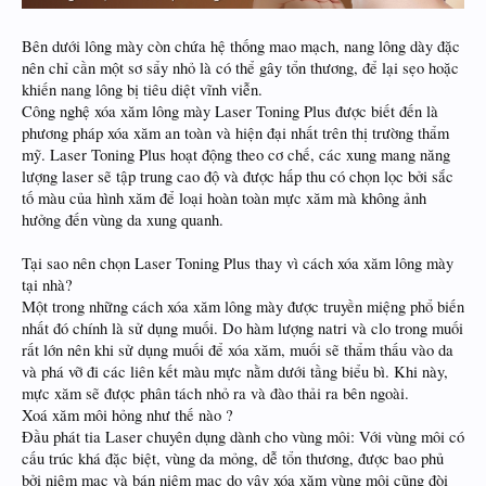
Bên dưới lông mày còn chứa hệ thống mao mạch, nang lông dày đặc
nên chỉ cần một sơ sẩy nhỏ là có thể gây tổn thương, để lại sẹo hoặc
khiến nang lông bị tiêu diệt vĩnh viễn.
Công nghệ xóa xăm lông mày Laser Toning Plus được biết đến là
phương pháp xóa xăm an toàn và hiện đại nhất trên thị trường thẩm
mỹ. Laser Toning Plus hoạt động theo cơ chế, các xung mang năng
lượng laser sẽ tập trung cao độ và được hấp thu có chọn lọc bởi sắc
tố màu của hình xăm để loại hoàn toàn mực xăm mà không ảnh
hưởng đến vùng da xung quanh.
Tại sao nên chọn Laser Toning Plus thay vì cách xóa xăm lông mày
tại nhà?
Một trong những cách xóa xăm lông mày được truyền miệng phổ biến
nhất đó chính là sử dụng muối. Do hàm lượng natri và clo trong muối
rất lớn nên khi sử dụng muối để xóa xăm, muối sẽ thẩm thấu vào da
và phá vỡ đi các liên kết màu mực nằm dưới tầng biểu bì. Khi này,
mực xăm sẽ được phân tách nhỏ ra và đào thải ra bên ngoài.
Xoá xăm môi hỏng như thế nào ?
Đầu phát tia Laser chuyên dụng dành cho vùng môi: Với vùng môi có
cấu trúc khá đặc biệt, vùng da mỏng, dễ tổn thương, được bao phủ
bởi niêm mạc và bán niêm mạc do vậy xóa xăm vùng môi cũng đòi