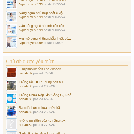
Ngochuyen9999
posted
22/5/24
Nâng ngực phù hợp nhất ở độ...
Ngochuyen9999
posted
16/5/24
Các công nghệ hút mỡ tiên tiến...
Ngochuyen9999
posted
10/5/24
Hút mỡ bụng không phẫu thuật có...
Ngochuyen9999
posted
4/5/24
Chủ đề được yêu thích
Giải pháp lót nền cho concert...
hanatc89
posted
7/7/26
Thùng rác HDPE dung tích 80L
hanatc89
posted
20/7/26
Thùng Nhựa Nắp Kín: Công Cụ Nhỏ...
hanatc89
posted
6/7/26
Báo giá thùng nhựa chữ nhật...
hanatc89
posted
25/7/26
những ưu điểm của xe nâng tay...
hanatc89
posted
27/7/26
Giải mã bí ẩn năng lượng vũ trụ