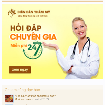
Chị em cùng đọc báo
Ai có nguy cơ mắc cholesterol cao?
Merinco.com.vn
posted
7/1/24