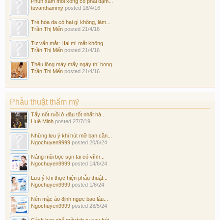
Phun xăm môi xong có phải dặm...
tuvanthammy
posted
18/4/16
Trẻ hóa da có hại gì không, làm...
Trần Thị Mến
posted
21/4/16
Tư vấn mắt: Hai mí mắt không...
Trần Thị Mến
posted
21/4/16
Thêu lông mày mấy ngày thì bong...
Trần Thị Mến
posted
21/4/16
Phẫu thuật thẩm mỹ
Tẩy nốt ruồi ở đâu tốt nhất hà...
Huệ Minh
posted
27/7/19
Những lưu ý khi hút mỡ bạn cần...
Ngochuyen9999
posted
20/6/24
Nâng mũi bọc sụn tai có vĩnh...
Ngochuyen9999
posted
14/6/24
Lưu ý khi thực hiện phẫu thuật...
Ngochuyen9999
posted
1/6/24
Nên mặc áo định ngực bao lâu...
Ngochuyen9999
posted
28/5/24
Cách hạn chế mỡ tích tụ sau hút...