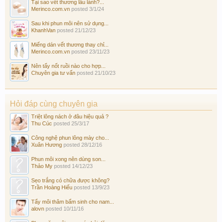
Tại sao vết thương lâu lành?...
Merinco.com.vn
posted
3/1/24
Sau khi phun môi nên sử dụng...
KhanhVan
posted
21/12/23
Miếng dán vết thương thay chỉ...
Merinco.com.vn
posted
23/11/23
Nên tẩy nốt ruồi nào cho hợp...
Chuyên gia tư vấn
posted
21/10/23
Hỏi đáp cùng chuyên gia
Triệt lông nách ở đâu hiệu quả ?
Thu Cúc
posted
25/3/17
Công nghệ phun lông mày cho...
Xuân Hương
posted
28/12/16
Phun môi xong nên dùng son...
Thảo My
posted
14/12/23
Sẹo trắng có chữa được không?
Trần Hoàng Hiếu
posted
13/9/23
Tẩy môi thâm bẩm sinh cho nam...
alovn
posted
10/11/16