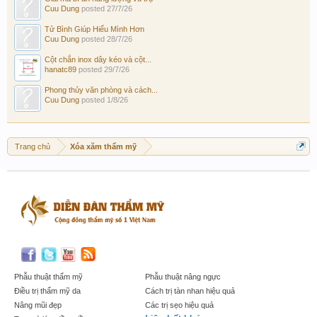
Cuu Dung
posted
27/7/26
Tử Bình Giúp Hiểu Mình Hơn
Cuu Dung
posted
28/7/26
Cột chắn inox dây kéo và cột...
hanatc89
posted
29/7/26
Phong thủy văn phòng và cách...
Cuu Dung
posted
1/8/26
Trang chủ
Xóa xăm thẩm mỹ
Phẫu thuật thẩm mỹ
Phẫu thuật nâng ngực
Điều trị thẩm mỹ da
Cách trị tàn nhan hiệu quả
Nâng mũi đẹp
Các trị sẹo hiệu quả