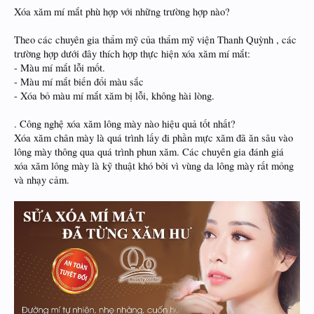
Xóa xăm mí mắt phù hợp với những trường hợp nào?
Theo các chuyên gia thẩm mỹ của thẩm mỹ viện Thanh Quỳnh , các
trường hợp dưới đây thích hợp thực hiện xóa xăm mí mắt:
- Màu mí mắt lỗi mốt.
- Màu mí mắt biến đổi màu sắc
- Xóa bỏ màu mí mắt xăm bị lỗi, không hài lòng.
. Công nghệ xóa xăm lông mày nào hiệu quả tốt nhất?
Xóa xăm chân mày là quá trình lấy đi phần mực xăm đã ăn sâu vào
lông mày thông qua quá trình phun xăm. Các chuyên gia đánh giá
xóa xăm lông mày là kỹ thuật khó bởi vì vùng da lông mày rất mỏng
và nhạy cảm.