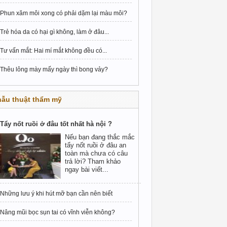
Phun xăm môi xong có phải dặm lại màu môi?
Trẻ hóa da có hại gì không, làm ở đâu...
Tư vấn mắt: Hai mí mắt không đều có...
Thêu lông mày mấy ngày thì bong vảy?
hẫu thuật thẩm mỹ
Tẩy nốt ruồi ở đâu tốt nhất hà nội ?
Nếu bạn đang thắc mắc
tẩy nốt ruồi ở đâu an
toàn mà chưa có câu
trả lời? Tham khảo
ngay bài viết...
Những lưu ý khi hút mỡ bạn cần nên biết
Nâng mũi bọc sụn tai có vĩnh viễn không?