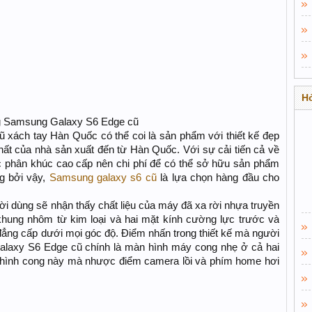
Hỏ
ng Samsung Galaxy S6 Edge cũ
xách tay Hàn Quốc có thể coi là sản phẩm với thiết kế đẹp
hất của nhà sản xuất đến từ Hàn Quốc. Với sự cải tiến cả về
huộc phân khúc cao cấp nên chi phí để có thể sở hữu sản phẩm
g bởi vậy,
Samsung galaxy s6 cũ
là lựa chọn hàng đầu cho
 dùng sẽ nhận thấy chất liệu của máy đã xa rời nhựa truyền
i khung nhôm từ kim loại và hai mặt kính cường lực trước và
đẳng cấp dưới mọi góc độ. Điểm nhấn trong thiết kế mà người
alaxy S6 Edge cũ chính là màn hình máy cong nhẹ ở cả hai
n hình cong này mà nhược điểm camera lồi và phím home hơi