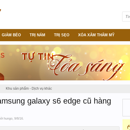
GIẢM BÉO
TRỊ NÁM
TRỊ SẸO
XÓA XĂM THẨM MỸ
Khu sản phẩm - Dịch vụ khác
amsung galaxy s6 edge cũ hàng
bởi
hungo
,
9/8/16
.