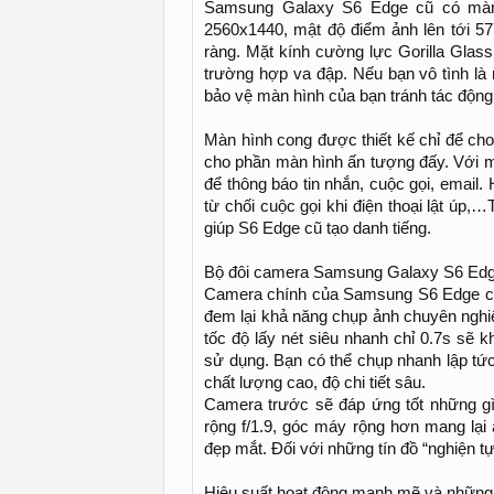
Samsung Galaxy S6 Edge cũ có màn 
2560x1440, mật độ điểm ảnh lên tới 577
ràng. Mặt kính cường lực Gorilla Glass
trường hợp va đập. Nếu bạn vô tình là 
bảo vệ màn hình của bạn tránh tác động, 
Màn hình cong được thiết kế chỉ để ch
cho phần màn hình ấn tượng đấy. Với m
để thông báo tin nhắn, cuộc gọi, email. 
từ chối cuộc gọi khi điện thoại lật úp
giúp S6 Edge cũ tạo danh tiếng.
Bộ đôi camera Samsung Galaxy S6 Edg
Camera chính của Samsung S6 Edge cũ 
đem lại khả năng chụp ảnh chuyên nghi
tốc độ lấy nét siêu nhanh chỉ 0.7s sẽ
sử dụng. Bạn có thể chụp nhanh lập tứ
chất lượng cao, độ chi tiết sâu.
Camera trước sẽ đáp ứng tốt những 
rộng f/1.9, góc máy rộng hơn mang lại
đẹp mắt. Đối với những tín đồ “nghiện 
Hiệu suất hoạt động mạnh mẽ và những 