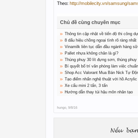
Theo:
http://mobilecity.vn/samsung/sa
Chủ đề cùng chuyên mục
Thông tin cập nhật về tiến độ thi công
8 dấu hiệu chồng ngoại tình rõ ràng nhất
Vinamilk liên tục dẫn đầu ngành hàng s
Pallet nhựa không chân là gì?
Thùng phuy 30 lít đựng sơn, thùng phuy
Bí quyết bố trí văn phòng làm việc chuẩ
Shop Acc Valorant Mua Bán Nick Tự Độ
Tạo điểm nhấn nghệ thuật với hồ Acrylic
Xe cẩu mini 2 tấn, 3 tấn
Hướng dẫn thay túi hậu môn nhân tạo
hungo
,
9/8/16