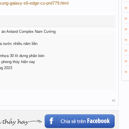
msung-galaxy-s6-edge-cu-prd779.html
 dự án Anland Complex Nam Cường
ữa nước nhiều năm liền
 nhựa 30 lít đựng phân bón
n phong thủy hiện nay
ng 2023
#1