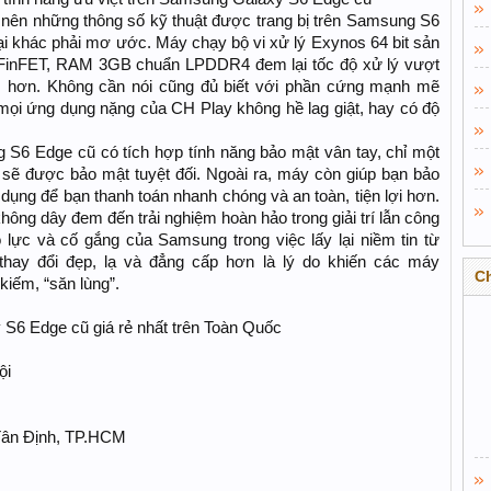
ên những thông số kỹ thuật được trang bị trên Samsung S6
ại khác phải mơ ước. Máy chạy bộ vi xử lý Exynos 64 bit sản
 FinFET, RAM 3GB chuẩn LPDDR4 đem lại tốc độ xử lý vượt
ệm hơn. Không cần nói cũng đủ biết với phần cứng mạnh mẽ
ọi ứng dụng nặng của CH Play không hề lag giật, hay có độ
S6 Edge cũ có tích hợp tính năng bảo mật vân tay, chỉ một
 sẽ được bảo mật tuyệt đối. Ngoài ra, máy còn giúp bạn bảo
 dụng để bạn thanh toán nhanh chóng và an toàn, tiện lợi hơn.
ông dây đem đến trải nghiệm hoàn hảo trong giải trí lẫn công
 lực và cố gắng của Samsung trong việc lấy lại niềm tin từ
 thay đổi đẹp, lạ và đẳng cấp hơn là lý do khiến các máy
C
iếm, “săn lùng”.
 S6 Edge cũ giá rẻ nhất trên Toàn Quốc
ội
Tân Định, TP.HCM