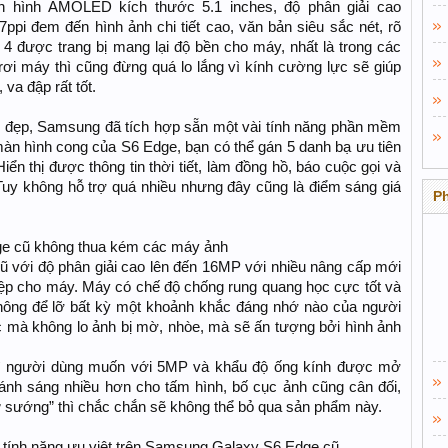
hình AMOLED kích thước 5.1 inches, độ phân giải cao
ppi đem đến hình ảnh chi tiết cao, văn bản siêu sắc nét, rõ
 4 được trang bị mang lại độ bền cho máy, nhất là trong các
rơi máy thì cũng đừng quá lo lắng vì kính cường lực sẽ giúp
va đập rất tốt.
o đẹp, Samsung đã tích hợp sẵn một vài tính năng phần mềm
àn hình cong của S6 Edge, bạn có thể gán 5 danh bạ ưu tiên
Hiển thị được thông tin thời tiết, làm đồng hồ, báo cuộc gọi và
,…Tuy không hỗ trợ quá nhiều nhưng đây cũng là điểm sáng giá
P
e cũ không thua kém các máy ảnh
với độ phân giải cao lên đến 16MP với nhiều nâng cấp mới
ệp cho máy. Máy có chế độ chống rung quang học cực tốt và
 không để lỡ bất kỳ một khoảnh khắc đáng nhớ nào của người
c mà không lo ảnh bị mờ, nhòe, mà sẽ ấn tượng bởi hình ảnh
gì người dùng muốn với 5MP và khẩu độ ống kính được mở
 ánh sáng nhiều hơn cho tấm hình, bố cục ảnh cũng cân đối,
tự sướng” thì chắc chắn sẽ không thể bỏ qua sản phẩm này.
tính năng ưu việt trên Samsung Galaxy S6 Edge cũ