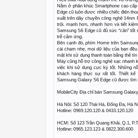
Nằm ở phân khúc Smartphone cao cấp n
Edge cũ luôn được nhiều chiếc điện tho
xuất trên dây chuyền công nghệ 14nm
trội. mạnh hơn, nhanh hơn và tiết ki
Samsung S6 Edge cũ đủ sức “cân” tốt m
trễ cảm ứng.
Bên cạnh đó, phím Home trên Samsung 
cái chạm nhẹ, mọi dữ liệu của bạn đều
mật khi sử dụng thanh toán bằng thẻ tín
Máy cũng hỗ trợ công nghệ sạc nhanh kh
việc khi sử dụng cực kỳ tốt. Những nỗ
khách hàng thực sự rất tốt. Thiết kế
Samsung Galaxy S6 Edge cũ được tìm k
MobileCity Địa chỉ bán Samsung Galaxy
Hà Nội: Số 120 Thái Hà, Đống Đa, Hà N
Hotline: 0969.120.120 & 0433.120.120
HCM: Số 123 Trần Quang Khải, Q.1, P.
Hotline: 0965.123.123 & 0822.300.600