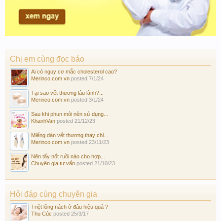
Chị em cùng đọc báo
Ai có nguy cơ mắc cholesterol cao?
Merinco.com.vn
posted
7/1/24
Tại sao vết thương lâu lành?...
Merinco.com.vn
posted
3/1/24
Sau khi phun môi nên sử dụng...
KhanhVan
posted
21/12/23
Miếng dán vết thương thay chỉ...
Merinco.com.vn
posted
23/11/23
Nên tẩy nốt ruồi nào cho hợp...
Chuyên gia tư vấn
posted
21/10/23
Hỏi đáp cùng chuyên gia
Triệt lông nách ở đâu hiệu quả ?
Thu Cúc
posted
25/3/17