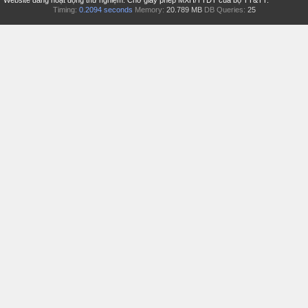
Timing:
0.2094 seconds
Memory:
20.789 MB
DB Queries:
25