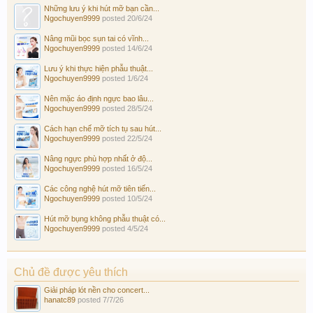
Những lưu ý khi hút mỡ bạn cần...
Ngochuyen9999
posted
20/6/24
Nâng mũi bọc sụn tai có vĩnh...
Ngochuyen9999
posted
14/6/24
Lưu ý khi thực hiện phẫu thuật...
Ngochuyen9999
posted
1/6/24
Nên mặc áo định ngực bao lâu...
Ngochuyen9999
posted
28/5/24
Cách hạn chế mỡ tích tụ sau hút...
Ngochuyen9999
posted
22/5/24
Nâng ngực phù hợp nhất ở độ...
Ngochuyen9999
posted
16/5/24
Các công nghệ hút mỡ tiên tiến...
Ngochuyen9999
posted
10/5/24
Hút mỡ bụng không phẫu thuật có...
Ngochuyen9999
posted
4/5/24
Chủ đề được yêu thích
Giải pháp lót nền cho concert...
hanatc89
posted
7/7/26