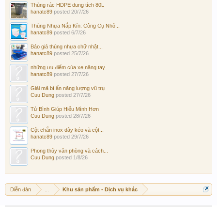
Thùng rác HDPE dung tích 80L
hanatc89
posted
20/7/26
Thùng Nhựa Nắp Kín: Công Cụ Nhỏ...
hanatc89
posted
6/7/26
Báo giá thùng nhựa chữ nhật...
hanatc89
posted
25/7/26
những ưu điểm của xe nâng tay...
hanatc89
posted
27/7/26
Giải mã bí ẩn năng lượng vũ trụ
Cuu Dung
posted
27/7/26
Tử Bình Giúp Hiểu Mình Hơn
Cuu Dung
posted
28/7/26
Cột chắn inox dây kéo và cột...
hanatc89
posted
29/7/26
Phong thủy văn phòng và cách...
Cuu Dung
posted
1/8/26
Diễn đàn
...
Khu sản phẩm - Dịch vụ khác