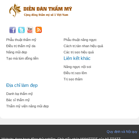
Phẫu thuật thẩm mỹ
Phẫu thuật nâng ngực
Điều trị thẩm mỹ da
Cách trị tàn nhan hiệu quả
Nâng mũi đẹp
Các trị sẹo hiệu quả
Liên kết khác
Tạo mà lúm đồng tiền
Nâng ngực nội soi
Điều trị sẹo lõm
Trị sẹo thâm
Địa chỉ làm đẹp
Danh bạ thẩm mỹ
Bác sĩ thẩm mỹ
Thẩm mỹ viện nâng mũi đẹp
Quy định và Nội quy
Website đang hoạt động thử nghiệm. Chờ giấy phép MXH/TTDT của bộ TT&TT.