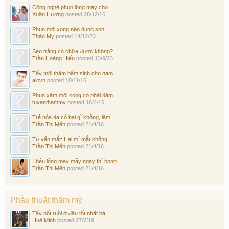
Công nghệ phun lông mày cho...
Xuân Hương
posted
28/12/16
Phun môi xong nên dùng son...
Thảo My
posted
14/12/23
Sẹo trắng có chữa được không?
Trần Hoàng Hiếu
posted
13/9/23
Tẩy môi thâm bẩm sinh cho nam...
alovn
posted
10/11/16
Phun xăm môi xong có phải dặm...
tuvanthammy
posted
18/4/16
Trẻ hóa da có hại gì không, làm...
Trần Thị Mến
posted
21/4/16
Tư vấn mắt: Hai mí mắt không...
Trần Thị Mến
posted
21/4/16
Thêu lông mày mấy ngày thì bong...
Trần Thị Mến
posted
21/4/16
Phẫu thuật thẩm mỹ
Tẩy nốt ruồi ở đâu tốt nhất hà...
Huệ Minh
posted
27/7/19