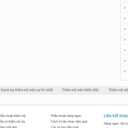
Danh bạ thẩm mỹ viện uy tín nhất
Thẩm mỹ viện Miền Bắc
Thẩm mỹ vi
Liên kết khá
hẫu thuật thẩm mỹ
Phẫu thuật nâng ngực
iều trị thẩm mỹ da
Cách trị tàn nhan hiệu quả
Nâng ngực nội so
âng mũi đẹp
Các trị sẹo hiệu quả