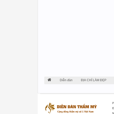
Diễn đàn
ĐỊA CHỈ LÀM ĐẸP
P
Đ
N