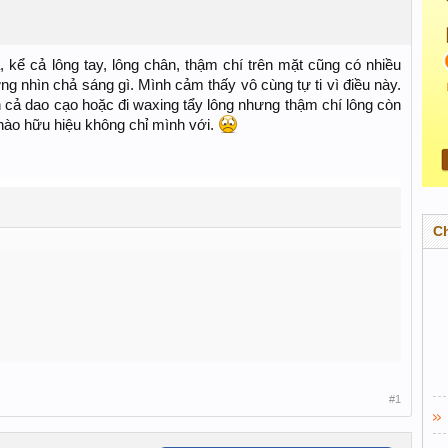
kể cả lông tay, lông chân, thậm chí trên mặt cũng có nhiều
g nhìn chả sáng gì. Mình cảm thấy vô cùng tự ti vì điều này.
òn cả dao cạo hoặc đi waxing tẩy lông nhưng thậm chí lông còn
ào hữu hiệu không chỉ mình với.
C
#1