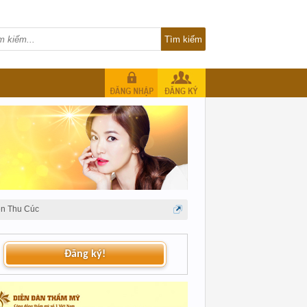
ện Thu Cúc
Đăng ký!