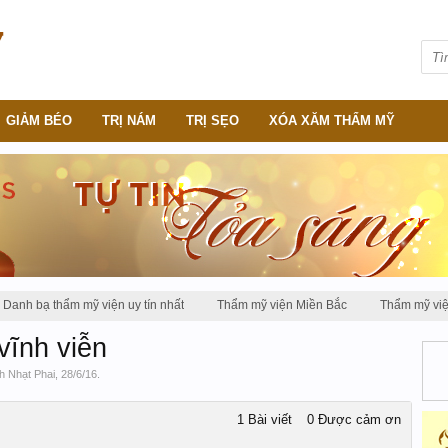
GIẢM BÉO
TRỊ NÁM
TRỊ SẸO
XÓA XĂM THẨM MỸ
Danh bạ thẩm mỹ viện uy tín nhất
Thẩm mỹ viện Miền Bắc
Thẩm mỹ vi
vĩnh viễn
h Nhạt Phai
,
28/6/16
.
1 Bài viết
0 Được cảm ơn