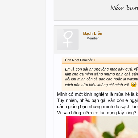
Bạch Liễn
Member
Tình Nhạt Phai nói:
↑
Em là con gái nhưng lông mọc dày quá, kể c
làm cho da mình trắng nhưng nhìn chả sáng 
đôi khi mình còn cả dao cạo hoặc đi waxin
cách nào hữu hiệu không chỉ mình với.
Mình có một kinh nghiệm là mùa hè là k
Tuy nhiên, nhiều bạn gái vẫn còn e ngạ
cảnh giống bạn nhưng mình đã sạch lôn
Vì sao hồng xiêm có tác dụng tẩy lông?