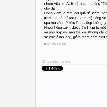
nhóm vitamin A, E sẽ nhanh chóng "đá
cho da.
Hồng xiêm là một loại quả dễ kiếm, b
tươi... là có thể tạo ra kem triệt lông v
spa mà vẫn sở hữu làn da đẹp không tỳ 
Nhựa hồng xiêm được đánh giá là một 
và phù hợp với mọi loại da. Không chỉ 
se khít lỗ lân lông, giảm thâm nám hiệu 
Bạch Liễn
,
28/6/16
Chia sẻ trang này