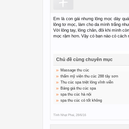
Em là con gái nhưng lông mọc dày quá, 
lông tơ mọc, làm cho da mình trắng nhưn
Với lông tay, lông chân, đôi khi mình c
mọc rậm hơn. Vậy có bạn nào có cách n
Chủ đề cùng chuyên mục
Massage thu cúc
thẩm mỹ viện thu cúc 288 tây sơn
Thu cúc spa triệt lông vĩnh viễn
Bảng giá thu cúc spa
spa thu cúc hà nội
spa thu cúc có tốt không
Tình Nhạt Phai
,
28/6/16