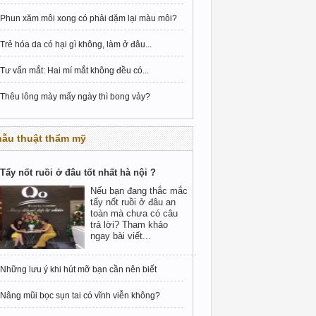
Phun xăm môi xong có phải dặm lại màu môi?
Trẻ hóa da có hại gì không, làm ở đâu...
Tư vấn mắt: Hai mí mắt không đều có...
Thêu lông mày mấy ngày thì bong vảy?
hẫu thuật thẩm mỹ
Tẩy nốt ruồi ở đâu tốt nhất hà nội ?
Nếu bạn đang thắc mắc
tẩy nốt ruồi ở đâu an
toàn mà chưa có câu
trả lời? Tham khảo
ngay bài viết...
Những lưu ý khi hút mỡ bạn cần nên biết
Nâng mũi bọc sụn tai có vĩnh viễn không?