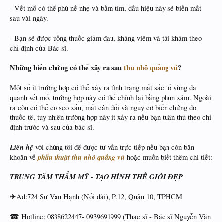
- Vết mổ có thể phù nề nhẹ và bấm tím, dấu hiệu này sẽ biến mất
sau vài ngày.
- Bạn sẽ được uống thuốc giảm đau, kháng viêm và tái khám theo
chỉ định của Bác sĩ.
Những biến chứng có thể xảy ra sau
thu nhỏ quầng vú
?
Một số ít trường hợp có thể xảy ra tình trạng mất sắc tố vùng da
quanh vết mổ, trường hợp này có thể chỉnh lại bằng phun xăm. Ngoài
ra còn có thể có sẹo xấu, mất cân đối và nguy cơ biến chứng do
thuốc tê, tuy nhiên trường hợp này ít xảy ra nếu bạn tuân thủ theo chỉ
định trước và sau của bác sĩ.
Liên hệ
với chúng tôi để được tư vấn trực tiếp nếu bạn còn băn
phẫu thuật thu nhỏ quầng vú
khoăn về
hoặc muốn biết thêm chi tiết:
TRUNG TÂM THẨM MỸ - TẠO HÌNH THẾ GIỚI ĐẸP
✈Ad:724 Sư Vạn Hạnh (Nối dài), P.12, Quận 10, TPHCM
☎ Hotline: 0838622447- 0939691999 (Thạc sĩ - Bác sĩ Nguyễn Văn