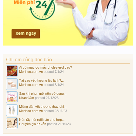
Chị em cùng đọc báo
Ai có nguy cơ mắc cholesterol cao?
Merinco.com.vn
posted
7/1/24
Tại sao vết thương lâu lành?...
Merinco.com.vn
posted
3/1/24
Sau khi phun môi nên sử dụng...
KhanhVan
posted
21/12/23
Miếng dán vết thương thay chỉ...
Merinco.com.vn
posted
23/11/23
Nên tẩy nốt ruồi nào cho hợp...
Chuyên gia tư vấn
posted
21/10/23