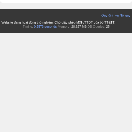
Quy định và Nội quy
Website đang hoạt động thử nghiệm. Chờ giấy phép MXH/TTDT của bộ TT&TT.
Timing:
0.2573 seconds
Memory:
20.827 MB
DB Queries:
25