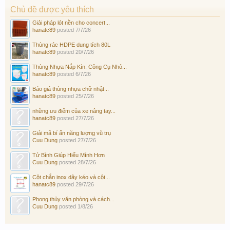
Chủ đề được yêu thích
Giải pháp lót nền cho concert...
hanatc89
posted
7/7/26
Thùng rác HDPE dung tích 80L
hanatc89
posted
20/7/26
Thùng Nhựa Nắp Kín: Công Cụ Nhỏ...
hanatc89
posted
6/7/26
Báo giá thùng nhựa chữ nhật...
hanatc89
posted
25/7/26
những ưu điểm của xe nâng tay...
hanatc89
posted
27/7/26
Giải mã bí ẩn năng lượng vũ trụ
Cuu Dung
posted
27/7/26
Tử Bình Giúp Hiểu Mình Hơn
Cuu Dung
posted
28/7/26
Cột chắn inox dây kéo và cột...
hanatc89
posted
29/7/26
Phong thủy văn phòng và cách...
Cuu Dung
posted
1/8/26