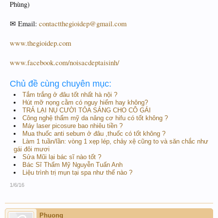
Phùng)
✉ Email:
contactthegioidep@gmail.com
www.thegioidep.com
www.facebook.com/noisacdeptaisinh/
Chủ đề cùng chuyên mục:
Tắm trắng ở đâu tốt nhất hà nội ?
Hút mỡ nọng cằm có nguy hiểm hay không?
TRẢ LẠI NỤ CƯỜI TỎA SÁNG CHO CÔ GÁI
Công nghệ thẩm mỹ da nâng cơ hifu có tốt không ?
Máy laser picosure bao nhiêu tiền ?
Mua thuốc anti sebum ở đâu ,thuốc có tốt không ?
Làm 1 tuần/lần: vòng 1 xẹp lép, chảy xệ cũng to và săn chắc như
gái đôi mươi
Sửa Mũi lại bác sĩ nào tốt ?
Bác Sĩ Thẩm Mỹ Nguyễn Tuấn Anh
Liệu trình trị mụn tại spa như thế nào ?
1/6/16
Phuong