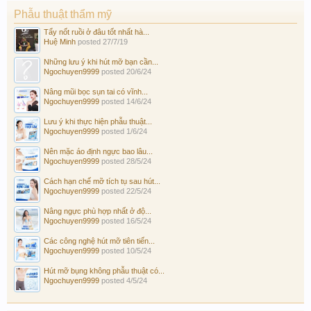
Phẫu thuật thẩm mỹ
Tẩy nốt ruồi ở đâu tốt nhất hà...
Huệ Minh
posted
27/7/19
Những lưu ý khi hút mỡ bạn cần...
Ngochuyen9999
posted
20/6/24
Nâng mũi bọc sụn tai có vĩnh...
Ngochuyen9999
posted
14/6/24
Lưu ý khi thực hiện phẫu thuật...
Ngochuyen9999
posted
1/6/24
Nên mặc áo định ngực bao lâu...
Ngochuyen9999
posted
28/5/24
Cách hạn chế mỡ tích tụ sau hút...
Ngochuyen9999
posted
22/5/24
Nâng ngực phù hợp nhất ở độ...
Ngochuyen9999
posted
16/5/24
Các công nghệ hút mỡ tiên tiến...
Ngochuyen9999
posted
10/5/24
Hút mỡ bụng không phẫu thuật có...
Ngochuyen9999
posted
4/5/24