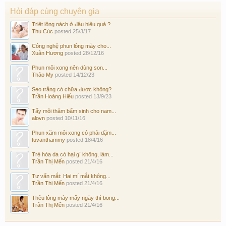
Hỏi đáp cùng chuyên gia
Triệt lông nách ở đâu hiệu quả ?
Thu Cúc
posted
25/3/17
Công nghệ phun lông mày cho...
Xuân Hương
posted
28/12/16
Phun môi xong nên dùng son...
Thảo My
posted
14/12/23
Sẹo trắng có chữa được không?
Trần Hoàng Hiếu
posted
13/9/23
Tẩy môi thâm bẩm sinh cho nam...
alovn
posted
10/11/16
Phun xăm môi xong có phải dặm...
tuvanthammy
posted
18/4/16
Trẻ hóa da có hại gì không, làm...
Trần Thị Mến
posted
21/4/16
Tư vấn mắt: Hai mí mắt không...
Trần Thị Mến
posted
21/4/16
Thêu lông mày mấy ngày thì bong...
Trần Thị Mến
posted
21/4/16