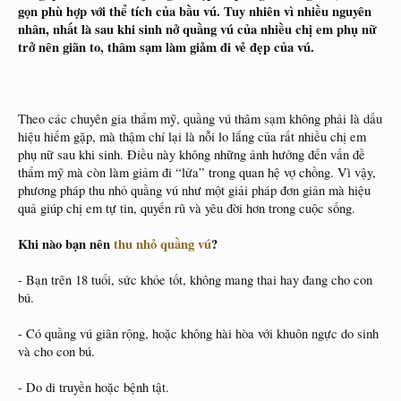
gọn phù hợp với thể tích của bầu vú. Tuy nhiên vì nhiều nguyên
nhân, nhất là sau khi sinh nở quầng vú của nhiều chị em phụ nữ
trở nên giãn to, thâm sạm làm giảm đi vẻ đẹp của vú.
Theo các chuyên gia thẩm mỹ, quầng vú thâm sạm không phải là dấu
hiệu hiếm gặp, mà thậm chí lại là nỗi lo lắng của rất nhiều chị em
phụ nữ sau khi sinh. Điều này không những ảnh hưởng đến vấn đề
thẩm mỹ mà còn làm giảm đi “lửa” trong quan hệ vợ chồng. Vì vậy,
phương pháp thu nhỏ quầng vú như một giải pháp đơn giản mà hiệu
quả giúp chị em tự tin, quyến rũ và yêu đời hơn trong cuộc sống.
Khi nào bạn nên
thu nhỏ quầng vú
?
- Bạn trên 18 tuổi, sức khỏe tốt, không mang thai hay đang cho con
bú.
- Có quầng vú giãn rộng, hoặc không hài hòa với khuôn ngực do sinh
và cho con bú.
- Do di truyền hoặc bệnh tật.