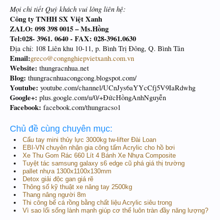
Mọi chi tiết Quý khách vui lòng liên hệ:
Công ty TNHH SX Việt Xanh
ZALO: 098 398 0015 – Ms.Hồng
Tel:028- 3961. 0640 - FAX: 028-3961.0630
Địa chỉ: 108 Liên khu 10-11, p. Bình Trị Đông, Q. Bình Tân
Email:
greco@congnghiepvietxanh.com.vn
Website:
thungracnhua.net
Blog:
thungracnhuacongcong.blogspot.com/
Youtube:
youtube.com/channel/UCnJys6aYYcCfj5V9IaRdwhg
Google+:
plus.google.com/u/0/+ĐứcHồngAnhNguyễn
Facebook:
facebook.com/thungracso1
Chủ đề cùng chuyên mục:
Cẩu tay mini thủy lực 3000kg tw-lifter Đài Loan
EBI-VN chuyên nhận gia công tấm Acrylic cho hồ bơi
Xe Thu Gom Rác 660 Lít 4 Bánh Xe Nhựa Composite
Tuyệt tác samsung galaxy s6 edge cũ phá giá thị trường
pallet nhựa 1300x1100x130mm
Detox giải độc gan giá rẽ
Thông số kỹ thuật xe nâng tay 2500kg
Thang nâng người 8m
Thi công bể cá rồng bằng chất liệu Acrylic siêu trong
Vì sao lối sống lành mạnh giúp cơ thể luôn tràn đầy năng lượng?