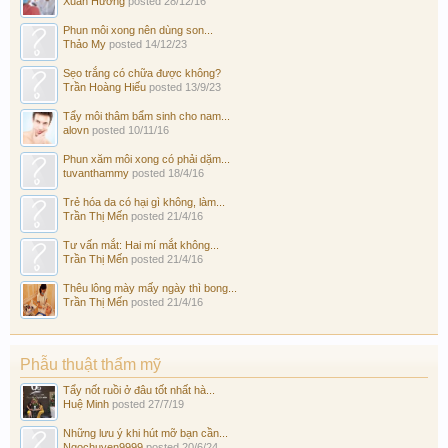
Xuân Hương
posted
28/12/16
Phun môi xong nên dùng son...
Thảo My
posted
14/12/23
Sẹo trắng có chữa được không?
Trần Hoàng Hiếu
posted
13/9/23
Tẩy môi thâm bẩm sinh cho nam...
alovn
posted
10/11/16
Phun xăm môi xong có phải dặm...
tuvanthammy
posted
18/4/16
Trẻ hóa da có hại gì không, làm...
Trần Thị Mến
posted
21/4/16
Tư vấn mắt: Hai mí mắt không...
Trần Thị Mến
posted
21/4/16
Thêu lông mày mấy ngày thì bong...
Trần Thị Mến
posted
21/4/16
Phẫu thuật thẩm mỹ
Tẩy nốt ruồi ở đâu tốt nhất hà...
Huệ Minh
posted
27/7/19
Những lưu ý khi hút mỡ bạn cần...
Ngochuyen9999
posted
20/6/24