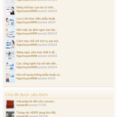
Nâng mũi bọc sụn tai có vĩnh...
Ngochuyen9999
posted
14/6/24
Lưu ý khi thực hiện phẫu thuật...
Ngochuyen9999
posted
1/6/24
Nên mặc áo định ngực bao lâu...
Ngochuyen9999
posted
28/5/24
Cách hạn chế mỡ tích tụ sau hút...
Ngochuyen9999
posted
22/5/24
Nâng ngực phù hợp nhất ở độ...
Ngochuyen9999
posted
16/5/24
Các công nghệ hút mỡ tiên tiến...
Ngochuyen9999
posted
10/5/24
Hút mỡ bụng không phẫu thuật có...
Ngochuyen9999
posted
4/5/24
Chủ đề được yêu thích
Giải pháp lót nền cho concert...
hanatc89
posted
7/7/26
Thùng rác HDPE dung tích 80L
hanatc89
posted
20/7/26