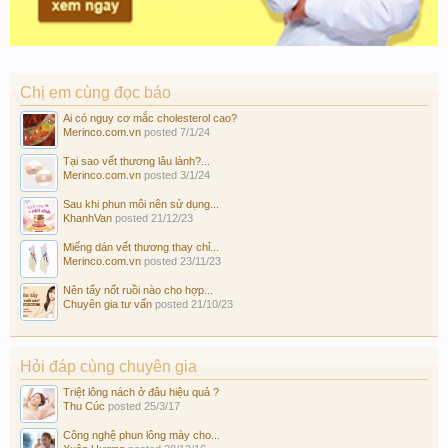
Chị em cùng đọc báo
Ai có nguy cơ mắc cholesterol cao?
Merinco.com.vn
posted
7/1/24
Tại sao vết thương lâu lành?...
Merinco.com.vn
posted
3/1/24
Sau khi phun môi nên sử dụng...
KhanhVan
posted
21/12/23
Miếng dán vết thương thay chỉ...
Merinco.com.vn
posted
23/11/23
Nên tẩy nốt ruồi nào cho hợp...
Chuyên gia tư vấn
posted
21/10/23
Hỏi đáp cùng chuyên gia
Triệt lông nách ở đâu hiệu quả ?
Thu Cúc
posted
25/3/17
Công nghệ phun lông mày cho...