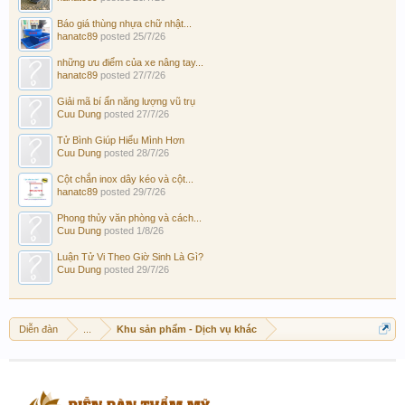
Báo giá thùng nhựa chữ nhật...
hanatc89
posted
25/7/26
những ưu điểm của xe nâng tay...
hanatc89
posted
27/7/26
Giải mã bí ẩn năng lượng vũ trụ
Cuu Dung
posted
27/7/26
Tử Bình Giúp Hiểu Mình Hơn
Cuu Dung
posted
28/7/26
Cột chắn inox dây kéo và cột...
hanatc89
posted
29/7/26
Phong thủy văn phòng và cách...
Cuu Dung
posted
1/8/26
Luận Tử Vi Theo Giờ Sinh Là Gì?
Cuu Dung
posted
29/7/26
Diễn đàn
...
Khu sản phẩm - Dịch vụ khác