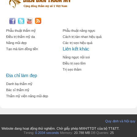
Phẫu thuật thẩm mỹ
Phẫu thuật nâng ngực
Điều trị thẩm mỹ da
Cách trị tàn nhan hiệu quả
Nâng mũi đẹp
Các trị sẹo hiệu quả
Liên kết khác
Tạo mà lúm đồng tiền
Nâng ngực nội soi
Điều trị sẹo lõm
Trị sẹo thâm
Địa chỉ làm đẹp
Danh bạ thẩm mỹ
Bác sĩ thẩm mỹ
Thẩm mỹ viện nâng mũi đẹp
Quy định và Nội quy
Website đang hoạt động thử nghiệm. Chờ giấy phép MXH/TTDT của bộ TT&TT.
Timing:
0.2034 seconds
Memory:
20.788 MB
DB Queries:
25