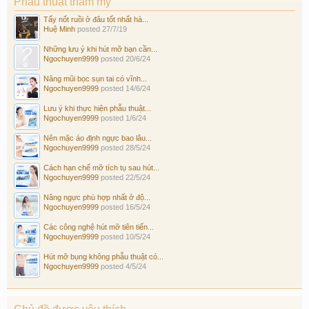
Phẫu thuật thẩm mỹ
Tẩy nốt ruồi ở đâu tốt nhất hà...
Huệ Minh
posted
27/7/19
Những lưu ý khi hút mỡ bạn cần...
Ngochuyen9999
posted
20/6/24
Nâng mũi bọc sụn tai có vĩnh...
Ngochuyen9999
posted
14/6/24
Lưu ý khi thực hiện phẫu thuật...
Ngochuyen9999
posted
1/6/24
Nên mặc áo định ngực bao lâu...
Ngochuyen9999
posted
28/5/24
Cách hạn chế mỡ tích tụ sau hút...
Ngochuyen9999
posted
22/5/24
Nâng ngực phù hợp nhất ở độ...
Ngochuyen9999
posted
16/5/24
Các công nghệ hút mỡ tiên tiến...
Ngochuyen9999
posted
10/5/24
Hút mỡ bụng không phẫu thuật có...
Ngochuyen9999
posted
4/5/24