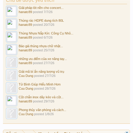
Chủ đề được yêu thích
Giải pháp lót nền cho concert...
hanatc89
posted
7/7/26
Thùng rác HDPE dung tích 80L
hanatc89
posted
20/7/26
Thùng Nhựa Nắp Kín: Công Cụ Nhỏ...
hanatc89
posted
6/7/26
Báo giá thùng nhựa chữ nhật...
hanatc89
posted
25/7/26
những ưu điểm của xe nâng tay...
hanatc89
posted
27/7/26
Giải mã bí ẩn năng lượng vũ trụ
Cuu Dung
posted
27/7/26
Tử Bình Giúp Hiểu Mình Hơn
Cuu Dung
posted
28/7/26
Cột chắn inox dây kéo và cột...
hanatc89
posted
29/7/26
Phong thủy văn phòng và cách...
Cuu Dung
posted
1/8/26