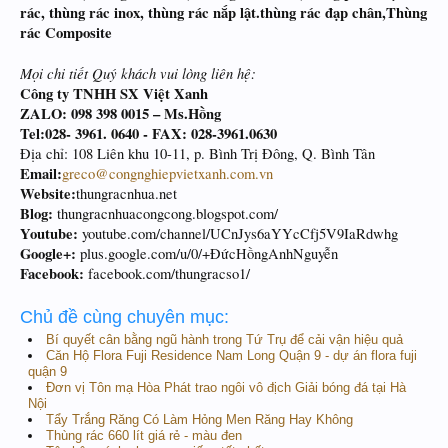
rác, thùng rác inox, thùng rác nắp lật.thùng rác đạp chân,Thùng
rác Composite
Mọi chi tiết Quý khách vui lòng liên hệ:
Công ty TNHH SX Việt Xanh
ZALO: 098 398 0015 – Ms.Hồng
Tel:028- 3961. 0640 - FAX: 028-3961.0630
Địa chỉ: 108 Liên khu 10-11, p. Bình Trị Đông, Q. Bình Tân
Email:
greco@congnghiepvietxanh.com.vn
Website:
thungracnhua.net
Blog:
thungracnhuacongcong.blogspot.com/
Youtube:
youtube.com/channel/UCnJys6aYYcCfj5V9IaRdwhg
Google+:
plus.google.com/u/0/+ĐứcHồngAnhNguyễn
Facebook:
facebook.com/thungracso1/
Chủ đề cùng chuyên mục:
Bí quyết cân bằng ngũ hành trong Tứ Trụ để cải vận hiệu quả
Căn Hộ Flora Fuji Residence Nam Long Quận 9 - dự án flora fuji
quận 9
Đơn vị Tôn mạ Hòa Phát trao ngôi vô địch Giải bóng đá tại Hà
Nội
Tẩy Trắng Răng Có Làm Hỏng Men Răng Hay Không
Thùng rác 660 lít giá rẻ - màu đen