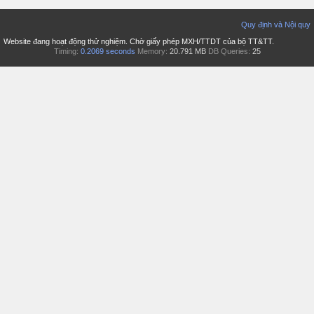
Quy định và Nội quy
Website đang hoạt động thử nghiệm. Chờ giấy phép MXH/TTDT của bộ TT&TT.
Timing:
0.2069 seconds
Memory:
20.791 MB
DB Queries:
25