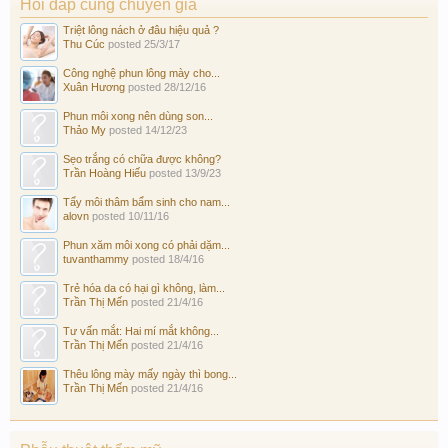
Hỏi đáp cùng chuyên gia
Triệt lông nách ở đâu hiệu quả ?
Thu Cúc
posted
25/3/17
Công nghệ phun lông mày cho...
Xuân Hương
posted
28/12/16
Phun môi xong nên dùng son...
Thảo My
posted
14/12/23
Sẹo trắng có chữa được không?
Trần Hoàng Hiếu
posted
13/9/23
Tẩy môi thâm bẩm sinh cho nam...
alovn
posted
10/11/16
Phun xăm môi xong có phải dặm...
tuvanthammy
posted
18/4/16
Trẻ hóa da có hại gì không, làm...
Trần Thị Mến
posted
21/4/16
Tư vấn mắt: Hai mí mắt không...
Trần Thị Mến
posted
21/4/16
Thêu lông mày mấy ngày thì bong...
Trần Thị Mến
posted
21/4/16