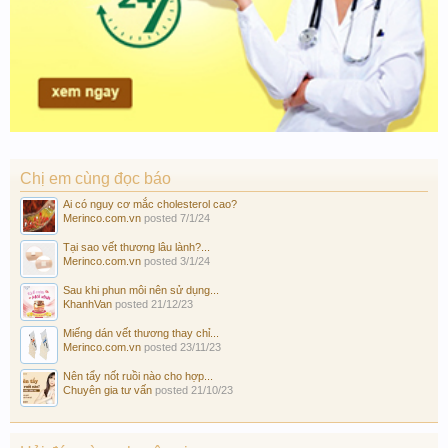
Chị em cùng đọc báo
Ai có nguy cơ mắc cholesterol cao?
Merinco.com.vn
posted
7/1/24
Tại sao vết thương lâu lành?...
Merinco.com.vn
posted
3/1/24
Sau khi phun môi nên sử dụng...
KhanhVan
posted
21/12/23
Miếng dán vết thương thay chỉ...
Merinco.com.vn
posted
23/11/23
Nên tẩy nốt ruồi nào cho hợp...
Chuyên gia tư vấn
posted
21/10/23