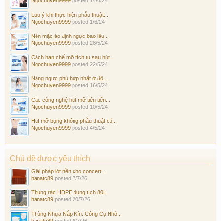
Ngochuyen9999
posted
14/6/24
Lưu ý khi thực hiện phẫu thuật...
Ngochuyen9999
posted
1/6/24
Nên mặc áo định ngực bao lâu...
Ngochuyen9999
posted
28/5/24
Cách hạn chế mỡ tích tụ sau hút...
Ngochuyen9999
posted
22/5/24
Nâng ngực phù hợp nhất ở độ...
Ngochuyen9999
posted
16/5/24
Các công nghệ hút mỡ tiên tiến...
Ngochuyen9999
posted
10/5/24
Hút mỡ bụng không phẫu thuật có...
Ngochuyen9999
posted
4/5/24
Chủ đề được yêu thích
Giải pháp lót nền cho concert...
hanatc89
posted
7/7/26
Thùng rác HDPE dung tích 80L
hanatc89
posted
20/7/26
Thùng Nhựa Nắp Kín: Công Cụ Nhỏ...
hanatc89
posted
6/7/26