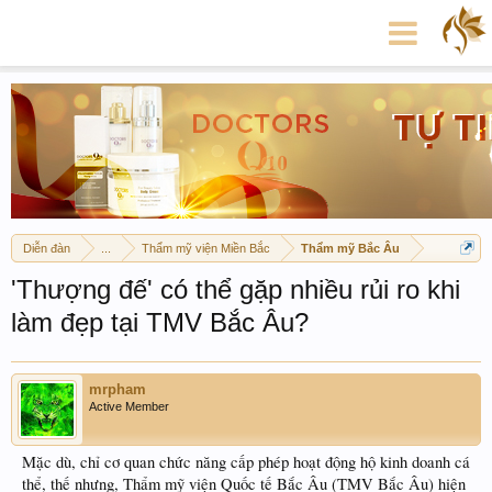
Diễn đàn
...
Thẩm mỹ viện Miền Bắc
Thẩm mỹ Bắc Âu
'Thượng đế' có thể gặp nhiều rủi ro khi
làm đẹp tại TMV Bắc Âu?
mrpham
Active Member
Mặc dù, chỉ cơ quan chức năng cấp phép hoạt động hộ kinh doanh cá
thể, thế nhưng, Thẩm mỹ viện Quốc tế Bắc Âu (TMV Bắc Âu) hiện