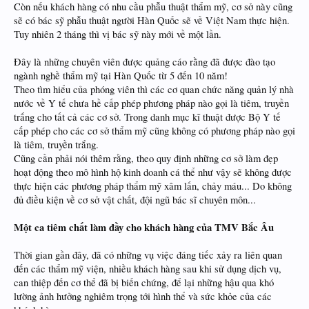
Còn nếu khách hàng có nhu cầu phẫu thuật thẩm mỹ, cơ sở này cũng
sẽ có bác sỹ phẫu thuật người Hàn Quốc sẽ về Việt Nam thực hiện.
Tuy nhiên 2 tháng thì vị bác sỹ này mới về một lần.
Đây là những chuyên viên được quảng cáo rằng đã được đào tạo
ngành nghề thẩm mỹ tại Hàn Quốc từ 5 đến 10 năm!
Theo tìm hiểu của phóng viên thì các cơ quan chức năng quản lý nhà
nước về Y tế chưa hề cấp phép phương pháp nào gọi là tiêm, truyền
trắng cho tất cả các cơ sở. Trong danh mục kĩ thuật được Bộ Y tế
cấp phép cho các cơ sở thẩm mỹ cũng không có phương pháp nào gọi
là tiêm, truyền trắng.
Cũng cần phải nói thêm rằng, theo quy định những cơ sở làm đẹp
hoạt động theo mô hình hộ kinh doanh cá thể như vậy sẽ không được
thực hiện các phương pháp thẩm mỹ xâm lấn, chảy máu... Do không
đủ điều kiện về cơ sở vật chất, đội ngũ bác sĩ chuyên môn...
Một ca tiêm chất làm đầy cho khách hàng của TMV Bắc Âu
Thời gian gần đây, đã có những vụ việc đáng tiếc xảy ra liên quan
đến các thẩm mỹ viện, nhiều khách hàng sau khi sử dụng dịch vụ,
can thiệp đến cơ thể đã bị biến chứng, để lại những hậu qua khó
lường ảnh hưởng nghiêm trọng tới hình thể và sức khỏe của các