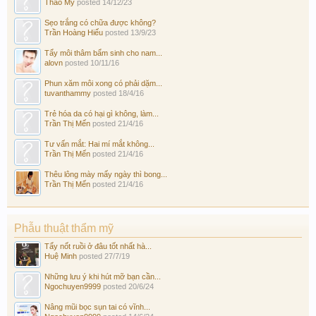
Thảo My
posted
14/12/23
Sẹo trắng có chữa được không?
Trần Hoàng Hiếu
posted
13/9/23
Tẩy môi thâm bẩm sinh cho nam...
alovn
posted
10/11/16
Phun xăm môi xong có phải dặm...
tuvanthammy
posted
18/4/16
Trẻ hóa da có hại gì không, làm...
Trần Thị Mến
posted
21/4/16
Tư vấn mắt: Hai mí mắt không...
Trần Thị Mến
posted
21/4/16
Thêu lông mày mấy ngày thì bong...
Trần Thị Mến
posted
21/4/16
Phẫu thuật thẩm mỹ
Tẩy nốt ruồi ở đâu tốt nhất hà...
Huệ Minh
posted
27/7/19
Những lưu ý khi hút mỡ bạn cần...
Ngochuyen9999
posted
20/6/24
Nâng mũi bọc sụn tai có vĩnh...