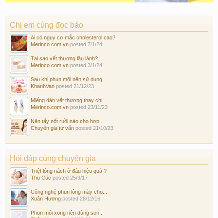
Chị em cùng đọc báo
Ai có nguy cơ mắc cholesterol cao?
Merinco.com.vn
posted
7/1/24
Tại sao vết thương lâu lành?...
Merinco.com.vn
posted
3/1/24
Sau khi phun môi nên sử dụng...
KhanhVan
posted
21/12/23
Miếng dán vết thương thay chỉ...
Merinco.com.vn
posted
23/11/23
Nên tẩy nốt ruồi nào cho hợp...
Chuyên gia tư vấn
posted
21/10/23
Hỏi đáp cùng chuyên gia
Triệt lông nách ở đâu hiệu quả ?
Thu Cúc
posted
25/3/17
Công nghệ phun lông mày cho...
Xuân Hương
posted
28/12/16
Phun môi xong nên dùng son...