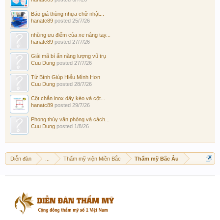
Báo giá thùng nhựa chữ nhật...
hanatc89
posted
25/7/26
những ưu điểm của xe nâng tay...
hanatc89
posted
27/7/26
Giải mã bí ẩn năng lượng vũ trụ
Cuu Dung
posted
27/7/26
Tử Bình Giúp Hiểu Mình Hơn
Cuu Dung
posted
28/7/26
Cột chắn inox dây kéo và cột...
hanatc89
posted
29/7/26
Phong thủy văn phòng và cách...
Cuu Dung
posted
1/8/26
Diễn đàn
...
Thẩm mỹ viện Miền Bắc
Thẩm mỹ Bắc Âu