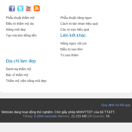
Phẫu thuật thẩm mỹ
Phẫu thuật nâng ngực
Điều trị thẩm mỹ da
Cách trị tàn nhan hiệu quả
Nâng mũi đẹp
Các trị sẹo hiệu quả
Liên kết khác
Tạo mà lúm đồng tiền
Nâng ngực nội soi
Điều trị sẹo lõm
Trị sẹo thâm
Địa chỉ làm đẹp
Danh bạ thẩm mỹ
Bác sĩ thẩm mỹ
Thẩm mỹ viện nâng mũi đẹp
Quy định và Nội quy
Website đang hoạt động thử nghiệm. Chờ giấy phép MXH/TTDT của bộ TT&TT.
Timing:
0.2994 seconds
Memory:
21.215 MB
DB Queries:
56