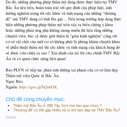
Do đó, những phương pháp thẩm mỹ đang được thực hiện tại TMV
Bắc Âu nêu trên, hoàn toàn trái với quy định của pháp luật, ảnh
hưởng nghiêm trọng tới sức khỏe và tính mạng của những “thượng
đế” mà TMV đang cố tình lừa gạt… Nếu trong trường hợp đang thực
hiện những phương pháp thẩm mỹ trên xảy ra biến chứng y khoa
hoặc những phản ứng phụ không mong muốn thì liệu rằng những
chuyên viên, bác sỹ được giới thiệu là "giàu kinh nghiệm" cộng với
cơ sở vật chất của một cơ sở không phải là phòng khám chuyên khoa
về phẫu thuật thẩm mỹ thì sức khỏe và tính mạng của khách hàng đó
sẽ được cứu chữa ra sao ? Xin dành câu trả lời cho chính TMV Bắc
Âu và cơ quan chức năng liên quan!
Báo PLVN sẽ tiếp tục phản ánh những sai phạm của cơ sở làm đẹp
Thẩm mỹ viện Quốc tế Bắc Âu.
Ngọc Bảo
Nguồn:
https://goo.gl/SQu6DK
Chủ đề cùng chuyên mục:
Thẩm mỹ Bắc Âu ở 289 Tây Sơn mẹ nào qua chưa ?
'Thượng đế' có thể gặp nhiều rủi ro khi làm đẹp tại TMV Bắc Âu?
15/3/18