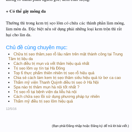
+ Có thể gây mỏng da
Thường thì trong kem trị sẹo lõm có chứa các thành phần làm mỏng,
làm mòn da. Đặc biệt nếu sử dụng phải những loại kem trộn thì rất
hại cho làn da.
Chủ đề cùng chuyên mục:
Chữa trị sẹo thâm,sẹo rỗ lâu năm trên mặt thành công tại Trung
Tâm trị liệu da
Cách điều trị mụn và vết thâm hiệu quả nhất
Trị sẹo lõm uy tín tại Hà Đông
Top 6 thực phẩm thiên nhiên trị sẹo rỗ hiệu quả
Chia sẻ cách làm kem trị sẹo thâm siêu hiệu quả từ bơ ca cao
Thẩm mỹ viện Thanh Quỳnh điều trị sẹo ở Hà Nội
Spa nào trị thâm mụn hà nội tốt nhất ?
Trị sẹo rỗ tại bệnh viện da liễu hà nội
Cách chữa sẹo lồi sử dụng phương pháp tự nhiên
Thẩm mỹ điều trị sẹo lõm hiệu quả
12/5/16
(Bạn phải Đăng nhập hoặc Đăng ký để trả lời bài viết.)