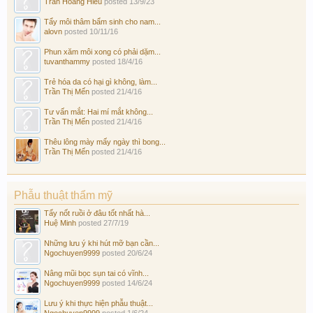
Trần Hoàng Hiếu
posted
13/9/23
Tẩy môi thâm bẩm sinh cho nam...
alovn
posted
10/11/16
Phun xăm môi xong có phải dặm...
tuvanthammy
posted
18/4/16
Trẻ hóa da có hại gì không, làm...
Trần Thị Mến
posted
21/4/16
Tư vấn mắt: Hai mí mắt không...
Trần Thị Mến
posted
21/4/16
Thêu lông mày mấy ngày thì bong...
Trần Thị Mến
posted
21/4/16
Phẫu thuật thẩm mỹ
Tẩy nốt ruồi ở đâu tốt nhất hà...
Huệ Minh
posted
27/7/19
Những lưu ý khi hút mỡ bạn cần...
Ngochuyen9999
posted
20/6/24
Nâng mũi bọc sụn tai có vĩnh...
Ngochuyen9999
posted
14/6/24
Lưu ý khi thực hiện phẫu thuật...
Ngochuyen9999
posted
1/6/24