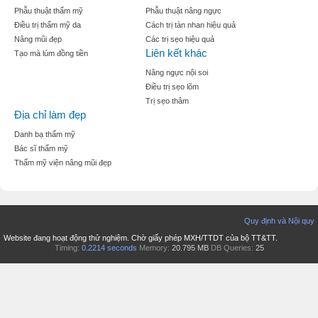
Phẫu thuật thẩm mỹ
Phẫu thuật nâng ngực
Điều trị thẩm mỹ da
Cách trị tàn nhan hiệu quả
Nâng mũi đẹp
Các trị sẹo hiệu quả
Liên kết khác
Tạo mà lúm đồng tiền
Nâng ngực nội soi
Điều trị sẹo lõm
Trị sẹo thâm
Địa chỉ làm đẹp
Danh bạ thẩm mỹ
Bác sĩ thẩm mỹ
Thẩm mỹ viện nâng mũi đẹp
Quy định và Nội quy
Website đang hoạt động thử nghiệm. Chờ giấy phép MXH/TTDT của bộ TT&TT.
Timing:
0.2214 seconds
Memory:
20.795 MB
DB Queries:
25