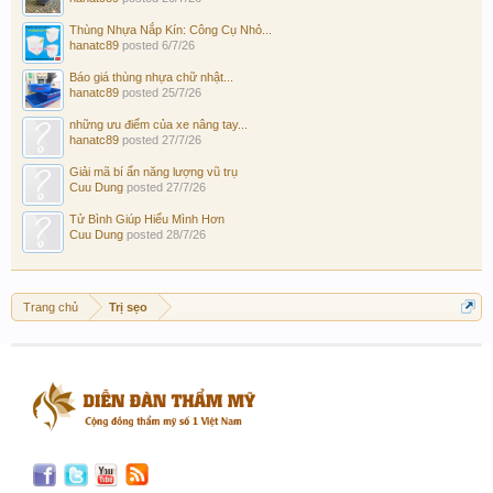
Thùng Nhựa Nắp Kín: Công Cụ Nhỏ...
hanatc89
posted
6/7/26
Báo giá thùng nhựa chữ nhật...
hanatc89
posted
25/7/26
những ưu điểm của xe nâng tay...
hanatc89
posted
27/7/26
Giải mã bí ẩn năng lượng vũ trụ
Cuu Dung
posted
27/7/26
Tử Bình Giúp Hiểu Mình Hơn
Cuu Dung
posted
28/7/26
Trang chủ
Trị sẹo