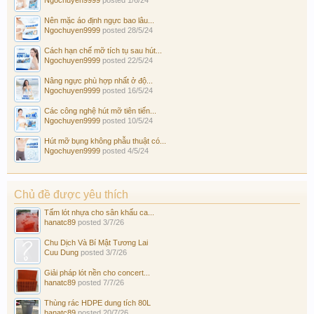
Nên mặc áo định ngực bao lâu...
Ngochuyen9999
posted
28/5/24
Cách hạn chế mỡ tích tụ sau hút...
Ngochuyen9999
posted
22/5/24
Nâng ngực phù hợp nhất ở độ...
Ngochuyen9999
posted
16/5/24
Các công nghệ hút mỡ tiên tiến...
Ngochuyen9999
posted
10/5/24
Hút mỡ bụng không phẫu thuật có...
Ngochuyen9999
posted
4/5/24
Chủ đề được yêu thích
Tấm lót nhựa cho sân khấu ca...
hanatc89
posted
3/7/26
Chu Dịch Và Bí Mật Tương Lai
Cuu Dung
posted
3/7/26
Giải pháp lót nền cho concert...
hanatc89
posted
7/7/26
Thùng rác HDPE dung tích 80L
hanatc89
posted
20/7/26