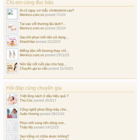
Chị em cùng đọc báo
Ai có nguy cơ mắc cholesterol cao?
Merinco.com.vn
posted
7/1/24
Tại sao vết thương lâu lành?...
Merinco.com.vn
posted
3/1/24
Sau khi phun môi nên sử dụng...
KhanhVan
posted
21/12/23
Miếng dán vết thương thay chỉ...
Merinco.com.vn
posted
23/11/23
Nên tẩy nốt ruồi nào cho hợp...
Chuyên gia tư vấn
posted
21/10/23
Hỏi đáp cùng chuyên gia
Triệt lông nách ở đâu hiệu quả ?
Thu Cúc
posted
25/3/17
Công nghệ phun lông mày cho...
Xuân Hương
posted
28/12/16
Phun môi xong nên dùng son...
Thảo My
posted
14/12/23
Sẹo trắng có chữa được không?