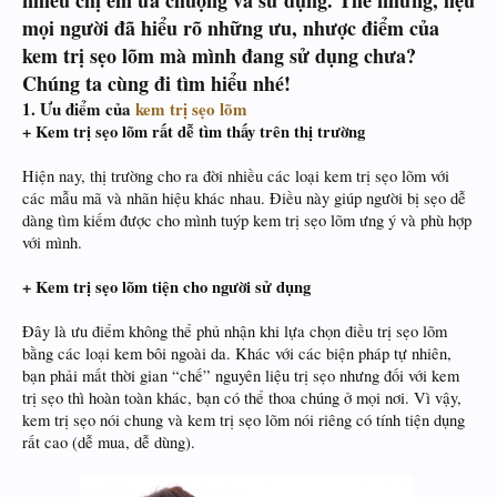
nhiều chị em ưa chuộng và sử dụng. Thế nhưng, liệu
mọi người đã hiểu rõ những ưu, nhược điểm của
kem trị sẹo lõm mà mình đang sử dụng chưa?
Chúng ta cùng đi tìm hiểu nhé!
1. Ưu điểm của
kem trị sẹo lõm
+ Kem trị sẹo lõm rất dễ tìm thấy trên thị trường
Hiện nay, thị trường cho ra đời nhiều các loại kem trị sẹo lõm với
các mẫu mã và nhãn hiệu khác nhau. Điều này giúp người bị sẹo dễ
dàng tìm kiếm được cho mình tuýp kem trị sẹo lõm ưng ý và phù hợp
với mình.
+ Kem trị sẹo lõm tiện cho người sử dụng
Đây là ưu điểm không thể phủ nhận khi lựa chọn điều trị sẹo lõm
bằng các loại kem bôi ngoài da. Khác với các biện pháp tự nhiên,
bạn phải mất thời gian “chế” nguyên liệu trị sẹo nhưng đối với kem
trị sẹo thì hoàn toàn khác, bạn có thể thoa chúng ở mọi nơi. Vì vậy,
kem trị sẹo nói chung và kem trị sẹo lõm nói riêng có tính tiện dụng
rất cao (dễ mua, dễ dùng).