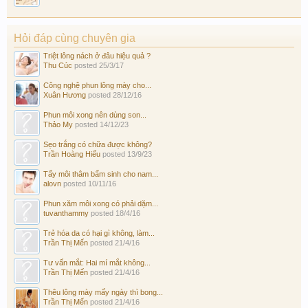
Hỏi đáp cùng chuyên gia
Triệt lông nách ở đâu hiệu quả ?
Thu Cúc
posted
25/3/17
Công nghệ phun lông mày cho...
Xuân Hương
posted
28/12/16
Phun môi xong nên dùng son...
Thảo My
posted
14/12/23
Sẹo trắng có chữa được không?
Trần Hoàng Hiếu
posted
13/9/23
Tẩy môi thâm bẩm sinh cho nam...
alovn
posted
10/11/16
Phun xăm môi xong có phải dặm...
tuvanthammy
posted
18/4/16
Trẻ hóa da có hại gì không, làm...
Trần Thị Mến
posted
21/4/16
Tư vấn mắt: Hai mí mắt không...
Trần Thị Mến
posted
21/4/16
Thêu lông mày mấy ngày thì bong...
Trần Thị Mến
posted
21/4/16