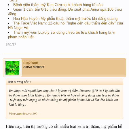
"Số 1"
Bệnh viện thẩm mỹ Kim Cương bị khách hàng tố cáo
Giảm 1 cân, tốn 8-15 triệu đồng: Đề xuất phạt Anna spa 106 triệu
đồng
Hoa Hậu Huyền My phẫu thuật thẩm mỹ trước khi đăng quang
The Face Việt Nam: 12 câu nói "nghe đến đâu thấm đến đấy" của
Hồ Ngọc Hà
Thẩm mỹ viện Luxury sử dụng chiêu trò lừa khách hàng là vi
phạm pháp luật
24/1/17
mrpham
Active Member
linh hương nói:
↑
Em được một người bạn tặng cho 1 lọ kem trị thâm Doctors Q10 và 1 lọ tinh dầu
trị thâm mụn Linh Hương . Em muốn biết rõ hơn về công dụng của kem trị thâm
.Hiện nay trên mạng có nhiều thông tin mỹ phẩm bị thu hổi và lừa đảo khiến em
khá lo lắng .
View attachment 392
Hiện nay, trên thị trường có rất nhiều loại kem trị thâm, mỹ phẩm hỗ