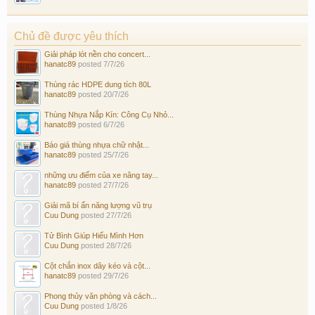
Chủ đề được yêu thích
Giải pháp lót nền cho concert...
hanatc89
posted
7/7/26
Thùng rác HDPE dung tích 80L
hanatc89
posted
20/7/26
Thùng Nhựa Nắp Kín: Công Cụ Nhỏ...
hanatc89
posted
6/7/26
Báo giá thùng nhựa chữ nhật...
hanatc89
posted
25/7/26
những ưu điểm của xe nâng tay...
hanatc89
posted
27/7/26
Giải mã bí ẩn năng lượng vũ trụ
Cuu Dung
posted
27/7/26
Tử Bình Giúp Hiểu Mình Hơn
Cuu Dung
posted
28/7/26
Cột chắn inox dây kéo và cột...
hanatc89
posted
29/7/26
Phong thủy văn phòng và cách...
Cuu Dung
posted
1/8/26