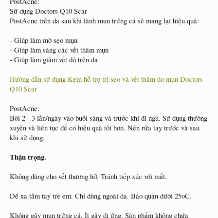
PostAcne:
Sử dụng Doctors Q10 Scar
PostAcne trên da sau khi lành mun trứng cá sẽ mang lại hiệu quả:
- Giúp làm mờ sẹo mụn
- Giúp làm sáng các vết thâm mụn
- Giúp làm giảm vết đỏ trên da
Hướng dẫn sử dụng Kem hỗ trợ trị seo và vết thâm do mụn Doctors
Q10 Scar
PostAcne:
Bôi 2 - 3 lần/ngày vào buổi sáng và trước khi đi ngủ. Sử dụng thường
xuyên và liên tục để có hiệu quả tốt hơn. Nên rửa tay trước và sau
khi sử dụng.
Thận trọng.
Không dùng cho vết thương hở. Tránh tiếp xúc với mắt.
Để xa tầm tay trẻ em. Chỉ dùng ngoài da. Bảo quản dưới 25oC.
Không gây mụn trứng cá. Ít gây dị ứng. Sản phẩm không chứa