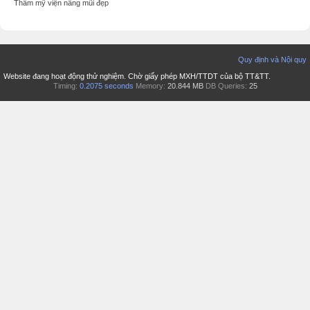
Thẩm mỹ viện nâng mũi đẹp
Quy định và Nội quy
Website đang hoạt động thử nghiệm. Chờ giấy phép MXH/TTDT của bộ TT&TT.
Timing:
0.2075 seconds
Memory:
20.844 MB
DB Queries:
25