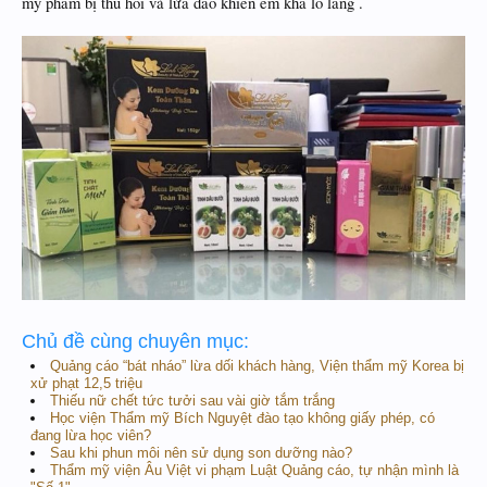
mỹ phẩm bị thu hổi và lừa đảo khiến em khá lo lắng .
Chủ đề cùng chuyên mục:
Quảng cáo “bát nháo” lừa dối khách hàng, Viện thẩm mỹ Korea bị
xử phạt 12,5 triệu
Thiếu nữ chết tức tưởi sau vài giờ tắm trắng
Học viện Thẩm mỹ Bích Nguyệt đào tạo không giấy phép, có
đang lừa học viên?
Sau khi phun môi nên sử dụng son dưỡng nào?
Thẩm mỹ viện Âu Việt vi phạm Luật Quảng cáo, tự nhận mình là