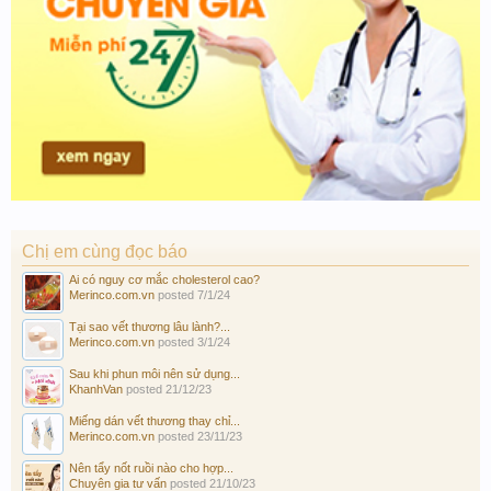
Chị em cùng đọc báo
Ai có nguy cơ mắc cholesterol cao?
Merinco.com.vn
posted
7/1/24
Tại sao vết thương lâu lành?...
Merinco.com.vn
posted
3/1/24
Sau khi phun môi nên sử dụng...
KhanhVan
posted
21/12/23
Miếng dán vết thương thay chỉ...
Merinco.com.vn
posted
23/11/23
Nên tẩy nốt ruồi nào cho hợp...
Chuyên gia tư vấn
posted
21/10/23