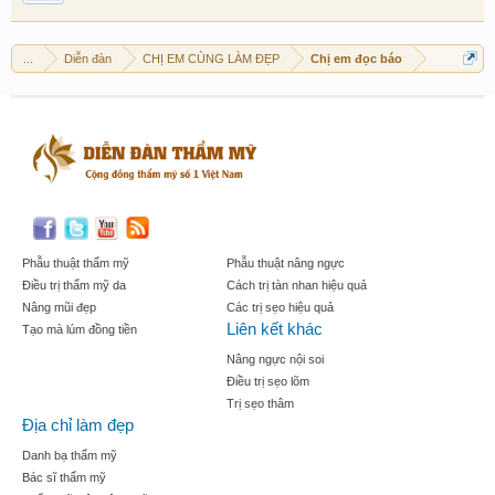
...
Diễn đàn
CHỊ EM CÙNG LÀM ĐẸP
Chị em đọc báo
Phẫu thuật thẩm mỹ
Phẫu thuật nâng ngực
Điều trị thẩm mỹ da
Cách trị tàn nhan hiệu quả
Nâng mũi đẹp
Các trị sẹo hiệu quả
Liên kết khác
Tạo mà lúm đồng tiền
Nâng ngực nội soi
Điều trị sẹo lõm
Trị sẹo thâm
Địa chỉ làm đẹp
Danh bạ thẩm mỹ
Bác sĩ thẩm mỹ