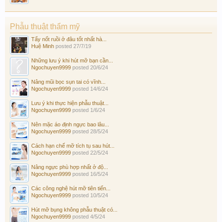
Phẫu thuật thẩm mỹ
Tẩy nốt ruồi ở đâu tốt nhất hà...
Huệ Minh
posted
27/7/19
Những lưu ý khi hút mỡ bạn cần...
Ngochuyen9999
posted
20/6/24
Nâng mũi bọc sụn tai có vĩnh...
Ngochuyen9999
posted
14/6/24
Lưu ý khi thực hiện phẫu thuật...
Ngochuyen9999
posted
1/6/24
Nên mặc áo định ngực bao lâu...
Ngochuyen9999
posted
28/5/24
Cách hạn chế mỡ tích tụ sau hút...
Ngochuyen9999
posted
22/5/24
Nâng ngực phù hợp nhất ở độ...
Ngochuyen9999
posted
16/5/24
Các công nghệ hút mỡ tiên tiến...
Ngochuyen9999
posted
10/5/24
Hút mỡ bụng không phẫu thuật có...
Ngochuyen9999
posted
4/5/24