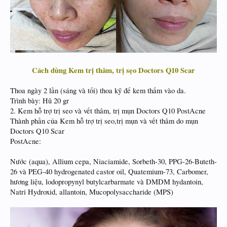
Cách dùng Kem trị thâm, trị sẹo Doctors Q10 Scar
Thoa ngày 2 lần (sáng và tối) thoa kỹ để kem thấm vào da.
Trình bày: Hũ 20 gr
2. Kem hỗ trợ trị seo và vết thâm, trị mụn Doctors Q10 PostAcne
Thành phần của Kem hỗ trợ trị seo,trị mụn và vết thâm do mụn
Doctors Q10 Scar
PostAcne:
Nước (aqua), Allium cepa, Niaciamide, Sorbeth-30, PPG-26-Buteth-
26 và PEG-40 hydrogenated castor oil, Quatemium-73, Carbomer,
hương liệu, lodopropynyl butylcarbarmate và DMDM hydantoin,
Natri Hydroxid, allantoin, Mucopolysaccharide (MPS)