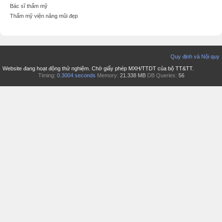
Bác sĩ thẩm mỹ
Thẩm mỹ viện nâng mũi đẹp
Quy định và Nội quy
Website đang hoạt động thử nghiệm. Chờ giấy phép MXH/TTDT của bộ TT&TT.
Timing:
0.3004 seconds
Memory:
21.338 MB
DB Queries:
56