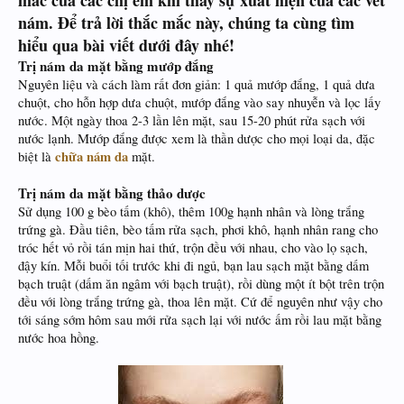
mắc của các chị em khi thấy sự xuất hiện của các vết
nám. Để trả lời thắc mắc này, chúng ta cùng tìm
hiểu qua bài viết dưới đây nhé!
Trị nám da mặt bằng mướp đắng
Nguyên liệu và cách làm rất đơn giản: 1 quả mướp đắng, 1 quả dưa
chuột, cho hỗn hợp dưa chuột, mướp đắng vào say nhuyễn và lọc lấy
nước. Một ngày thoa 2-3 lần lên mặt, sau 15-20 phút rửa sạch với
nước lạnh. Mướp đắng được xem là thần dược cho mọi loại da, đặc
chữa nám da
biệt là
mặt.
Trị nám da mặt bằng thảo dược
Sử dụng 100 g bèo tấm (khô), thêm 100g hạnh nhân và lòng trắng
trứng gà. Đầu tiên, bèo tấm rửa sạch, phơi khô, hạnh nhân rang cho
tróc hết vỏ rồi tán mịn hai thứ, trộn đều với nhau, cho vào lọ sạch,
đậy kín. Mỗi buổi tối trước khi đi ngủ, bạn lau sạch mặt bằng dấm
bạch truật (dấm ăn ngâm với bạch truật), rồi dùng một ít bột trên trộn
đều với lòng trắng trứng gà, thoa lên mặt. Cứ để nguyên như vậy cho
tới sáng sớm hôm sau mới rửa sạch lại với nước ấm rồi lau mặt bằng
nước hoa hồng.