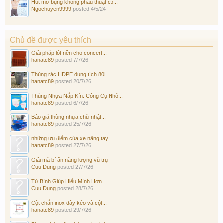
Hút mỡ bụng không phẫu thuật có...
Ngochuyen9999
posted
4/5/24
Chủ đề được yêu thích
Giải pháp lót nền cho concert...
hanatc89
posted
7/7/26
Thùng rác HDPE dung tích 80L
hanatc89
posted
20/7/26
Thùng Nhựa Nắp Kín: Công Cụ Nhỏ...
hanatc89
posted
6/7/26
Báo giá thùng nhựa chữ nhật...
hanatc89
posted
25/7/26
những ưu điểm của xe nâng tay...
hanatc89
posted
27/7/26
Giải mã bí ẩn năng lượng vũ trụ
Cuu Dung
posted
27/7/26
Tử Bình Giúp Hiểu Mình Hơn
Cuu Dung
posted
28/7/26
Cột chắn inox dây kéo và cột...
hanatc89
posted
29/7/26