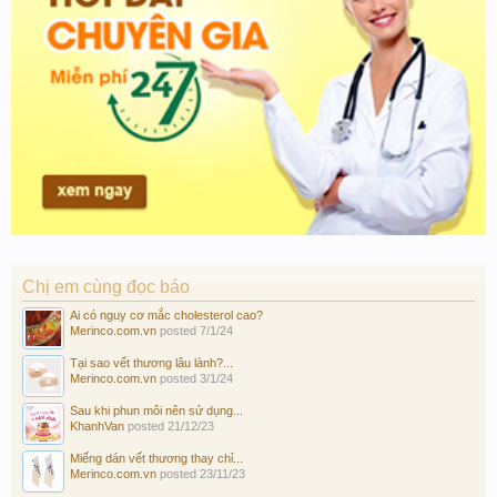
Chị em cùng đọc báo
Ai có nguy cơ mắc cholesterol cao?
Merinco.com.vn
posted
7/1/24
Tại sao vết thương lâu lành?...
Merinco.com.vn
posted
3/1/24
Sau khi phun môi nên sử dụng...
KhanhVan
posted
21/12/23
Miếng dán vết thương thay chỉ...
Merinco.com.vn
posted
23/11/23