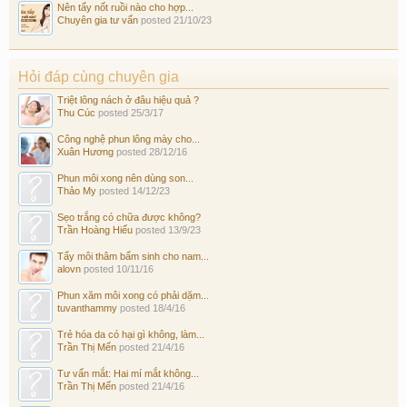
Nên tẩy nốt ruồi nào cho hợp...
Chuyên gia tư vấn
posted
21/10/23
Hỏi đáp cùng chuyên gia
Triệt lông nách ở đâu hiệu quả ?
Thu Cúc
posted
25/3/17
Công nghệ phun lông mày cho...
Xuân Hương
posted
28/12/16
Phun môi xong nên dùng son...
Thảo My
posted
14/12/23
Sẹo trắng có chữa được không?
Trần Hoàng Hiếu
posted
13/9/23
Tẩy môi thâm bẩm sinh cho nam...
alovn
posted
10/11/16
Phun xăm môi xong có phải dặm...
tuvanthammy
posted
18/4/16
Trẻ hóa da có hại gì không, làm...
Trần Thị Mến
posted
21/4/16
Tư vấn mắt: Hai mí mắt không...
Trần Thị Mến
posted
21/4/16