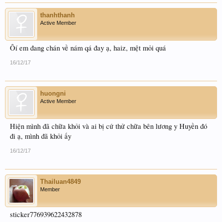
thanhthanh
Active Member
Ôí em đang chán về nám qá đay ạ, haiz, mệt mỏi quá
16/12/17
huongni
Active Member
Hiện mình đã chữa khỏi và ai bị cứ thử chữa bên lương y Huyền đó
đi ạ, mình đã khỏi ấy
16/12/17
Thailuan4849
Member
sticker776939622432878