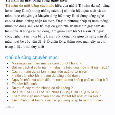
Trị nám da mặt bằng công nghệ laser
Trị nám da mặt bằng cách nào
hiệu quả nhất? Trị nám da mặt bằng
laser đang là một trong những cách trị nám da hiệu quả nhất và an
toàn được chuyên gia khuyên dùng hiện nay là sử dụng công nghệ
cao đã được chứng nhận an toàn. Đây là phương pháp trị nám thông
minh tác động sâu vào bề mặt da giúp phá vỡ melanin gây nám da
hiệu quả. Không chỉ tác động làm giảm nám tới 50% sau 21 ngày,
công nghệ trị nám da bằng Laser còn đồng thời giúp da sáng mịn đều
màu, loại bỏ các vấn đề về lỗ chân lông, thâm sẹo, mụn gây ra chỉ
trong 1 liệu trình duy nhất
Chủ đề cùng chuyên mục:
Massage giảm béo mặt và cằm có tốt không ?
Bật mí cách điều trị nám - melasma hiệu quả mới nhất năm 2017
Cách trị nám da và tàn nhang hiệu quả từ tự nhiên
4 điều cần nhớ khi trị nám da bằng thảo dược
Nguyên nhân và cách điều trị nám da mà không phải ai cũng biết
Trị nám hiệu quả
Rượu rễ cây trị tàn nhang có tốt không ?
BẬT MÍ CÁCH CHỮA TRỊ NÁM DA MẶT HIỆU QUẢ NHẤT
Thẩm mỹ viện nào chăm sóc da đón tết tốt nhất ở Hà Nội ?
Kiểm định chất lượng của các phương pháp trị nám tự nhiên
12/5/16