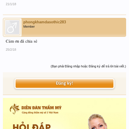
21/1/18
phongkhamdasothic283
Member
Cảm ơn đã chia sẻ
25/2/18
(Bạn phải Đăng nhập hoặc Đăng ký để trả lời bài viết.)
Đăng ký!