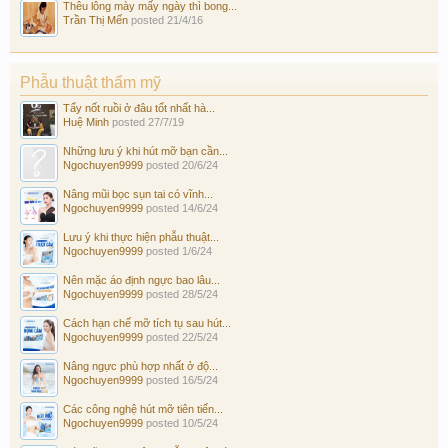
Thêu lông mày mấy ngày thì bong...
Trần Thị Mến
posted
21/4/16
Phẫu thuật thẩm mỹ
Tẩy nốt ruồi ở đâu tốt nhất hà...
Huệ Minh
posted
27/7/19
Những lưu ý khi hút mỡ bạn cần...
Ngochuyen9999
posted
20/6/24
Nâng mũi bọc sụn tai có vĩnh...
Ngochuyen9999
posted
14/6/24
Lưu ý khi thực hiện phẫu thuật...
Ngochuyen9999
posted
1/6/24
Nên mặc áo định ngực bao lâu...
Ngochuyen9999
posted
28/5/24
Cách hạn chế mỡ tích tụ sau hút...
Ngochuyen9999
posted
22/5/24
Nâng ngực phù hợp nhất ở độ...
Ngochuyen9999
posted
16/5/24
Các công nghệ hút mỡ tiên tiến...
Ngochuyen9999
posted
10/5/24