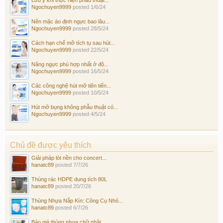
Lưu ý khi thực hiện phẫu thuật...
Ngochuyen9999
posted
1/6/24
Nên mặc áo định ngực bao lâu...
Ngochuyen9999
posted
28/5/24
Cách hạn chế mỡ tích tụ sau hút...
Ngochuyen9999
posted
22/5/24
Nâng ngực phù hợp nhất ở độ...
Ngochuyen9999
posted
16/5/24
Các công nghệ hút mỡ tiên tiến...
Ngochuyen9999
posted
10/5/24
Hút mỡ bụng không phẫu thuật có...
Ngochuyen9999
posted
4/5/24
Chủ đề được yêu thích
Giải pháp lót nền cho concert...
hanatc89
posted
7/7/26
Thùng rác HDPE dung tích 80L
hanatc89
posted
20/7/26
Thùng Nhựa Nắp Kín: Công Cụ Nhỏ...
hanatc89
posted
6/7/26
Báo giá thùng nhựa chữ nhật...