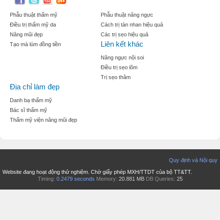
Phẫu thuật thẩm mỹ
Phẫu thuật nâng ngực
Điều trị thẩm mỹ da
Cách trị tàn nhan hiệu quả
Nâng mũi đẹp
Các trị sẹo hiệu quả
Liên kết khác
Tạo mà lúm đồng tiền
Nâng ngực nội soi
Điều trị sẹo lõm
Trị sẹo thâm
Địa chỉ làm đẹp
Danh bạ thẩm mỹ
Bác sĩ thẩm mỹ
Thẩm mỹ viện nâng mũi đẹp
Quy định và Nội quy
Website đang hoạt động thử nghiệm. Chờ giấy phép MXH/TTDT của bộ TT&TT.
Timing:
0.2479 seconds
Memory:
20.881 MB
DB Queries:
25