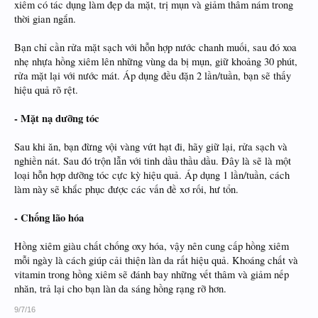
xiêm có tác dụng làm đẹp da mặt, trị mụn và giảm thâm nám trong
thời gian ngắn.
Bạn chỉ cần rửa mặt sạch với hỗn hợp nước chanh muối, sau đó xoa
nhẹ nhựa hồng xiêm lên những vùng da bị mụn, giữ khoảng 30 phút,
rửa mặt lại với nước mát. Áp dụng đều đặn 2 lần/tuần, bạn sẽ thấy
hiệu quả rõ rệt.
- Mặt nạ dưỡng tóc
Sau khi ăn, bạn đừng vội vàng vứt hạt đi, hãy giữ lại, rửa sạch và
nghiền nát. Sau đó trộn lẫn với tinh dầu thầu dầu. Đây là sẽ là một
loại hỗn hợp dưỡng tóc cực kỳ hiệu quả. Áp dụng 1 lần/tuần, cách
làm này sẽ khắc phục được các vấn đề xơ rối, hư tổn.
- Chống lão hóa
Hồng xiêm giàu chất chống oxy hóa, vậy nên cung cấp hồng xiêm
mỗi ngày là cách giúp cải thiện làn da rất hiệu quả. Khoáng chất và
vitamin trong hồng xiêm sẽ đánh bay những vết thâm và giảm nếp
nhăn, trả lại cho bạn làn da sáng hồng rạng rỡ hơn.
9/7/16