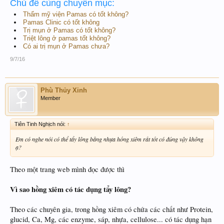
Chủ đề cùng chuyên mục:
Thẩm mỹ viện Pamas có tốt không?
Pamas Clinic có tốt không
Trị mụn ở Pamas có tốt không?
Triệt lông ở pamas tốt không?
Có ai trị mụn ở Pamas chưa?
9/7/16
Phù Thủy Xinh
Member
Tiên Tinh Nghịch nói:
↑
Em có nghe nói có thể tẩy lông bằng nhựa hồng xiêm rất tốt có đúng vậy không
ạ?
Theo một trang web mình đọc được thì
Vì sao hồng xiêm có tác dụng tẩy lông?
Theo các chuyên gia, trong hồng xiêm có chứa các chất như Protein,
glucid, Ca, Mg, các enzyme, sáp, nhựa, cellulose... có tác dụng hạn