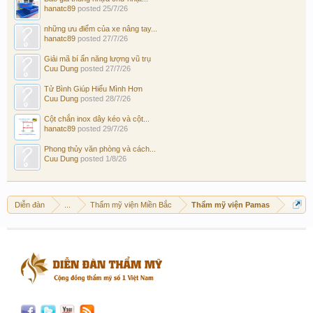
hanatc89
posted
25/7/26
những ưu điểm của xe nâng tay...
hanatc89
posted
27/7/26
Giải mã bí ẩn năng lượng vũ trụ
Cuu Dung
posted
27/7/26
Tử Bình Giúp Hiểu Mình Hơn
Cuu Dung
posted
28/7/26
Cột chắn inox dây kéo và cột...
hanatc89
posted
29/7/26
Phong thủy văn phòng và cách...
Cuu Dung
posted
1/8/26
Diễn đàn
...
Thẩm mỹ viện Miền Bắc
Thẩm mỹ viện Pamas