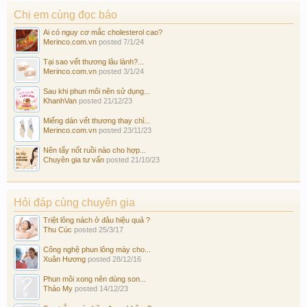
Chị em cùng đọc báo
Ai có nguy cơ mắc cholesterol cao?
Merinco.com.vn
posted
7/1/24
Tại sao vết thương lâu lành?...
Merinco.com.vn
posted
3/1/24
Sau khi phun môi nên sử dụng...
KhanhVan
posted
21/12/23
Miếng dán vết thương thay chỉ...
Merinco.com.vn
posted
23/11/23
Nên tẩy nốt ruồi nào cho hợp...
Chuyên gia tư vấn
posted
21/10/23
Hỏi đáp cùng chuyên gia
Triệt lông nách ở đâu hiệu quả ?
Thu Cúc
posted
25/3/17
Công nghệ phun lông mày cho...
Xuân Hương
posted
28/12/16
Phun môi xong nên dùng son...
Thảo My
posted
14/12/23