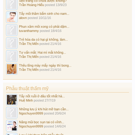
Sẹo trắng có chữa được không?
Trần Hoàng Hiếu
posted
13/9/23
Tẩy môi thâm bẩm sinh cho nam...
alovn
posted
10/11/16
Phun xăm môi xong có phải dặm...
tuvanthammy
posted
18/4/16
Trẻ hóa da có hại gì không, làm...
Trần Thị Mến
posted
21/4/16
Tư vấn mắt: Hai mí mắt không...
Trần Thị Mến
posted
21/4/16
Thêu lông mày mấy ngày thì bong...
Trần Thị Mến
posted
21/4/16
Phẫu thuật thẩm mỹ
Tẩy nốt ruồi ở đâu tốt nhất hà...
Huệ Minh
posted
27/7/19
Những lưu ý khi hút mỡ bạn cần...
Ngochuyen9999
posted
20/6/24
Nâng mũi bọc sụn tai có vĩnh...
Ngochuyen9999
posted
14/6/24