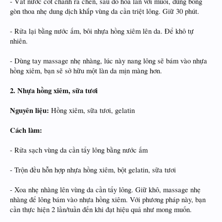
- Vắt nước cốt chanh ra chén, sau đó hòa lẫn với muối, dùng bông
gòn thoa nhẹ dung dịch khắp vùng da cần triệt lông. Giữ 30 phút.
- Rửa lại bằng nước ấm, bôi nhựa hồng xiêm lên da. Để khô tự
nhiên.
- Dùng tay massage nhẹ nhàng, lúc này nang lông sẽ bám vào nhựa
hồng xiêm, bạn sẽ sở hữu một làn da mịn màng hơn.
2. Nhựa hồng xiêm, sữa tươi
Nguyên liệu:
Hồng xiêm, sữa tươi, gelatin
Cách làm:
- Rửa sạch vùng da cần tẩy lông bằng nước ấm
- Trộn đều hỗn hợp nhựa hồng xiêm, bột gelatin, sữa tươi
- Xoa nhẹ nhàng lên vùng da cần tẩy lông. Giữ khô, massage nhẹ
nhàng để lông bám vào nhựa hồng xiêm. Với phương pháp này, bạn
cần thực hiện 2 lần/tuần đến khi đạt hiệu quả như mong muốn.