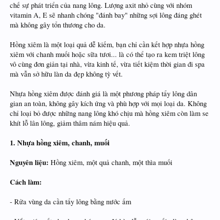
chế sự phát triển của nang lông. Lượng axit nhỏ cùng với nhóm
vitamin A, E sẽ nhanh chóng "đánh bay" những sợi lông đáng ghét
mà không gây tổn thương cho da.
Hồng xiêm là một loại quả dễ kiếm, bạn chỉ cần kết hợp nhựa hồng
xiêm với chanh muối hoặc sữa tươi... là có thể tạo ra kem triệt lông
vô cùng đơn giản tại nhà, vừa kinh tế, vừa tiết kiệm thời gian đi spa
mà vẫn sở hữu làn da đẹp không tỳ vết.
Nhựa hồng xiêm được đánh giá là một phương pháp tẩy lông dân
gian an toàn, không gây kích ứng và phù hợp với mọi loại da. Không
chỉ loại bỏ được những nang lông khó chịu mà hồng xiêm còn làm se
khít lỗ lân lông, giảm thâm nám hiệu quả.
1. Nhựa hồng xiêm, chanh, muối
Nguyên liệu:
Hồng xiêm, một quả chanh, một thìa muối
Cách làm:
- Rửa vùng da cần tẩy lông bằng nước ấm