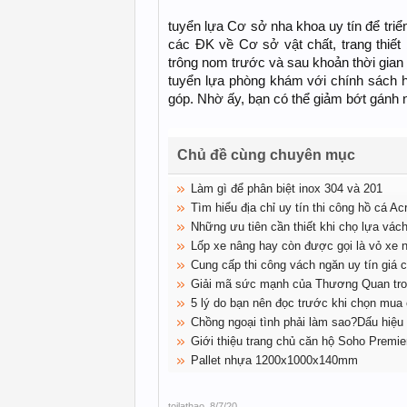
tuyển lựa Cơ sở nha khoa uy tín để tri
các ĐK về Cơ sở vật chất, trang thiết
trông nom trước và sau khoản thời gian 
tuyển lựa phòng khám với chính sách hỗ
góp. Nhờ ấy, bạn có thể giảm bớt gánh n
Chủ đề cùng chuyên mục
Làm gì để phân biệt inox 304 và 201
Tìm hiểu địa chỉ uy tín thi công hồ cá Acr
Những ưu tiên cần thiết khi chọ lựa vác
Lốp xe nâng hay còn được gọi là vỏ xe 
Cung cấp thi công vách ngăn uy tín giá c
Giải mã sức mạnh của Thương Quan tro
5 lý do bạn nên đọc trước khi chọn mua 
Chồng ngoại tình phải làm sao?Dấu hiệu v
Giới thiệu trang chủ căn hộ Soho Premie
Pallet nhựa 1200x1000x140mm
toilathao
,
8/7/20