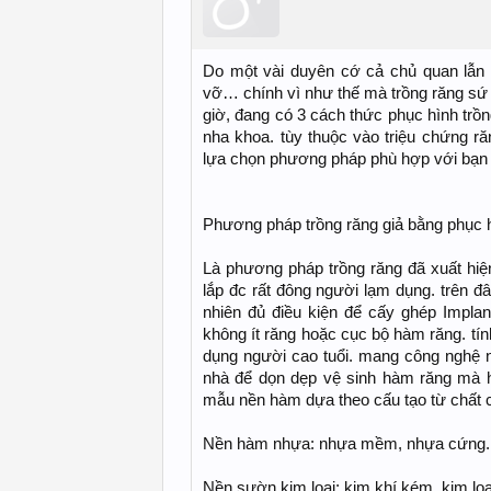
Do một vài duyên cớ cả chủ quan lẫn 
vỡ… chính vì như thế mà trồng răng sứ 
giờ, đang có 3 cách thức phục hình tr
nha khoa. tùy thuộc vào triệu chứng ră
lựa chọn phương pháp phù hợp với bạn 
Phương pháp trồng răng giả bằng phục 
Là phương pháp trồng răng đã xuất hiện
lắp đc rất đông người lạm dụng. trên 
nhiên đủ điều kiện để cấy ghép Implan
không ít răng hoặc cục bộ hàm răng. tí
dụng người cao tuổi. mang công nghệ nà
nhà để dọn dẹp vệ sinh hàm răng mà h
mẫu nền hàm dựa theo cấu tạo từ chất 
Nền hàm nhựa: nhựa mềm, nhựa cứng.
Nền sườn kim loại: kim khí kém, kim loại