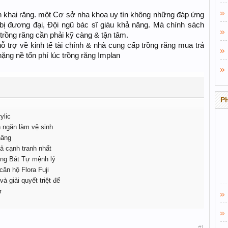
ển khai răng. một Cơ sở nha khoa uy tín không những đáp ứng
 bị đương đại, Đội ngũ bác sĩ giàu khả năng. Mà chính sách
trồng răng cần phải kỹ càng & tận tâm.
 trợ về kinh tế tài chính & nhà cung cấp trồng răng mua trả
ặng nề tổn phí lúc trồng răng Implan
P
ylic
h ngăn làm vệ sinh
nâng
ả cạnh tranh nhất
ng Bát Tự mệnh lý
căn hộ Flora Fuji
à giải quyết triệt để
r
#1