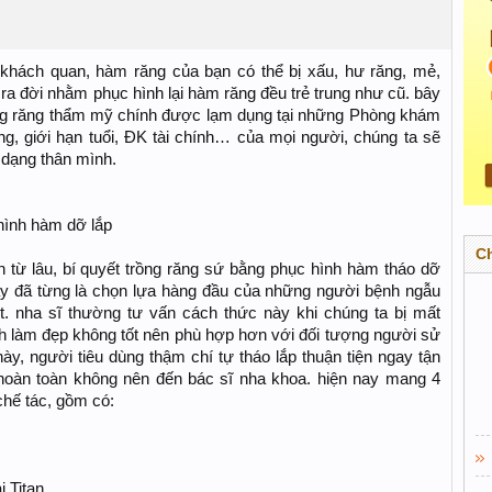
khách quan, hàm răng của bạn có thể bị xấu, hư răng, mẻ,
ra đời nhằm phục hình lại hàm răng đều trẻ trung như cũ. bây
ồng răng thẩm mỹ chính được lạm dụng tại những Phòng khám
ng, giới hạn tuổi, ĐK tài chính… của mọi người, chúng ta sẽ
dạng thân mình.
hình hàm dỡ lắp
C
 từ lâu, bí quyết trồng răng sứ bằng phục hình hàm tháo dỡ
đây đã từng là chọn lựa hàng đầu của những người bệnh ngẫu
t. nha sĩ thường tư vấn cách thức này khi chúng ta bị mất
nh làm đẹp không tốt nên phù hợp hơn với đối tượng người sử
y, người tiêu dùng thậm chí tự tháo lắp thuận tiện ngay tận
oàn toàn không nên đến bác sĩ nha khoa. hiện nay mang 4
chế tác, gồm có:
 Titan.