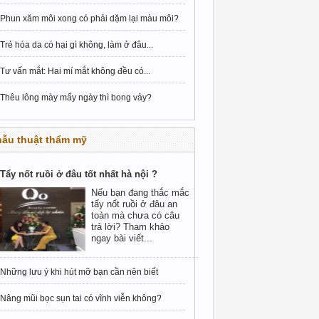
Phun xăm môi xong có phải dặm lại màu môi?
Trẻ hóa da có hại gì không, làm ở đâu...
Tư vấn mắt: Hai mí mắt không đều có...
Thêu lông mày mấy ngày thì bong vảy?
hẫu thuật thẩm mỹ
Tẩy nốt ruồi ở đâu tốt nhất hà nội ?
Nếu bạn đang thắc mắc
tẩy nốt ruồi ở đâu an
toàn mà chưa có câu
trả lời? Tham khảo
ngay bài viết...
Những lưu ý khi hút mỡ bạn cần nên biết
Nâng mũi bọc sụn tai có vĩnh viễn không?