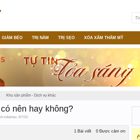
GIẢM BÉO
TRỊ NÁM
TRỊ SẸO
XÓA XĂM THẨM MỸ
Khu sản phẩm - Dịch vụ khác
 có nên hay không?
bởi
toilathao
,
8/7/20
.
1 Bài viết
0 Được cảm ơn