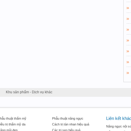
Khu sản phẩm - Dịch vụ khác
Liên kết khá
hẫu thuật thẩm mỹ
Phẫu thuật nâng ngực
iều trị thẩm mỹ da
Cách trị tàn nhan hiệu quả
Nâng ngực nội so
âng mũi đẹp
Các trị sẹo hiệu quả