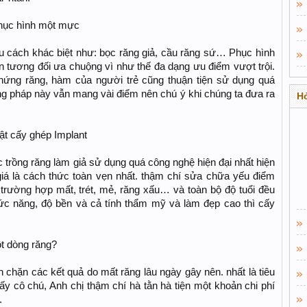
phục hình một mực
u cách khác biệt như: bọc răng giả, cầu răng sứ… Phục hình
n tương đối ưa chuộng vì như thế đa dạng ưu điểm vượt trội.
 chứng răng, hàm của người trẻ cũng thuận tiện sử dụng quá
g pháp này vẫn mang vài điểm nên chú ý khi chúng ta đưa ra
Hỏ
ật cấy ghép Implant
 trồng răng làm giả sử dụng quá công nghệ hiện đại nhất hiện
giá là cách thức toàn vẹn nhất. thậm chí sửa chữa yếu điểm
trường hợp mất, trét, mẻ, răng xấu… và toàn bộ độ tuổi đều
ức năng, độ bền và cả tính thẩm mỹ và làm đẹp cao thì cấy
ột dòng răng?
 chặn các kết quả do mất răng lâu ngày gây nên. nhất là tiêu
 cô chú, Anh chị thậm chí hà tằn hà tiện một khoản chi phí
.