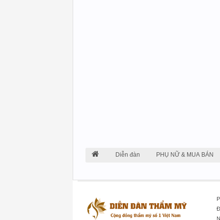
Diễn đàn
PHỤ NỮ & MUA BÁN
P
Đ
N