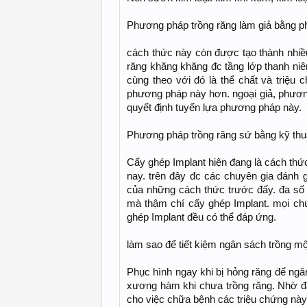
Phương pháp trồng răng làm giả bằng 
cách thức này còn được tạo thành nhiề
răng khăng khăng đc tầng lớp thanh niê
cùng theo với đó là thể chất và triệu
phương pháp này hơn. ngoại giả, phươn
quyết định tuyển lựa phương pháp này.
Phương pháp trồng răng sứ bằng kỹ thu
Cấy ghép Implant hiện đang là cách thức
nay. trên đây đc các chuyên gia đánh 
của những cách thức trước đấy. đa số 
mà thậm chí cấy ghép Implant. mọi ch
ghép Implant đều có thể đáp ứng.
làm sao để tiết kiệm ngân sách trồng m
Phục hình ngay khi bị hỏng răng để ngăn
xương hàm khi chưa trồng răng. Nhờ đấy
cho việc chữa bệnh các triệu chứng này