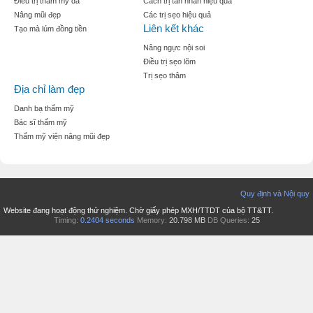
Điều trị thẩm mỹ da
Cách trị tàn nhan hiệu quả
Nâng mũi đẹp
Các trị sẹo hiệu quả
Liên kết khác
Tạo mà lúm đồng tiền
Nâng ngực nội soi
Điều trị sẹo lõm
Trị sẹo thâm
Địa chỉ làm đẹp
Danh bạ thẩm mỹ
Bác sĩ thẩm mỹ
Thẩm mỹ viện nâng mũi đẹp
Quy định và Nội quy
Website đang hoạt động thử nghiệm. Chờ giấy phép MXH/TTDT của bộ TT&TT.
Timing:
0.2404 seconds
Memory:
20.798 MB
DB Queries:
25