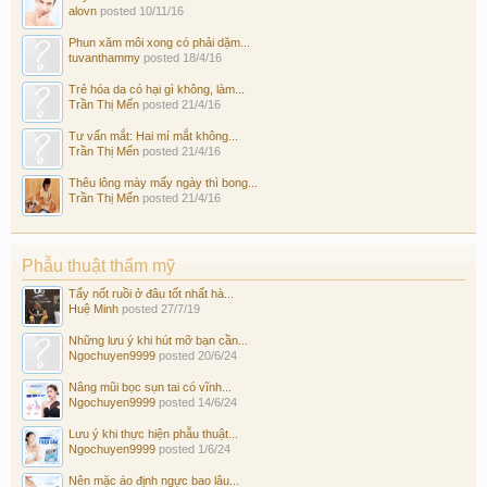
alovn
posted
10/11/16
Phun xăm môi xong có phải dặm...
tuvanthammy
posted
18/4/16
Trẻ hóa da có hại gì không, làm...
Trần Thị Mến
posted
21/4/16
Tư vấn mắt: Hai mí mắt không...
Trần Thị Mến
posted
21/4/16
Thêu lông mày mấy ngày thì bong...
Trần Thị Mến
posted
21/4/16
Phẫu thuật thẩm mỹ
Tẩy nốt ruồi ở đâu tốt nhất hà...
Huệ Minh
posted
27/7/19
Những lưu ý khi hút mỡ bạn cần...
Ngochuyen9999
posted
20/6/24
Nâng mũi bọc sụn tai có vĩnh...
Ngochuyen9999
posted
14/6/24
Lưu ý khi thực hiện phẫu thuật...
Ngochuyen9999
posted
1/6/24
Nên mặc áo định ngực bao lâu...