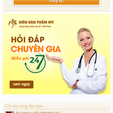
Đăng ký!
Chị em cùng đọc báo
Ai có nguy cơ mắc cholesterol cao?