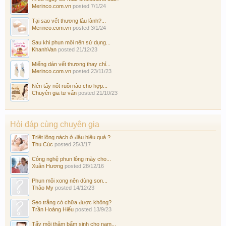
Merinco.com.vn
posted
7/1/24
Tại sao vết thương lâu lành?...
Merinco.com.vn
posted
3/1/24
Sau khi phun môi nên sử dụng...
KhanhVan
posted
21/12/23
Miếng dán vết thương thay chỉ...
Merinco.com.vn
posted
23/11/23
Nên tẩy nốt ruồi nào cho hợp...
Chuyên gia tư vấn
posted
21/10/23
Hỏi đáp cùng chuyên gia
Triệt lông nách ở đâu hiệu quả ?
Thu Cúc
posted
25/3/17
Công nghệ phun lông mày cho...
Xuân Hương
posted
28/12/16
Phun môi xong nên dùng son...
Thảo My
posted
14/12/23
Sẹo trắng có chữa được không?
Trần Hoàng Hiếu
posted
13/9/23
Tẩy môi thâm bẩm sinh cho nam...