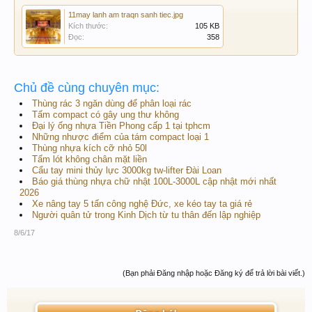
11may lanh am traqn sanh tiec.jpg
Kích thước:
105 KB
Đọc:
358
Chủ đề cùng chuyên mục:
Thùng rác 3 ngăn dùng để phân loại rác
Tấm compact có gây ung thư không
Đại lý ống nhựa Tiền Phong cấp 1 tại tphcm
Những nhược điểm của tám compact loại 1
Thùng nhựa kích cỡ nhỏ 50l
Tấm lót không chân mặt liền
Cẩu tay mini thủy lực 3000kg tw-lifter Đài Loan
Báo giá thùng nhựa chữ nhật 100L-3000L cập nhật mới nhất
2026
Xe nâng tay 5 tấn công nghệ Đức, xe kéo tay ta giá rẻ
Người quân tử trong Kinh Dịch từ tu thân đến lập nghiệp
8/6/17
(Bạn phải Đăng nhập hoặc Đăng ký để trả lời bài viết.)