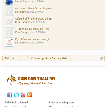
hanatc89
posted
25/7/26
những ưu điểm của xe nâng tay...
hanatc89
posted
27/7/26
Giải mã bí ẩn năng lượng vũ trụ
Cuu Dung
posted
27/7/26
Tử Bình Giúp Hiểu Mình Hơn
Cuu Dung
posted
28/7/26
Cột chắn inox dây kéo và cột...
hanatc89
posted
29/7/26
Diễn đàn
...
Khu sản phẩm - Dịch vụ khác
Phẫu thuật thẩm mỹ
Phẫu thuật nâng ngực