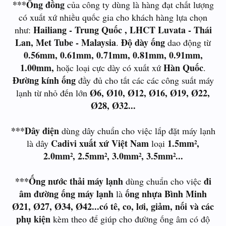
***Ống đồng
của công ty dùng là hàng đạt chất lượng
có xuất xứ nhiều quốc gia cho khách hàng lựa chọn
Hailiang - Trung Quốc , LHCT Luvata - Thái
như:
Lan, Met Tube - Malaysia
Độ dày ống
.
dao động từ
0.56mm, 0.61mm, 0.71mm, 0.81mm, 0.91mm,
1.00mm,
Hàn Quốc
hoặc loại cực dày có xuất xứ
.
Đường kính ống
đầy đủ cho tất các các công suất máy
Ø6, Ø10, Ø12, Ø16, Ø19, Ø22,
lạnh từ nhỏ đến lớn
Ø28, Ø32...
***Dây điện
dùng dây chuẩn cho việc lắp đặt máy lạnh
Cadivi xuất xứ Việt Nam
1.5mm²,
là dây
loại
2.0mm², 2.5mm², 3.0mm², 3.5mm²...
***Ống nước thải máy lạnh
đi
dùng chuẩn cho việc
âm đường ống máy lạnh
ống nhựa Bình Minh
là
Ø21, Ø27, Ø34, Ø42...có tê, co, lơi, giảm, nối và các
phụ kiện
kèm theo để giúp cho đường ống âm có độ