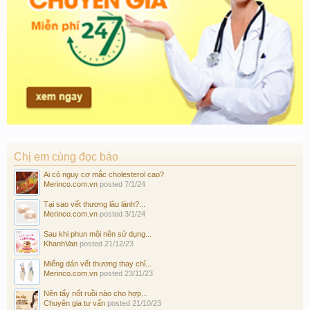
Chị em cùng đọc báo
Ai có nguy cơ mắc cholesterol cao?
Merinco.com.vn
posted
7/1/24
Tại sao vết thương lâu lành?...
Merinco.com.vn
posted
3/1/24
Sau khi phun môi nên sử dụng...
KhanhVan
posted
21/12/23
Miếng dán vết thương thay chỉ...
Merinco.com.vn
posted
23/11/23
Nên tẩy nốt ruồi nào cho hợp...
Chuyên gia tư vấn
posted
21/10/23