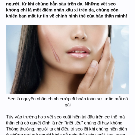
người, từ khi chúng hằn sâu trên da. Những vết sẹo
không chỉ là một điểm nhấn xấu xí trên da, chúng còn
khiến bạn mất tự tin về chính hình thể của bản thân mình!
Sẹo là nguyên nhân chính cướp đi hoàn toàn sự tự tin mỗi cô
gái​
Tùy vào trường hợp vết sẹo xuất hiện tại đâu trên cơ thể mà
thân chủ có quyết định là nên “triệt tiêu” chúng đi hay không.
Thông thường, người ta chỉ điều trị sẹo lồi khi chúng hiện diện
ở những nơi mà người khác dễ nhìn thấy như mặt, tay, bụng,