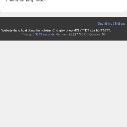
Thẩm mỹ viện nâng mũi đẹp
Quy định và Nội quy
Website đang hoạt động thử nghiệm. Chờ giấy phép MXH/TTDT của bộ TT&TT.
Timing:
0.3143 seconds
Memory:
21.227 MB
DB Queries:
56