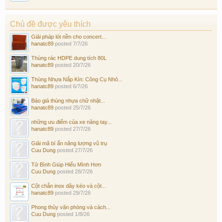
Chủ đề được yêu thích
Giải pháp lót nền cho concert...
hanatc89
posted
7/7/26
Thùng rác HDPE dung tích 80L
hanatc89
posted
20/7/26
Thùng Nhựa Nắp Kín: Công Cụ Nhỏ...
hanatc89
posted
6/7/26
Báo giá thùng nhựa chữ nhật...
hanatc89
posted
25/7/26
những ưu điểm của xe nâng tay...
hanatc89
posted
27/7/26
Giải mã bí ẩn năng lượng vũ trụ
Cuu Dung
posted
27/7/26
Tử Bình Giúp Hiểu Mình Hơn
Cuu Dung
posted
28/7/26
Cột chắn inox dây kéo và cột...
hanatc89
posted
29/7/26
Phong thủy văn phòng và cách...
Cuu Dung
posted
1/8/26