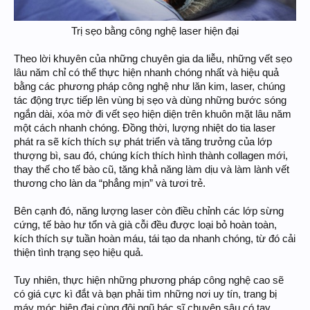
Trị sẹo bằng công nghệ laser hiện đại​
Theo lời khuyên của những chuyên gia da liễu, những vết sẹo
lâu năm chỉ có thể thực hiện nhanh chóng nhất và hiệu quả
bằng các phương pháp công nghệ như lăn kim, laser, chúng
tác động trực tiếp lên vùng bị sẹo và dùng những bước sóng
ngắn dài, xóa mờ đi vết sẹo hiện diện trên khuôn mặt lâu năm
một cách nhanh chóng. Đồng thời, lượng nhiệt do tia laser
phát ra sẽ kích thích sự phát triển và tăng trưởng của lớp
thượng bì, sau đó, chúng kích thích hình thành collagen mới,
thay thế cho tế bào cũ, tăng khả năng làm dịu và làm lành vết
thương cho làn da “phẳng mịn” và tươi trẻ.
Bên cạnh đó, năng lượng laser còn điều chỉnh các lớp sừng
cứng, tế bào hư tổn và già cỗi đều được loại bỏ hoàn toàn,
kích thích sự tuần hoàn máu, tái tạo da nhanh chóng, từ đó cải
thiện tình trạng sẹo hiệu quả.
Tuy nhiên, thực hiện những phương pháp công nghệ cao sẽ
có giá cực kì đắt và bạn phải tìm những nơi uy tín, trang bị
máy móc hiện đại cùng đội ngũ bác sĩ chuyên sâu có tay