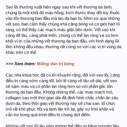
Sẹo lồi thường xuất hiện ngay sau khi vết thương da lành,
chúng là một khối đỏ màu hồng, kích thước thay đổi tùy thuộc
vào tổn thương ban đầu mà làn da bạn bị. Nhìn sơ qua những
vết sẹo, bạn cảm thấy chúng khá căng bóng và có giới hạn rõ
ràng, có thể thấy các mạch máu giãn bên dưới. Vết sẹo khi
càng để lâu, càng phát triển, chúng có thể lan rộng và xa hơn
khỏi vị trí của những vết thương da ban đầu, với hình dạng lồi
lõm không đều nhau, thường rất cứng so với các vị trí vùng da
khác trên cơ thể.
>>> Xem thêm:
Miếng dán trị bỏng
Các nhà khoa học đã có lời khuyên rằng, đối với sẹo lồi, càng
điều trị càng sớm càng tốt, bởi lẽ càng về lâu về dài, vết sẹo
sẽ sậm màu và có phần lan rộng hơn so với phần gốc tổn
thương da ban đầu. Không những thế, các mao mạch mô,
collagen sau một thời gian dài đã định hình chắc chắn ăn sâu
dưới da, theo thời gian vết thương này sẽ chai sạn, tổ chức
mô rất khó phục hồi và lành lặn trở lại, gây sự khó khăn và
cản trợ trong quá trình điều trị chúng dứt điểm.
Những vết sẹo lồi lâu năm không thể điều trị bằng nguyên liệu