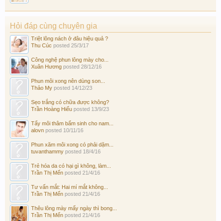
Hỏi đáp cùng chuyên gia
Triệt lông nách ở đâu hiệu quả ?
Thu Cúc
posted
25/3/17
Công nghệ phun lông mày cho...
Xuân Hương
posted
28/12/16
Phun môi xong nên dùng son...
Thảo My
posted
14/12/23
Sẹo trắng có chữa được không?
Trần Hoàng Hiếu
posted
13/9/23
Tẩy môi thâm bẩm sinh cho nam...
alovn
posted
10/11/16
Phun xăm môi xong có phải dặm...
tuvanthammy
posted
18/4/16
Trẻ hóa da có hại gì không, làm...
Trần Thị Mến
posted
21/4/16
Tư vấn mắt: Hai mí mắt không...
Trần Thị Mến
posted
21/4/16
Thêu lông mày mấy ngày thì bong...
Trần Thị Mến
posted
21/4/16