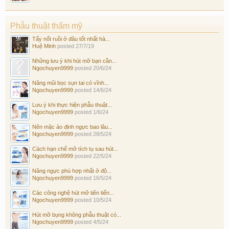
Phẫu thuật thẩm mỹ
Tẩy nốt ruồi ở đâu tốt nhất hà...
Huệ Minh
posted
27/7/19
Những lưu ý khi hút mỡ bạn cần...
Ngochuyen9999
posted
20/6/24
Nâng mũi bọc sụn tai có vĩnh...
Ngochuyen9999
posted
14/6/24
Lưu ý khi thực hiện phẫu thuật...
Ngochuyen9999
posted
1/6/24
Nên mặc áo định ngực bao lâu...
Ngochuyen9999
posted
28/5/24
Cách hạn chế mỡ tích tụ sau hút...
Ngochuyen9999
posted
22/5/24
Nâng ngực phù hợp nhất ở độ...
Ngochuyen9999
posted
16/5/24
Các công nghệ hút mỡ tiên tiến...
Ngochuyen9999
posted
10/5/24
Hút mỡ bụng không phẫu thuật có...
Ngochuyen9999
posted
4/5/24