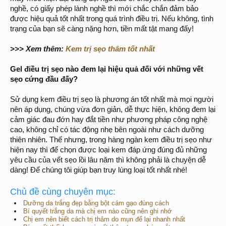
nghề, có giấy phép lành nghề thì mới chắc chắn đảm bảo
được hiệu quả tốt nhất trong quá trình điều trị. Nếu không, tình
trạng của bạn sẽ càng nặng hơn, tiền mất tật mang đấy!
>>> Xem thêm:
Kem trị sẹo thâm tốt nhất
Gel điều trị sẹo nào đem lại hiệu quả đối với những vết
sẹo cứng đầu đấy?
Sử dụng kem điều trị sẹo là phương án tốt nhất mà mọi người
nên áp dụng, chúng vừa đơn giản, dễ thực hiện, không đem lại
cảm giác đau đớn hay đắt tiền như phương pháp công nghệ
cao, không chỉ có tác động nhẹ bên ngoài như cách dưỡng
thiên nhiên. Thế nhưng, trong hàng ngàn kem điều trị sẹo như
hiện nay thì để chọn được loại kem đáp ứng đúng đủ những
yêu cầu của vết sẹo lồi lâu năm thì không phải là chuyện dễ
dàng! Để chúng tôi giúp bạn truy lùng loại tốt nhất nhé!
Chủ đề cùng chuyên mục:
Dưỡng da trắng đẹp bằng bột cám gạo đúng cách
Bí quyết trắng da mà chị em nào cũng nên ghi nhớ
Chị em nên biết cách trị thâm do mụn để lại nhanh nhất