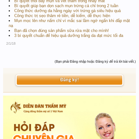
Bí quyết thổi bay mụn và vết thâm trong nháy mắt
Bí quyết giúp bạn dọn sạch mụn trứng cá chỉ trong 2 tuần
Công thức dưỡng da hằng ngày với trứng gà siêu hiệu quả
Công thức trị sẹo thâm rẻ tiền, dễ kiếm, dễ thực hiện
Mụn mọc lên như nấm chỉ vì mắc sai lầm ngớ ngẩn khi đắp mặt
nạ
Bạn đã chọn đúng sản phẩm sữa rửa mặt cho mình!
3 bí quyết chuẩn để hiệu quả dưỡng trắng da đạt mức tối đa
2/1/18
(Bạn phải Đăng nhập hoặc Đăng ký để trả lời bài viết.)
Đăng ký!