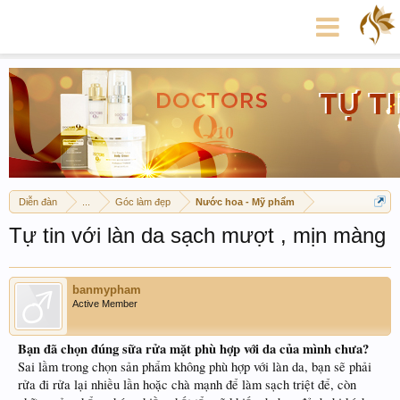
Diễn đàn
...
Góc làm đẹp
Nước hoa - Mỹ phẩm
Tự tin với làn da sạch mượt , mịn màng
banmypham
Active Member
Bạn đã chọn đúng sữa rửa mặt phù hợp với da của mình chưa?
Sai lầm trong chọn sản phẩm không phù hợp với làn da, bạn sẽ phải
rửa đi rửa lại nhiều lần hoặc chà mạnh để làm sạch triệt để, còn