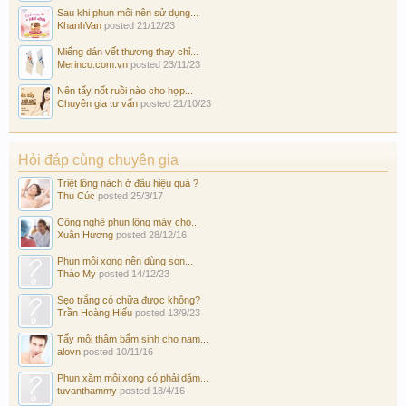
Sau khi phun môi nên sử dụng...
KhanhVan
posted
21/12/23
Miếng dán vết thương thay chỉ...
Merinco.com.vn
posted
23/11/23
Nên tẩy nốt ruồi nào cho hợp...
Chuyên gia tư vấn
posted
21/10/23
Hỏi đáp cùng chuyên gia
Triệt lông nách ở đâu hiệu quả ?
Thu Cúc
posted
25/3/17
Công nghệ phun lông mày cho...
Xuân Hương
posted
28/12/16
Phun môi xong nên dùng son...
Thảo My
posted
14/12/23
Sẹo trắng có chữa được không?
Trần Hoàng Hiếu
posted
13/9/23
Tẩy môi thâm bẩm sinh cho nam...
alovn
posted
10/11/16
Phun xăm môi xong có phải dặm...
tuvanthammy
posted
18/4/16