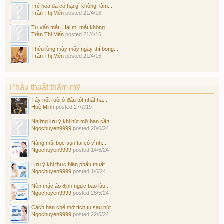
Trẻ hóa da có hại gì không, làm...
Trần Thị Mến
posted
21/4/16
Tư vấn mắt: Hai mí mắt không...
Trần Thị Mến
posted
21/4/16
Thêu lông mày mấy ngày thì bong...
Trần Thị Mến
posted
21/4/16
Phẫu thuật thẩm mỹ
Tẩy nốt ruồi ở đâu tốt nhất hà...
Huệ Minh
posted
27/7/19
Những lưu ý khi hút mỡ bạn cần...
Ngochuyen9999
posted
20/6/24
Nâng mũi bọc sụn tai có vĩnh...
Ngochuyen9999
posted
14/6/24
Lưu ý khi thực hiện phẫu thuật...
Ngochuyen9999
posted
1/6/24
Nên mặc áo định ngực bao lâu...
Ngochuyen9999
posted
28/5/24
Cách hạn chế mỡ tích tụ sau hút...
Ngochuyen9999
posted
22/5/24