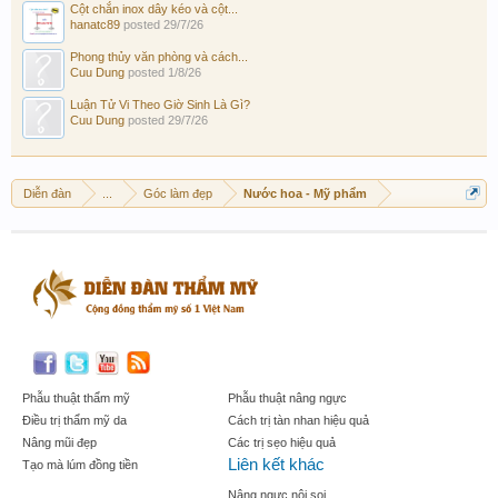
Cột chắn inox dây kéo và cột...
hanatc89
posted
29/7/26
Phong thủy văn phòng và cách...
Cuu Dung
posted
1/8/26
Luận Tử Vi Theo Giờ Sinh Là Gì?
Cuu Dung
posted
29/7/26
Diễn đàn
...
Góc làm đẹp
Nước hoa - Mỹ phẩm
Phẫu thuật thẩm mỹ
Phẫu thuật nâng ngực
Điều trị thẩm mỹ da
Cách trị tàn nhan hiệu quả
Nâng mũi đẹp
Các trị sẹo hiệu quả
Liên kết khác
Tạo mà lúm đồng tiền
Nâng ngực nội soi