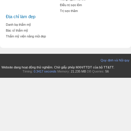
Điều trị sẹo lõm
Trị sẹo thâm
Địa chỉ làm đẹp
Danh bạ thẩm mỹ
Bác sĩ thẩm mỹ
Thẩm mỹ viện nâng mũi đẹp
Quy định và Nội quy
Website đang hoạt động thử nghiệm. Chờ giấy phép MXH/TTDT của bộ TT&TT.
Timing:
0.3417 seconds
Memory:
21.235 MB
DB Queries:
56