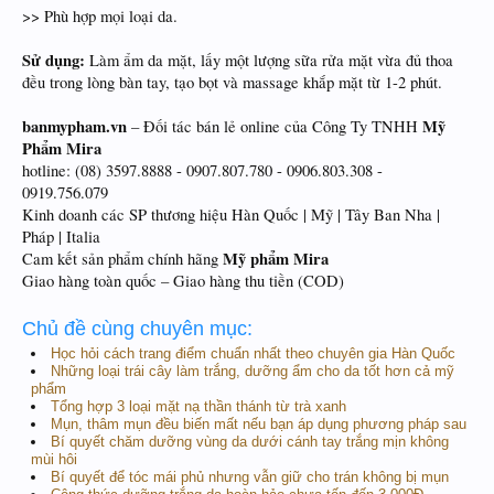
>> Phù hợp mọi loại da.
Sử dụng:
Làm ẩm da mặt, lấy một lượng sữa rửa mặt vừa đủ thoa
đều trong lòng bàn tay, tạo bọt và massage khắp mặt từ 1-2 phút.
banmypham.vn
Mỹ
– Đối tác bán lẻ online của Công Ty TNHH
Phẩm Mira
hotline: (08) 3597.8888 - 0907.807.780 - 0906.803.308 -
0919.756.079
Kinh doanh các SP thương hiệu Hàn Quốc | Mỹ | Tây Ban Nha |
Pháp | Italia
Mỹ phẩm Mira
Cam kết sản phẩm chính hãng
Giao hàng toàn quốc – Giao hàng thu tiền (COD)
Chủ đề cùng chuyên mục:
Học hỏi cách trang điểm chuẩn nhất theo chuyên gia Hàn Quốc
Những loại trái cây làm trắng, dưỡng ẩm cho da tốt hơn cả mỹ
phẩm
Tổng hợp 3 loại mặt nạ thần thánh từ trà xanh
Mụn, thâm mụn đều biến mất nếu bạn áp dụng phương pháp sau
Bí quyết chăm dưỡng vùng da dưới cánh tay trắng mịn không
mùi hôi
Bí quyết để tóc mái phủ nhưng vẫn giữ cho trán không bị mụn