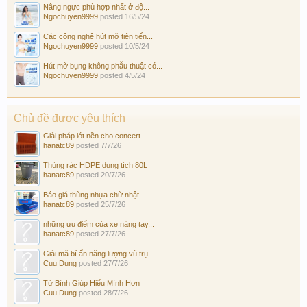
Nâng ngực phù hợp nhất ở độ...
Ngochuyen9999
posted
16/5/24
Các công nghệ hút mỡ tiên tiến...
Ngochuyen9999
posted
10/5/24
Hút mỡ bụng không phẫu thuật có...
Ngochuyen9999
posted
4/5/24
Chủ đề được yêu thích
Giải pháp lót nền cho concert...
hanatc89
posted
7/7/26
Thùng rác HDPE dung tích 80L
hanatc89
posted
20/7/26
Báo giá thùng nhựa chữ nhật...
hanatc89
posted
25/7/26
những ưu điểm của xe nâng tay...
hanatc89
posted
27/7/26
Giải mã bí ẩn năng lượng vũ trụ
Cuu Dung
posted
27/7/26
Tử Bình Giúp Hiểu Mình Hơn
Cuu Dung
posted
28/7/26