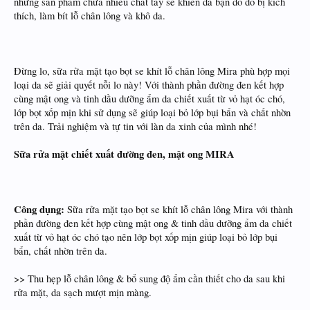
những sản phẩm chứa nhiều chất tẩy sẽ khiến da bạn đỏ do bị kích
thích, làm bít lỗ chân lông và khô da.
Đừng lo, sữa rửa mặt tạo bọt se khít lỗ chân lông Mira phù hợp mọi
loại da sẽ giải quyết nỗi lo này! Với thành phần đường đen kết hợp
cùng mật ong và tinh dầu dưỡng ẩm da chiết xuất từ vỏ hạt óc chó,
lớp bọt xốp mịn khi sử dụng sẽ giúp loại bỏ lớp bụi bẩn và chất nhờn
trên da. Trải nghiệm và tự tin với làn da xinh của mình nhé!
Sữa rửa mặt chiết xuất đường đen, mật ong MIRA
Công dụng:
Sữa rửa mặt tạo bọt se khít lỗ chân lông Mira với thành
phần đường đen kết hợp cùng mật ong & tinh dầu dưỡng ẩm da chiết
xuất từ vỏ hạt óc chó tạo nên lớp bọt xốp mịn giúp loại bỏ lớp bụi
bẩn, chất nhờn trên da.
>> Thu hẹp lỗ chân lông & bổ sung độ ẩm cần thiết cho da sau khi
rửa mặt, da sạch mượt mịn màng.