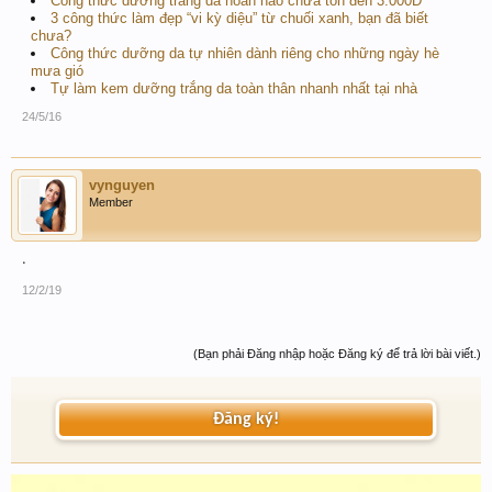
Công thức dưỡng trắng da hoàn hảo chưa tốn đến 3.000Đ
3 công thức làm đẹp “vi kỳ diệu” từ chuối xanh, bạn đã biết
chưa?
Công thức dưỡng da tự nhiên dành riêng cho những ngày hè
mưa gió
Tự làm kem dưỡng trắng da toàn thân nhanh nhất tại nhà
24/5/16
vynguyen
Member
.
12/2/19
(Bạn phải Đăng nhập hoặc Đăng ký để trả lời bài viết.)
Đăng ký!