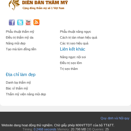
Phẫu thuật thẩm mỹ
Phẫu thuật nâng ngực
Điều trị thẩm mỹ da
Cách trị tàn nhan hiệu quả
Nâng mũi đẹp
Các trị sẹo hiệu quả
Liên kết khác
Tạo mà lúm đồng tiền
Nâng ngực nội soi
Điều trị sẹo lõm
Trị sẹo thâm
Địa chỉ làm đẹp
Danh bạ thẩm mỹ
Bác sĩ thẩm mỹ
Thẩm mỹ viện nâng mũi đẹp
Quy định và Nội quy
Website đang hoạt động thử nghiệm. Chờ giấy phép MXH/TTDT của bộ TT&TT.
Timing:
0.2468 seconds
Memory:
20.798 MB
DB Queries:
25