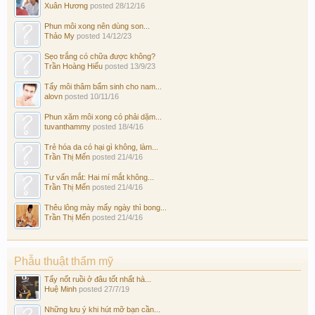
Xuân Hương
posted
28/12/16
Phun môi xong nên dùng son...
Thảo My
posted
14/12/23
Sẹo trắng có chữa được không?
Trần Hoàng Hiếu
posted
13/9/23
Tẩy môi thâm bẩm sinh cho nam...
alovn
posted
10/11/16
Phun xăm môi xong có phải dặm...
tuvanthammy
posted
18/4/16
Trẻ hóa da có hại gì không, làm...
Trần Thị Mến
posted
21/4/16
Tư vấn mắt: Hai mí mắt không...
Trần Thị Mến
posted
21/4/16
Thêu lông mày mấy ngày thì bong...
Trần Thị Mến
posted
21/4/16
Phẫu thuật thẩm mỹ
Tẩy nốt ruồi ở đâu tốt nhất hà...
Huệ Minh
posted
27/7/19
Những lưu ý khi hút mỡ bạn cần...