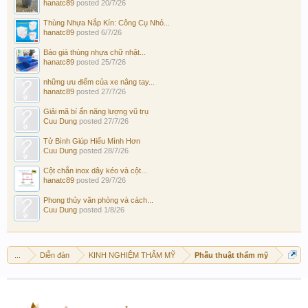
hanatc89
posted
20/7/26
Thùng Nhựa Nắp Kín: Công Cụ Nhỏ...
hanatc89
posted
6/7/26
Báo giá thùng nhựa chữ nhật...
hanatc89
posted
25/7/26
những ưu điểm của xe nâng tay...
hanatc89
posted
27/7/26
Giải mã bí ẩn năng lượng vũ trụ
Cuu Dung
posted
27/7/26
Tử Bình Giúp Hiểu Mình Hơn
Cuu Dung
posted
28/7/26
Cột chắn inox dây kéo và cột...
hanatc89
posted
29/7/26
Phong thủy văn phòng và cách...
Cuu Dung
posted
1/8/26
...
Diễn đàn
KINH NGHIỆM THẨM MỸ
Phẫu thuật thẩm mỹ