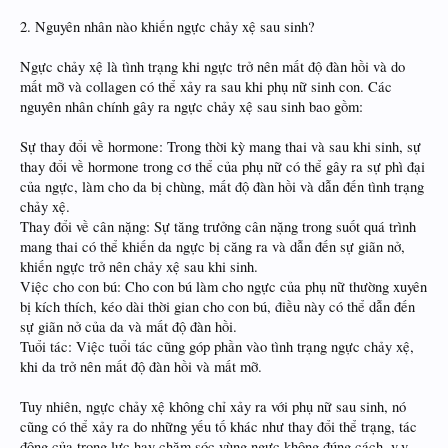
2. Nguyên nhân nào khiến ngực chảy xệ sau sinh?
Ngực chảy xệ là tình trạng khi ngực trở nên mất độ đàn hồi và do
mất mỡ và collagen có thể xảy ra sau khi phụ nữ sinh con. Các
nguyên nhân chính gây ra ngực chảy xệ sau sinh bao gồm:
Sự thay đổi về hormone: Trong thời kỳ mang thai và sau khi sinh, sự
thay đổi về hormone trong cơ thể của phụ nữ có thể gây ra sự phì đại
của ngực, làm cho da bị chùng, mất độ đàn hồi và dẫn đến tình trạng
chảy xệ.
Thay đổi về cân nặng: Sự tăng trưởng cân nặng trong suốt quá trình
mang thai có thể khiến da ngực bị căng ra và dẫn đến sự giãn nở,
khiến ngực trở nên chảy xệ sau khi sinh.
Việc cho con bú: Cho con bú làm cho ngực của phụ nữ thường xuyên
bị kích thích, kéo dài thời gian cho con bú, điều này có thể dẫn đến
sự giãn nở của da và mất độ đàn hồi.
Tuổi tác: Việc tuổi tác cũng góp phần vào tình trạng ngực chảy xệ,
khi da trở nên mất độ đàn hồi và mất mỡ.
Tuy nhiên, ngực chảy xệ không chỉ xảy ra với phụ nữ sau sinh, nó
cũng có thể xảy ra do những yếu tố khác như thay đổi thể trạng, tác
động của trọng lực hay chăm sóc vùng ngực không đúng cách, v.v.