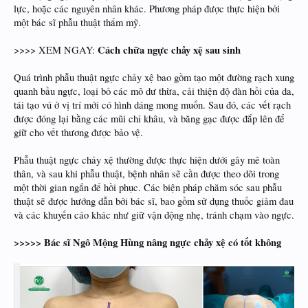
lực, hoặc các nguyên nhân khác. Phương pháp được thực hiện bởi
một bác sĩ phẫu thuật thẩm mỹ.
Cách chữa ngực chảy xệ sau sinh
>>>> XEM NGAY:
Quá trình phẫu thuật ngực chảy xệ bao gồm tạo một đường rạch xung
quanh bầu ngực, loại bỏ các mô dư thừa, cải thiện độ đàn hồi của da,
tái tạo vú ở vị trí mới có hình dáng mong muốn. Sau đó, các vết rạch
được đóng lại bằng các mũi chỉ khâu, và băng gạc được đắp lên để
giữ cho vết thương được bảo vệ.
Phẫu thuật ngực chảy xệ thường được thực hiện dưới gây mê toàn
thân, và sau khi phẫu thuật, bệnh nhân sẽ cần được theo dõi trong
một thời gian ngắn để hồi phục. Các biện pháp chăm sóc sau phẫu
thuật sẽ được hướng dẫn bởi bác sĩ, bao gồm sử dụng thuốc giảm đau
và các khuyến cáo khác như giữ vận động nhẹ, tránh chạm vào ngực.
>>>>> Bác sĩ Ngô Mộng Hùng nâng ngực chảy xệ có tốt không