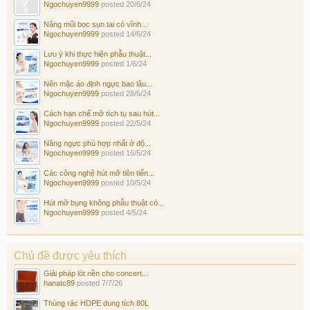
Ngochuyen9999
posted
20/6/24
Nâng mũi bọc sụn tai có vĩnh...
Ngochuyen9999
posted
14/6/24
Lưu ý khi thực hiện phẫu thuật...
Ngochuyen9999
posted
1/6/24
Nên mặc áo định ngực bao lâu...
Ngochuyen9999
posted
28/5/24
Cách hạn chế mỡ tích tụ sau hút...
Ngochuyen9999
posted
22/5/24
Nâng ngực phù hợp nhất ở độ...
Ngochuyen9999
posted
16/5/24
Các công nghệ hút mỡ tiên tiến...
Ngochuyen9999
posted
10/5/24
Hút mỡ bụng không phẫu thuật có...
Ngochuyen9999
posted
4/5/24
Chủ đề được yêu thích
Giải pháp lót nền cho concert...
hanatc89
posted
7/7/26
Thùng rác HDPE dung tích 80L