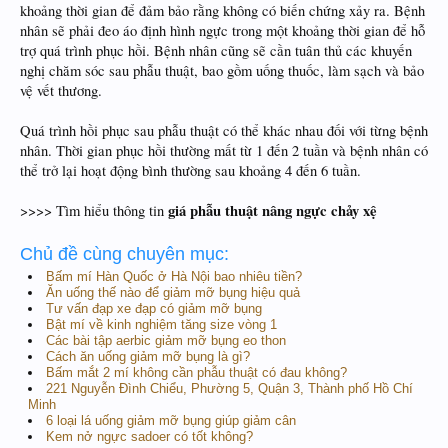
khoảng thời gian để đảm bảo rằng không có biến chứng xảy ra. Bệnh
nhân sẽ phải đeo áo định hình ngực trong một khoảng thời gian để hỗ
trợ quá trình phục hồi. Bệnh nhân cũng sẽ cần tuân thủ các khuyến
nghị chăm sóc sau phẫu thuật, bao gồm uống thuốc, làm sạch và bảo
vệ vết thương.
Quá trình hồi phục sau phẫu thuật có thể khác nhau đối với từng bệnh
nhân. Thời gian phục hồi thường mất từ 1 đến 2 tuần và bệnh nhân có
thể trở lại hoạt động bình thường sau khoảng 4 đến 6 tuần.
giá phẫu thuật nâng ngực chảy xệ
>>>> Tìm hiểu thông tin
Chủ đề cùng chuyên mục:
Bấm mí Hàn Quốc ở Hà Nội bao nhiêu tiền?
Ăn uống thế nào để giảm mỡ bụng hiệu quả
Tư vấn đạp xe đạp có giảm mỡ bụng
Bật mí về kinh nghiệm tăng size vòng 1
Các bài tập aerbic giảm mỡ bụng eo thon
Cách ăn uống giảm mỡ bụng là gì?
Bấm mắt 2 mí không cần phẫu thuật có đau không?
221 Nguyễn Đình Chiểu, Phường 5, Quận 3, Thành phố Hồ Chí
Minh
6 loại lá uống giảm mỡ bụng giúp giảm cân
Kem nở ngực sadoer có tốt không?