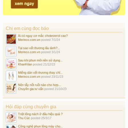
Chị em cùng đọc báo
Ai có nguy cơ mắc cholesterol cao?
Merinco.com.vn
posted
7/1/24
Tại sao vết thương lâu lành?...
Merinco.com.vn
posted
3/1/24
Sau khi phun môi nên sử dụng...
KhanhVan
posted
21/12/23
Miếng dán vết thương thay chỉ...
Merinco.com.vn
posted
23/11/23
Nên tẩy nốt ruồi nào cho hợp...
Chuyên gia tư vấn
posted
21/10/23
Hỏi đáp cùng chuyên gia
Triệt lông nách ở đâu hiệu quả ?
Thu Cúc
posted
25/3/17
Công nghệ phun lông mày cho...