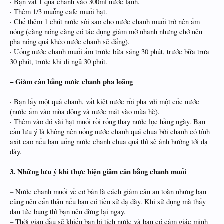
· Bạn vắt 1 quả chanh vào 300ml nước lạnh.
· Thêm 1/3 muỗng cafe muối hạt.
· Chế thêm 1 chút nước sôi sao cho nước chanh muối trở nên ấm
nóng (càng nóng càng có tác dụng giảm mỡ nhanh nhưng chớ nên
pha nóng quá khẻo nước chanh sẽ đắng).
· Uống nước chanh muối ấm trước bữa sáng 30 phút, trước bữa trưa
30 phút, trước khi đi ngủ 30 phút.
– Giảm cân bằng nước chanh pha loãng
· Bạn lấy một quả chanh, vắt kiệt nước rồi pha với một cốc nước
(nước ấm vào mùa đông và nước mát vào mùa hè).
· Thêm vào đó vài hạt muối rồi rống thay nước lọc hằng ngày. Bạn
cần lưu ý là không nên uống nước chanh quá chua bởi chanh có tính
axit cao nếu bạn uống nước chanh chua quá thì sẽ ảnh hưởng tới dạ
dày.
3. Những lưu ý khi thực hiện giảm cân bằng chanh muối
– Nước chanh muối về cơ bản là cách giảm cân an toàn nhưng bạn
cũng nên cẩn thận nếu bạn có tiền sử dạ dày. Khi sử dụng mà thấy
đau tức bụng thì bạn nên dừng lại ngay.
– Thời gian đầu sẽ khiến bạn bị tích nước và bạn có cảm giác mình