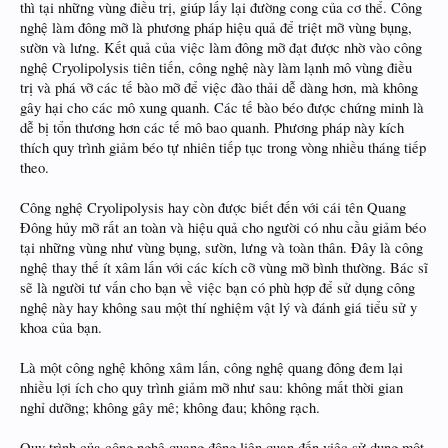
thì tại những vùng điều trị, giúp lấy lại đường cong của cơ thể. Công
nghệ làm đông mỡ là phương pháp hiệu quả để triệt mỡ vùng bụng,
sườn và lưng. Kết quả của việc làm đông mỡ đạt được nhờ vào công
nghệ Cryolipolysis tiên tiến, công nghệ này làm lạnh mô vùng điều
trị và phá vỡ các tế bào mỡ để việc đào thải dễ dàng hơn, mà không
gây hại cho các mô xung quanh. Các tế bào béo được chứng minh là
dễ bị tổn thương hơn các tế mô bao quanh. Phương pháp này kích
thích quy trình giảm béo tự nhiên tiếp tục trong vòng nhiều tháng tiếp
theo.
Công nghệ Cryolipolysis hay còn được biết đến với cái tên Quang
Đông hủy mỡ rất an toàn và hiệu quả cho người có nhu cầu giảm béo
tại những vùng như vùng bụng, sườn, lưng và toàn thân. Đây là công
nghệ thay thế ít xâm lấn với các kích cỡ vùng mỡ bình thường. Bác sĩ
sẽ là người tư vấn cho bạn về việc bạn có phù hợp để sử dụng công
nghệ này hay không sau một thí nghiệm vật lý và đánh giá tiểu sử y
khoa của bạn.
Là một công nghệ không xâm lấn, công nghệ quang đông đem lại
nhiều lợi ích cho quy trình giảm mỡ như sau: không mất thời gian
nghỉ dưỡng; không gây mê; không đau; không rạch.
Quy trình của công nghệ quang đông liên quan đến việc sử dụng một