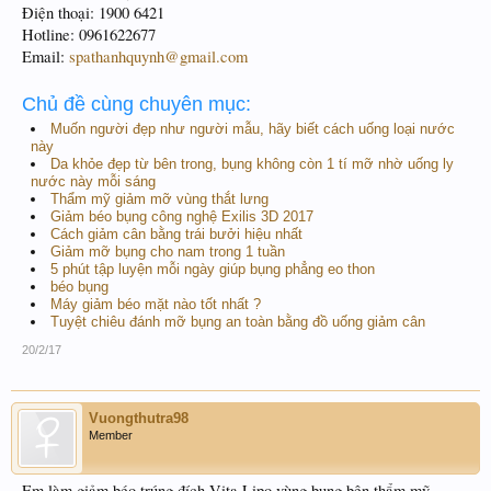
Điện thoại: 1900 6421
Hotline: 0961622677
Email:
spathanhquynh@gmail.com
Chủ đề cùng chuyên mục:
Muốn người đẹp như người mẫu, hãy biết cách uống loại nước
này
Da khỏe đẹp từ bên trong, bụng không còn 1 tí mỡ nhờ uống ly
nước này mỗi sáng
Thẩm mỹ giảm mỡ vùng thắt lưng
Giảm béo bụng công nghệ Exilis 3D 2017
Cách giảm cân bằng trái bưởi hiệu nhất
Giảm mỡ bụng cho nam trong 1 tuần
5 phút tập luyện mỗi ngày giúp bụng phẳng eo thon
béo bụng
Máy giảm béo mặt nào tốt nhất ?
Tuyệt chiêu đánh mỡ bụng an toàn bằng đồ uống giảm cân
20/2/17
Vuongthutra98
Member
Em làm giảm béo trúng đích Vita Lipo vùng bụng bên thẩm mỹ