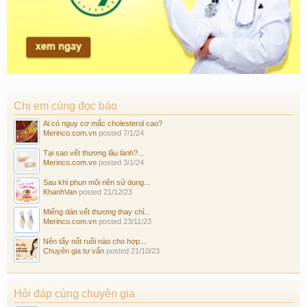
Chị em cùng đọc báo
Ai có nguy cơ mắc cholesterol cao?
Merinco.com.vn
posted
7/1/24
Tại sao vết thương lâu lành?...
Merinco.com.vn
posted
3/1/24
Sau khi phun môi nên sử dụng...
KhanhVan
posted
21/12/23
Miếng dán vết thương thay chỉ...
Merinco.com.vn
posted
23/11/23
Nên tẩy nốt ruồi nào cho hợp...
Chuyên gia tư vấn
posted
21/10/23
Hỏi đáp cùng chuyên gia