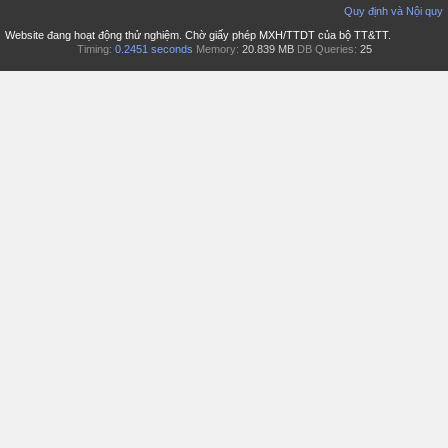
Quy định và Nội quy
Website đang hoạt động thử nghiệm. Chờ giấy phép MXH/TTDT của bộ TT&TT.
Timing:
0.2451 seconds
Memory:
20.839 MB
DB Queries:
25