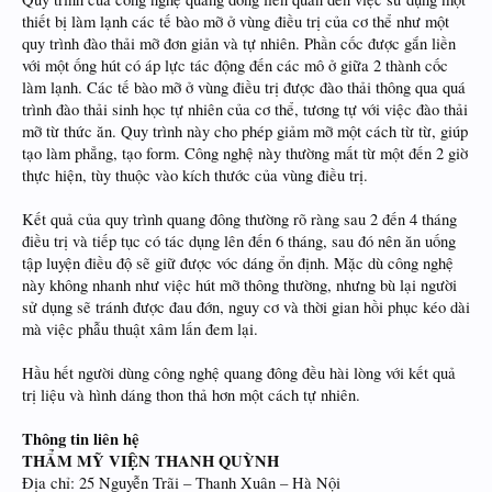
thiết bị làm lạnh các tế bào mỡ ở vùng điều trị của cơ thể như một
quy trình đào thải mỡ đơn giản và tự nhiên. Phần cốc được gắn liền
với một ống hút có áp lực tác động đến các mô ở giữa 2 thành cốc
làm lạnh. Các tế bào mỡ ở vùng điều trị được đào thải thông qua quá
trình đào thải sinh học tự nhiên của cơ thể, tương tự với việc đào thải
mỡ từ thức ăn. Quy trình này cho phép giảm mỡ một cách từ từ, giúp
tạo làm phẳng, tạo form. Công nghệ này thường mất từ một đến 2 giờ
thực hiện, tùy thuộc vào kích thước của vùng điều trị.
Kết quả của quy trình quang đông thường rõ ràng sau 2 đến 4 tháng
điều trị và tiếp tục có tác dụng lên đến 6 tháng, sau đó nên ăn uống
tập luyện điều độ sẽ giữ được vóc dáng ổn định. Mặc dù công nghệ
này không nhanh như việc hút mỡ thông thường, nhưng bù lại người
sử dụng sẽ tránh được đau đớn, nguy cơ và thời gian hồi phục kéo dài
mà việc phẫu thuật xâm lấn đem lại.
Hầu hết người dùng công nghệ quang đông đều hài lòng với kết quả
trị liệu và hình dáng thon thả hơn một cách tự nhiên.
Thông tin liên hệ
THẨM MỸ VIỆN THANH QUỲNH
Địa chỉ: 25 Nguyễn Trãi – Thanh Xuân – Hà Nội