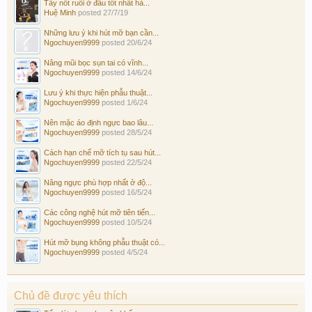
Tẩy nốt ruồi ở đâu tốt nhất hà...
Huệ Minh
posted
27/7/19
Những lưu ý khi hút mỡ bạn cần...
Ngochuyen9999
posted
20/6/24
Nâng mũi bọc sụn tai có vĩnh...
Ngochuyen9999
posted
14/6/24
Lưu ý khi thực hiện phẫu thuật...
Ngochuyen9999
posted
1/6/24
Nên mặc áo định ngực bao lâu...
Ngochuyen9999
posted
28/5/24
Cách hạn chế mỡ tích tụ sau hút...
Ngochuyen9999
posted
22/5/24
Nâng ngực phù hợp nhất ở độ...
Ngochuyen9999
posted
16/5/24
Các công nghệ hút mỡ tiên tiến...
Ngochuyen9999
posted
10/5/24
Hút mỡ bụng không phẫu thuật có...
Ngochuyen9999
posted
4/5/24
Chủ đề được yêu thích