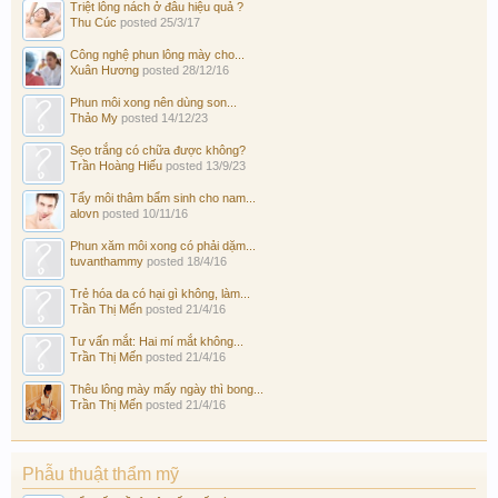
Triệt lông nách ở đâu hiệu quả ?
Thu Cúc
posted
25/3/17
Công nghệ phun lông mày cho...
Xuân Hương
posted
28/12/16
Phun môi xong nên dùng son...
Thảo My
posted
14/12/23
Sẹo trắng có chữa được không?
Trần Hoàng Hiếu
posted
13/9/23
Tẩy môi thâm bẩm sinh cho nam...
alovn
posted
10/11/16
Phun xăm môi xong có phải dặm...
tuvanthammy
posted
18/4/16
Trẻ hóa da có hại gì không, làm...
Trần Thị Mến
posted
21/4/16
Tư vấn mắt: Hai mí mắt không...
Trần Thị Mến
posted
21/4/16
Thêu lông mày mấy ngày thì bong...
Trần Thị Mến
posted
21/4/16
Phẫu thuật thẩm mỹ