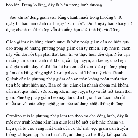
béo lên. Đừng lo lắng, đây là hiện tượng bình thường.
– Sau khi sử dụng giảm cân bằng chanh muối trong khoảng 9-10
ngày thì bạn nên dành ra 1 ngày “xả muối”. Đó là ngày bạn không sử
dụng chanh muối nhưng vẫn ăn uống hạn chế tinh bột và đường.
Cách giảm cân bằng chanh muối là biện pháp giảm cân có hiệu quả
cao trong số những phương pháp giảm cân tự nhiên. Tuy nhiên, cách
này vẫn đòi hỏi bạn phải thật kiên trì và thực hiện đều đặn. Nếu bạn
muốn giảm cân nhanh mà không cần tập luyện, ăn kiêng, cho hiệu
quả giảm cân duy trì dài lâu thì bạn có thể tham khảo phương pháp
giảm cân bằng công nghệ Cryolipolysis tại Thẩm mỹ viện Thanh
Quỳnh đây là phương pháp giảm cân an toàn không phẫu thuật tiên
tiến bậc nhất hiện nay. Bạn có thể giảm cân nhanh chóng mà không
cần mất quá nhiều sức kieng khem hay luyện tập và rất tiết kiệm thời
gian. Phương pháp giảm béo này được đánh giá là an toàn hơn rất
nhiều so với các công nghệ giảm béo sử dụng nhiệt thông thường.
Cryolipolysis là phương pháp làm tan theo cơ chế đông lạnh, đây là
một quy trình không xâm lấn giúp loại bỏ một cách nhẹ nhàng và
hiệu quả từ các vùng nhất định của cơ thể mà việc giảm cân truyền
thống và luyện tập "chịu thua". Người dùng có thể thấy kết quả tức