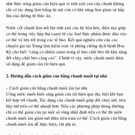
như thức uống giảm cân hiệu quả vì tính axit cao của chanh không
chỉ có tác dụng làm trắng da mà còn có khả năng làm giảm sự hấp
thu của đường từ thức ăn.
Nước cốt chanh làm nổi bật tính axit của hệ tiêu hóa, điều này giúp
cơ thể trong việc hấp thụ canxi từ các loại thực phẩm được đưa vào
cơ thể và lưu trữ trong các tế bào. Kết quả nghiên cứu của các
chuyên gia tại Trung tâm kiểm soát và phòng chống dịch bệnh Hoa
Kỳ cho biết “càng có nhiều canxi trong tế bào chất béo thì khả năng
đốt cháy chất béo càng cao”. Chính vì vậy, nước chanh muối được
sử dụng để giảm cân rất hiệu quả.
2. Hướng dẫn cách giảm cân bằng chanh muối tại nhà
– Cách giảm cân bằng chanh muối ấm tại nhà
Uống nước muối buổi sáng giảm cân rất hiệu quả đặc biệt khi bạn
kết hợp với chanh. Tác dụng của chanh muối giúp đốt cháy mỡ, tiêu
hủy mỡ trên cơ thể nhanh hơn. Nếu các phương pháp thông thường
chỉ có thể giảm cân tại một số vùng nhất định trên cơ thể thì nước
chanh muối ấm giảm mỡ thừa trên toàn cơ thể. Cách giảm cân bằng
chanh muối ấm dễ thực hiện, chi phí rẻ: