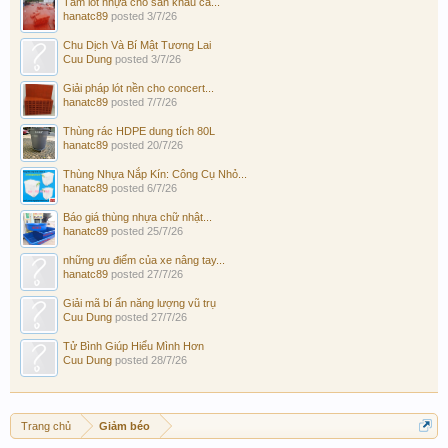
Tấm lót nhựa cho sân khấu ca...
hanatc89
posted
3/7/26
Chu Dịch Và Bí Mật Tương Lai
Cuu Dung
posted
3/7/26
Giải pháp lót nền cho concert...
hanatc89
posted
7/7/26
Thùng rác HDPE dung tích 80L
hanatc89
posted
20/7/26
Thùng Nhựa Nắp Kín: Công Cụ Nhỏ...
hanatc89
posted
6/7/26
Báo giá thùng nhựa chữ nhật...
hanatc89
posted
25/7/26
những ưu điểm của xe nâng tay...
hanatc89
posted
27/7/26
Giải mã bí ẩn năng lượng vũ trụ
Cuu Dung
posted
27/7/26
Tử Bình Giúp Hiểu Mình Hơn
Cuu Dung
posted
28/7/26
Trang chủ
Giảm béo