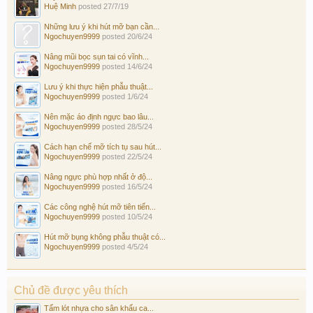
Huệ Minh
posted
27/7/19
Những lưu ý khi hút mỡ bạn cần...
Ngochuyen9999
posted
20/6/24
Nâng mũi bọc sụn tai có vĩnh...
Ngochuyen9999
posted
14/6/24
Lưu ý khi thực hiện phẫu thuật...
Ngochuyen9999
posted
1/6/24
Nên mặc áo định ngực bao lâu...
Ngochuyen9999
posted
28/5/24
Cách hạn chế mỡ tích tụ sau hút...
Ngochuyen9999
posted
22/5/24
Nâng ngực phù hợp nhất ở độ...
Ngochuyen9999
posted
16/5/24
Các công nghệ hút mỡ tiên tiến...
Ngochuyen9999
posted
10/5/24
Hút mỡ bụng không phẫu thuật có...
Ngochuyen9999
posted
4/5/24
Chủ đề được yêu thích
Tấm lót nhựa cho sân khấu ca...