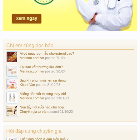
Chị em cùng đọc báo
Ai có nguy cơ mắc cholesterol cao?
Merinco.com.vn
posted
7/1/24
Tại sao vết thương lâu lành?...
Merinco.com.vn
posted
3/1/24
Sau khi phun môi nên sử dụng...
KhanhVan
posted
21/12/23
Miếng dán vết thương thay chỉ...
Merinco.com.vn
posted
23/11/23
Nên tẩy nốt ruồi nào cho hợp...
Chuyên gia tư vấn
posted
21/10/23
Hỏi đáp cùng chuyên gia
Triệt lông nách ở đâu hiệu quả ?