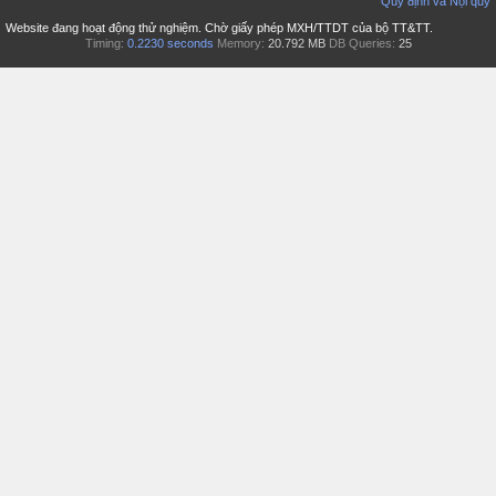
Quy định và Nội quy
Website đang hoạt động thử nghiệm. Chờ giấy phép MXH/TTDT của bộ TT&TT.
Timing:
0.2230 seconds
Memory:
20.792 MB
DB Queries:
25