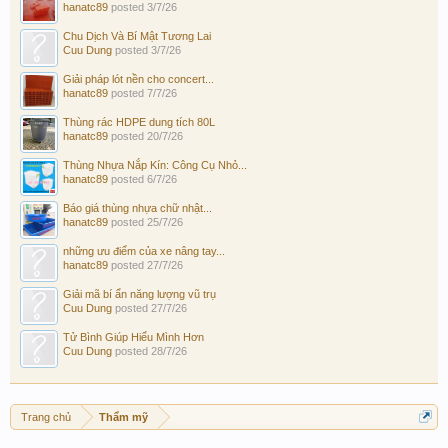
hanatc89
posted
3/7/26
Chu Dịch Và Bí Mật Tương Lai
Cuu Dung
posted
3/7/26
Giải pháp lót nền cho concert...
hanatc89
posted
7/7/26
Thùng rác HDPE dung tích 80L
hanatc89
posted
20/7/26
Thùng Nhựa Nắp Kín: Công Cụ Nhỏ...
hanatc89
posted
6/7/26
Báo giá thùng nhựa chữ nhật...
hanatc89
posted
25/7/26
những ưu điểm của xe nâng tay...
hanatc89
posted
27/7/26
Giải mã bí ẩn năng lượng vũ trụ
Cuu Dung
posted
27/7/26
Tử Bình Giúp Hiểu Mình Hơn
Cuu Dung
posted
28/7/26
Trang chủ
Thẩm mỹ