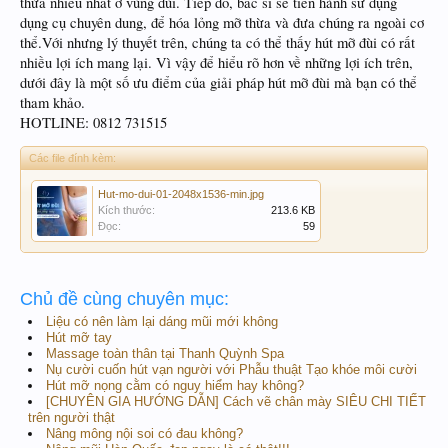
thừa nhiều nhất ở vùng đùi. Tiếp đó, bác sĩ sẽ tiến hành sử dụng
dụng cụ chuyên dung, để hóa lỏng mỡ thừa và đưa chúng ra ngoài cơ
thể.Với nhưng lý thuyết trên, chúng ta có thể thấy hút mỡ đùi có rất
nhiều lợi ích mang lại. Vì vậy để hiểu rõ hơn về những lợi ích trên,
dưới đây là một số ưu điểm của giải pháp hút mỡ đùi mà bạn có thể
tham khảo.
HOTLINE: 0812 731515
Các file đính kèm:
Hut-mo-dui-01-2048x1536-min.jpg
Kích thước:
213.6 KB
Đọc:
59
Chủ đề cùng chuyên mục:
Liệu có nên làm lại dáng mũi mới không
Hút mỡ tay
Massage toàn thân tại Thanh Quỳnh Spa
Nụ cười cuốn hút vạn người với Phẫu thuật Tạo khóe môi cười
Hút mỡ nọng cằm có nguy hiểm hay không?
[CHUYÊN GIA HƯỚNG DẪN] Cách vẽ chân mày SIÊU CHI TIẾT
trên người thật
Nâng mông nội soi có đau không?