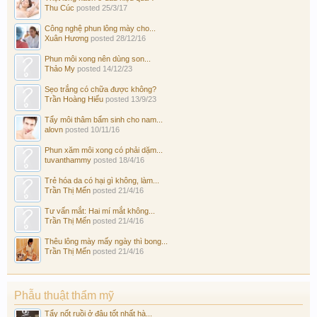
Thu Cúc
posted
25/3/17
Công nghệ phun lông mày cho...
Xuân Hương
posted
28/12/16
Phun môi xong nên dùng son...
Thảo My
posted
14/12/23
Sẹo trắng có chữa được không?
Trần Hoàng Hiếu
posted
13/9/23
Tẩy môi thâm bẩm sinh cho nam...
alovn
posted
10/11/16
Phun xăm môi xong có phải dặm...
tuvanthammy
posted
18/4/16
Trẻ hóa da có hại gì không, làm...
Trần Thị Mến
posted
21/4/16
Tư vấn mắt: Hai mí mắt không...
Trần Thị Mến
posted
21/4/16
Thêu lông mày mấy ngày thì bong...
Trần Thị Mến
posted
21/4/16
Phẫu thuật thẩm mỹ
Tẩy nốt ruồi ở đâu tốt nhất hà...