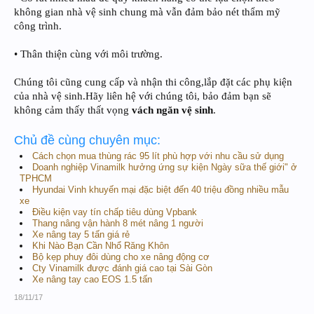
không gian nhà vệ sinh chung mà vẫn đảm bảo nét thẩm mỹ
công trình.
• Thân thiện cùng với môi trường.
Chúng tôi cũng cung cấp và nhận thi công,lắp đặt các phụ kiện
của nhà vệ sinh.Hãy liên hệ với chúng tôi, bảo đảm bạn sẽ
không cảm thấy thất vọng
vách ngăn vệ sinh
.
Chủ đề cùng chuyên mục:
Cách chọn mua thùng rác 95 lít phù hợp với nhu cầu sử dụng
Doanh nghiệp Vinamilk hưởng ứng sự kiện Ngày sữa thế giới" ở
TPHCM
Hyundai Vinh khuyến mại đặc biệt đến 40 triệu đồng nhiều mẫu
xe
Điều kiện vay tín chấp tiêu dùng Vpbank
Thang nâng vận hành 8 mét nâng 1 người
Xe nâng tay 5 tấn giá rẻ
Khi Nào Bạn Cần Nhổ Răng Khôn
Bộ kẹp phuy đôi dùng cho xe nâng động cơ
Cty Vinamilk được đánh giá cao tại Sài Gòn
Xe nâng tay cao EOS 1.5 tấn
18/11/17