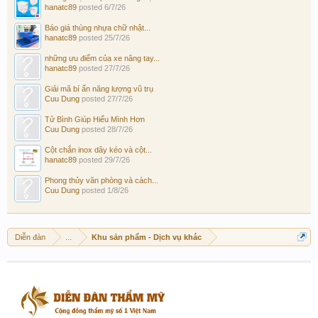
hanatc89
posted
6/7/26
Báo giá thùng nhựa chữ nhật...
hanatc89
posted
25/7/26
những ưu điểm của xe nâng tay...
hanatc89
posted
27/7/26
Giải mã bí ẩn năng lượng vũ trụ
Cuu Dung
posted
27/7/26
Tử Bình Giúp Hiểu Mình Hơn
Cuu Dung
posted
28/7/26
Cột chắn inox dây kéo và cột...
hanatc89
posted
29/7/26
Phong thủy văn phòng và cách...
Cuu Dung
posted
1/8/26
Diễn đàn
...
Khu sản phẩm - Dịch vụ khác