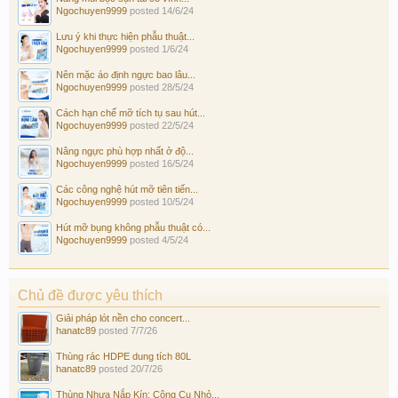
Ngochuyen9999
posted
14/6/24
Lưu ý khi thực hiện phẫu thuật...
Ngochuyen9999
posted
1/6/24
Nên mặc áo định ngực bao lâu...
Ngochuyen9999
posted
28/5/24
Cách hạn chế mỡ tích tụ sau hút...
Ngochuyen9999
posted
22/5/24
Nâng ngực phù hợp nhất ở độ...
Ngochuyen9999
posted
16/5/24
Các công nghệ hút mỡ tiên tiến...
Ngochuyen9999
posted
10/5/24
Hút mỡ bụng không phẫu thuật có...
Ngochuyen9999
posted
4/5/24
Chủ đề được yêu thích
Giải pháp lót nền cho concert...
hanatc89
posted
7/7/26
Thùng rác HDPE dung tích 80L
hanatc89
posted
20/7/26
Thùng Nhựa Nắp Kín: Công Cụ Nhỏ...