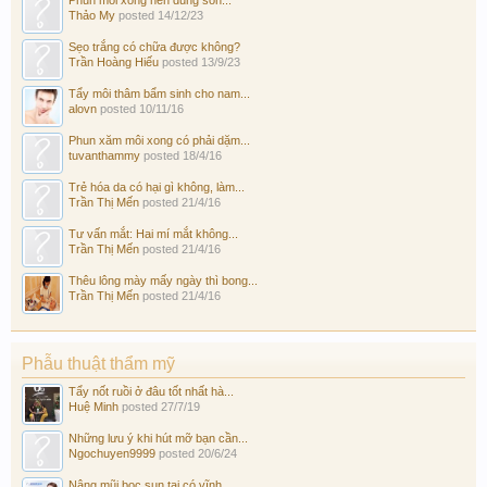
Thảo My
posted
14/12/23
Sẹo trắng có chữa được không?
Trần Hoàng Hiếu
posted
13/9/23
Tẩy môi thâm bẩm sinh cho nam...
alovn
posted
10/11/16
Phun xăm môi xong có phải dặm...
tuvanthammy
posted
18/4/16
Trẻ hóa da có hại gì không, làm...
Trần Thị Mến
posted
21/4/16
Tư vấn mắt: Hai mí mắt không...
Trần Thị Mến
posted
21/4/16
Thêu lông mày mấy ngày thì bong...
Trần Thị Mến
posted
21/4/16
Phẫu thuật thẩm mỹ
Tẩy nốt ruồi ở đâu tốt nhất hà...
Huệ Minh
posted
27/7/19
Những lưu ý khi hút mỡ bạn cần...
Ngochuyen9999
posted
20/6/24
Nâng mũi bọc sụn tai có vĩnh...