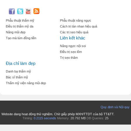
Phẫu thuật thẩm mỹ
Phẫu thuật nâng ngực
Điều trị thẩm mỹ da
Cách trị tàn nhan hiệu quả
Nâng mũi đẹp
Các trị sẹo hiệu quả
Liên kết khác
Tạo mà lúm đồng tiền
Nâng ngực nội soi
Điều trị sẹo lõm
Trị sẹo thâm
Địa chỉ làm đẹp
Danh bạ thẩm mỹ
Bác sĩ thẩm mỹ
Thẩm mỹ viện nâng mũi đẹp
Quy định và Nội quy
Website đang hoạt động thử nghiệm. Chờ giấy phép MXH/TTDT của bộ TT&TT.
Timing:
0.2115 seconds
Memory:
20.792 MB
DB Queries:
25