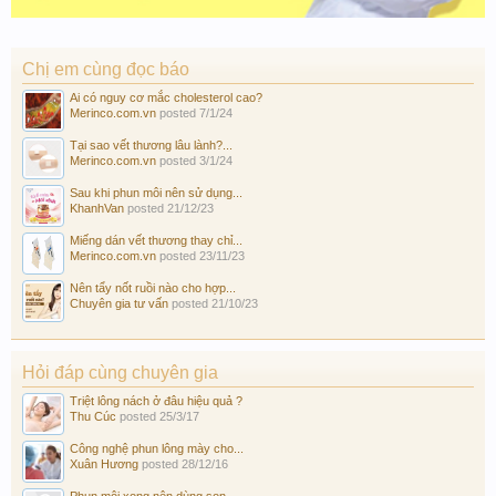
Chị em cùng đọc báo
Ai có nguy cơ mắc cholesterol cao?
Merinco.com.vn
posted
7/1/24
Tại sao vết thương lâu lành?...
Merinco.com.vn
posted
3/1/24
Sau khi phun môi nên sử dụng...
KhanhVan
posted
21/12/23
Miếng dán vết thương thay chỉ...
Merinco.com.vn
posted
23/11/23
Nên tẩy nốt ruồi nào cho hợp...
Chuyên gia tư vấn
posted
21/10/23
Hỏi đáp cùng chuyên gia
Triệt lông nách ở đâu hiệu quả ?
Thu Cúc
posted
25/3/17
Công nghệ phun lông mày cho...
Xuân Hương
posted
28/12/16
Phun môi xong nên dùng son...