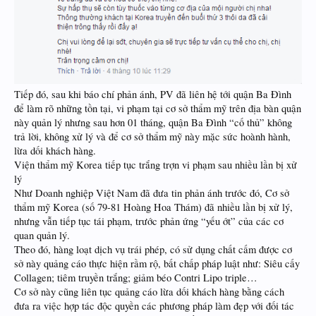
Tiếp đó, sau khi báo chí phản ánh, PV đã liên hệ tới quận Ba Đình
để làm rõ những tồn tại, vi phạm tại cơ sở thẩm mỹ trên địa bàn quận
này quản lý nhưng sau hơn 01 tháng, quận Ba Đình “cố thủ” không
trả lời, không xử lý và để cơ sở thẩm mỹ này mặc sức hoành hành,
lừa dối khách hàng.
Viện thẩm mỹ Korea tiếp tục trắng trợn vi phạm sau nhiều lần bị xử
lý
Như Doanh nghiệp Việt Nam đã đưa tin phản ánh trước đó, Cơ sở
thẩm mỹ Korea (số 79-81 Hoàng Hoa Thám) đã nhiều lần bị xử lý,
nhưng vẫn tiếp tục tái phạm, trước phản ứng “yếu ớt” của các cơ
quan quản lý.
Theo đó, hàng loạt dịch vụ trái phép, có sử dụng chất cấm được cơ
sở này quảng cáo thực hiện rầm rộ, bất chấp pháp luật như: Siêu cấy
Collagen; tiêm truyền trắng; giảm béo Contri Lipo triple…
Cơ sở này cũng liên tục quảng cáo lừa dối khách hàng bằng cách
đưa ra việc hợp tác độc quyền các phương pháp làm đẹp với đối tác