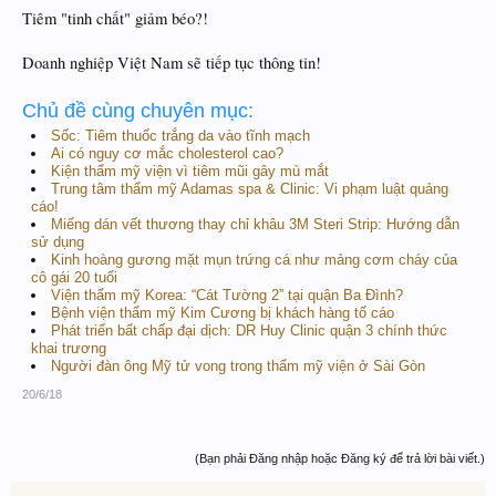
Tiêm "tinh chất" giảm béo?!
Doanh nghiệp Việt Nam sẽ tiếp tục thông tin!
Chủ đề cùng chuyên mục:
Sốc: Tiêm thuốc trắng da vào tĩnh mạch
Ai có nguy cơ mắc cholesterol cao?
Kiện thẩm mỹ viện vì tiêm mũi gây mù mắt
Trung tâm thẩm mỹ Adamas spa & Clinic: Vi phạm luật quảng
cáo!
Miếng dán vết thương thay chỉ khâu 3M Steri Strip: Hướng dẫn
sử dụng
Kinh hoàng gương mặt mụn trứng cá như mảng cơm cháy của
cô gái 20 tuổi
Viện thẩm mỹ Korea: “Cát Tường 2” tại quận Ba Đình?
Bệnh viện thẩm mỹ Kim Cương bị khách hàng tố cáo
Phát triển bất chấp đại dịch: DR Huy Clinic quận 3 chính thức
khai trương
Người đàn ông Mỹ tử vong trong thẩm mỹ viện ở Sài Gòn
20/6/18
(Bạn phải Đăng nhập hoặc Đăng ký để trả lời bài viết.)