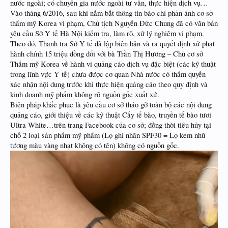
nước ngoài; có chuyên gia nước ngoài tư vấn, thực hiện dịch vụ…
Vào tháng 6/2016, sau khi nắm bắt thông tin báo chí phản ánh cơ sở
thẩm mỹ Korea vi phạm, Chủ tịch Nguyễn Đức Chung đã có văn bản
yêu cầu Sở Y tế Hà Nội kiểm tra, làm rõ, xử lý nghiêm vi phạm.
Theo đó, Thanh tra Sở Y tế đã lập biên bản và ra quyết định xử phạt
hành chính 15 triệu đồng đối với bà Trần Thị Hương – Chủ cơ sở
Thẩm mỹ Korea về hành vi quảng cáo dịch vụ đặc biệt (các kỹ thuật
trong lĩnh vực Y tế) chưa được cơ quan Nhà nước có thẩm quyền
xác nhận nội dung trước khi thực hiện quảng cáo theo quy định và
kinh doanh mỹ phẩm không rõ nguồn gốc xuất xứ.
Biện pháp khắc phục là yêu cầu cơ sở tháo gỡ toàn bộ các nội dung
quảng cáo, giới thiệu về các kỹ thuật Cấy tế bào, truyền tế bào tươi
Ultra White…trên trang Facebook của cơ sở; đồng thời tiêu hủy tại
chỗ 2 loại sản phẩm mỹ phẩm (Lọ ghi nhãn SPF30 = Lọ kem nhũ
tương màu vàng nhạt không có tên) không có nguồn gốc.