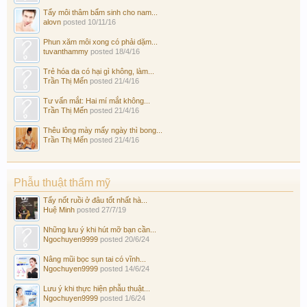
Tẩy môi thâm bẩm sinh cho nam...
alovn
posted
10/11/16
Phun xăm môi xong có phải dặm...
tuvanthammy
posted
18/4/16
Trẻ hóa da có hại gì không, làm...
Trần Thị Mến
posted
21/4/16
Tư vấn mắt: Hai mí mắt không...
Trần Thị Mến
posted
21/4/16
Thêu lông mày mấy ngày thì bong...
Trần Thị Mến
posted
21/4/16
Phẫu thuật thẩm mỹ
Tẩy nốt ruồi ở đâu tốt nhất hà...
Huệ Minh
posted
27/7/19
Những lưu ý khi hút mỡ bạn cần...
Ngochuyen9999
posted
20/6/24
Nâng mũi bọc sụn tai có vĩnh...
Ngochuyen9999
posted
14/6/24
Lưu ý khi thực hiện phẫu thuật...
Ngochuyen9999
posted
1/6/24