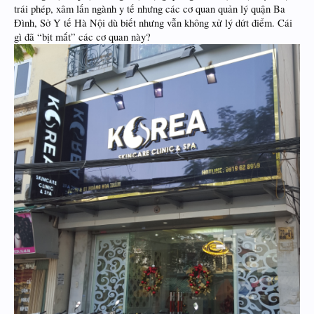
trái phép, xâm lấn ngành y tế nhưng các cơ quan quản lý quận Ba
Đình, Sở Y tế Hà Nội dù biết nhưng vẫn không xử lý dứt điểm. Cái
gì đã “bịt mắt” các cơ quan này?