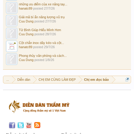
những ưu điểm của xe nâng tay...
hanatc89
posted
27/7/26
Giải mã bí ẩn năng lượng vũ trụ
Cuu Dung
posted
27/7/26
Tử Bình Giúp Hiểu Mình Hơn
Cuu Dung
posted
28/7/26
Cột chắn inox dây kéo và cột...
hanatc89
posted
29/7/26
Phong thủy văn phòng và cách...
Cuu Dung
posted
1/8/26
...
Diễn đàn
CHỊ EM CÙNG LÀM ĐẸP
Chị em đọc báo