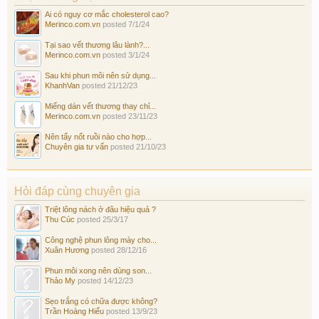
Ai có nguy cơ mắc cholesterol cao?
Merinco.com.vn
posted
7/1/24
Tại sao vết thương lâu lành?...
Merinco.com.vn
posted
3/1/24
Sau khi phun môi nên sử dụng...
KhanhVan
posted
21/12/23
Miếng dán vết thương thay chỉ...
Merinco.com.vn
posted
23/11/23
Nên tẩy nốt ruồi nào cho hợp...
Chuyên gia tư vấn
posted
21/10/23
Hỏi đáp cùng chuyên gia
Triệt lông nách ở đâu hiệu quả ?
Thu Cúc
posted
25/3/17
Công nghệ phun lông mày cho...
Xuân Hương
posted
28/12/16
Phun môi xong nên dùng son...
Thảo My
posted
14/12/23
Sẹo trắng có chữa được không?
Trần Hoàng Hiếu
posted
13/9/23