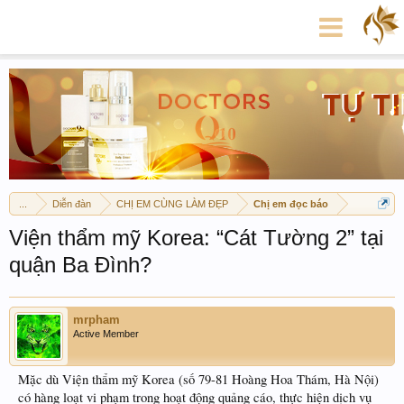
...
Diễn đàn
CHỊ EM CÙNG LÀM ĐẸP
Chị em đọc báo
Viện thẩm mỹ Korea: “Cát Tường 2” tại
quận Ba Đình?
mrpham
Active Member
Mặc dù Viện thẩm mỹ Korea (số 79-81 Hoàng Hoa Thám, Hà Nội)
có hàng loạt vi phạm trong hoạt động quảng cáo, thực hiện dịch vụ