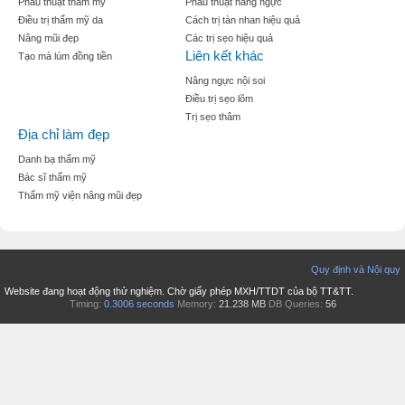
Phẫu thuật thẩm mỹ
Phẫu thuật nâng ngực
Điều trị thẩm mỹ da
Cách trị tàn nhan hiệu quả
Nâng mũi đẹp
Các trị sẹo hiệu quả
Liên kết khác
Tạo mà lúm đồng tiền
Nâng ngực nội soi
Điều trị sẹo lõm
Trị sẹo thâm
Địa chỉ làm đẹp
Danh bạ thẩm mỹ
Bác sĩ thẩm mỹ
Thẩm mỹ viện nâng mũi đẹp
Quy định và Nội quy
Website đang hoạt động thử nghiệm. Chờ giấy phép MXH/TTDT của bộ TT&TT.
Timing:
0.3006 seconds
Memory:
21.238 MB
DB Queries:
56