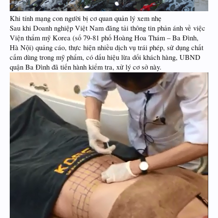
Khi tính mạng con người bị cơ quan quản lý xem nhẹ
Sau khi Doanh nghiệp Việt Nam đăng tải thông tin phản ánh về việc
Viện thẩm mỹ Korea (số 79-81 phố Hoàng Hoa Thám – Ba Đình,
Hà Nội) quảng cáo, thực hiện nhiều dịch vụ trái phép, sử dụng chất
cấm dùng trong mỹ phẩm, có dấu hiệu lừa dối khách hàng, UBND
quận Ba Đình đã tiến hành kiểm tra, xử lý cơ sở này.