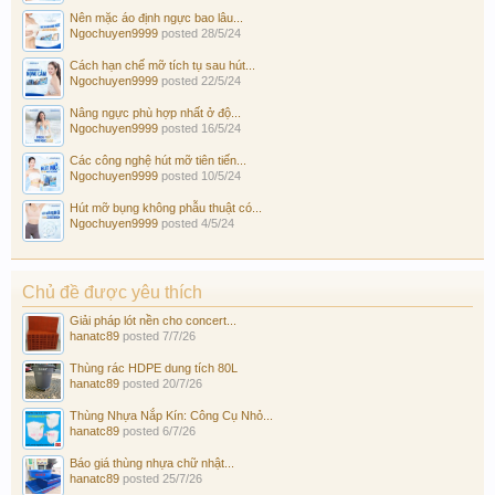
Nên mặc áo định ngực bao lâu...
Ngochuyen9999
posted
28/5/24
Cách hạn chế mỡ tích tụ sau hút...
Ngochuyen9999
posted
22/5/24
Nâng ngực phù hợp nhất ở độ...
Ngochuyen9999
posted
16/5/24
Các công nghệ hút mỡ tiên tiến...
Ngochuyen9999
posted
10/5/24
Hút mỡ bụng không phẫu thuật có...
Ngochuyen9999
posted
4/5/24
Chủ đề được yêu thích
Giải pháp lót nền cho concert...
hanatc89
posted
7/7/26
Thùng rác HDPE dung tích 80L
hanatc89
posted
20/7/26
Thùng Nhựa Nắp Kín: Công Cụ Nhỏ...
hanatc89
posted
6/7/26
Báo giá thùng nhựa chữ nhật...
hanatc89
posted
25/7/26