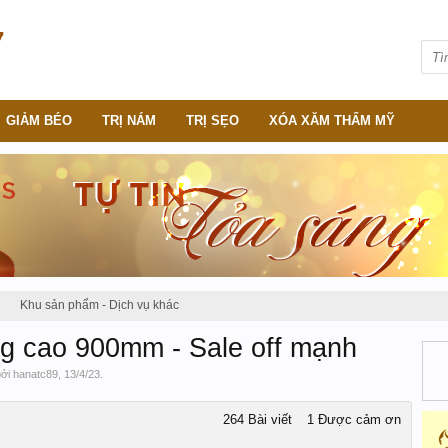
GIẢM BÉO
TRỊ NÁM
TRỊ SẸO
XÓA XĂM THẨM MỸ
Khu sản phẩm - Dịch vụ khác
g cao 900mm - Sale off mạnh
bởi
hanatc89
,
13/4/23
.
264 Bài viết
1 Được cảm ơn