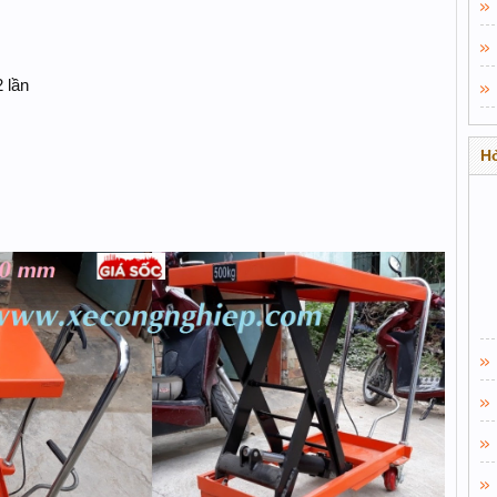
2 lần
Hỏ