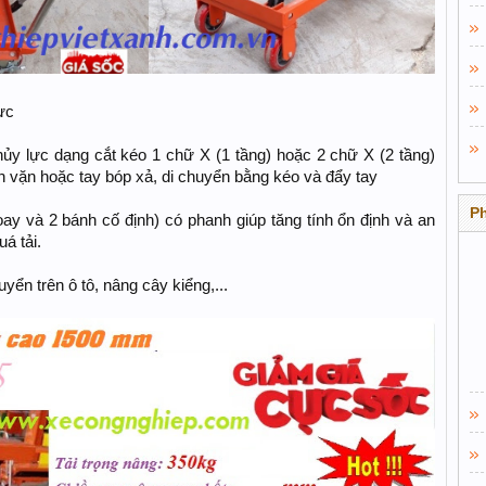
ực
ủy lực dạng cắt kéo 1 chữ X (1 tầng) hoặc 2 chữ X (2 tầng)
 vặn hoặc tay bóp xả, di chuyển bằng kéo và đẩy tay
P
y và 2 bánh cố định) có phanh giúp tăng tính ổn định và an
á tải.
ển trên ô tô, nâng cây kiểng,...