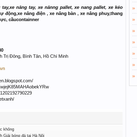
tay,xe nâng tay, xe nânng pallet, xe nang pallet, xe kéo
tự động,xe nâng điện , xe nâng bàn , xe nâng phuy,thang
 lực, cầucontainner
30
nh Trị Đông, Bình Tân, Hồ Chí Minh
.vn
n.blogspot.com/
NZwjejK85MAHAobekYRw
721202192790229
etxanh/
c không
h Giải bóng đá tại Hà Nội