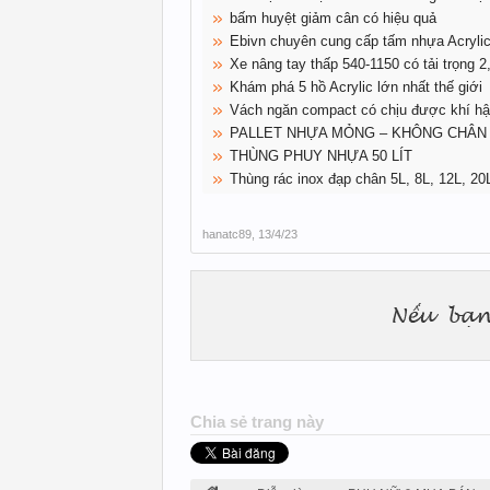
bấm huyệt giảm cân có hiệu quả
Ebivn chuyên cung cấp tấm nhựa Acrylic
Xe nâng tay thấp 540-1150 có tải trọng 2
Khám phá 5 hồ Acrylic lớn nhất thế giới
Vách ngăn compact có chịu được khí h
PALLET NHỰA MỎNG – KHÔNG CHÂN
THÙNG PHUY NHỰA 50 LÍT
Thùng rác inox đạp chân 5L, 8L, 12L, 20
hanatc89
,
13/4/23
Chia sẻ trang này