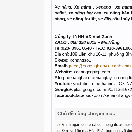
Xe nâng:
Xe nâng ,
xenang , xe nang 
pallet, xe nâng tay cao
, xe nâng bán 
nâng, xe nâng forlift, xe đẩy,cẩu thủy
Công ty TNHH SX Việt Xanh
ZALO : 098 398 0015 – Ms.Hồng
Tel:028- 3961 0640 - FAX: 028-3961.06
Địa chỉ: 108 Liên khu 10-11, phường Bì
Skype:
xenangso1
Email:
greco@congnghiepvietxanh.com
Website:
xecongnghiep.com
Blog:
xenanghang-xenangtay-xenangdie
Youtube:
youtube.com/channel/UCX-
Google+:
plus.google.com/u/0/113616
Facebook:
facebook.com/xenanghangvi
Chủ đề cùng chuyên mục
Vách ngăn compact có chống được nướ
Đơn vị Tôn mạ Hòa Phát trao ngôi vô địc