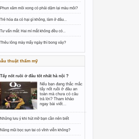
Phun xăm môi xong có phải dặm lại màu môi?
Trẻ hóa da có hại gì không, làm ở đâu...
Tư vấn mắt: Hai mí mắt không đều có...
Thêu lông mày mấy ngày thì bong vảy?
hẫu thuật thẩm mỹ
Tẩy nốt ruồi ở đâu tốt nhất hà nội ?
Nếu bạn đang thắc mắc
tẩy nốt ruồi ở đâu an
toàn mà chưa có câu
trả lời? Tham khảo
ngay bài viết...
Những lưu ý khi hút mỡ bạn cần nên biết
Nâng mũi bọc sụn tai có vĩnh viễn không?