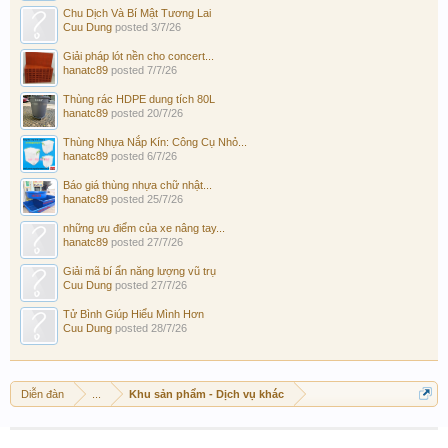
Chu Dịch Và Bí Mật Tương Lai
Cuu Dung
posted
3/7/26
Giải pháp lót nền cho concert...
hanatc89
posted
7/7/26
Thùng rác HDPE dung tích 80L
hanatc89
posted
20/7/26
Thùng Nhựa Nắp Kín: Công Cụ Nhỏ...
hanatc89
posted
6/7/26
Báo giá thùng nhựa chữ nhật...
hanatc89
posted
25/7/26
những ưu điểm của xe nâng tay...
hanatc89
posted
27/7/26
Giải mã bí ẩn năng lượng vũ trụ
Cuu Dung
posted
27/7/26
Tử Bình Giúp Hiểu Mình Hơn
Cuu Dung
posted
28/7/26
Diễn đàn
...
Khu sản phẩm - Dịch vụ khác