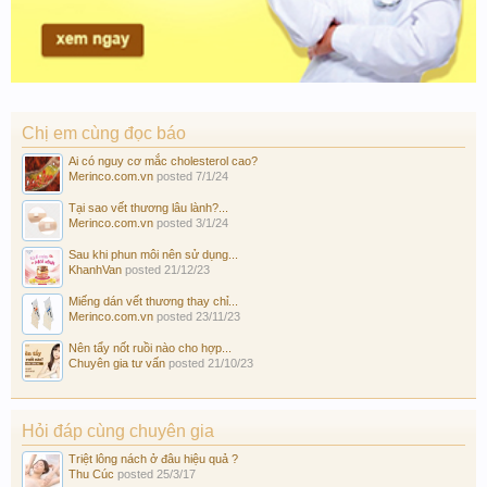
Chị em cùng đọc báo
Ai có nguy cơ mắc cholesterol cao?
Merinco.com.vn
posted
7/1/24
Tại sao vết thương lâu lành?...
Merinco.com.vn
posted
3/1/24
Sau khi phun môi nên sử dụng...
KhanhVan
posted
21/12/23
Miếng dán vết thương thay chỉ...
Merinco.com.vn
posted
23/11/23
Nên tẩy nốt ruồi nào cho hợp...
Chuyên gia tư vấn
posted
21/10/23
Hỏi đáp cùng chuyên gia
Triệt lông nách ở đâu hiệu quả ?
Thu Cúc
posted
25/3/17