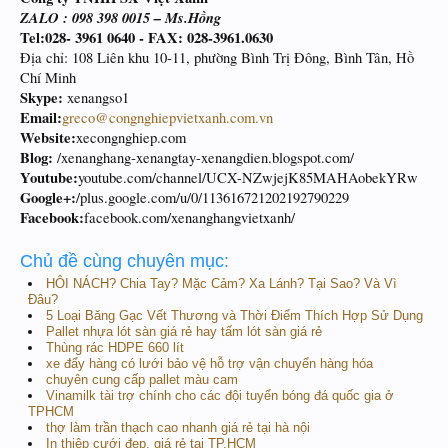
ZALO : 098 398 0015 – Ms.Hồng
Tel:028- 3961 0640 - FAX: 028-3961.0630
Địa chỉ: 108 Liên khu 10-11, phường Bình Trị Đông, Bình Tân, Hồ
Chí Minh
Skype:
xenangso1
Email:
greco@congnghiepvietxanh.com.vn
Website:
xecongnghiep.com
Blog:
/xenanghang-xenangtay-xenangdien.blogspot.com/
Youtube:
youtube.com/channel/UCX-NZwjejK85MAHAobekYRw
Google+:
/plus.google.com/u/0/113616721202192790229
Facebook:
facebook.com/xenanghangvietxanh/
Chủ đề cùng chuyên mục:
HÔI NÁCH? Chia Tay? Mặc Cảm? Xa Lánh? Tại Sao? Và Vì
Đâu?
5 Loại Băng Gạc Vết Thương và Thời Điểm Thích Hợp Sử Dụng
Pallet nhựa lót sàn giá rẻ hay tấm lót sàn giá rẻ
Thùng rác HDPE 660 lít
xe đẩy hàng có lưới bảo vệ hỗ trợ vận chuyển hàng hóa
chuyên cung cấp pallet màu cam
Vinamilk tài trợ chính cho các đội tuyển bóng đá quốc gia ở
TPHCM
thợ làm trần thạch cao nhanh giá rẻ tại hà nội
In thiệp cưới đẹp, giá rẻ tại TP.HCM