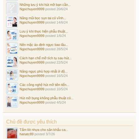
Những lưu ý khi hút mỡ bạn cần...
Ngochuyen9999
posted
20/6/24
Nâng mũi bọc sụn tai có vĩnh...
Ngochuyen9999
posted
14/6/24
Lưu ý khi thực hiện phẫu thuật...
Ngochuyen9999
posted
1/6/24
Nên mặc áo định ngực bao lâu...
Ngochuyen9999
posted
28/5/24
Cách hạn chế mỡ tích tụ sau hút...
Ngochuyen9999
posted
22/5/24
Nâng ngực phù hợp nhất ở độ...
Ngochuyen9999
posted
16/5/24
Các công nghệ hút mỡ tiên tiến...
Ngochuyen9999
posted
10/5/24
Hút mỡ bụng không phẫu thuật có...
Ngochuyen9999
posted
4/5/24
Chủ đề được yêu thích
Tấm lót nhựa cho sân khấu ca...
hanatc89
posted
3/7/26