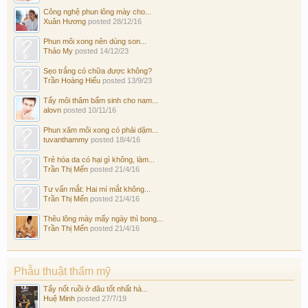
Công nghệ phun lông mày cho...
Xuân Hương
posted
28/12/16
Phun môi xong nên dùng son...
Thảo My
posted
14/12/23
Sẹo trắng có chữa được không?
Trần Hoàng Hiếu
posted
13/9/23
Tẩy môi thâm bẩm sinh cho nam...
alovn
posted
10/11/16
Phun xăm môi xong có phải dặm...
tuvanthammy
posted
18/4/16
Trẻ hóa da có hại gì không, làm...
Trần Thị Mến
posted
21/4/16
Tư vấn mắt: Hai mí mắt không...
Trần Thị Mến
posted
21/4/16
Thêu lông mày mấy ngày thì bong...
Trần Thị Mến
posted
21/4/16
Phẫu thuật thẩm mỹ
Tẩy nốt ruồi ở đâu tốt nhất hà...
Huệ Minh
posted
27/7/19