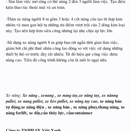
- Sàn làm việc mở rộng có thể nâng 2 đến 3 người làm việc. Tạo điều
kiện thao tác thoải mái và an toàn.
-Thân xe nâng người 8 m gồm 3 hoặc 4 cột nâng cấu tạo từ hợp kim
nhôm và man gan hội tụ những ưu điểm vượt trội của 2 dòng kim loại
này. Tạo nên hợp kim siêu cứng nhưng lại nhẹ chịu áp lực lớn.
-Sử dụng xe nâng người 8 m giúp bạn rút ngắn thời gian làm việc,
giảm bớt chi phí thuê nhân công lao động so với việc sử dụng những
thiết bị thô sơ trước đây rất nhiều. Từ đó hiệu qur công việc được
nâng cao. Tiến độ công trình không còn là mối lo ngại nữa.
Xe nâng:
Xe nâng ,
xenang , xe nang tay,xe nâng tay, xe nânng
pallet, xe nang pallet, xe kéo pallet, xe nâng tay cao
, xe nâng bán
tự động,xe nâng điện , xe nâng bàn , xe nâng phuy,thang nâng, xe
nâng forlift, xe đẩy,cẩu thủy lực, cầucontainner
Công ty TNHH SX Việt Xanh