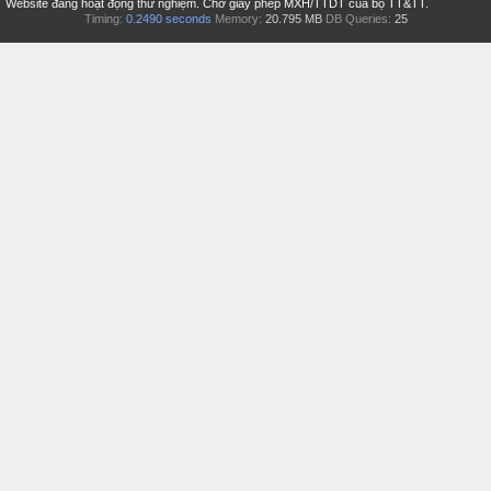
Website đang hoạt động thử nghiệm. Chờ giấy phép MXH/TTDT của bộ TT&TT.
Timing:
0.2490 seconds
Memory:
20.795 MB
DB Queries:
25